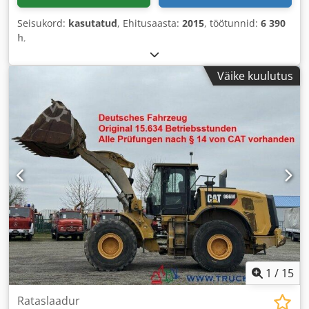
Seisukord:
kasutatud
, Ehitusaasta:
2015
, töötunnid:
6 390
h
,
Väike kuulutus
1
/
15
Rataslaadur