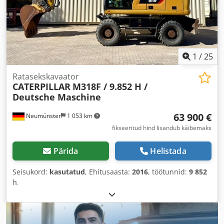
1
/
25
Ratasekskavaator
CATERPILLAR
M318F / 9.852 H /
Deutsche Maschine
63 900 €
Neumünster
1 053 km
fikseeritud hind lisandub käibemaks
Pärida
Helistada
Seisukord:
kasutatud
, Ehitusaasta:
2016
, töötunnid:
9 852
h
,