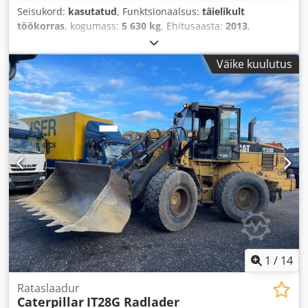
Seisukord:
kasutatud
, Funktsionaalsus:
täielikult
töökorras
, kogumass:
5 630 kg
, Ehitusaasta:
2013
,
töötunnid:
4 381 h
, Varustus:
alusekahvlid, nelikvedu
,
Väike kuulutus
1
/
14
Rataslaadur
Caterpillar
IT28G Radlader