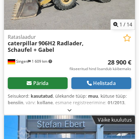
1
/
14
Rataslaadur
caterpillar
906H2 Radlader,
Schaufel + Gabel
28 900 €
Singen
1 609 km
fikseeritud hind lisandub käibemaks
Pärida
Helistada
Seisukord:
kasutatud
, ülekande tüüp:
muu
, kütuse tüüp:
bensiin
, värv:
kollane
, esmane registreerimine:
01/2013
,
heitmeklass:
puudub
, vedrustus:
muu
, Ehitusaasta:
2013
,
töötunnid:
3 700 h
, juhi kabiin:
muu
,
Väike kuulutus