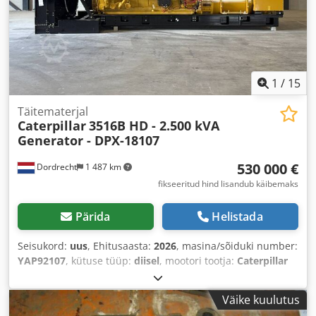
1
/
15
Täitematerjal
Caterpillar
3516B HD - 2.500 kVA
Generator - DPX-18107
530 000 €
Dordrecht
1 487 km
fikseeritud hind lisandub käibemaks
Pärida
Helistada
Seisukord:
uus
, Ehitusaasta:
2026
, masina/sõiduki number:
YAP92107
, kütuse tüüp:
diisel
, mootori tootja:
Caterpillar
3516B HD
,
Väike kuulutus