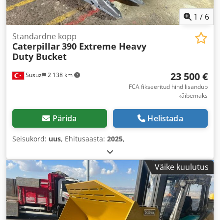
1
/
6
Standardne kopp
Caterpillar
390 Extreme Heavy
Duty Bucket
23 500 €
Susuz
2 138 km
FCA fikseeritud hind lisandub
käibemaks
Pärida
Helistada
Seisukord:
uus
, Ehitusaasta:
2025
,
Väike kuulutus