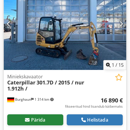
1
/
15
Miniekskavaator
Caterpillar
301.7D / 2015 / nur
1.912h /
16 890 €
Burghaun
1 314 km
fikseeritud hind lisandub käibemaks
Pärida
Helistada