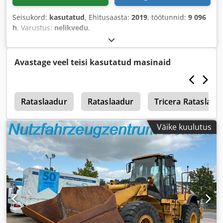
Seisukord:
kasutatud
, Ehitusaasta:
2019
, töötunnid:
9 096
h
, Varustus:
nelikvedu
,
Avastage veel teisi kasutatud masinaid
G
Rataslaadur
Rataslaadur
Tricera Rataslaad
Väike kuulutus