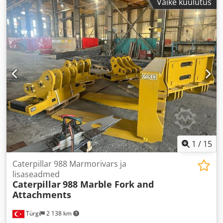
Väike kuulutus
1
/
15
Caterpillar 988 Marmorivars ja
lisaseadmed
Caterpillar
988 Marble Fork and
Attachments
Türgi
2 138 km