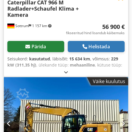
Caterpillar
CAT 966 M
Radlader+Schaufel Klima +
Kamera
56 900 €
Sottrum
1 157 km
fikseeritud hind lisandub käibemaks
Pärida
Helistada
Seisukord:
kasutatud
, läbisõit:
15 634 km
, võimsus:
229
kW (311,35 hj)
, ülekande tüüp:
mehaaniline
, kütuse tüüp:
diisel
, värv:
kollane
, kogumass:
23 200 kg
, tühimass:
23 200 kg
, maksimaalne kandevõime:
15 000 kg
, telje
Väike kuulutus
konfiguratsioon:
4x4
, istekohtade arv:
1
, esmane
registreerimine:
03/2016
, pidurid:
mootoriga
pidurdamine
, Ehitusaasta:
2016
, töötunnid:
15 634 h
, juhi
kabiin:
päevakabiin
, Varustus:
diferentsiaali lukk,
immobilisaatorisüsteem, kabiin, kliimaseade, nelikvedu,
pardaarvuti, parkimissensorid, peakaitse, roolivõimendi,
standardkopp, suruõhupidur, tahmafilter, täiendavad
esitulede
,