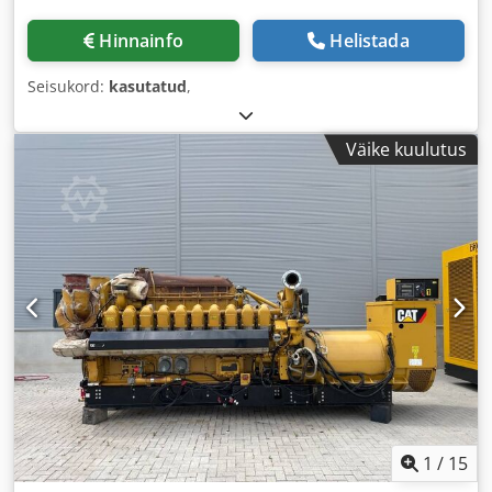
Hinnainfo
Helistada
Seisukord:
kasutatud
,
Väike kuulutus
1
/
15