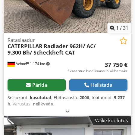
1
/
31
Rataslaadur
CATERPILLAR
Radlader 962H/ AC/
9.300 Bh/ Scheckheft CAT
37 750 €
Achim
1 174 km
fikseeritud hind lisandub käibemaks
Pärida
Helistada
Seisukord:
kasutatud
, Ehitusaasta:
2006
, töötunnid:
9 237
h
, Varustus:
nelikvedu
,
Väike kuulutus