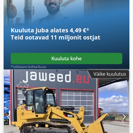
Kuuluta juba alates 4,49 €
*
Teid ootavad
11 miljonit ostjat
Kuuluta kohe
*reklaami kohta/kuus
Väike kuulutus