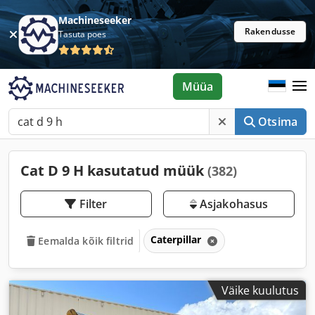
Machineseeker
Rakendusse
Tasuta poes
Müüa
Otsima
Cat D 9 H kasutatud müük
(382)
Filter
Asjakohasus
Caterpillar
Eemalda kõik filtrid
Väike kuulutus