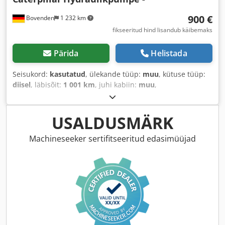
900 €
Bovenden
1 232 km
fikseeritud hind lisandub käibemaks
Pärida
Helistada
Seisukord:
kasutatud
, ülekande tüüp:
muu
, kütuse tüüp:
diisel
, läbisõit:
1 001 km
, juhi kabiin:
muu
,
USALDUSMÄRK
Machineseeker sertifitseeritud edasimüüjad