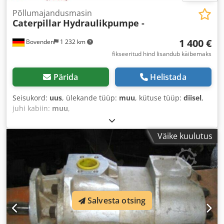
Põllumajandusmasin
Caterpillar
Hydraulikpumpe -
1 400 €
Bovenden
1 232 km
fikseeritud hind lisandub käibemaks
Pärida
Helistada
Seisukord:
uus
, ülekande tüüp:
muu
, kütuse tüüp:
diisel
,
juhi kabiin:
muu
,
Väike kuulutus
Salvesta otsing