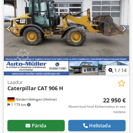
1
/
14
Laadur
Caterpillar
CAT 906 H
22 950 €
Niederröblingen (Helme)
1 179 km
fikseeritud hind Käibemaksu ei saa
näidata
Pärida
Helistada