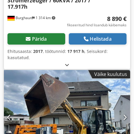
Stromerzeuger / 60KVA / 2017 /
17.917h
8 890 €
Burghaun
1 314 km
fikseeritud hind lisandub käibemaks
Pärida
Helistada
Ehitusaasta:
2017
, töötunnid:
17 917 h
, Seisukord:
kasutatud
,
Väike kuulutus