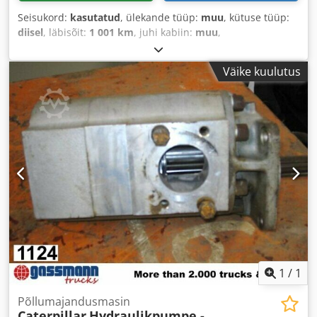
Seisukord:
kasutatud
, ülekande tüüp:
muu
, kütuse tüüp:
diisel
, läbisõit:
1 001 km
, juhi kabiin:
muu
,
Väike kuulutus
1
/
1
Põllumajandusmasin
Caterpillar
Hydraulikpumpe -