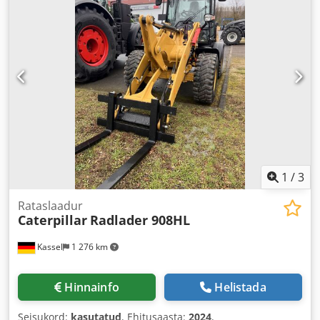
1
/
3
Rataslaadur
Caterpillar
Radlader 908HL
Kassel
1 276 km
Hinnainfo
Helistada
Seisukord:
kasutatud
, Ehitusaasta:
2024
,