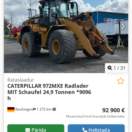
1
/
31
Rataslaadur
CATERPILLAR
972MXE Radlader
MIT Schaufel 24,9 Tonnen *9096
h
92 900 €
Kaufungen
1 272 km
fikseeritud hind lisandub käibemaks
Pärida
Helistada