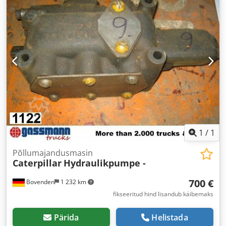
1
/
1
Põllumajandusmasin
Caterpillar
Hydraulikpumpe -
700 €
Bovenden
1 232 km
fikseeritud hind lisandub käibemaks
Pärida
Helistada