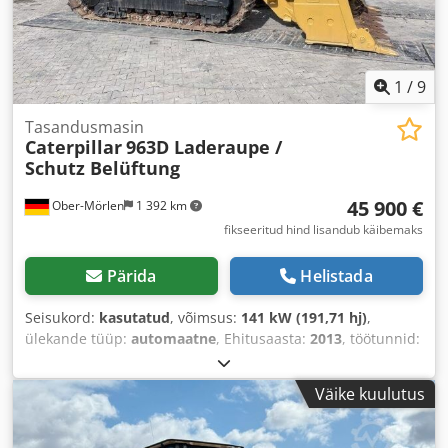
1
/
9
Tasandusmasin
Caterpillar
963D Laderaupe /
Schutz Belüftung
45 900 €
Ober-Mörlen
1 392 km
fikseeritud hind lisandub käibemaks
Pärida
Helistada
Seisukord:
kasutatud
, võimsus:
141 kW (191,71 hj)
,
ülekande tüüp:
automaatne
, Ehitusaasta:
2013
, töötunnid:
11 394 h
,
Väike kuulutus