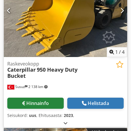
1
/
4
Raskeveokopp
Caterpillar
950 Heavy Duty
Bucket
Susuz
2 138 km
Hinnainfo
Helistada
Seisukord:
uus
, Ehitusaasta:
2023
,