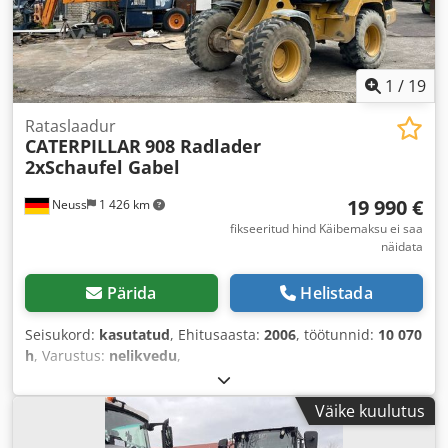
1
/
19
Rataslaadur
CATERPILLAR
908 Radlader
2xSchaufel Gabel
19 990 €
Neuss
1 426 km
fikseeritud hind Käibemaksu ei saa
näidata
Pärida
Helistada
Seisukord:
kasutatud
, Ehitusaasta:
2006
, töötunnid:
10 070
h
, Varustus:
nelikvedu
,
Väike kuulutus