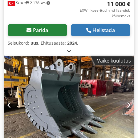
11 000 €
Susuz
2 138 km
EXW fikseeritud hind lisandub
käibemaks
Pärida
Helistada
Seisukord:
uus
, Ehitusaasta:
2024
,
Väike kuulutus