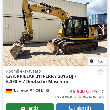
1
/
23
Roomikekskavaator
CATERPILLAR
311FLRR / 2015 BJ /
6.390 H / Deutsche Maschine
45 900 €
Neumünster
1 053 km
47 900 €
fikseeritud hind lisandub käibemaks
Pärida
Helistada