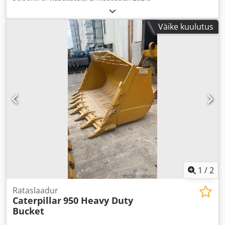
Väike kuulutus
1
/
2
Rataslaadur
Caterpillar
950 Heavy Duty
Bucket