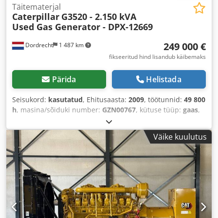
Täitematerjal
Caterpillar
G3520 - 2.150 kVA
Used Gas Generator - DPX-12669
249 000 €
Dordrecht
1 487 km
fikseeritud hind lisandub käibemaks
Pärida
Helistada
Seisukord:
kasutatud
, Ehitusaasta:
2009
, töötunnid:
49 800
h
, masina/sõiduki number:
GZN00767
, kütuse tüüp:
gaas
,
mootori tootja:
Caterpillar G3520C
,
Väike kuulutus