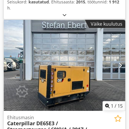
Seisukord:
kasutatud
, Ehitusaasta:
2015
, töötunnid:
1 912
h
,
Väike kuulutus
1
/
15
Ehitusmasin
Caterpillar
DE65E3 /