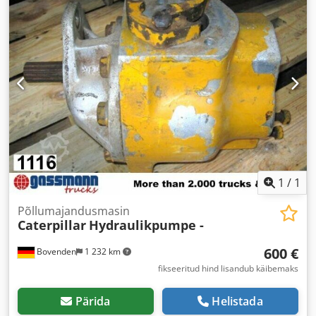
1
/
1
Põllumajandusmasin
Caterpillar
Hydraulikpumpe -
600 €
Bovenden
1 232 km
fikseeritud hind lisandub käibemaks
Pärida
Helistada