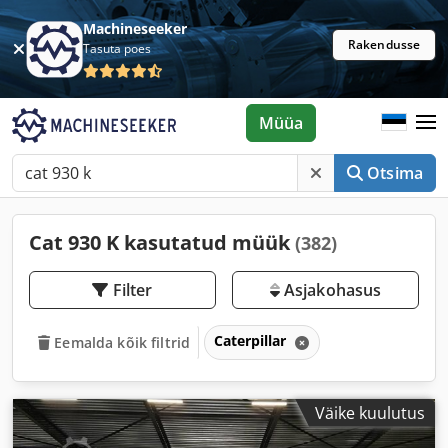
Machineseeker
Rakendusse
Tasuta poes
Müüa
Otsima
Cat 930 K kasutatud müük
(382)
Filter
Asjakohasus
Caterpillar
Eemalda kõik filtrid
Väike kuulutus