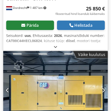
25 850 €
Dordrecht
1 487 km
fikseeritud hind lisandub käibemaks
Pärida
Helistada
Seisukord:
uus
, Ehitusaasta:
2026
, masina/sõiduki number:
CAT00C44HECL06824
, kütuse tüüp:
diisel
, mootori tootja:
Caterpillar C4.4
,
Väike kuulutus