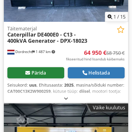
1
/
15
Täitematerjal
Caterpillar
DE400E0 - C13 -
400kVA Generator - DPX-18023
64 950 €
Dordrecht
1 487 km
68 750 €
fikseeritud hind lisandub käibemaks
Pärida
Helistada
Seisukord:
uus
, Ehitusaasta:
2025
, masina/sõiduki number:
CAT00C13K2W900259
, kütuse tüüp:
diisel
, mootori tootja:
Caterpillar C13
,
Väike kuulutus