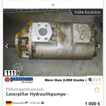
Väike kuulutus
1
/
1
Põllumajandusmasin
Caterpillar
Hydraulikpumpe -
1 000 €
Bovenden
1 232 km