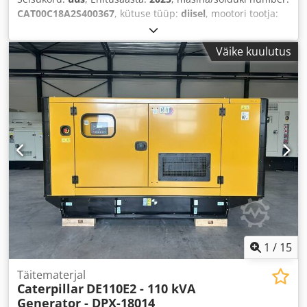
CAT00C18A2S400367
, kütuse tüüp:
diisel
, mootori tootja:
Caterpillar C18
,
Väike kuulutus
1
/
15
Täitematerjal
Caterpillar
DE110E2 - 110 kVA
Generator - DPX-18014