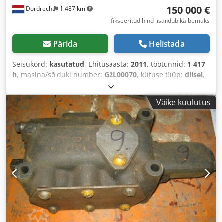
150 000 €
Dordrecht
1 487 km
fikseeritud hind lisandub käibemaks
Pärida
Helistada
Seisukord:
kasutatud
, Ehitusaasta:
2011
, töötunnid:
1 417
h
, masina/sõiduki number:
G2L00070
, kütuse tüüp:
diisel
,
mootori tootja:
Caterpillar 3512
,
Väike kuulutus