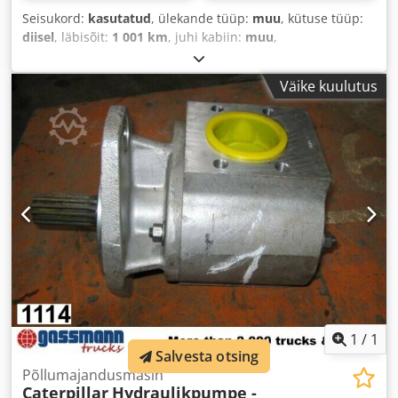
Seisukord:
kasutatud
, ülekande tüüp:
muu
, kütuse tüüp:
diisel
, läbisõit:
1 001 km
, juhi kabiin:
muu
,
Väike kuulutus
1
/
1
Salvesta otsing
Põllumajandusmasin
Caterpillar
Hydraulikpumpe -