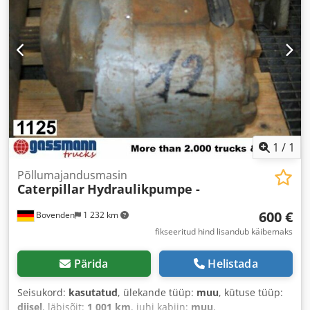
1
/
1
Põllumajandusmasin
Caterpillar
Hydraulikpumpe -
600 €
Bovenden
1 232 km
fikseeritud hind lisandub käibemaks
Pärida
Helistada
Seisukord:
kasutatud
, ülekande tüüp:
muu
, kütuse tüüp:
diisel
, läbisõit:
1 001 km
, juhi kabiin:
muu
,