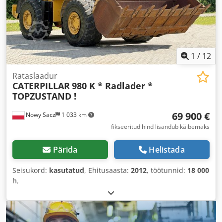
1
/
12
Rataslaadur
CATERPILLAR
980 K * Radlader *
TOPZUSTAND !
69 900 €
Nowy Sacz
1 033 km
fikseeritud hind lisandub käibemaks
Pärida
Helistada
Seisukord:
kasutatud
, Ehitusaasta:
2012
, töötunnid:
18 000
h
,