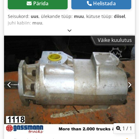
Pärida
Helistada
Seisukord:
uus
, ülekande tüüp:
muu
, kütuse tüüp:
diisel
,
juhi kabiin:
muu
,
Väike kuulutus
1
/
1