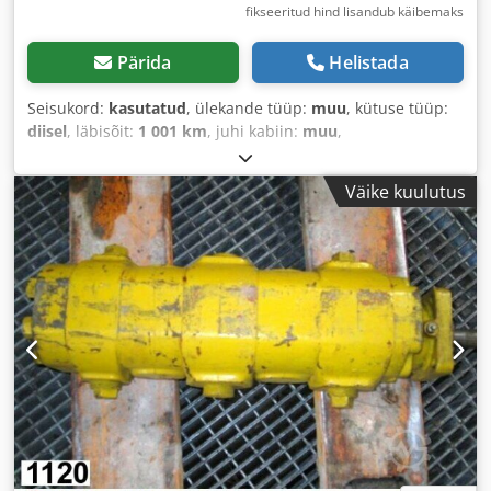
fikseeritud hind lisandub käibemaks
Pärida
Helistada
Seisukord:
kasutatud
, ülekande tüüp:
muu
, kütuse tüüp:
diisel
, läbisõit:
1 001 km
, juhi kabiin:
muu
,
Väike kuulutus