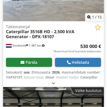
1
/
15
Täitematerjal
Caterpillar
3516B HD - 2.500 kVA
Generator - DPX-18107
530 000 €
Dordrecht
1 487 km
fikseeritud hind lisandub käibemaks
Pärida
Helistada
Seisukord:
uus
, Ehitusaasta:
2026
, masina/sõiduki number:
YAP92107
, kütuse tüüp:
diisel
, mootori tootja:
Caterpillar
3516B HD
,
Väike kuulutus