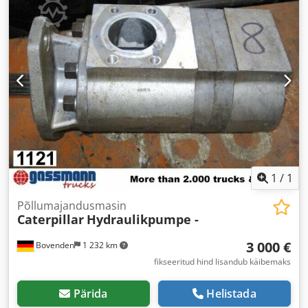
1
/
1
Põllumajandusmasin
Caterpillar
Hydraulikpumpe -
3 000 €
Bovenden
1 232 km
fikseeritud hind lisandub käibemaks
Pärida
Helistada