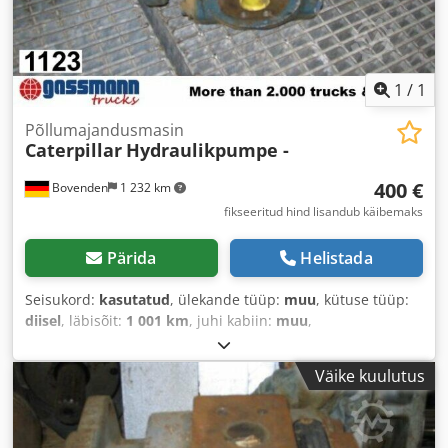
1
/
1
Põllumajandusmasin
Caterpillar
Hydraulikpumpe -
400 €
Bovenden
1 232 km
fikseeritud hind lisandub käibemaks
Pärida
Helistada
Seisukord:
kasutatud
, ülekande tüüp:
muu
, kütuse tüüp:
diisel
, läbisõit:
1 001 km
, juhi kabiin:
muu
,
Väike kuulutus