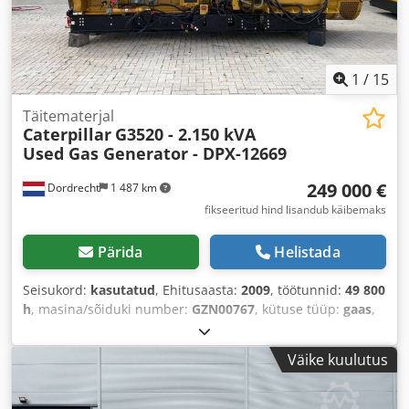
1
/
15
Täitematerjal
Caterpillar
G3520 - 2.150 kVA
Used Gas Generator - DPX-12669
249 000 €
Dordrecht
1 487 km
fikseeritud hind lisandub käibemaks
Pärida
Helistada
Seisukord:
kasutatud
, Ehitusaasta:
2009
, töötunnid:
49 800
h
, masina/sõiduki number:
GZN00767
, kütuse tüüp:
gaas
,
mootori tootja:
Caterpillar G3520C
,
Väike kuulutus