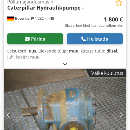
Põllumajandusmasin
Caterpillar
Hydraulikpumpe -
1 800 €
Bovenden
1 232 km
fikseeritud hind lisandub käibemaks
Pärida
Helistada
Seisukord:
uus
, ülekande tüüp:
muu
, kütuse tüüp:
diisel
,
juhi kabiin:
muu
,
Väike kuulutus