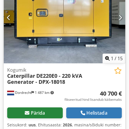
1
/
15
Kogumik
Caterpillar
DE220E0 - 220 kVA
Generator - DPX-18018
40 700 €
Dordrecht
1 487 km
fikseeritud hind lisandub käibemaks
Pärida
Helistada
Seisukord:
uus
, Ehitusaasta:
2026
, masina/sõiduki number: