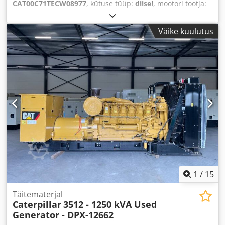
CAT00C71TECW08977
, kütuse tüüp:
diisel
, mootori tootja:
Caterpillar C7.1
,
Väike kuulutus
1
/
15
Täitematerjal
Caterpillar
3512 - 1250 kVA Used
Generator - DPX-12662