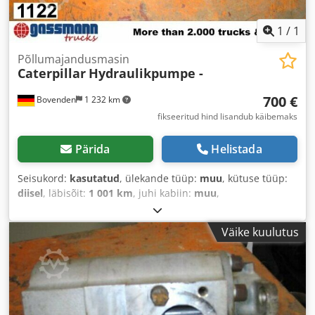
1
/
1
Põllumajandusmasin
Caterpillar
Hydraulikpumpe -
700 €
Bovenden
1 232 km
fikseeritud hind lisandub käibemaks
Pärida
Helistada
Seisukord:
kasutatud
, ülekande tüüp:
muu
, kütuse tüüp:
diisel
, läbisõit:
1 001 km
, juhi kabiin:
muu
,
Väike kuulutus