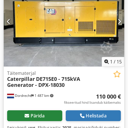
1
/
15
Täitematerjal
Caterpillar
DE715E0 - 715kVA
Generator - DPX-18030
110 000 €
Dordrecht
1 487 km
fikseeritud hind lisandub käibemaks
Pärida
Helistada
Seisukord:
uus
, Ehitusaasta:
2025
, masina/sõiduki number: