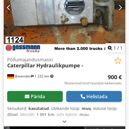
1
/
1
Põllumajandusmasin
Caterpillar
Hydraulikpumpe -
900 €
Bovenden
1 232 km
fikseeritud hind lisandub käibemaks
Pärida
Helistada
Seisukord:
kasutatud
, ülekande tüüp:
muu
, kütuse tüüp:
diisel
, läbisõit:
1 001 km
, juhi kabiin:
muu
,