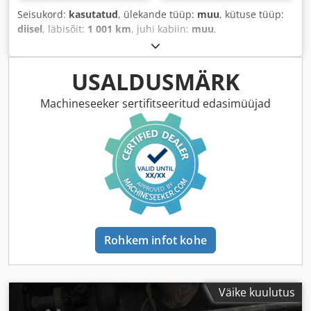
Seisukord:
kasutatud
, ülekande tüüp:
muu
, kütuse tüüp:
diisel
, läbisõit:
1 001 km
, juhi kabiin:
muu
,
USALDUSMÄRK
Machineseeker sertifitseeritud edasimüüjad
Rohkem infot kohe
Väike kuulutus