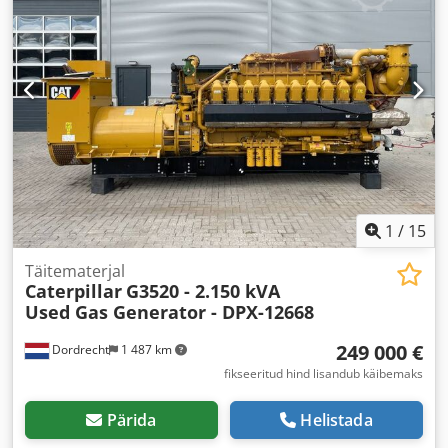
1
/
15
Täitematerjal
Caterpillar
G3520 - 2.150 kVA
Used Gas Generator - DPX-12668
249 000 €
Dordrecht
1 487 km
fikseeritud hind lisandub käibemaks
Pärida
Helistada