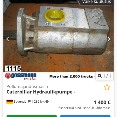
Väike kuulutus
1
/
1
Põllumajandusmasin
Caterpillar
Hydraulikpumpe -
1 400 €
Bovenden
1 232 km
fikseeritud hind lisandub käibemaks