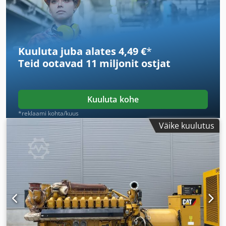
Kuuluta juba alates 4,49 €
*
Teid ootavad
11 miljonit ostjat
Kuuluta kohe
*reklaami kohta/kuus
Väike kuulutus