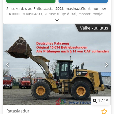
Seisukord:
uus
, Ehitusaasta:
2026
, masina/sõiduki number:
CAT000C9LKX904811
, kütuse tüüp:
diisel
, mootori tootja:
Caterpillar C9
,
Väike kuulutus
1
/
15
Rataslaadur