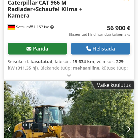
Caterpillar
CAT 966 M
Radlader+Schaufel Klima +
Kamera
56 900 €
Sottrum
1 157 km
fikseeritud hind lisandub käibemaks
Pärida
Helistada
Seisukord:
kasutatud
, läbisõit:
15 634 km
, võimsus:
229
kW (311,35 hj)
, ülekande tüüp:
mehaaniline
, kütuse tüüp:
diisel
, värv:
kollane
, kogumass:
23 200 kg
, tühimass:
23 200 kg
, maksimaalne kandevõime:
15 000 kg
, telje
Väike kuulutus
konfiguratsioon:
4x4
, istekohtade arv:
1
, esmane
registreerimine:
03/2016
, pidurid:
mootoriga
pidurdamine
, Ehitusaasta:
2016
, töötunnid:
15 634 h
, juhi
kabiin:
päevakabiin
, Varustus:
diferentsiaali lukk,
immobilisaatorisüsteem, kabiin, kliimaseade, nelikvedu,
pardaarvuti, parkimissensorid, peakaitse, roolivõimendi,
standardkopp, suruõhupidur, tahmafilter, täiendavad
esitulede
,