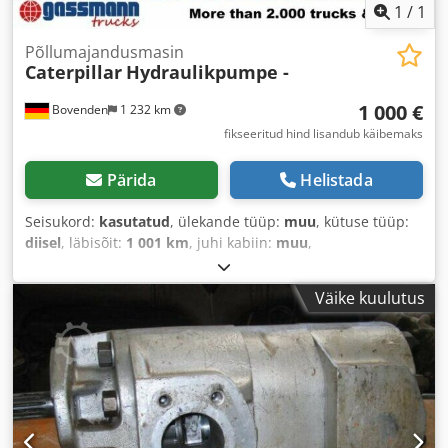
1
/
1
Põllumajandusmasin
Caterpillar
Hydraulikpumpe -
1 000 €
Bovenden
1 232 km
fikseeritud hind lisandub käibemaks
Pärida
Helistada
Seisukord:
kasutatud
, ülekande tüüp:
muu
, kütuse tüüp:
diisel
, läbisõit:
1 001 km
, juhi kabiin:
muu
,
Väike kuulutus