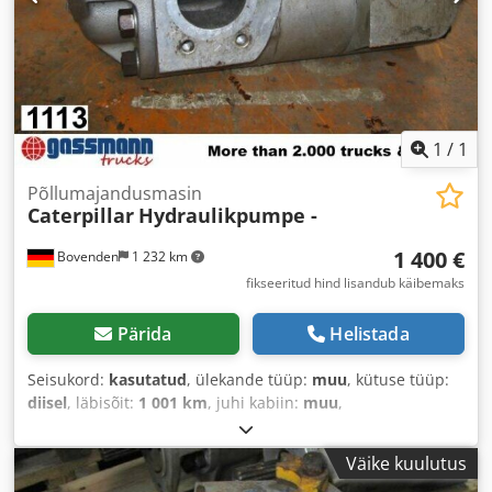
1
/
1
Põllumajandusmasin
Caterpillar
Hydraulikpumpe -
1 400 €
Bovenden
1 232 km
fikseeritud hind lisandub käibemaks
Pärida
Helistada
Seisukord:
kasutatud
, ülekande tüüp:
muu
, kütuse tüüp:
diisel
, läbisõit:
1 001 km
, juhi kabiin:
muu
,
Väike kuulutus