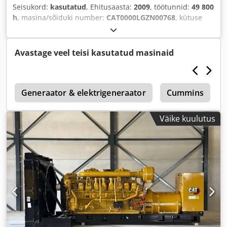
Seisukord:
kasutatud
, Ehitusaasta:
2009
, töötunnid:
49 800
h
, masina/sõiduki number:
CAT0000LGZN00768
, kütuse
tüüp:
gaas
, mootori tootja:
Caterpillar G3520C
,
Avastage veel teisi kasutatud masinaid
r
Generaator & elektrigeneraator
Cummins
Väike kuulutus