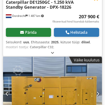
Caterpillar
DE1250GC - 1.250 kVA
Standby Generator - DPX-18226
207 900 €
Dordrecht
1 487 km
fikseeritud hind lisandub käibemaks
Pärida
Helistada
Seisukord:
uus
, Ehitusaasta:
2025
, kütuse tüüp:
diisel
,
mootori tootja:
Caterpillar C32
,
Väike kuulutus