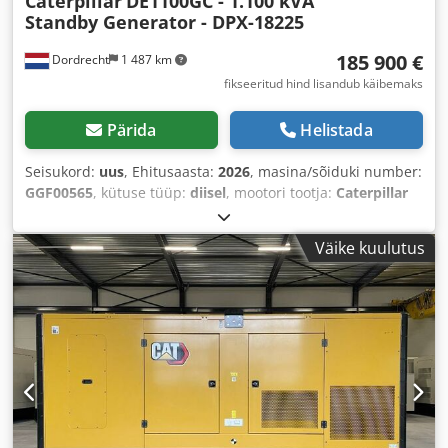
Caterpillar
DE1100GC - 1.100 kVA
Standby Generator - DPX-18225
185 900 €
Dordrecht
1 487 km
fikseeritud hind lisandub käibemaks
Pärida
Helistada
Seisukord:
uus
, Ehitusaasta:
2026
, masina/sõiduki number:
GGF00565
, kütuse tüüp:
diisel
, mootori tootja:
Caterpillar
C32
,
Väike kuulutus