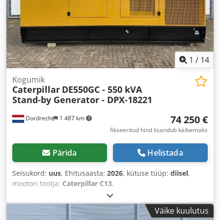
1
/
14
Kogumik
Caterpillar
DE550GC - 550 kVA
Stand-by Generator - DPX-18221
74 250 €
Dordrecht
1 487 km
fikseeritud hind lisandub käibemaks
Pärida
Helistada
Seisukord:
uus
, Ehitusaasta:
2026
, kütuse tüüp:
diisel
,
mootori tootja:
Caterpillar C13
,
Väike kuulutus