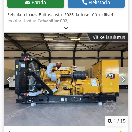
Pärida
Helistada
Seisukord:
uus
, Ehitusaasta:
2025
, kütuse tüüp:
diisel
,
mootori tootja:
Caterpillar C32
,
Väike kuulutus
1
/
15