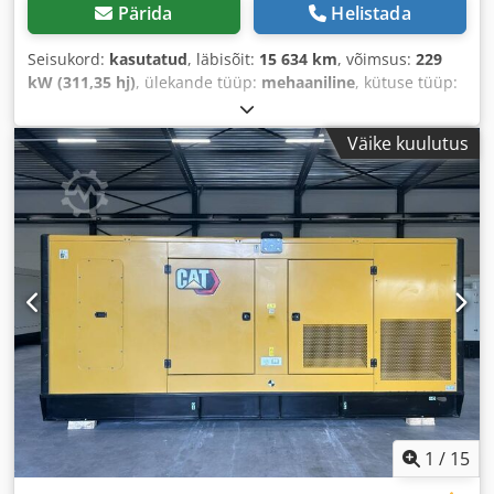
Pärida
Helistada
Seisukord:
kasutatud
, läbisõit:
15 634 km
, võimsus:
229
kW (311,35 hj)
, ülekande tüüp:
mehaaniline
, kütuse tüüp:
diisel
, värv:
kollane
, kogumass:
23 200 kg
, tühimass:
23 200 kg
, maksimaalne kandevõime:
15 000 kg
, telje
Väike kuulutus
konfiguratsioon:
4x4
, istekohtade arv:
1
, esmane
registreerimine:
03/2016
, pidurid:
mootoriga
pidurdamine
, Ehitusaasta:
2016
, töötunnid:
15 634 h
, juhi
kabiin:
päevakabiin
, Varustus:
diferentsiaali lukk,
immobilisaatorisüsteem, kabiin, kliimaseade, nelikvedu,
pardaarvuti, parkimissensorid, peakaitse, roolivõimendi,
standardkopp, suruõhupidur, tahmafilter, täiendavad
esitulede
,
1
/
15