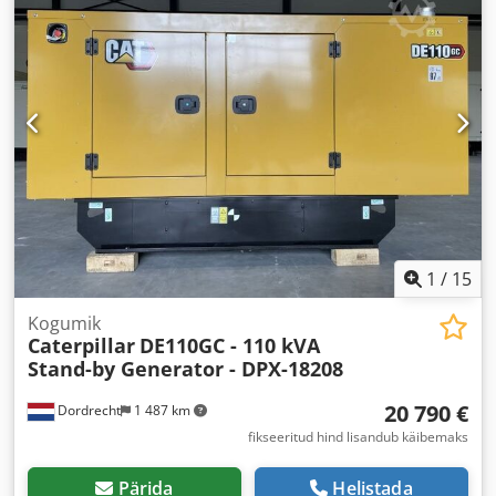
1
/
15
Kogumik
Caterpillar
DE110GC - 110 kVA
Stand-by Generator - DPX-18208
20 790 €
Dordrecht
1 487 km
fikseeritud hind lisandub käibemaks
Pärida
Helistada