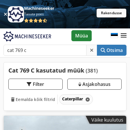
Machineseeker
Rakendusse
Tasuta poes
Müüa
Otsima
Cat 769 C kasutatud müük
(381)
Filter
Asjakohasus
Caterpillar
Eemalda kõik filtrid
Väike kuulutus