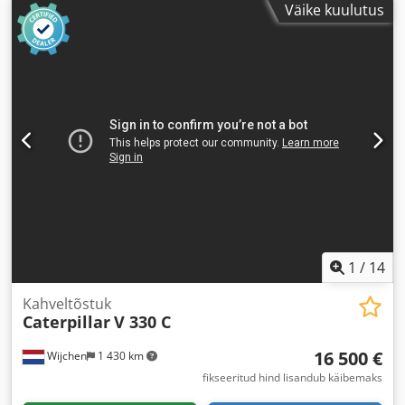
Väike kuulutus
1
/
14
Kahveltõstuk
Caterpillar
V 330 C
16 500 €
Wijchen
1 430 km
fikseeritud hind lisandub käibemaks