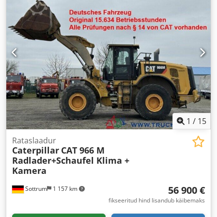
1
/
15
Rataslaadur
Caterpillar
CAT 966 M
Radlader+Schaufel Klima +
Kamera
56 900 €
Sottrum
1 157 km
fikseeritud hind lisandub käibemaks