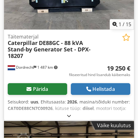
1
/
15
Täitematerjal
Caterpillar
DE88GC - 88 kVA
Stand-by Generator Set - DPX-
18207
19 250 €
Dordrecht
1 487 km
fikseeritud hind lisandub käibemaks
Pärida
Helistada
Seisukord:
uus
, Ehitusaasta:
2026
, masina/sõiduki number:
CAT0DE88CN7C00926
, kütuse tüüp:
diisel
, mootori tootja:
Caterpillar C4.4
,
Väike kuulutus