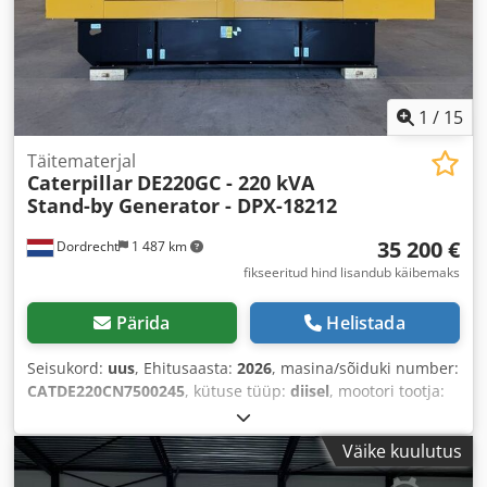
1
/
15
Täitematerjal
Caterpillar
DE220GC - 220 kVA
Stand-by Generator - DPX-18212
35 200 €
Dordrecht
1 487 km
fikseeritud hind lisandub käibemaks
Pärida
Helistada
Seisukord:
uus
, Ehitusaasta:
2026
, masina/sõiduki number:
CATDE220CN7500245
, kütuse tüüp:
diisel
, mootori tootja:
Caterpillar C7.1
,
Väike kuulutus