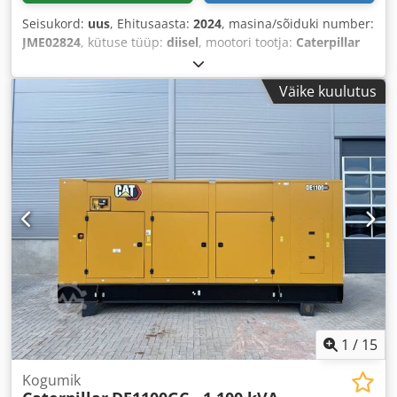
Seisukord:
uus
, Ehitusaasta:
2024
, masina/sõiduki number:
JME02824
, kütuse tüüp:
diisel
, mootori tootja:
Caterpillar
C7.1
,
Väike kuulutus
1
/
15
Kogumik