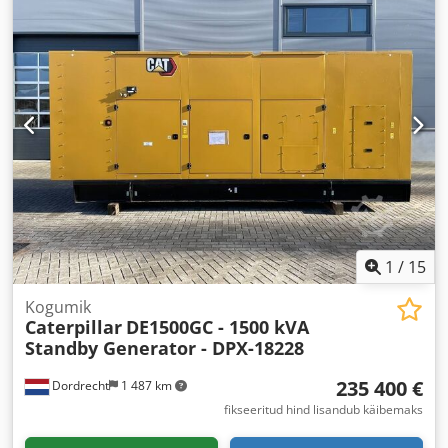
1
/
15
Kogumik
Caterpillar
DE1500GC - 1500 kVA
Standby Generator - DPX-18228
235 400 €
Dordrecht
1 487 km
fikseeritud hind lisandub käibemaks