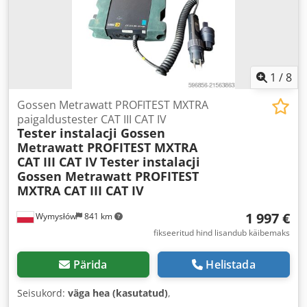
1
/
8
Gossen Metrawatt PROFITEST MXTRA
paigaldustester CAT III CAT IV
Tester instalacji Gossen
Metrawatt PROFITEST MXTRA
CAT III CAT IV
Tester instalacji
Gossen Metrawatt PROFITEST
MXTRA CAT III CAT IV
1 997 €
Wymysłów
841 km
fikseeritud hind lisandub käibemaks
Pärida
Helistada
Seisukord:
väga hea (kasutatud)
,