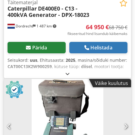
Täitematerjal
Caterpillar
DE400E0 - C13 -
400kVA Generator - DPX-18023
64 950 €
Dordrecht
1 487 km
68 750 €
fikseeritud hind lisandub käibemaks
Pärida
Helistada
Seisukord:
uus
, Ehitusaasta:
2025
, masina/sõiduki number:
CAT00C13K2W900259
, kütuse tüüp:
diisel
, mootori tootja:
Caterpillar C13
,
Väike kuulutus