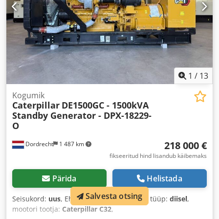
1
/
13
Kogumik
Caterpillar
DE1500GC - 1500kVA
Standby Generator - DPX-18229-
O
218 000 €
Dordrecht
1 487 km
fikseeritud hind lisandub käibemaks
Pärida
Helistada
Salvesta otsing
Seisukord:
uus
, Ehitusaasta:
2026
, kütuse tüüp:
diisel
,
mootori tootja:
Caterpillar C32
,