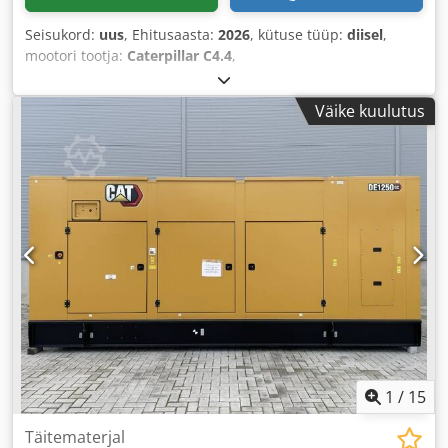
Seisukord:
uus
, Ehitusaasta:
2026
, kütuse tüüp:
diisel
,
mootori tootja:
Caterpillar C4.4
,
Väike kuulutus
1
/
15
Täitematerjal