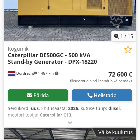
1
/
15
Kogumik
Caterpillar
DE500GC - 500 kVA
Stand-by Generator - DPX-18220
72 600 €
Dordrecht
1 487 km
fikseeritud hind lisandub käibemaks
Pärida
Helistada
Seisukord:
uus
, Ehitusaasta:
2026
, kütuse tüüp:
diisel
,
mootori tootja:
Caterpillar C13
,
Väike kuulutus