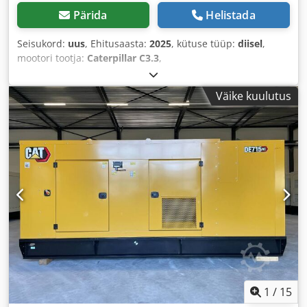
Pärida
Helistada
Seisukord:
uus
, Ehitusaasta:
2025
, kütuse tüüp:
diisel
,
mootori tootja:
Caterpillar C3.3
,
Väike kuulutus
1
/
15