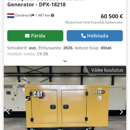
Generator - DPX-18218
60 500 €
Dordrecht
1 487 km
fikseeritud hind lisandub käibemaks
Pärida
Helistada
Seisukord:
uus
, Ehitusaasta:
2026
, kütuse tüüp:
diisel
,
mootori tootja:
C9.3B
,
Väike kuulutus