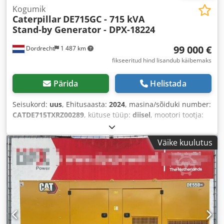
Kogumik
Caterpillar
DE715GC - 715 kVA
Stand-by Generator - DPX-18224
99 000 €
Dordrecht
1 487 km
fikseeritud hind lisandub käibemaks
Pärida
Helistada
Seisukord:
uus
, Ehitusaasta:
2024
, masina/sõiduki number:
CATDE715TXRZ00289
, kütuse tüüp:
diisel
, mootori tootja:
Caterpillar C15
,
Väike kuulutus