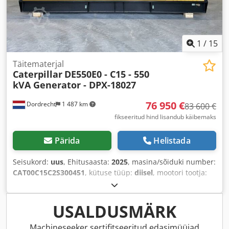
1
/
15
Täitematerjal
Caterpillar
DE550E0 - C15 - 550
kVA Generator - DPX-18027
76 950 €
Dordrecht
1 487 km
83 600 €
fikseeritud hind lisandub käibemaks
Pärida
Helistada
Seisukord:
uus
, Ehitusaasta:
2025
, masina/sõiduki number:
CAT00C15C2S300451
, kütuse tüüp:
diisel
, mootori tootja:
Caterpillar C15
,
USALDUSMÄRK
Machineseeker sertifitseeritud edasimüüjad