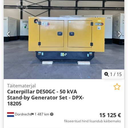
1
/
15
Täitematerjal
Caterpillar
DE50GC - 50 kVA
Stand-by Generator Set - DPX-
18205
15 125 €
Dordrecht
1 487 km
fikseeritud hind lisandub käibemaks