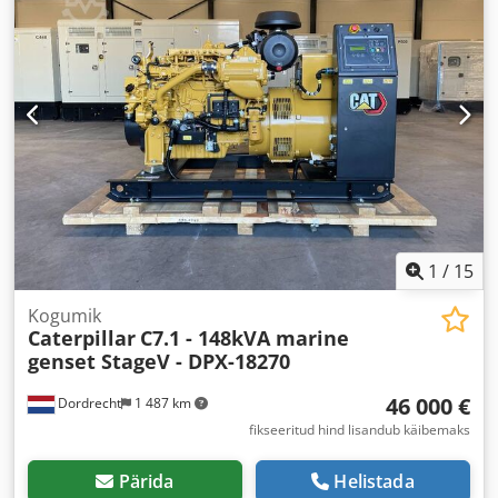
1
/
15
Kogumik
Caterpillar
C7.1 - 148kVA marine
genset StageV - DPX-18270
46 000 €
Dordrecht
1 487 km
fikseeritud hind lisandub käibemaks
Pärida
Helistada