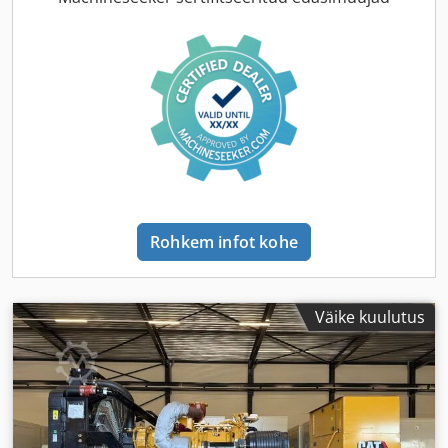
Rohkem infot kohe
Väike kuulutus