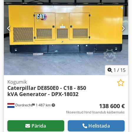
1
/
15
Kogumik
Caterpillar
DE850E0 - C18 - 850
kVA Generator - DPX-18032
138 600 €
Dordrecht
1 487 km
fikseeritud hind lisandub käibemaks
Pärida
Helistada