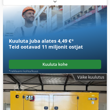
Kuuluta juba alates 4,49 €
*
Teid ootavad
11 miljonit ostjat
Kuuluta kohe
*reklaami kohta/kuus
Väike kuulutus