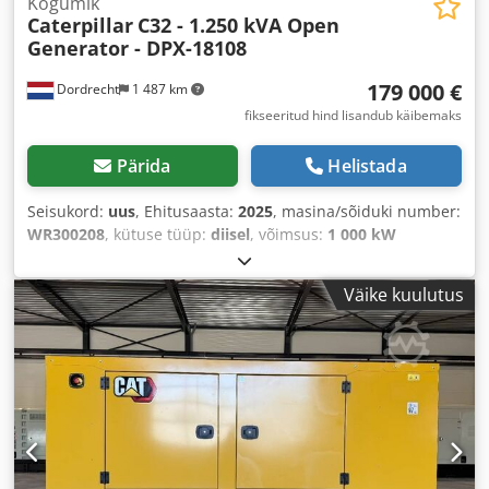
Kogumik
Caterpillar
C32 - 1.250 kVA Open
Generator - DPX-18108
179 000 €
Dordrecht
1 487 km
fikseeritud hind lisandub käibemaks
Pärida
Helistada
Seisukord:
uus
, Ehitusaasta:
2025
, masina/sõiduki number:
WR300208
, kütuse tüüp:
diisel
, võimsus:
1 000 kW
(1 359,62 hj)
, mootori tootja:
Caterpillar C32
,
Väike kuulutus