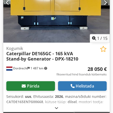
1
/
15
Kogumik
Caterpillar
DE165GC - 165 kVA
Stand-by Generator - DPX-18210
28 050 €
Dordrecht
1 487 km
fikseeritud hind lisandub käibemaks
Pärida
Helistada
Seisukord:
uus
, Ehitusaasta:
2026
, masina/sõiduki number:
CATDE165EN7G00668
, kütuse tüüp:
diisel
, mootori tootja:
Caterpillar C7.1
,