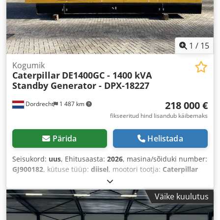
1
/
15
Kogumik
Caterpillar
DE1400GC - 1400 kVA
Standby Generator - DPX-18227
218 000 €
Dordrecht
1 487 km
fikseeritud hind lisandub käibemaks
Pärida
Helistada
Seisukord:
uus
, Ehitusaasta:
2026
, masina/sõiduki number:
GJ900182
, kütuse tüüp:
diisel
, mootori tootja:
Caterpillar
C32
,
Väike kuulutus