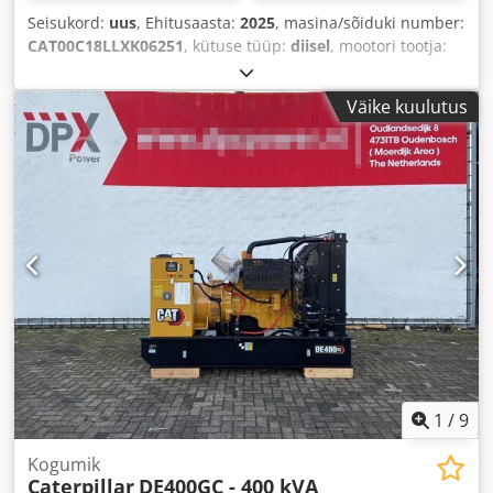
Seisukord:
uus
, Ehitusaasta:
2025
, masina/sõiduki number:
CAT00C18LLXK06251
, kütuse tüüp:
diisel
, mootori tootja:
Caterpillar C18
,
Väike kuulutus
1
/
9
Kogumik
Caterpillar
DE400GC - 400 kVA