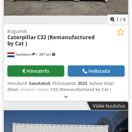
1
/
4
Kogumik
Caterpillar
C32 (Remanufactured
by Cat )
Apeldoorn
1 387 km
Hinnainfo
Helistada
Seisukord:
kasutatud
, Ehitusaasta:
2022
, kütuse tüüp:
diisel
, mootori tootja:
C32 (Remanufactured by Cat )
,
Väike kuulutus