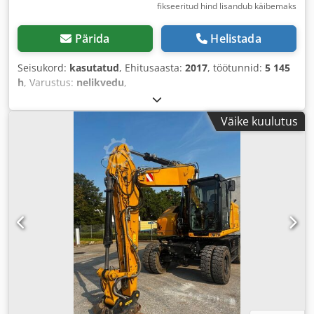
fikseeritud hind lisandub käibemaks
Pärida
Helistada
Seisukord:
kasutatud
, Ehitusaasta:
2017
, töötunnid:
5 145
h
, Varustus:
nelikvedu
,
Väike kuulutus