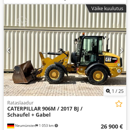
Väike kuulutus
1
/
25
Rataslaadur
CATERPILLAR
906M / 2017 BJ /
Schaufel + Gabel
26 900 €
Neumünster
1 053 km