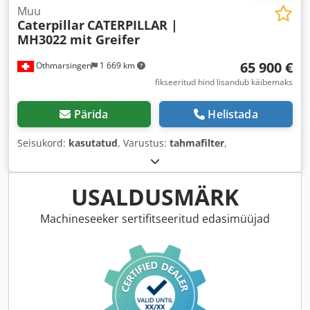
Muu
Caterpillar
CATERPILLAR |
MH3022 mit Greifer
65 900 €
Othmarsingen
1 669 km
fikseeritud hind lisandub käibemaks
Pärida
Helistada
Seisukord:
kasutatud
, Varustus:
tahmafilter
,
USALDUSMÄRK
Machineseeker sertifitseeritud edasimüüjad