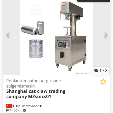
1
/
8
Poolautomaatne purgikaane
sulgemismasin
Shanghai cat claw trading
company
MZsmcs01
Hiina, Rahvavabariik
7 450 km