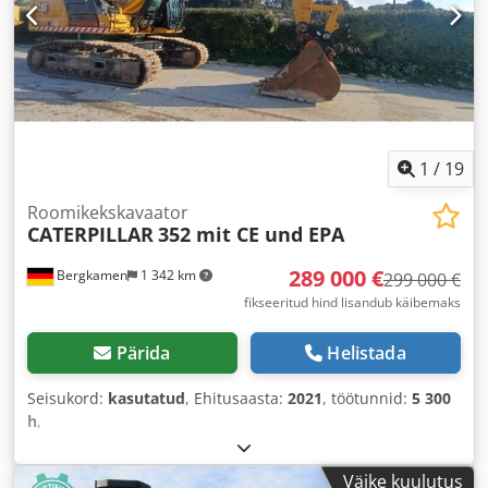
1
/
19
Roomikekskavaator
CATERPILLAR
352 mit CE und EPA
289 000 €
Bergkamen
1 342 km
299 000 €
fikseeritud hind lisandub käibemaks
Pärida
Helistada
Seisukord:
kasutatud
, Ehitusaasta:
2021
, töötunnid:
5 300
h
,
Väike kuulutus