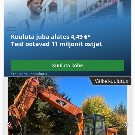
Kuuluta juba alates 4,49 €
*
Teid ootavad
11 miljonit ostjat
Kuuluta kohe
*reklaami kohta/kuus
Väike kuulutus