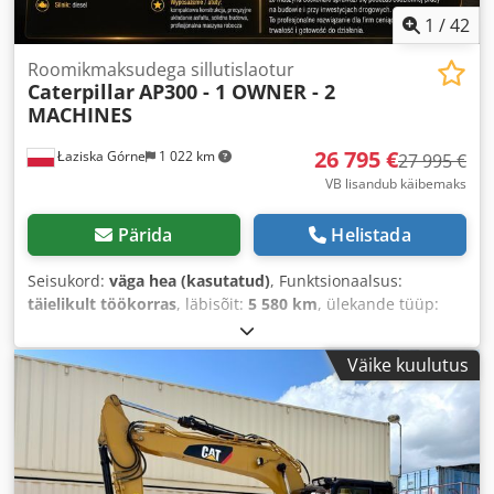
1
/
42
Roomikmaksudega sillutislaotur
Caterpillar
AP300 - 1 OWNER - 2
MACHINES
26 795 €
Łaziska Górne
1 022 km
27 995 €
VB lisandub käibemaks
Pärida
Helistada
Seisukord:
väga hea (kasutatud)
, Funktsionaalsus:
täielikult töökorras
, läbisõit:
5 580 km
, ülekande tüüp:
hüdrostaat
, kütuse tüüp:
diisel
, värv:
kollane
, kogumass:
7 300 kg
, tühimass:
6 600 kg
, töökaal:
8 200 kg
,
Väike kuulutus
istekohtade arv:
2
, Ehitusaasta:
2012
, töötunnid:
5 580 h
,
Varustus:
diferentsiaali lukk, hüdraulika, nelikvedu,
reguleeritav šassii
,