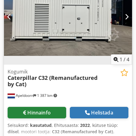
1
/
4
Kogumik
Caterpillar
C32 (Remanufactured
by Cat)
Apeldoorn
1 387 km
Hinnainfo
Helistada
Seisukord:
kasutatud
, Ehitusaasta:
2022
, kütuse tüüp:
diisel
, mootori tootja:
C32 (Remanufactured by Cat)
,