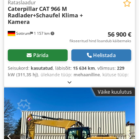
Rataslaadur
Caterpillar
CAT 966 M
Radlader+Schaufel Klima +
Kamera
56 900 €
Sottrum
1 157 km
fikseeritud hind lisandub käibemaks
Pärida
Helistada
Seisukord:
kasutatud
, läbisõit:
15 634 km
, võimsus:
229
kW (311,35 hj)
, ülekande tüüp:
mehaaniline
, kütuse tüüp:
diisel
, värv:
kollane
, kogumass:
23 200 kg
, tühimass:
23 200 kg
, maksimaalne kandevõime:
15 000 kg
, telje
Väike kuulutus
konfiguratsioon:
4x4
, istekohtade arv:
1
, esmane
registreerimine:
03/2016
, pidurid:
mootoriga
pidurdamine
, Ehitusaasta:
2016
, töötunnid:
15 634 h
, juhi
kabiin:
päevakabiin
, Varustus:
diferentsiaali lukk,
immobilisaatorisüsteem, kabiin, kliimaseade, nelikvedu,
pardaarvuti, parkimissensorid, peakaitse, roolivõimendi,
standardkopp, suruõhupidur, tahmafilter, täiendavad