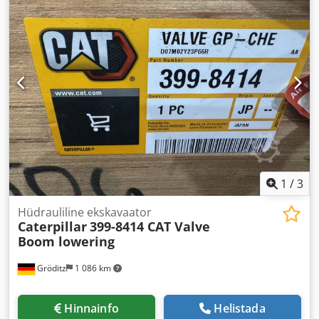
1
/
3
Hüdrauliline ekskavaator
Caterpillar
399-8414 CAT Valve
Boom lowering
Gröditz
1 086 km
Hinnainfo
Helistada