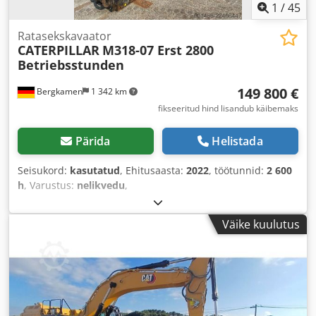
1
/
45
Ratasekskavaator
CATERPILLAR
M318-07 Erst 2800
Betriebsstunden
149 800 €
Bergkamen
1 342 km
fikseeritud hind lisandub käibemaks
Pärida
Helistada
Seisukord:
kasutatud
, Ehitusaasta:
2022
, töötunnid:
2 600
h
, Varustus:
nelikvedu
,
Väike kuulutus