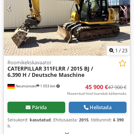
1
/
23
Roomikekskavaator
CATERPILLAR
311FLRR / 2015 BJ /
6.390 H / Deutsche Maschine
45 900 €
Neumünster
1 053 km
47 900 €
fikseeritud hind lisandub käibemaks
Pärida
Helistada
Seisukord:
kasutatud
, Ehitusaasta:
2015
, töötunnid:
6 390
h
,