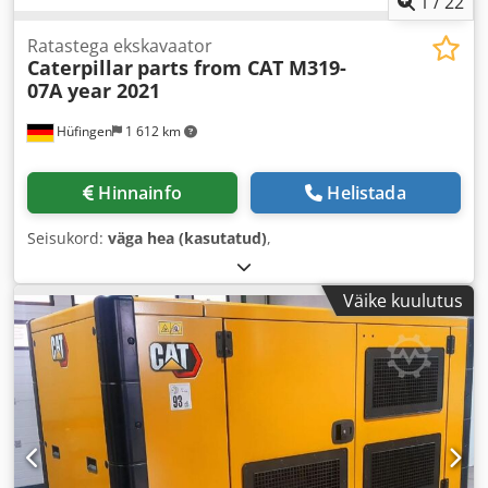
1
/
22
Ratastega ekskavaator
Caterpillar
parts from CAT M319-
07A year 2021
Hüfingen
1 612 km
Hinnainfo
Helistada
Seisukord:
väga hea (kasutatud)
,
Väike kuulutus