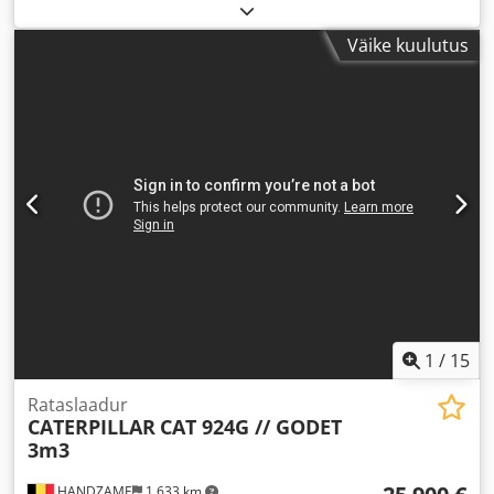
Väike kuulutus
1
/
15
Rataslaadur
CATERPILLAR
CAT 924G // GODET
3m3
HANDZAME
1 633 km