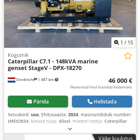
1
/
15
Kogumik
Caterpillar
C7.1 - 148kVA marine
genset StageV - DPX-18270
46 000 €
Dordrecht
1 487 km
fikseeritud hind lisandub käibemaks
Pärida
Helistada
Seisukord:
uus
, Ehitusaasta:
2024
, masina/sõiduki number:
JME02824
, kütuse tüüp:
diisel
, mootori tootja:
Caterpillar
C7.1
,
Väike kuulutus