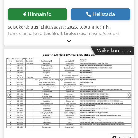
Hinnainfo
Helistada
Seisukord:
uus
, Ehitusaasta:
2025
, töötunnid:
1 h
,
Funktsionaalsus:
täielikult töökorras
, masina/sõiduki
number:
MZsmcs01
, sisendtüüpi vool:
kolmefaasiline
,
Varustus:
CE-märgistus
,
Väike kuulutus