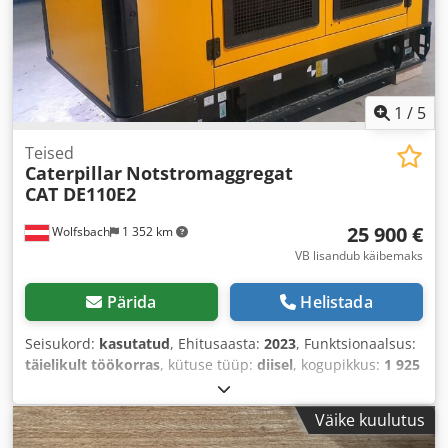
1
/
5
Teised
Caterpillar
Notstromaggregat
CAT DE110E2
25 900 €
Wolfsbach
1 352 km
VB lisandub käibemaks
Pärida
Helistada
Seisukord:
kasutatud
, Ehitusaasta:
2023
, Funktsionaalsus:
täielikult töökorras
, kütuse tüüp:
diisel
, kogupikkus:
1 925
mm
, tühimass:
1 800 kg
, ehituskõrgus:
1 361 mm
,
veotüüp:
Diesel
, ehituslaius:
1 110 mm
,
Väike kuulutus