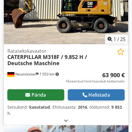
esitulede
,
1
/
25
Ratasekskavaator
CATERPILLAR
M318F / 9.852 H /
Deutsche Maschine
63 900 €
Neumünster
1 053 km
fikseeritud hind lisandub käibemaks
Pärida
Helistada
Seisukord:
kasutatud
, Ehitusaasta:
2016
, töötunnid:
9 852
h
,