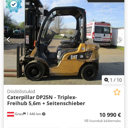
1
/
10
Diislitõstukid
Caterpillar
DP25N - Triplex-
Freihub 5,6m + Seitenschieber
10 990 €
Gnas
1 446 km
VB lisandub käibemaks