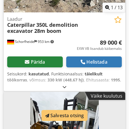
1
/
13
Laadur
Caterpillar
350L demolition
excavator 28m boom
89 000 €
Schorfheide
953 km
EXW VB lisandub käibemaks
Pärida
Helistada
Seisukord:
kasutatud
, Funktsionaalsus:
täielikult
töökorras
, võimsus:
330 kW (448,67 hj)
, Ehitusaasta:
1995
,
töötunnid:
12 200 h
, Varustus:
kabiin
,
Väike kuulutus
Salvesta otsing