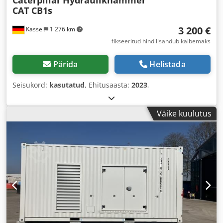
Caterpillar
Hydraulikhammer
CAT CB1s
3 200 €
Kassel
1 276 km
fikseeritud hind lisandub käibemaks
Pärida
Helistada
Seisukord:
kasutatud
, Ehitusaasta:
2023
,
Väike kuulutus