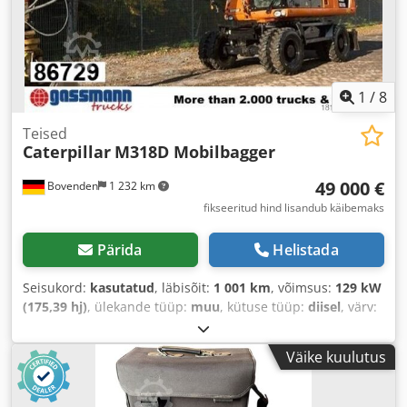
1
/
8
Teised
Caterpillar
M318D Mobilbagger
49 000 €
Bovenden
1 232 km
fikseeritud hind lisandub käibemaks
Pärida
Helistada
Seisukord:
kasutatud
, läbisõit:
1 001 km
, võimsus:
129 kW
(175,39 hj)
, ülekande tüüp:
muu
, kütuse tüüp:
diisel
, värv:
oranž
, kogumass:
20 000 kg
, telje konfiguratsioon:
4x4
,
esmane registreerimine:
01/2011
, Ehitusaasta:
2011
,
Väike kuulutus
töötunnid:
12 200 h
, juhi kabiin:
muu
, teljevahe:
2 600
mm
, Varustus:
nelikvedu
,