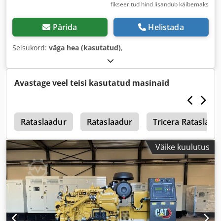
fikseeritud hind lisandub käibemaks
Pärida
Helistada
Seisukord:
väga hea (kasutatud)
,
Avastage veel teisi kasutatud masinaid
2
Rataslaadur
Rataslaadur
Tricera Rataslaad
Väike kuulutus