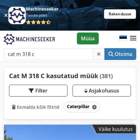
Machineseeker
Rakendusse
Tasuta poes
Müüa
Otsima
Cat M 318 C kasutatud müük
(381)
Filter
Asjakohasus
Caterpillar
Eemalda kõik filtrid
Väike kuulutus