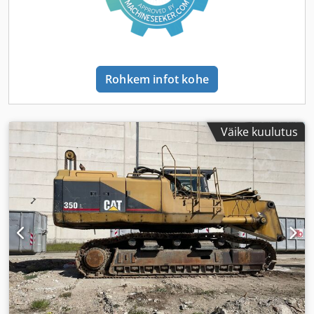
Rohkem infot kohe
Väike kuulutus