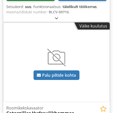
Seisukord:
uus
, Funktsionaalsus:
täielikult töökorras
,
masina/sõiduki number:
BLCV-00716
,
Väike kuulutus
Palu piltide kohta
Roomikekskavaator