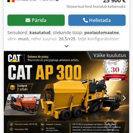
25 900 €
fikseeritud hind lisandub käibemaks
Pärida
Helistada
Seisukord:
kasutatud
, ülekande tüüp:
poolautomaatne
,
värv:
must
, rehvi suurus:
20,5/r25
, telje konfiguratsioon:
4x4
, esmane registreerimine:
12/2008
, Ehitusaasta:
2008
,
töötunnid:
9 424 h
, Varustus:
nelikvedu
,
Väike kuulutus