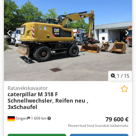
1
/
15
Ratasekskavaator
caterpillar
M 318 F
Schnellwechsler, Reifen neu ,
3xSchaufel
79 600 €
Singen
1 609 km
fikseeritud hind lisandub käibemaks