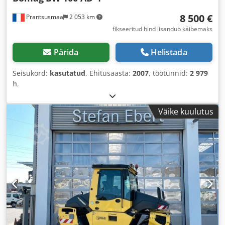
8 500 €
Prantsusmaa
2 053 km
fikseeritud hind lisandub käibemaks
Pärida
Helistada
Seisukord:
kasutatud
, Ehitusaasta:
2007
, töötunnid:
2 979
h
,
Väike kuulutus