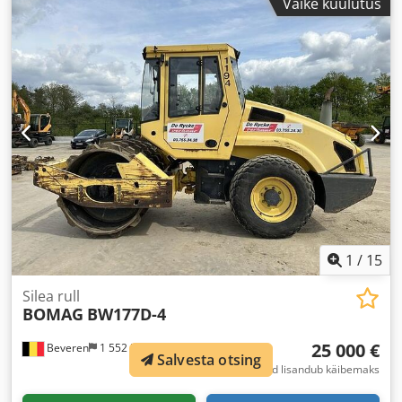
Väike kuulutus
1
/
15
Silea rull
BOMAG
BW177D-4
25 000 €
Beveren
1 552 km
Salvesta otsing
fikseeritud hind lisandub käibemaks