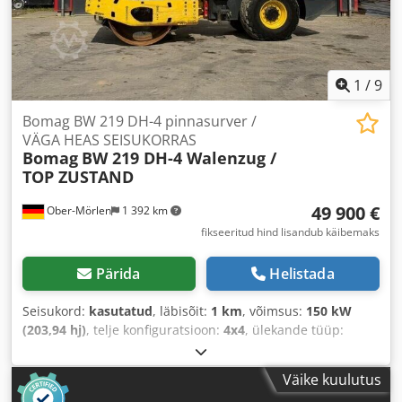
1
/
9
Bomag BW 219 DH-4 pinnasurver /
VÄGA HEAS SEISUKORRAS
Bomag
BW 219 DH-4 Walenzug /
TOP ZUSTAND
49 900 €
Ober-Mörlen
1 392 km
fikseeritud hind lisandub käibemaks
Pärida
Helistada
Seisukord:
kasutatud
, läbisõit:
1 km
, võimsus:
150 kW
(203,94 hj)
, telje konfiguratsioon:
4x4
, ülekande tüüp:
automaatne
, Ehitusaasta:
2013
,
Väike kuulutus