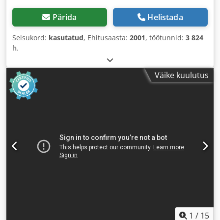
Pärida
Helistada
Seisukord:
kasutatud
, Ehitusaasta:
2001
, töötunnid:
3 824
h
,
Väike kuulutus
1
/
15