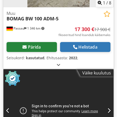
1
/
8
Muu
BOMAG
BW 100 ADM-5
17 300 €
Passau
1 346 km
17 900 €
fikseeritud hind lisandub käibemaks
Pärida
Helistada
Seisukord:
kasutatud
, Ehitusaasta:
2022
,
Väike kuulutus