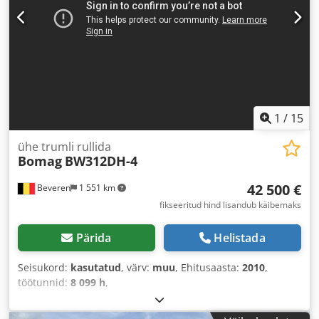
1
/
15
ühe trumli rullida
Bomag
BW312DH-4
42 500 €
Beveren
1 551 km
fikseeritud hind lisandub käibemaks
Pärida
Helistada
Seisukord:
kasutatud
, värv:
muu
, Ehitusaasta:
2010
,
töötunnid:
8 099 h
,