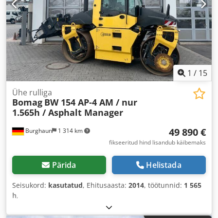
1
/
15
Ühe rulliga
Bomag
BW 154 AP-4 AM / nur
1.565h / Asphalt Manager
49 890 €
Burghaun
1 314 km
fikseeritud hind lisandub käibemaks
Pärida
Helistada
Seisukord:
kasutatud
, Ehitusaasta:
2014
, töötunnid:
1 565
h
,