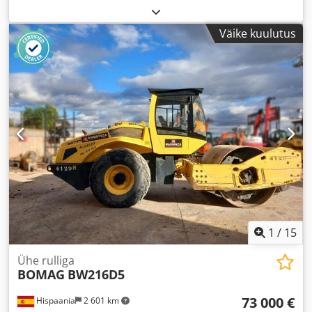
Väike kuulutus
1
/
15
Ühe rulliga
BOMAG
BW216D5
73 000 €
Hispaania
2 601 km