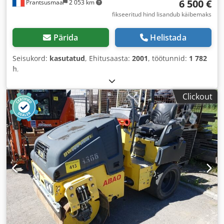
6 500 €
Prantsusmaa
2 053 km
fikseeritud hind lisandub käibemaks
Pärida
Helistada
Seisukord:
kasutatud
, Ehitusaasta:
2001
, töötunnid:
1 782
h
,
Clickout