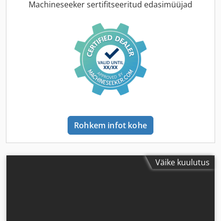
Machineseeker sertifitseeritud edasimüüjad
Rohkem infot kohe
Väike kuulutus