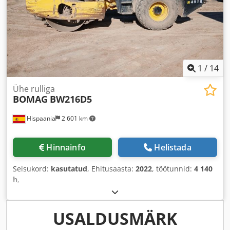
1
/
14
Ühe rulliga
BOMAG
BW216D5
Hispaania
2 601 km
Hinnainfo
Helistada
Seisukord:
kasutatud
, Ehitusaasta:
2022
, töötunnid:
4 140
h
,
USALDUSMÄRK