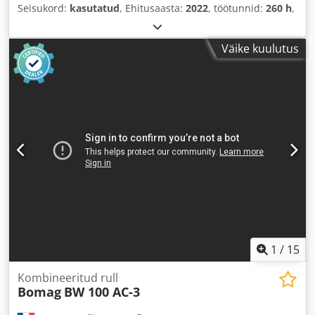
Seisukord:
kasutatud
, Ehitusaasta:
2022
, töötunnid:
260 h
,
Väike kuulutus
1
/
15
Kombineeritud rull
Bomag
BW 100 AC-3