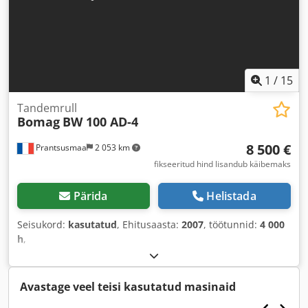
1
/
15
Tandemrull
Bomag
BW 100 AD-4
8 500 €
Prantsusmaa
2 053 km
fikseeritud hind lisandub käibemaks
Pärida
Helistada
Seisukord:
kasutatud
, Ehitusaasta:
2007
, töötunnid:
4 000
h
,
Avastage veel teisi kasutatud masinaid