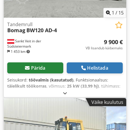
1
/
15
Tandemrull
Bomag
BW120 AD-4
9 900 €
Sankt Veit in der
Südsteiermark
VB lisandub käibemaks
1 453 km
Pärida
Helistada
Seisukord:
töövalmis (kasutatud)
, Funktsionaalsus:
täielikult töökorras
, võimsus:
25 kW (33,99 hj)
, tühimass:
2 800 kg
, Ehitusaasta:
2007
, töötunnid:
2 950 h
,
Väike kuulutus