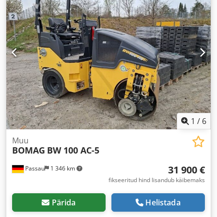
1
/
6
Muu
BOMAG
BW 100 AC-5
31 900 €
Passau
1 346 km
fikseeritud hind lisandub käibemaks
Pärida
Helistada