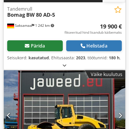
Tandemrull
Bomag
BW 80 AD-5
19 900 €
Saksamaa
1 242 km
fikseeritud hind lisandub käibemaks
Pärida
Helistada
Seisukord:
kasutatud
, Ehitusaasta:
2023
, töötunnid:
180 h
,
Väike kuulutus