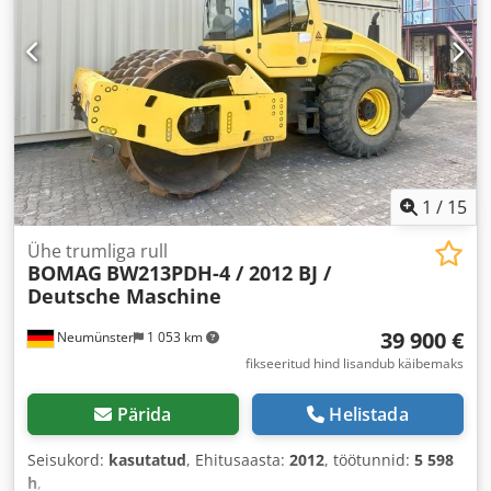
1
/
15
Ühe trumliga rull
BOMAG
BW213PDH-4 / 2012 BJ /
Deutsche Maschine
39 900 €
Neumünster
1 053 km
fikseeritud hind lisandub käibemaks
Pärida
Helistada
Seisukord:
kasutatud
, Ehitusaasta:
2012
, töötunnid:
5 598
h
,