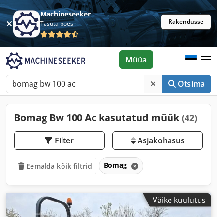
Machineseeker
Rakendusse
Tasuta poes
Müüa
Otsima
Bomag Bw 100 Ac kasutatud müük
(42)
Filter
Asjakohasus
Bomag
Eemalda kõik filtrid
Väike kuulutus