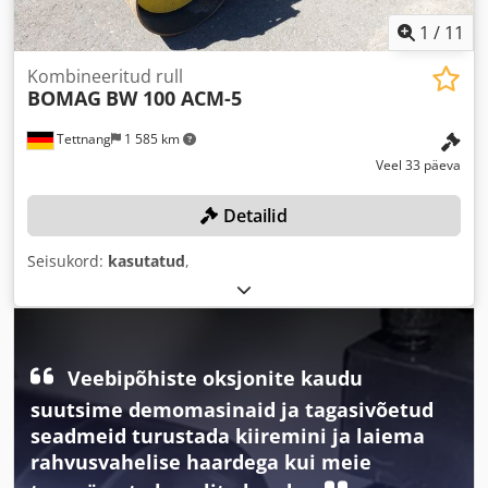
1
/
11
Kombineeritud rull
BOMAG
BW 100 ACM-5
Tettnang
1 585 km
Veel 33 päeva
Detailid
Seisukord:
kasutatud
,
Veebipõhiste oksjonite kaudu
suutsime demomasinaid ja tagasivõetud
seadmeid turustada kiiremini ja laiema
rahvusvahelise haardega kui meie