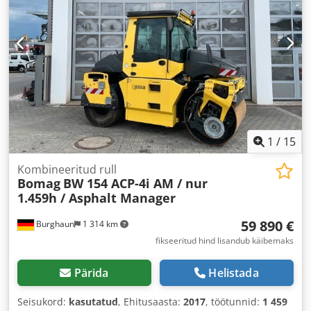
1
/
15
Kombineeritud rull
Bomag
BW 154 ACP-4i AM / nur
1.459h / Asphalt Manager
59 890 €
Burghaun
1 314 km
fikseeritud hind lisandub käibemaks
Pärida
Helistada
Seisukord:
kasutatud
, Ehitusaasta:
2017
, töötunnid:
1 459