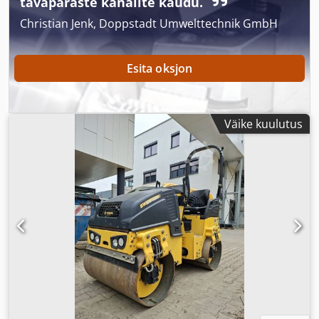
tavapäraste kanalite kaudu.
Christian Jenk, Doppstadt Umwelttechnik GmbH
Esita oksjon
Väike kuulutus