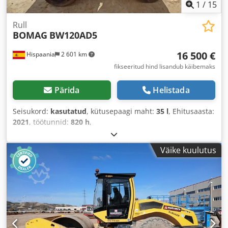
1
/
15
Rull
BOMAG
BW120AD5
16 500 €
Hispaania
2 601 km
fikseeritud hind lisandub käibemaks
Pärida
Helistada
Seisukord:
kasutatud
, kütusepaagi maht:
35 l
, Ehitusaasta:
2021
, töötunnid:
820 h
,
Väike kuulutus