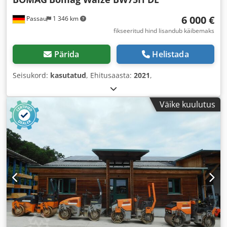
6 000 €
Passau
1 346 km
fikseeritud hind lisandub käibemaks
Pärida
Helistada
Seisukord:
kasutatud
, Ehitusaasta:
2021
,
Väike kuulutus