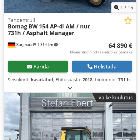
1
/
15
Tandemrull
Bomag
BW 154 AP-4i AM / nur
731h / Asphalt Manager
64 890 €
Burghaun
1 314 km
fikseeritud hind lisandub käibemaks
Pärida
Helistada
Seisukord:
kasutatud
, Ehitusaasta:
2018
, töötunnid:
731 h
,
Väike kuulutus