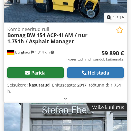
1
/
15
Kombineeritud rull
Bomag
BW 154 ACP-4i AM / nur
1.751h / Asphalt Manager
59 890 €
Burghaun
1 314 km
fikseeritud hind lisandub käibemaks
Pärida
Helistada
Seisukord:
kasutatud
, Ehitusaasta:
2017
, töötunnid:
1 751
h
,
Väike kuulutus