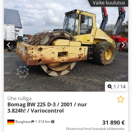
Väike kuulutus
1
/
14
Ühe rulliga
Bomag
BW 225 D-3 / 2001 / nur
3.824h! / Variocontrol
31 890 €
Burghaun
1 314 km
fikseeritud hind lisandub käibemaks