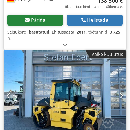
138 500 €
fikseeritud hind lisandub käibemaks
Pärida
Helistada
Seisukord:
kasutatud
, Ehitusaasta:
2011
, töötunnid:
3 725
h
,
Väike kuulutus