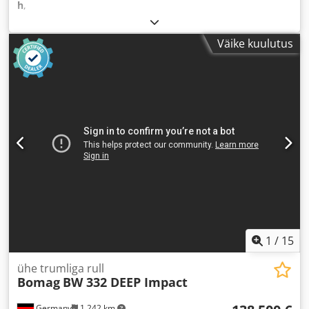
h
,
Väike kuulutus
1
/
15
ühe trumliga rull
Bomag
BW 332 DEEP Impact
Germany
1 242 km