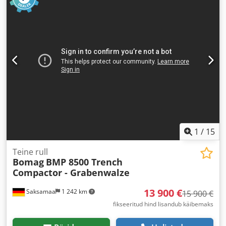
1
/
15
Teine rull
Bomag
BMP 8500 Trench
Compactor - Grabenwalze
13 900 €
Saksamaa
1 242 km
15 900 €
fikseeritud hind lisandub käibemaks