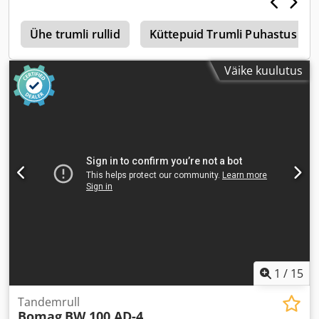
4
Ühe trumli rullid
Küttepuid Trumli Puhastus
Väike kuulutus
1
/
15
Tandemrull
Bomag
BW 100 AD-4