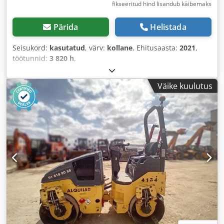
fikseeritud hind lisandub käibemaks
Pärida
Helistada
Seisukord:
kasutatud
, värv:
kollane
, Ehitusaasta:
2021
,
töötunnid:
3 820 h
,
Väike kuulutus