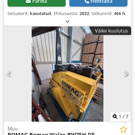
Pärida
Helistada
Seisukord:
kasutatud
, Ehitusaasta:
2022
, töötunnid:
466 h
,
Väike kuulutus
1
/
7
Muu
BOMAG
Bomag Walze BW75H DE