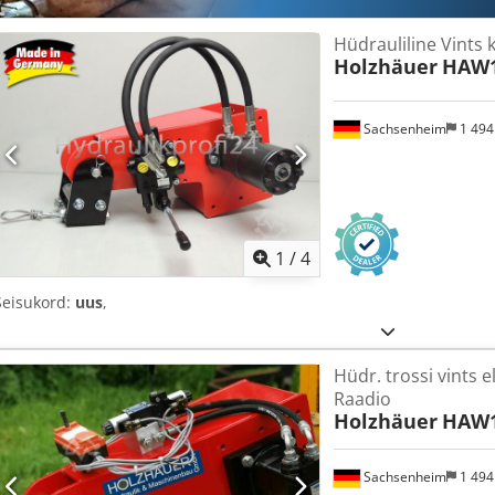
Hüdrauliline Vints kä
Holzhäuer
HAW1
Sachsenheim
1 49
1
/
4
Seisukord:
uus
,
Hüdr. trossi vints el.
Raadio
Holzhäuer
HAW1
Sachsenheim
1 49