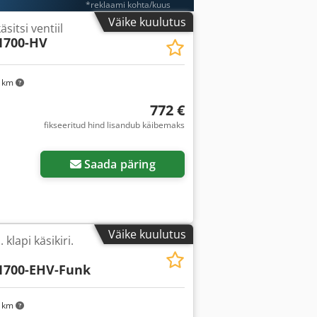
*reklaami kohta/kuus
Väike kuulutus
sitsi ventiil
700-HV
4 km
772 €
fikseeritud hind lisandub käibemaks
Saada päring
Väike kuulutus
 klapi käsikiri.
700-EHV-Funk
4 km