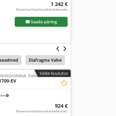
1 242 €
fikseeritud hind lisandub käibemaks
sapilte
Saada päring
sseadmed
Diafragma Valve
Käega Kangi Valve
Väike kuulutus
 mootorsõiduk. Valve
700-EV
4 km
924 €
fikseeritud hind lisandub käibemaks