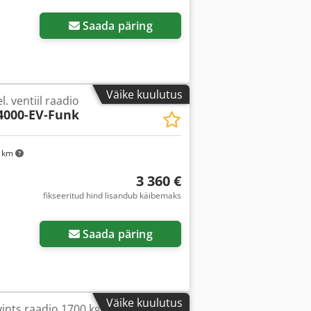
Saada päring
Väike kuulutus
l. ventiil raadio
000-EV-Funk
4 km
3 360 €
fikseeritud hind lisandub käibemaks
sapilte
Saada päring
Väike kuulutus
vints raadio 1700 kg