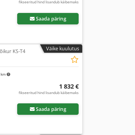
fikseeritud hind lisandub käibemaks
sapilte
Saada päring
Väike kuulutus
õikur KS-T4
4 km
1 832 €
fikseeritud hind lisandub käibemaks
Saada päring