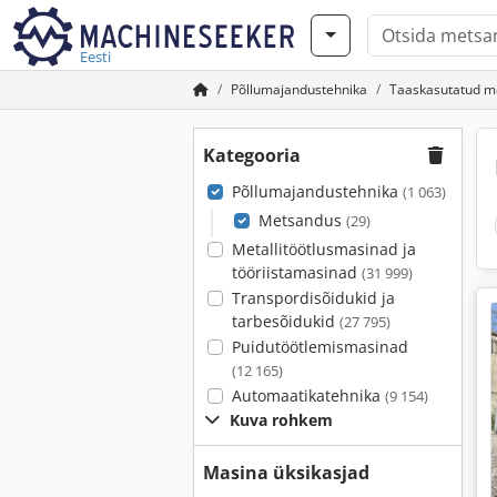
Eesti
Põllumajandustehnika
Taaskasutatud m
Kategooria
Põllumajandustehnika
(1 063)
Metsandus
(29)
Metallitöötlusmasinad ja
tööriistamasinad
(31 999)
Transpordisõidukid ja
tarbesõidukid
(27 795)
Puidutöötlemismasinad
(12 165)
Automaatikatehnika
(9 154)
Kuva rohkem
Masina üksikasjad