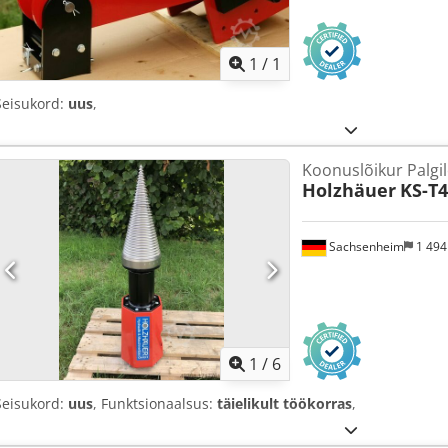
Küsi li
1
/
1
Seisukord:
uus
,
Koonuslõikur Palgil
Holzhäuer
KS-T4
Sachsenheim
1 49
1
/
6
Seisukord:
uus
, Funktsionaalsus:
täielikult töökorras
,