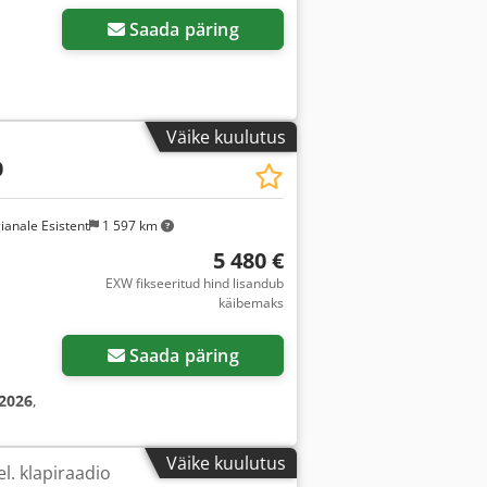
Saada päring
Väike kuulutus
0
ianale Esistent
1 597 km
5 480 €
EXW fikseeritud hind lisandub
käibemaks
Saada päring
2026
,
Väike kuulutus
l. klapiraadio