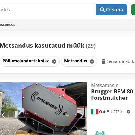
Otsima
etsandus
Metsandus kasutatud müük
(29)
Põllumajandustehnika
Metsandus
Eemalda kõik f
Metsamasin
Brugger
BFM 80 
Forstmulcher
Gais
1 572 km