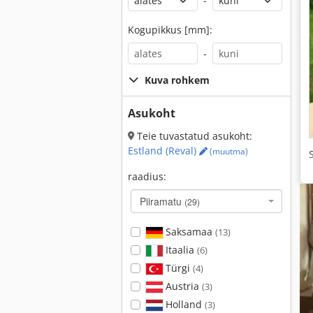
-
Kogupikkus [mm]:
-
Kuva rohkem
Asukoht
Teie tuvastatud asukoht:
Estland (Reval)
(muutma)
raadius:
Piiramatu
(29)
Saksamaa
(13)
Itaalia
(6)
Türgi
(4)
Austria
(3)
Holland
(3)