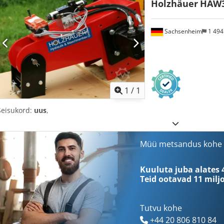
Holzhäuer
HAW3
Sachsenheim
1 49
Küsi li
1
/
1
Seisukord:
uus
,
Müü metsandus kohe
Kuuluta juba alates 
Teid ootavad
11 milj
Tutvu kohe
+44 20 806 810 84