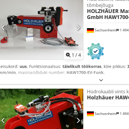
tõmbejõuga
HOLZHÄUER Ma
GmbH
HAW1700-
Sachsenheim
1 49
1
/
4
Seisukord:
uus
, Funktsionaalsus:
täielikult töökorras
, köie pikkus:
mm/min
, masina/sõiduki number:
HAW1700-EV-Funk
,
Hüdrokaabli vints ko
Holzhäuer
HAW4
Sachsenheim
1 49