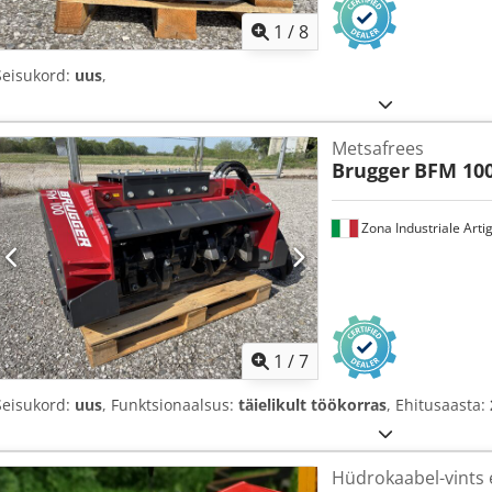
1
/
8
Seisukord:
uus
,
Metsafrees
Brugger
BFM 10
Zona Industriale Artig
1
/
7
Seisukord:
uus
, Funktsionaalsus:
täielikult töökorras
, Ehitusaasta:
Hüdrokaabel-vints e