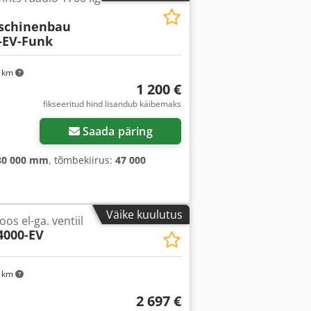
schinenbau
EV-Funk
4 km
1 200 €
fikseeritud hind lisandub käibemaks
Saada päring
30 000 mm
, tõmbekiirus:
47 000
Väike kuulutus
os el-ga. ventiil
000-EV
4 km
2 697 €