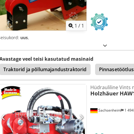
Küsi li
1
/
1
Seisukord:
uus
,
Avastage veel teisi kasutatud masinaid
Traktorid ja põllumajandustraktorid
Pinnasetöötlu
Hüdrauliline Vints
Holzhäuer
HAW1
Sachsenheim
1 49