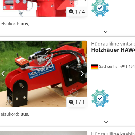
1
/
4
Seisukord:
uus
,
Hüdrauliline vintsi e
Holzhäuer
HAW4
Sachsenheim
1 49
Küsi li
1
/
1
Seisukord:
uus
,
Hüdrauliline kaabli