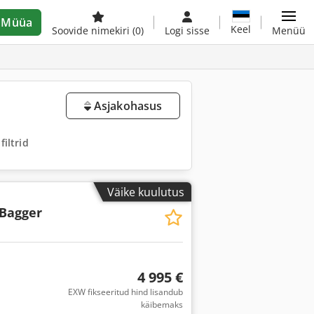
Müüa
Keel
Soovide nimekiri
(0)
Logi sisse
Menüü
Asjakohasus
iltrid
Väike kuulutus
Bagger
4 995 €
EXW fikseeritud hind lisandub
käibemaks