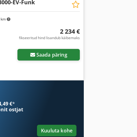
000-EV-Funk
4 km
2 234 €
fikseeritud hind lisandub käibemaks
sapilte
Saada päring
4,49 €
*
onit ostjat
Kuuluta kohe