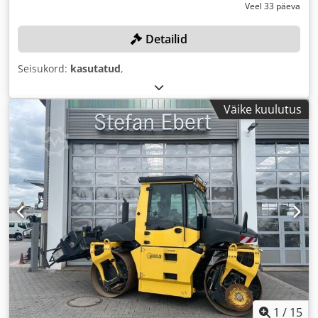
Veel 33 päeva
Detailid
Seisukord:
kasutatud
,
Väike kuulutus
1
/
15