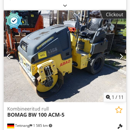
Clickout
1
/
11
Kombineeritud rull
BOMAG
BW 100 ACM-5
Tettnang
1 585 km