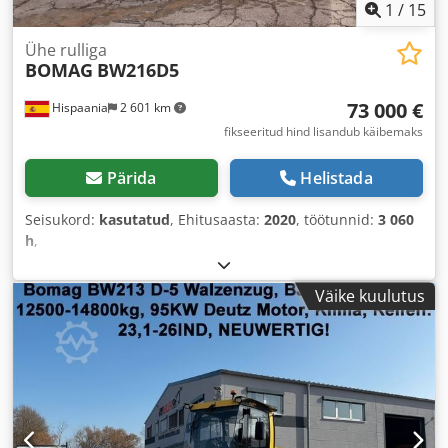
1
/
15
Ühe rulliga
BOMAG
BW216D5
73 000 €
Hispaania
2 601 km
fikseeritud hind lisandub käibemaks
Pärida
Helistada
Seisukord:
kasutatud
, Ehitusaasta:
2020
, töötunnid:
3 060
h
,
Väike kuulutus