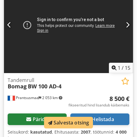
1
/
15
Tandemrull
Bomag
BW 100 AD-4
8 500 €
Prantsusmaa
2 053 km
fikseeritud hind lisandub käibemaks
Pärida
Helistada
Salvesta otsing
Seisukord:
kasutatud
, Ehitusaasta:
2007
, töötunnid:
4 000