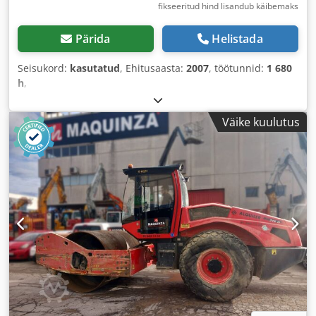
fikseeritud hind lisandub käibemaks
Pärida
Helistada
Seisukord:
kasutatud
, Ehitusaasta:
2007
, töötunnid:
1 680
h
,
Väike kuulutus