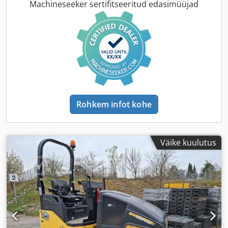
Machineseeker sertifitseeritud edasimüüjad
Rohkem infot kohe
Väike kuulutus