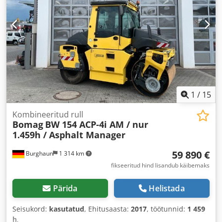
1
/
15
Kombineeritud rull
Bomag
BW 154 ACP-4i AM / nur
1.459h / Asphalt Manager
59 890 €
Burghaun
1 314 km
fikseeritud hind lisandub käibemaks
Pärida
Helistada
Seisukord:
kasutatud
, Ehitusaasta:
2017
, töötunnid:
1 459
h
,