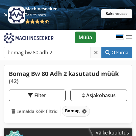
Machineseeker
Rakendusse
Tasuta poes
Müüa
Otsima
Bomag Bw 80 Adh 2 kasutatud müük
(42)
Filter
Asjakohasus
Bomag
Eemalda kõik filtrid
Väike kuulutus