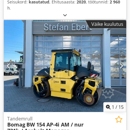
Seisukord:
kasutatud
, Ehitusaasta:
2020
, töötunnid:
2 960
h
,
Väike kuulutus
1
/
15
Tandemrull
Bomag
BW 154 AP-4i AM / nur