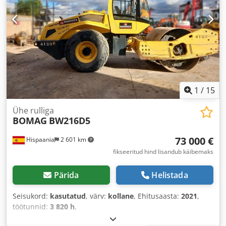
1
/
15
Ühe rulliga
BOMAG
BW216D5
73 000 €
Hispaania
2 601 km
fikseeritud hind lisandub käibemaks
Pärida
Helistada
Seisukord:
kasutatud
, värv:
kollane
, Ehitusaasta:
2021
,
töötunnid:
3 820 h
,