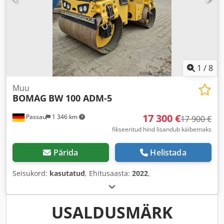
1
/
8
Muu
BOMAG
BW 100 ADM-5
17 300 €
Passau
1 346 km
17 900 €
fikseeritud hind lisandub käibemaks
Pärida
Helistada
Seisukord:
kasutatud
, Ehitusaasta:
2022
,
USALDUSMÄRK