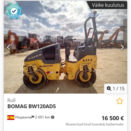
Väike kuulutus
1
/
15
Rull
BOMAG
BW120AD5
16 500 €
Hispaania
2 601 km
fikseeritud hind lisandub käibemaks