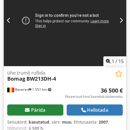
1
/
15
ühe trumli rullida
Bomag
BW213DH-4
36 500 €
Beveren
1 551 km
fikseeritud hind lisandub käibemaks
Pärida
Helistada
Seisukord:
kasutatud
, värv:
muu
, Ehitusaasta:
2007
,
töötunnid:
6 500 h
,