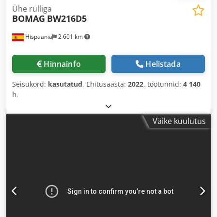
Ühe rulliga
BOMAG
BW216D5
Hispaania
2 601 km
Hinnainfo
Helistada
Seisukord:
kasutatud
, Ehitusaasta:
2022
, töötunnid:
4 140
h
,
Väike kuulutus