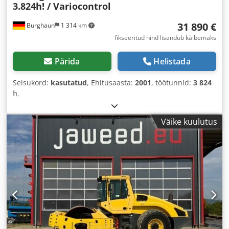
3.824h! / Variocontrol
31 890 €
Burghaun
1 314 km
fikseeritud hind lisandub käibemaks
Pärida
Helistada
Seisukord:
kasutatud
, Ehitusaasta:
2001
, töötunnid:
3 824
h
,
Väike kuulutus