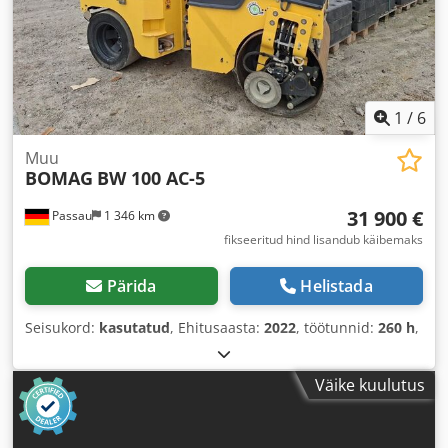
1
/
6
Muu
BOMAG
BW 100 AC-5
31 900 €
Passau
1 346 km
fikseeritud hind lisandub käibemaks
Pärida
Helistada
Seisukord:
kasutatud
, Ehitusaasta:
2022
, töötunnid:
260 h
,
Väike kuulutus