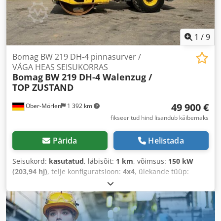
1
/
9
Bomag BW 219 DH-4 pinnasurver /
VÄGA HEAS SEISUKORRAS
Bomag
BW 219 DH-4 Walenzug /
TOP ZUSTAND
49 900 €
Ober-Mörlen
1 392 km
fikseeritud hind lisandub käibemaks
Pärida
Helistada
Seisukord:
kasutatud
, läbisõit:
1 km
, võimsus:
150 kW
(203,94 hj)
, telje konfiguratsioon:
4x4
, ülekande tüüp:
automaatne
, Ehitusaasta:
2013
,