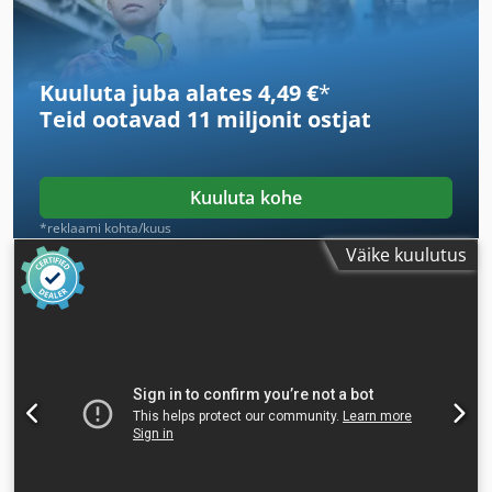
Kuuluta juba alates 4,49 €
*
Teid ootavad
11 miljonit ostjat
Kuuluta kohe
*reklaami kohta/kuus
Väike kuulutus