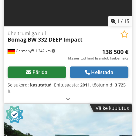
1
/
15
ühe trumliga rull
Bomag
BW 332 DEEP Impact
138 500 €
Germany
1 242 km
fikseeritud hind lisandub käibemaks
Pärida
Helistada
Seisukord:
kasutatud
, Ehitusaasta:
2011
, töötunnid:
3 725
h
,
Väike kuulutus