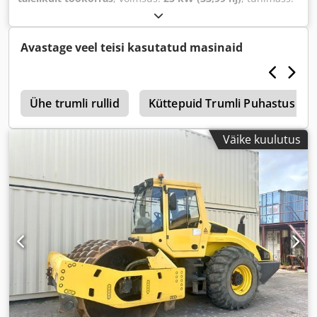
2 800 kg
, Ehitusaasta:
2007
, töötunnid:
2 950 h
,
Avastage veel teisi kasutatud masinaid
4
Ühe trumli rullid
Küttepuid Trumli Puhastus
Väike kuulutus