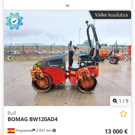
Väike kuulutus
1
/
9
Rull
BOMAG
BW120AD4
13 000 €
Hispaania
2 601 km