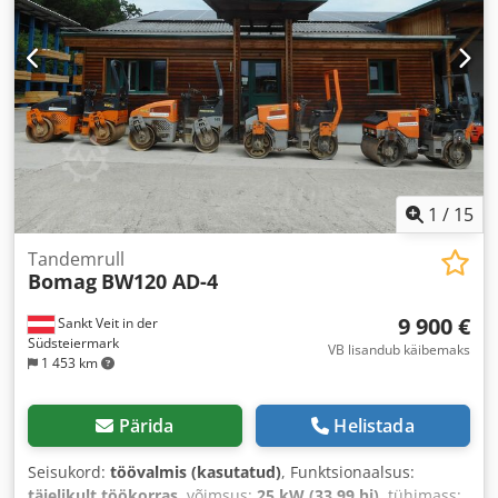
1
/
15
Tandemrull
Bomag
BW120 AD-4
9 900 €
Sankt Veit in der
Südsteiermark
VB lisandub käibemaks
1 453 km
Pärida
Helistada
Seisukord:
töövalmis (kasutatud)
, Funktsionaalsus:
täielikult töökorras
, võimsus:
25 kW (33,99 hj)
, tühimass: