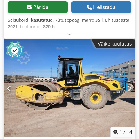
Pärida
Helistada
Seisukord:
kasutatud
, kütusepaagi maht:
35 l
, Ehitusaasta:
2021
, töötunnid:
820 h
,
Väike kuulutus
1
/
14