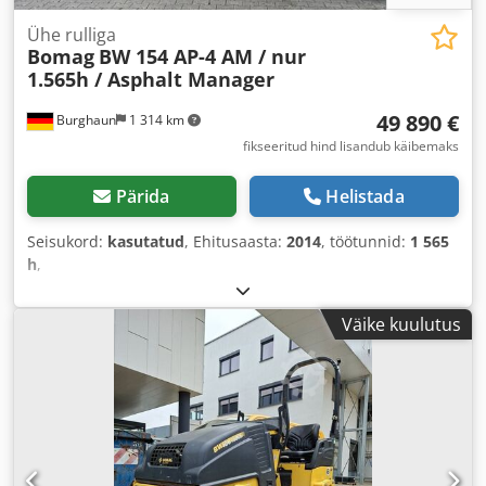
Ühe rulliga
Bomag
BW 154 AP-4 AM / nur
1.565h / Asphalt Manager
49 890 €
Burghaun
1 314 km
fikseeritud hind lisandub käibemaks
Pärida
Helistada
Seisukord:
kasutatud
, Ehitusaasta:
2014
, töötunnid:
1 565
h
,
Väike kuulutus