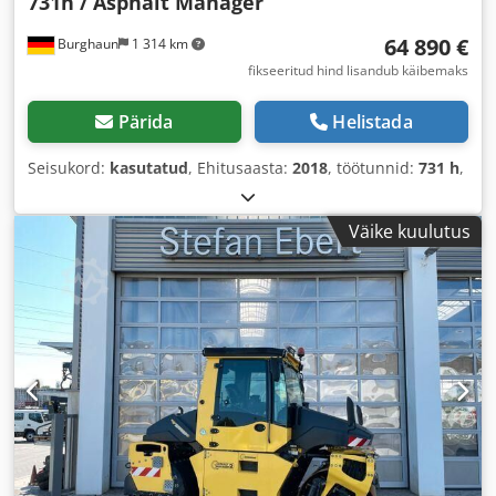
731h / Asphalt Manager
64 890 €
Burghaun
1 314 km
fikseeritud hind lisandub käibemaks
Pärida
Helistada
Seisukord:
kasutatud
, Ehitusaasta:
2018
, töötunnid:
731 h
,
Väike kuulutus