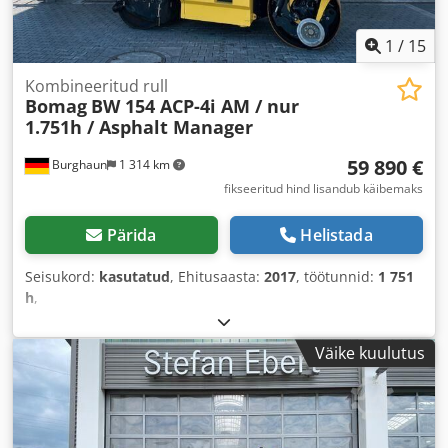
1
/
15
Kombineeritud rull
Bomag
BW 154 ACP-4i AM / nur
1.751h / Asphalt Manager
59 890 €
Burghaun
1 314 km
fikseeritud hind lisandub käibemaks
Pärida
Helistada
Seisukord:
kasutatud
, Ehitusaasta:
2017
, töötunnid:
1 751
h
,
Väike kuulutus