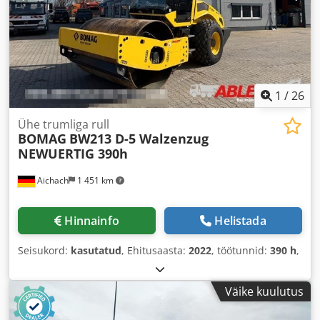
1
/
26
Ühe trumliga rull
BOMAG
BW213 D-5 Walzenzug
NEWUERTIG 390h
Aichach
1 451 km
Hinnainfo
Helistada
Seisukord:
kasutatud
, Ehitusaasta:
2022
, töötunnid:
390 h
,
Väike kuulutus