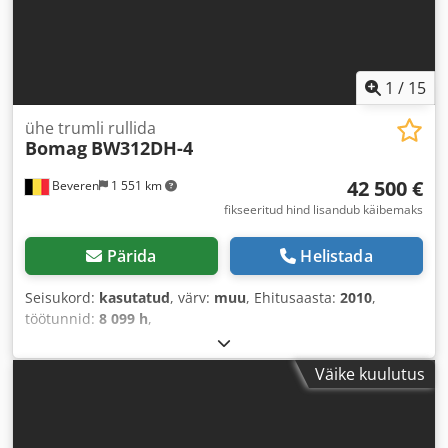
1
/
15
ühe trumli rullida
Bomag
BW312DH-4
42 500 €
Beveren
1 551 km
fikseeritud hind lisandub käibemaks
Pärida
Helistada
Seisukord:
kasutatud
, värv:
muu
, Ehitusaasta:
2010
,
töötunnid:
8 099 h
,
Väike kuulutus