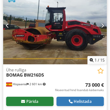
1
/
15
Ühe rulliga
BOMAG
BW216D5
73 000 €
Hispaania
2 601 km
fikseeritud hind lisandub käibemaks
Pärida
Helistada