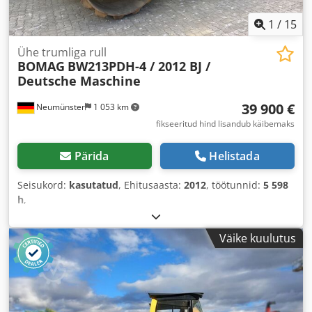
1
/
15
Ühe trumliga rull
BOMAG
BW213PDH-4 / 2012 BJ /
Deutsche Maschine
39 900 €
Neumünster
1 053 km
fikseeritud hind lisandub käibemaks
Pärida
Helistada
Seisukord:
kasutatud
, Ehitusaasta:
2012
, töötunnid:
5 598
h
,
Väike kuulutus