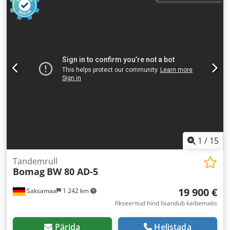
1
/
15
Tandemrull
Bomag
BW 80 AD-5
19 900 €
Saksamaa
1 242 km
fikseeritud hind lisandub käibemaks
Pärida
Helistada