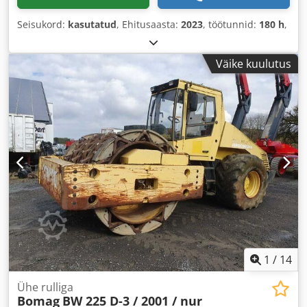
Seisukord:
kasutatud
, Ehitusaasta:
2023
, töötunnid:
180 h
,
Väike kuulutus
1
/
14
Ühe rulliga
Bomag
BW 225 D-3 / 2001 / nur