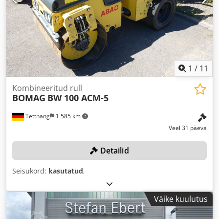
1
/
11
Kombineeritud rull
BOMAG
BW 100 ACM-5
Tettnang
1 585 km
Veel 31 päeva
Detailid
Seisukord:
kasutatud
,
Väike kuulutus