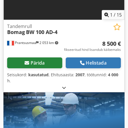
1
/
15
Tandemrull
Bomag
BW 100 AD-4
8 500 €
Prantsusmaa
2 053 km
fikseeritud hind lisandub käibemaks
Pärida
Helistada
Seisukord:
kasutatud
, Ehitusaasta:
2007
, töötunnid:
4 000
h
,