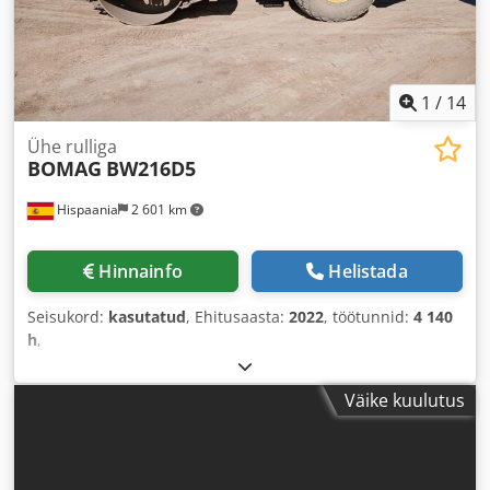
1
/
14
Ühe rulliga
BOMAG
BW216D5
Hispaania
2 601 km
Hinnainfo
Helistada
Seisukord:
kasutatud
, Ehitusaasta:
2022
, töötunnid:
4 140
h
,
Väike kuulutus