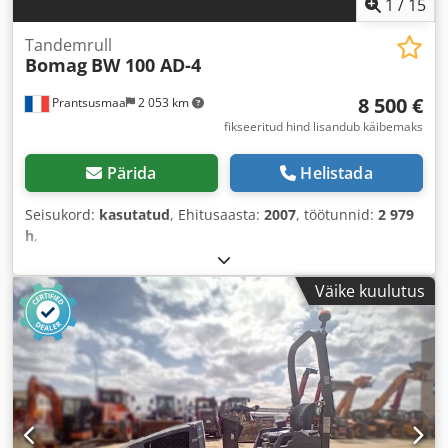
1
/
15
Tandemrull
Bomag
BW 100 AD-4
8 500 €
Prantsusmaa
2 053 km
fikseeritud hind lisandub käibemaks
Pärida
Helistada
Seisukord:
kasutatud
, Ehitusaasta:
2007
, töötunnid:
2 979
h
,
Väike kuulutus