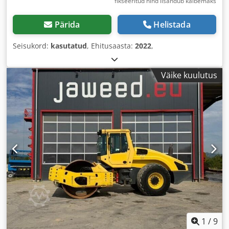
fikseeritud hind lisandub käibemaks
Pärida
Helistada
Seisukord:
kasutatud
, Ehitusaasta:
2022
,
Väike kuulutus
1
/
9