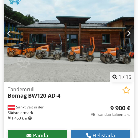
1
/
15
Tandemrull
Bomag
BW120 AD-4
9 900 €
Sankt Veit in der
Südsteiermark
VB lisandub käibemaks
1 453 km
Pärida
Helistada