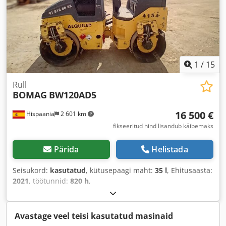
1
/
15
Rull
BOMAG
BW120AD5
16 500 €
Hispaania
2 601 km
fikseeritud hind lisandub käibemaks
Pärida
Helistada
Seisukord:
kasutatud
, kütusepaagi maht:
35 l
, Ehitusaasta:
2021
, töötunnid:
820 h
,
Avastage veel teisi kasutatud masinaid