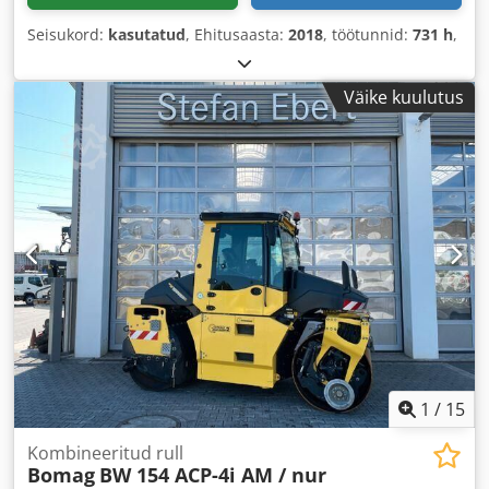
Seisukord:
kasutatud
, Ehitusaasta:
2018
, töötunnid:
731 h
,
Väike kuulutus
1
/
15
Kombineeritud rull
Bomag
BW 154 ACP-4i AM / nur