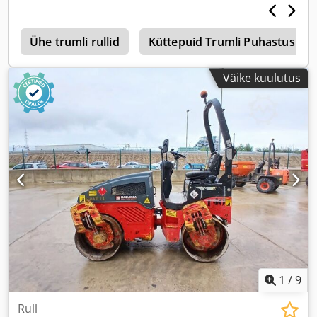
4
Ühe trumli rullid
Küttepuid Trumli Puhastus
Väike kuulutus
1
/
9
Rull