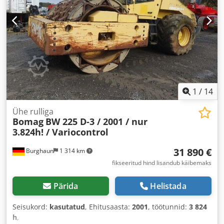
1
/
14
Ühe rulliga
Bomag
BW 225 D-3 / 2001 / nur
3.824h! / Variocontrol
31 890 €
Burghaun
1 314 km
fikseeritud hind lisandub käibemaks
Pärida
Helistada
Seisukord:
kasutatud
, Ehitusaasta:
2001
, töötunnid:
3 824
h
,