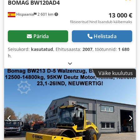
BOMAG
BW120AD4
13 000 €
Hispaania
2 601 km
fikseeritud hind lisandub käibemaks
Pärida
Helistada
Seisukord:
kasutatud
, Ehitusaasta:
2007
, töötunnid:
1 680
h
,
Väike kuulutus