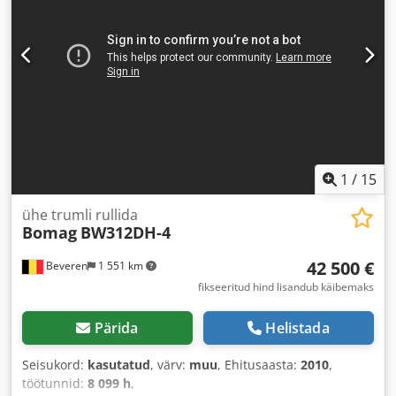
1
/
15
ühe trumli rullida
Bomag
BW312DH-4
42 500 €
Beveren
1 551 km
fikseeritud hind lisandub käibemaks
Pärida
Helistada
Seisukord:
kasutatud
, värv:
muu
, Ehitusaasta:
2010
,
töötunnid:
8 099 h
,