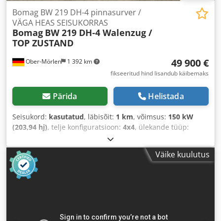
Bomag BW 219 DH-4 pinnasurver /
VÄGA HEAS SEISUKORRAS
Bomag
BW 219 DH-4 Walenzug /
TOP ZUSTAND
49 900 €
Ober-Mörlen
1 392 km
fikseeritud hind lisandub käibemaks
Pärida
Helistada
Seisukord:
kasutatud
, läbisõit:
1 km
, võimsus:
150 kW
(203,94 hj)
, telje konfiguratsioon:
4x4
, ülekande tüüp:
automaatne
, Ehitusaasta:
2013
,
Väike kuulutus