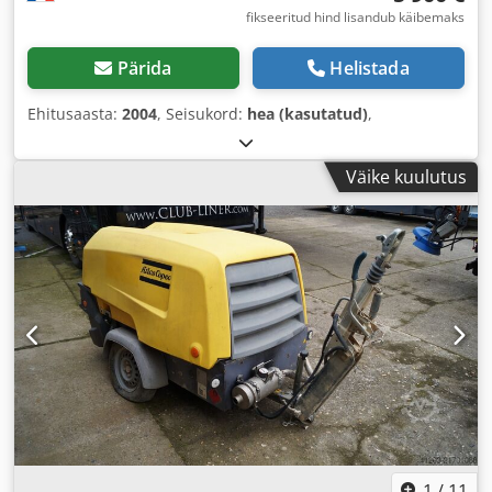
fikseeritud hind lisandub käibemaks
Pärida
Helistada
Ehitusaasta:
2004
, Seisukord:
hea (kasutatud)
,
Väike kuulutus
1
/
11