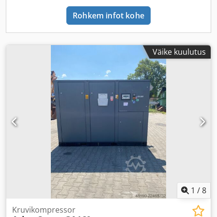
Rohkem infot kohe
Väike kuulutus
1
/
8
Kruvikompressor