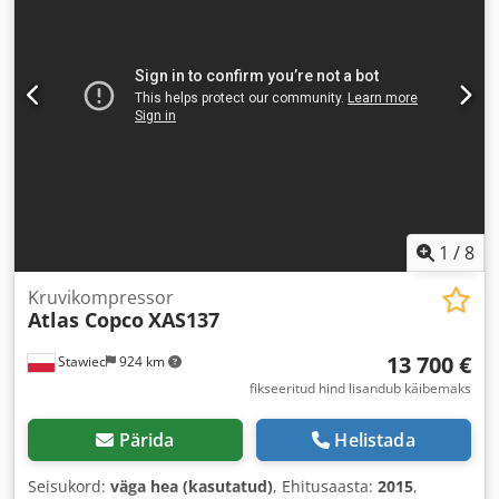
1
/
8
Kruvikompressor
Atlas Copco
XAS137
13 700 €
Stawiec
924 km
fikseeritud hind lisandub käibemaks
Pärida
Helistada
Seisukord:
väga hea (kasutatud)
, Ehitusaasta:
2015
,