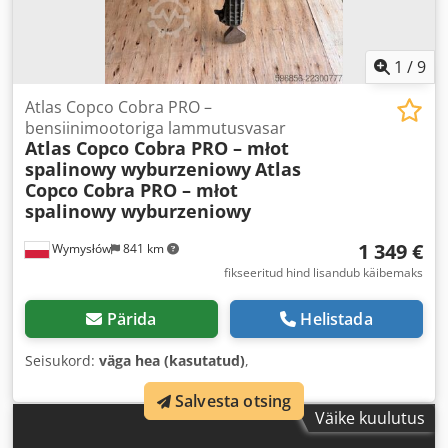
1
/
9
Atlas Copco Cobra PRO –
bensiinimootoriga lammutusvasar
Atlas Copco Cobra PRO – młot
spalinowy wyburzeniowy
Atlas
Copco Cobra PRO – młot
spalinowy wyburzeniowy
1 349 €
Wymysłów
841 km
fikseeritud hind lisandub käibemaks
Pärida
Helistada
Seisukord:
väga hea (kasutatud)
,
Salvesta otsing
Väike kuulutus