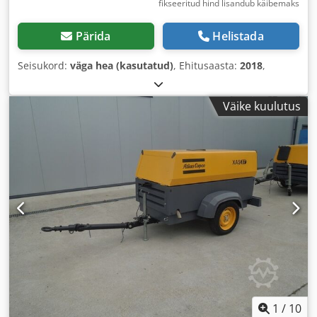
fikseeritud hind lisandub käibemaks
Pärida
Helistada
Seisukord:
väga hea (kasutatud)
, Ehitusaasta:
2018
,
Väike kuulutus
1
/
10