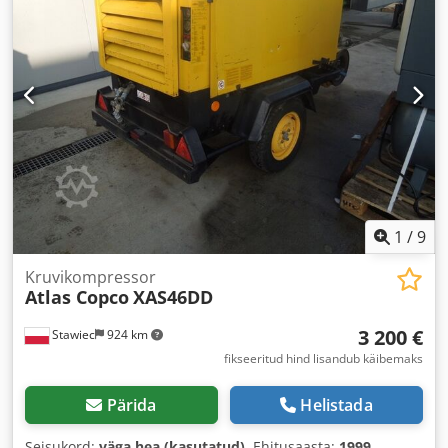
1
/
9
Kruvikompressor
Atlas Copco
XAS46DD
3 200 €
Stawiec
924 km
fikseeritud hind lisandub käibemaks
Pärida
Helistada
Seisukord:
väga hea (kasutatud)
, Ehitusaasta:
1999
,