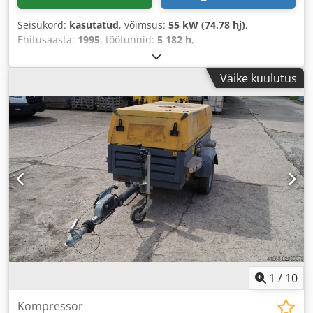
Seisukord:
kasutatud
, võimsus:
55 kW (74,78 hj)
,
Ehitusaasta:
1995
, töötunnid:
5 182 h
,
Väike kuulutus
1
/
10
Kompressor