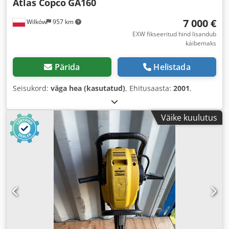
Atlas Copco
GA160
7 000 €
Wilków
957 km
EXW fikseeritud hind lisandub
käibemaks
Pärida
Helistada
Seisukord:
väga hea (kasutatud)
, Ehitusaasta:
2001
,
Väike kuulutus