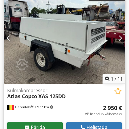
1
/
11
Külmakompressor
Atlas Copco
XAS 125DD
2 950 €
Herentals
1 527 km
VB lisandub käibemaks
Pärida
Helistada