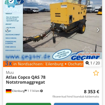
1
/
20
Muu
Atlas Copco
QAS 78
Notstromaggregat
8 353 €
Eilenburg
1 114 km
fikseeritud hind lisandub käibemaks