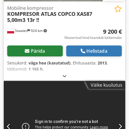
Mobiilne kompressor
KOMPRESOR ATLAS COPCO
XAS87
5,00m3 13r !!
9 200 €
Stawiec
924 km
fikseeritud hind lisandub käibemaks
Pärida
Helistada
Seisukord:
väga hea (kasutatud)
, Ehitusaasta:
2013
,
töötunnid:
1 165 h
,
Väike kuulutus