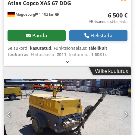
Atlas Copco
XAS 67 DDG
6 500 €
Magdeburg
1 103 km
VB lisandub käibemaks
Pärida
Helistada
Seisukord:
kasutatud
, Funktsionaalsus:
täielikult
töökorras
, Ehitusaasta:
2011
, töötunnid:
1 608 h
,
Väike kuulutus