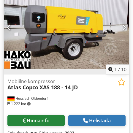
1
/
10
Mobiilne kompressor
Atlas Copco
XAS 188 - 14 JD
Hessisch Oldendorf
1 222 km
Hinnainfo
Helistada
Seisukord:
uus
, Ehitusaasta:
2022
,