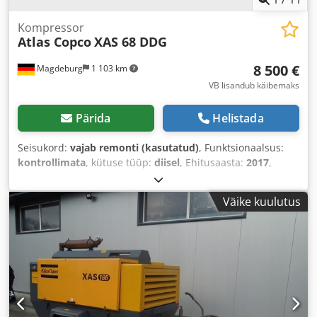
Kompressor
Atlas Copco
XAS 68 DDG
8 500 €
Magdeburg
1 103 km
VB lisandub käibemaks
Pärida
Helistada
Seisukord:
vajab remonti (kasutatud)
, Funktsionaalsus:
kontrollimata
, kütuse tüüp:
diisel
, Ehitusaasta:
2017
,
töötunnid:
1 154 h
,
Väike kuulutus