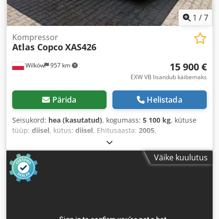
1
/
7
Kompressor
Atlas Copco
XAS426
15 900 €
Wilków
957 km
EXW VB lisandub käibemaks
Pärida
Helistada
Seisukord:
hea (kasutatud)
, kogumass:
5 100 kg
, kütuse
tüüp:
diisel
, kütus:
diisel
, Ehitusaasta:
2005
,
Väike kuulutus