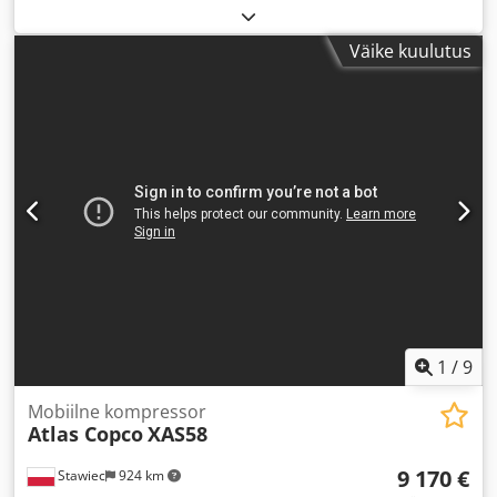
Väike kuulutus
1
/
9
Mobiilne kompressor
Atlas Copco
XAS58
9 170 €
Stawiec
924 km