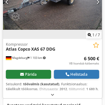
1
/
7
Kompressor
Atlas Copco
XAS 67 DDG
6 500 €
Magdeburg
1 103 km
VB lisandub käibemaks
Pärida
Helistada
Seisukord:
töövalmis (kasutatud)
, Funktsionaalsus:
täielikult töökorras
, Ehitusaasta:
2012
, töötunnid:
1 680 h
,