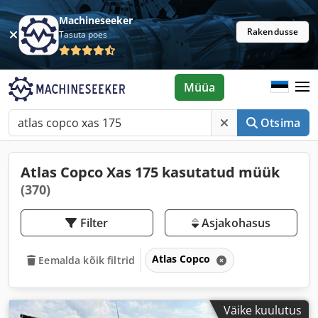
Machineseeker
Rakendusse
Tasuta poes
Müüa
Otsima
Atlas Copco Xas 175 kasutatud müük
(370)
Filter
Asjakohasus
Atlas Copco
Eemalda kõik filtrid
Väike kuulutus