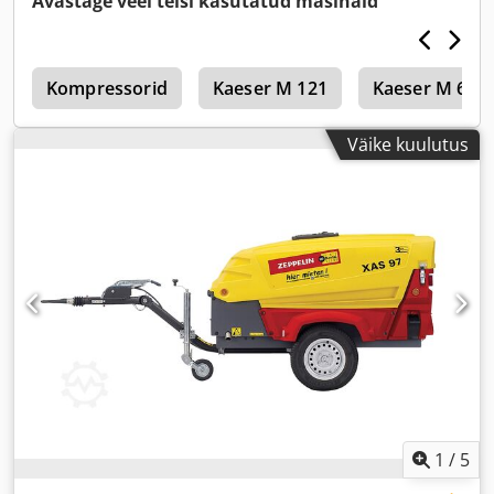
Avastage veel teisi kasutatud masinaid
c
Kompressorid
Kaeser M 121
Kaeser M 64
Väike kuulutus
1
/
5