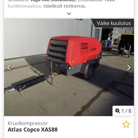
Funktsionaalsus:
täielikult töökorras
,
Väike kuulutus
1
/
8
Kruvikompressor
Atlas Copco
XAS88