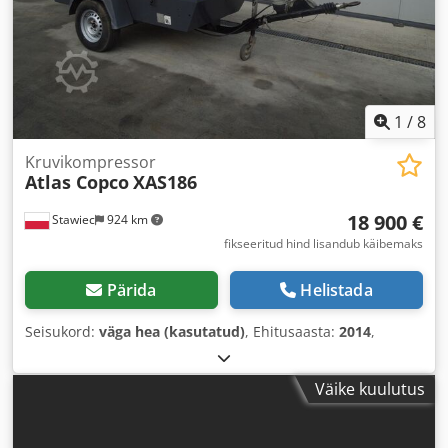
1
/
8
Kruvikompressor
Atlas Copco
XAS186
18 900 €
Stawiec
924 km
fikseeritud hind lisandub käibemaks
Pärida
Helistada
Seisukord:
väga hea (kasutatud)
, Ehitusaasta:
2014
,
Väike kuulutus