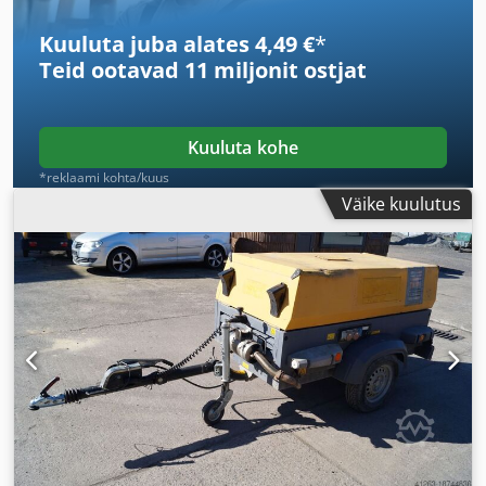
Kuuluta juba alates 4,49 €
*
Teid ootavad
11 miljonit ostjat
Kuuluta kohe
*reklaami kohta/kuus
Väike kuulutus