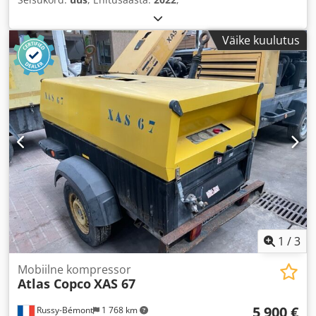
Väike kuulutus
1
/
3
Mobiilne kompressor
Atlas Copco
XAS 67
5 900 €
Russy-Bémont
1 768 km