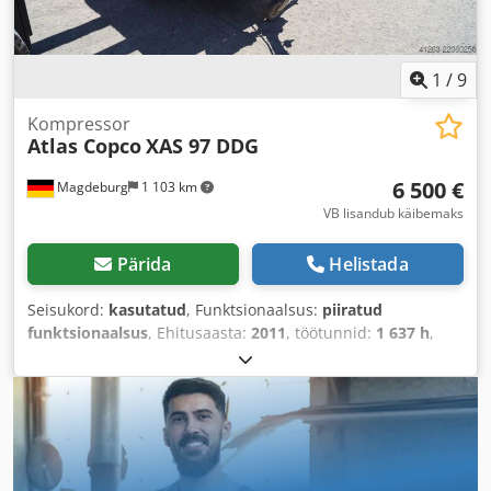
1
/
9
Kompressor
Atlas Copco
XAS 97 DDG
6 500 €
Magdeburg
1 103 km
VB lisandub käibemaks
Pärida
Helistada
Seisukord:
kasutatud
, Funktsionaalsus:
piiratud
funktsionaalsus
, Ehitusaasta:
2011
, töötunnid:
1 637 h
,