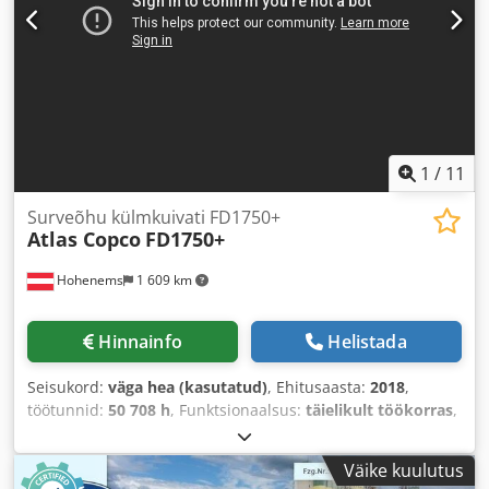
1
/
11
Surveõhu külmkuivati FD1750+
Atlas Copco
FD1750+
Hohenems
1 609 km
Hinnainfo
Helistada
Seisukord:
väga hea (kasutatud)
, Ehitusaasta:
2018
,
töötunnid:
50 708 h
, Funktsionaalsus:
täielikult töökorras
,
Väike kuulutus