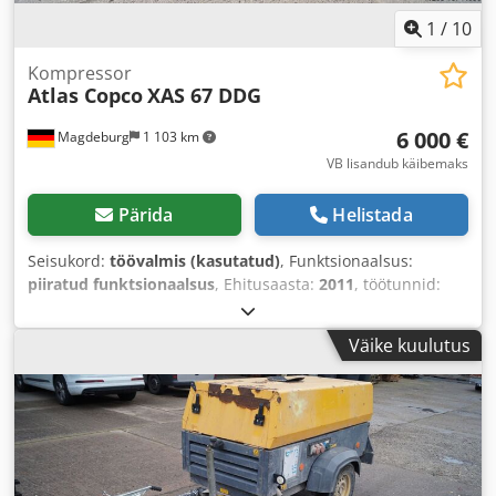
1
/
10
Kompressor
Atlas Copco
XAS 67 DDG
6 000 €
Magdeburg
1 103 km
VB lisandub käibemaks
Pärida
Helistada
Seisukord:
töövalmis (kasutatud)
, Funktsionaalsus:
piiratud funktsionaalsus
, Ehitusaasta:
2011
, töötunnid:
1 192 h
, Varustus:
tahmafilter
,
Väike kuulutus