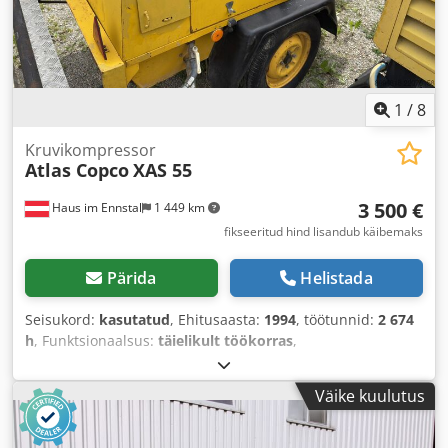
1
/
8
Kruvikompressor
Atlas Copco
XAS 55
3 500 €
Haus im Ennstal
1 449 km
fikseeritud hind lisandub käibemaks
Pärida
Helistada
Seisukord:
kasutatud
, Ehitusaasta:
1994
, töötunnid:
2 674
h
, Funktsionaalsus:
täielikult töökorras
,
Väike kuulutus