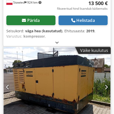
13 500 €
Stawiec
924 km
fikseeritud hind lisandub käibemaks
Pärida
Helistada
Seisukord:
väga hea (kasutatud)
, Ehitusaasta:
2019
,
Varustus:
kompressor
,
Väike kuulutus