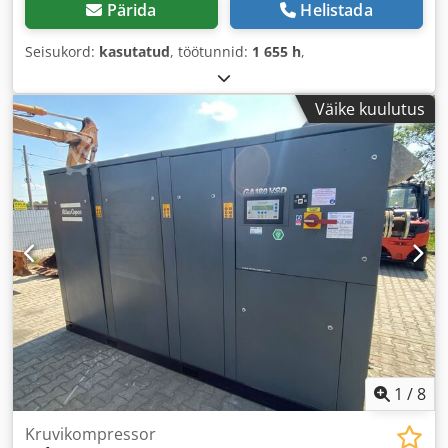
Pärida
Helistada
Seisukord:
kasutatud
, töötunnid:
1 655 h
,
Väike kuulutus
1
/
8
Kruvikompressor