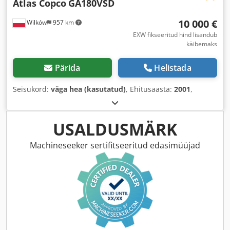
Atlas Copco
GA180VSD
10 000 €
Wilków
957 km
EXW fikseeritud hind lisandub
käibemaks
Pärida
Helistada
Seisukord:
väga hea (kasutatud)
, Ehitusaasta:
2001
,
USALDUSMÄRK
Machineseeker sertifitseeritud edasimüüjad