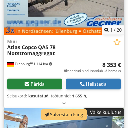
1
/
20
Muu
Atlas Copco
QAS 78
Notstromaggregat
8 353 €
Eilenburg
1 114 km
fikseeritud hind lisandub käibemaks
Pärida
Helistada
Seisukord:
kasutatud
, töötunnid:
1 655 h
,
Väike kuulutus
Salvesta otsing