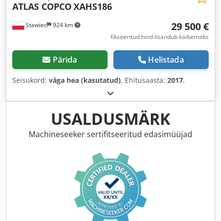
ATLAS COPCO
XAHS186
29 500 €
Stawiec
924 km
fikseeritud hind lisandub käibemaks
Pärida
Helistada
Seisukord:
väga hea (kasutatud)
, Ehitusaasta:
2017
,
USALDUSMÄRK
Machineseeker sertifitseeritud edasimüüjad