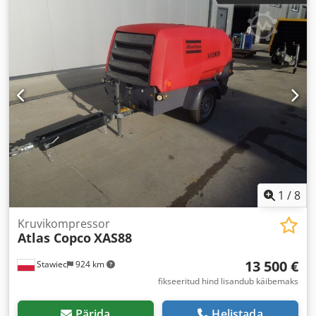
1
/
8
Kruvikompressor
Atlas Copco
XAS88
13 500 €
Stawiec
924 km
fikseeritud hind lisandub käibemaks
Pärida
Helistada