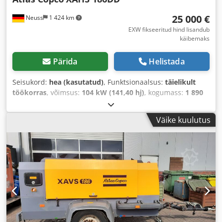
25 000 €
Neuss
1 424 km
EXW fikseeritud hind lisandub
käibemaks
Pärida
Helistada
Seisukord:
hea (kasutatud)
, Funktsionaalsus:
täielikult
töökorras
, võimsus:
104 kW (141,40 hj)
, kogumass:
1 890
kg
, kütuse tüüp:
diisel
, värv:
kollane
, Ehitusaasta:
2016
,
töötunnid:
3 735 h
, töörõhk:
12 latt
, masina/sõiduki
Väike kuulutus
number:
APP402997
,