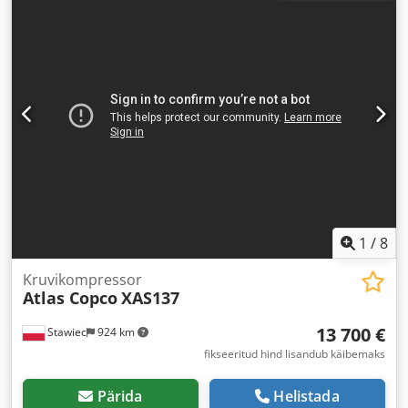
1
/
8
Kruvikompressor
Atlas Copco
XAS137
13 700 €
Stawiec
924 km
fikseeritud hind lisandub käibemaks
Pärida
Helistada