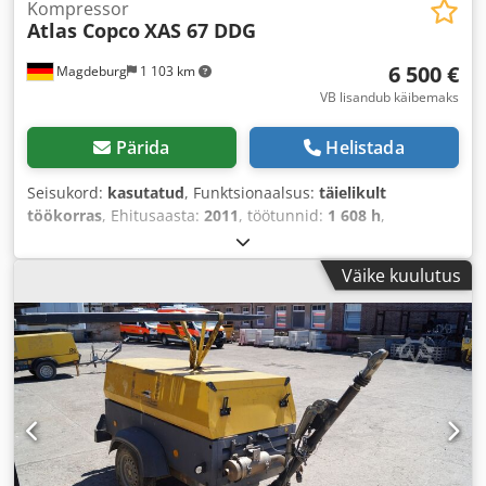
Kompressor
Atlas Copco
XAS 67 DDG
6 500 €
Magdeburg
1 103 km
VB lisandub käibemaks
Pärida
Helistada
Seisukord:
kasutatud
, Funktsionaalsus:
täielikult
töökorras
, Ehitusaasta:
2011
, töötunnid:
1 608 h
,
Väike kuulutus