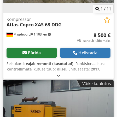
1
/
11
Kompressor
Atlas Copco
XAS 68 DDG
8 500 €
Magdeburg
1 103 km
VB lisandub käibemaks
Pärida
Helistada
Seisukord:
vajab remonti (kasutatud)
, Funktsionaalsus:
kontrollimata
, kütuse tüüp:
diisel
, Ehitusaasta:
2017
,
töötunnid:
1 154 h
,
Väike kuulutus