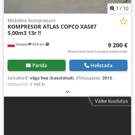
1
/
10
Mobiilne kompressor
KOMPRESOR ATLAS COPCO
XAS87
5,00m3 13r !!
9 200 €
Stawiec
924 km
fikseeritud hind lisandub käibemaks
Pärida
Helistada
Seisukord:
väga hea (kasutatud)
, Ehitusaasta:
2013
,
töötunnid:
1 165 h
,
Väike kuulutus