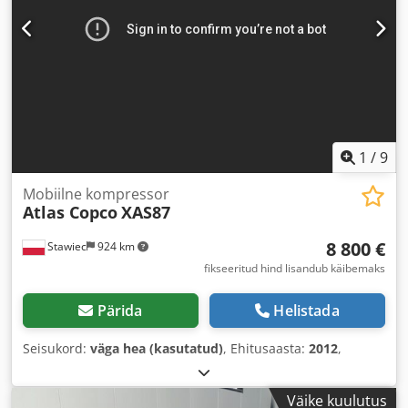
1
/
9
Mobiilne kompressor
Atlas Copco
XAS87
8 800 €
Stawiec
924 km
fikseeritud hind lisandub käibemaks
Pärida
Helistada
Seisukord:
väga hea (kasutatud)
, Ehitusaasta:
2012
,
Väike kuulutus