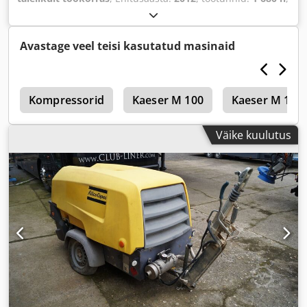
Avastage veel teisi kasutatud masinaid
c
Kompressorid
Kaeser M 100
Kaeser M 121
Väike kuulutus