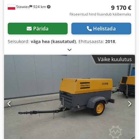
9 170 €
Stawiec
924 km
fikseeritud hind lisandub käibemaks
Pärida
Helistada
Seisukord:
väga hea (kasutatud)
, Ehitusaasta:
2018
,
Väike kuulutus