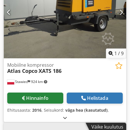
1
/
9
Mobiilne kompressor
Atlas Copco
XATS 186
Stawiec
924 km
Hinnainfo
Helistada
Ehitusaasta:
2016
, Seisukord:
väga hea (kasutatud)
,
Väike kuulutus