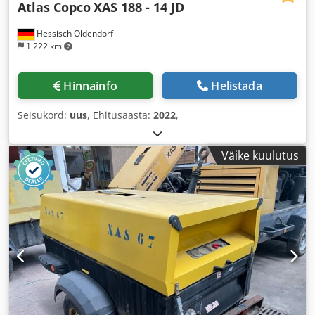
Atlas Copco
XAS 188 - 14 JD
Hessisch Oldendorf
1 222 km
Hinnainfo
Helistada
Seisukord:
uus
, Ehitusaasta:
2022
,
Väike kuulutus