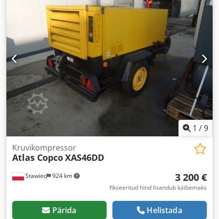
1
/
9
Kruvikompressor
Atlas Copco
XAS46DD
3 200 €
Stawiec
924 km
fikseeritud hind lisandub käibemaks
Pärida
Helistada