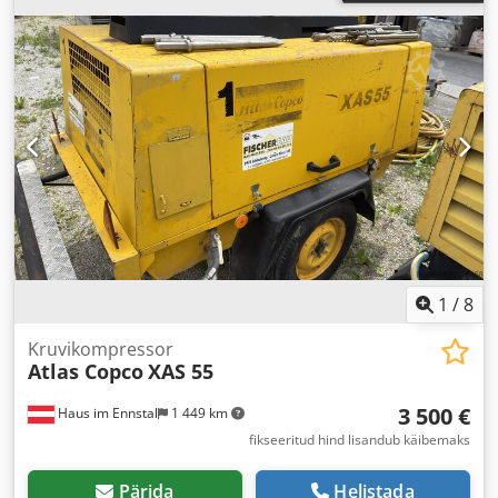
1
/
8
Kruvikompressor
Atlas Copco
XAS 55
3 500 €
Haus im Ennstal
1 449 km
fikseeritud hind lisandub käibemaks
Pärida
Helistada