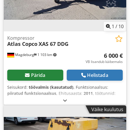
1
/
10
Kompressor
Atlas Copco
XAS 67 DDG
6 000 €
Magdeburg
1 103 km
VB lisandub käibemaks
Pärida
Helistada
Seisukord:
töövalmis (kasutatud)
, Funktsionaalsus:
piiratud funktsionaalsus
, Ehitusaasta:
2011
, töötunnid:
1 192 h
, Varustus:
tahmafilter
,
Väike kuulutus