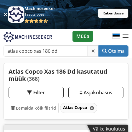
Machineseeker
Rakendusse
Tasuta poes
Müüa
Otsima
Atlas Copco Xas 186 Dd kasutatud
müük
(368)
Filter
Asjakohasus
Atlas Copco
Eemalda kõik filtrid
Väike kuulutus