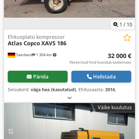
1
/
10
Ehitusplatsi kompressor
Atlas Copco
XAVS 186
32 000 €
Saerbeck
1 304 km
fikseeritud hind lisandub käibemaks
Pärida
Helistada
Seisukord:
väga hea (kasutatud)
, Ehitusaasta:
2016
,
Väike kuulutus