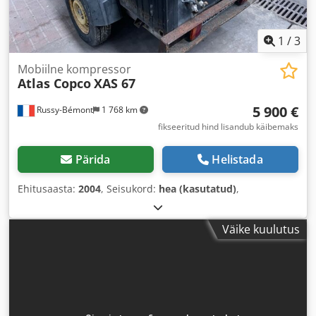
1
/
3
Mobiilne kompressor
Atlas Copco
XAS 67
5 900 €
Russy-Bémont
1 768 km
fikseeritud hind lisandub käibemaks
Pärida
Helistada
Ehitusaasta:
2004
, Seisukord:
hea (kasutatud)
,
Väike kuulutus