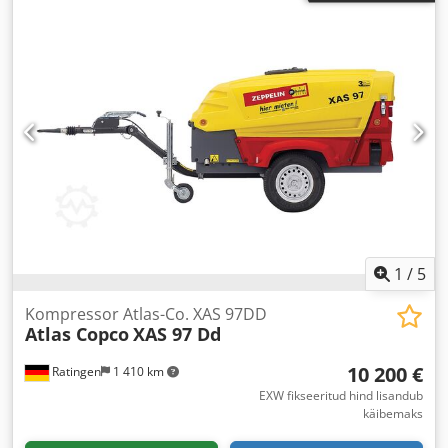
1
/
5
Kompressor Atlas-Co. XAS 97DD
Atlas Copco
XAS 97 Dd
10 200 €
Ratingen
1 410 km
EXW fikseeritud hind lisandub
käibemaks