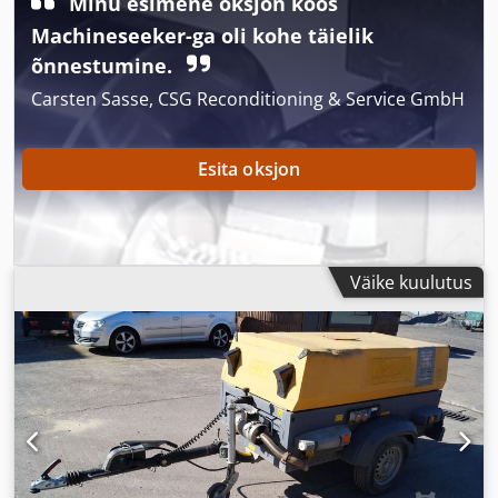
Minu esimene oksjon koos
Machineseeker-ga oli kohe täielik
õnnestumine.
Carsten Sasse, CSG Reconditioning & Service GmbH
Esita oksjon
Väike kuulutus