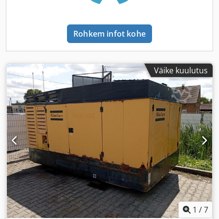
Rohkem infot kohe
Väike kuulutus
1
/
7