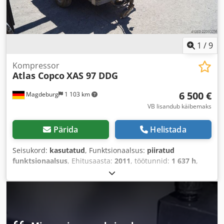
1
/
9
Kompressor
Atlas Copco
XAS 97 DDG
6 500 €
Magdeburg
1 103 km
VB lisandub käibemaks
Pärida
Helistada
Seisukord:
kasutatud
, Funktsionaalsus:
piiratud
funktsionaalsus
, Ehitusaasta:
2011
, töötunnid:
1 637 h
,