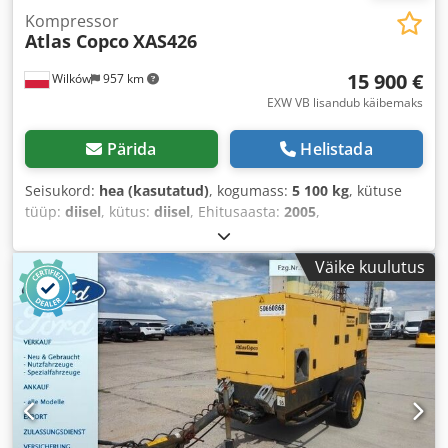
Kompressor
Atlas Copco
XAS426
15 900 €
Wilków
957 km
EXW VB lisandub käibemaks
Pärida
Helistada
Seisukord:
hea (kasutatud)
, kogumass:
5 100 kg
, kütuse
tüüp:
diisel
, kütus:
diisel
, Ehitusaasta:
2005
,
Väike kuulutus