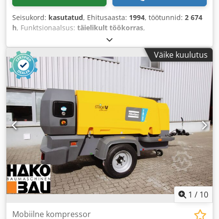
Seisukord:
kasutatud
, Ehitusaasta:
1994
, töötunnid:
2 674
h
, Funktsionaalsus:
täielikult töökorras
,
Väike kuulutus
1
/
10
Mobiilne kompressor