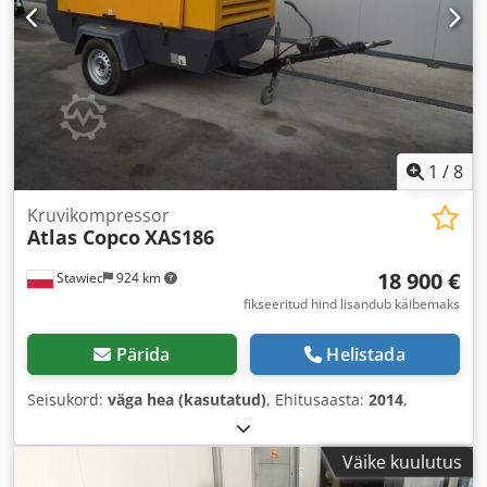
1
/
8
Kruvikompressor
Atlas Copco
XAS186
18 900 €
Stawiec
924 km
fikseeritud hind lisandub käibemaks
Pärida
Helistada
Seisukord:
väga hea (kasutatud)
, Ehitusaasta:
2014
,
Väike kuulutus