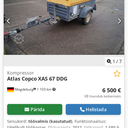
1
/
7
Kompressor
Atlas Copco
XAS 67 DDG
6 500 €
Magdeburg
1 103 km
VB lisandub käibemaks
Pärida
Helistada
Seisukord:
töövalmis (kasutatud)
, Funktsionaalsus:
täielikult töökorras
, Ehitusaasta:
2012
, töötunnid:
1 680 h
,