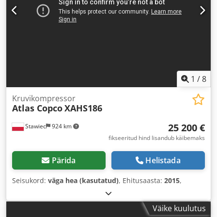
1
/
8
Kruvikompressor
Atlas Copco
XAHS186
25 200 €
Stawiec
924 km
fikseeritud hind lisandub käibemaks
Pärida
Helistada
Seisukord:
väga hea (kasutatud)
, Ehitusaasta:
2015
,
Väike kuulutus