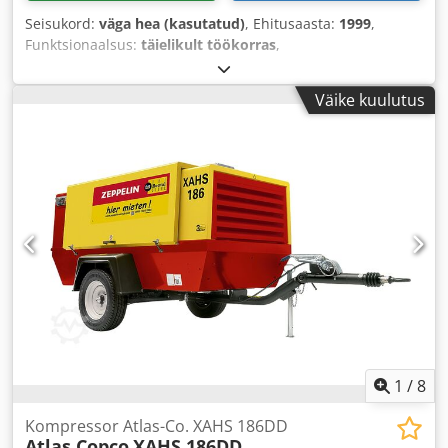
Seisukord:
väga hea (kasutatud)
, Ehitusaasta:
1999
,
Funktsionaalsus:
täielikult töökorras
,
Väike kuulutus
1
/
8
Kompressor Atlas-Co. XAHS 186DD
Atlas Copco
XAHS 186DD