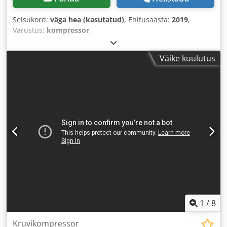
Seisukord:
väga hea (kasutatud)
, Ehitusaasta:
2019
,
Varustus:
kompressor
,
Väike kuulutus
1
/
8
Kruvikompressor