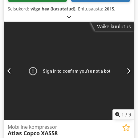
Seisukord:
väga hea (kasutatud)
, Ehitusaasta:
2015
,
Väike kuulutus
1
/
9
Mobiilne kompressor
Atlas Copco
XAS58