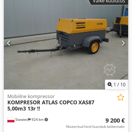
Väike kuulutus
1
/
10
Mobiilne kompressor
KOMPRESOR ATLAS COPCO
XAS87
5,00m3 13r !!
9 200 €
Stawiec
924 km
fikseeritud hind lisandub käibemaks