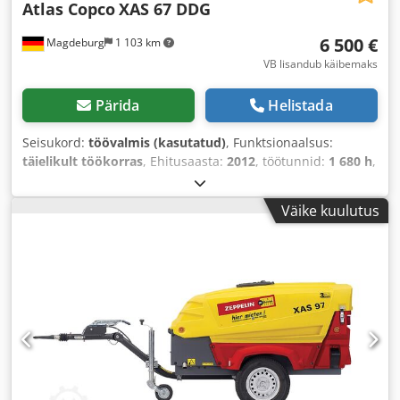
Atlas Copco
XAS 67 DDG
6 500 €
Magdeburg
1 103 km
VB lisandub käibemaks
Pärida
Helistada
Seisukord:
töövalmis (kasutatud)
, Funktsionaalsus:
täielikult töökorras
, Ehitusaasta:
2012
, töötunnid:
1 680 h
,
Väike kuulutus