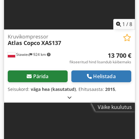
1
/
8
Kruvikompressor
Atlas Copco
XAS137
13 700 €
Stawiec
924 km
fikseeritud hind lisandub käibemaks
Pärida
Helistada
Seisukord:
väga hea (kasutatud)
, Ehitusaasta:
2015
,
Väike kuulutus