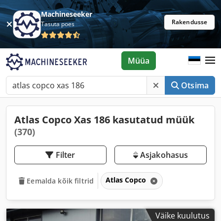
Machineseeker
Rakendusse
Tasuta poes
Müüa
Otsima
Atlas Copco Xas 186 kasutatud müük
(370)
Filter
Asjakohasus
Atlas Copco
Eemalda kõik filtrid
Väike kuulutus