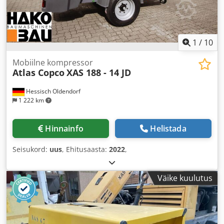
1
/
10
Mobiilne kompressor
Atlas Copco
XAS 188 - 14 JD
Hessisch Oldendorf
1 222 km
Hinnainfo
Helistada
Seisukord:
uus
, Ehitusaasta:
2022
,
Väike kuulutus