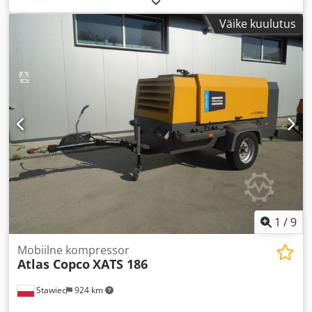
Väike kuulutus
1
/
9
Mobiilne kompressor
Atlas Copco
XATS 186
Stawiec
924 km