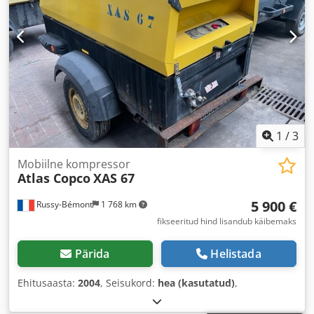
1
/
3
Mobiilne kompressor
Atlas Copco
XAS 67
5 900 €
Russy-Bémont
1 768 km
fikseeritud hind lisandub käibemaks
Pärida
Helistada
Ehitusaasta:
2004
, Seisukord:
hea (kasutatud)
,