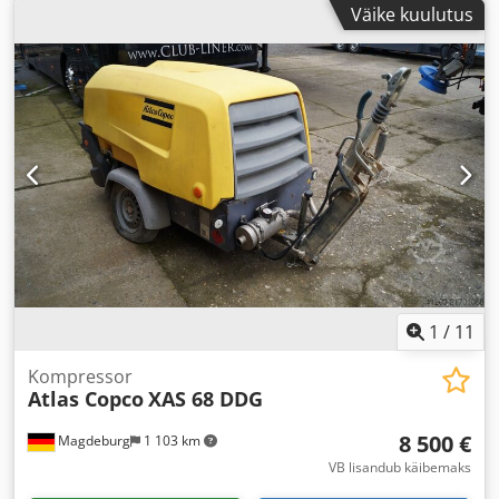
Väike kuulutus
1
/
11
Kompressor
Atlas Copco
XAS 68 DDG
8 500 €
Magdeburg
1 103 km
VB lisandub käibemaks