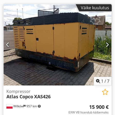
Väike kuulutus
1
/
7
Kompressor
Atlas Copco
XAS426
15 900 €
Wilków
957 km
EXW VB lisandub käibemaks