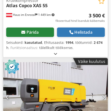
Kruvikompressor
Atlas Copco
XAS 55
3 500 €
Haus im Ennstal
1 449 km
fikseeritud hind lisandub käibemaks
Pärida
Helistada
Seisukord:
kasutatud
, Ehitusaasta:
1994
, töötunnid:
2 674
h
, Funktsionaalsus:
täielikult töökorras
,
Väike kuulutus