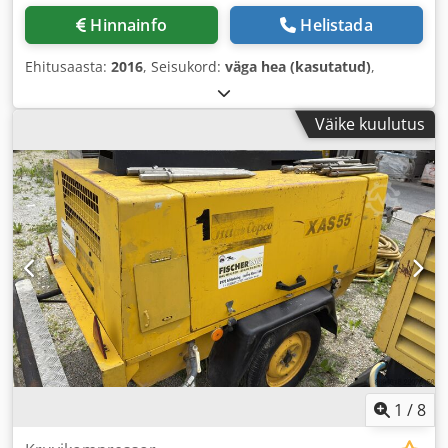
Hinnainfo
Helistada
Ehitusaasta:
2016
, Seisukord:
väga hea (kasutatud)
,
Väike kuulutus
1
/
8