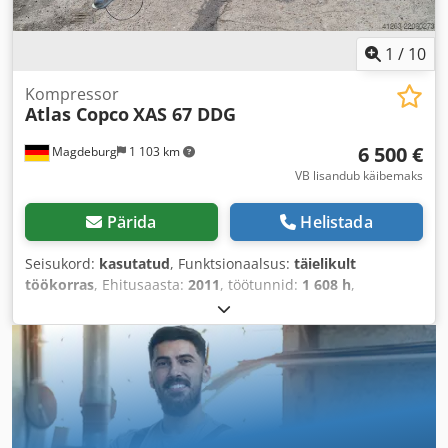
1
/
10
Kompressor
Atlas Copco
XAS 67 DDG
6 500 €
Magdeburg
1 103 km
VB lisandub käibemaks
Pärida
Helistada
Seisukord:
kasutatud
, Funktsionaalsus:
täielikult
töökorras
, Ehitusaasta:
2011
, töötunnid:
1 608 h
,