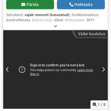
Pärida
Helistada
Seisukord:
vajab remonti (kasutatud)
, Funktsionaalsus:
kontrollimata
, kütuse tüüp:
diisel
, Ehitusaasta:
2017
,
töötunnid:
1 154 h
,
Väike kuulutus
1
/
8