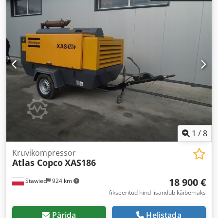
1
/
8
Kruvikompressor
Atlas Copco
XAS186
18 900 €
Stawiec
924 km
fikseeritud hind lisandub käibemaks
Pärida
Helistada