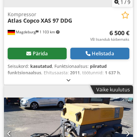
1
/
9
Kompressor
Atlas Copco
XAS 97 DDG
6 500 €
Magdeburg
1 103 km
VB lisandub käibemaks
Pärida
Helistada
Seisukord:
kasutatud
, Funktsionaalsus:
piiratud
funktsionaalsus
, Ehitusaasta:
2011
, töötunnid:
1 637 h
,
Väike kuulutus