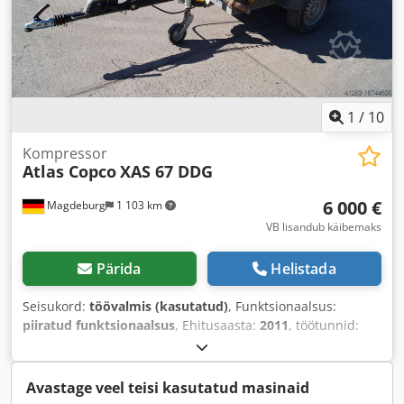
1
/
10
Kompressor
Atlas Copco
XAS 67 DDG
6 000 €
Magdeburg
1 103 km
VB lisandub käibemaks
Pärida
Helistada
Seisukord:
töövalmis (kasutatud)
, Funktsionaalsus:
piiratud funktsionaalsus
, Ehitusaasta:
2011
, töötunnid:
1 192 h
, Varustus:
tahmafilter
,
Avastage veel teisi kasutatud masinaid