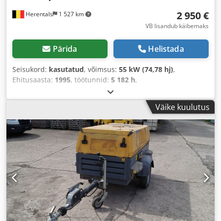
2 950 €
Herentals
1 527 km
VB lisandub käibemaks
Pärida
Helistada
Seisukord:
kasutatud
, võimsus:
55 kW (74,78 hj)
,
Ehitusaasta:
1995
, töötunnid:
5 182 h
,
Väike kuulutus