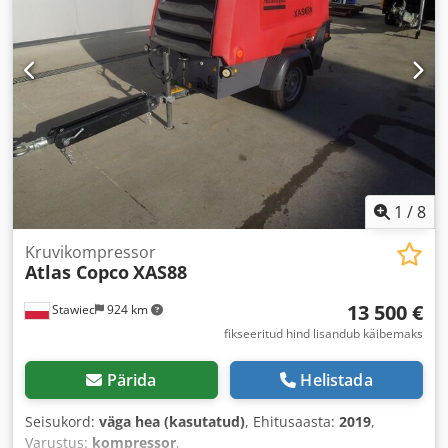
1
/
8
Kruvikompressor
Atlas Copco
XAS88
13 500 €
Stawiec
924 km
fikseeritud hind lisandub käibemaks
Pärida
Helistada
Seisukord:
väga hea (kasutatud)
, Ehitusaasta:
2019
,
Varustus:
kompressor
,