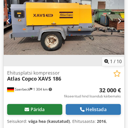
04/2025
, masina/sõiduki number:
APP418299
, Varustus:
UVV ohutuskontroll
,
1
/
10
Ehitusplatsi kompressor
Atlas Copco
XAVS 186
32 000 €
Saerbeck
1 304 km
fikseeritud hind lisandub käibemaks
Pärida
Helistada
Seisukord:
väga hea (kasutatud)
, Ehitusaasta:
2016
,