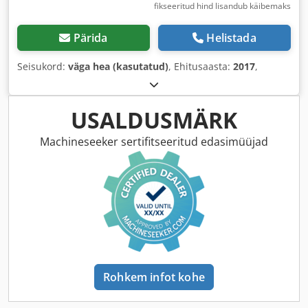
fikseeritud hind lisandub käibemaks
Pärida
Helistada
Seisukord:
väga hea (kasutatud)
, Ehitusaasta:
2017
,
USALDUSMÄRK
Machineseeker sertifitseeritud edasimüüjad
Rohkem infot kohe