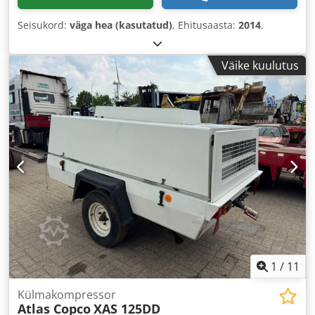
Seisukord:
väga hea (kasutatud)
, Ehitusaasta:
2014
,
Väike kuulutus
1
/
11
Külmakompressor
Atlas Copco
XAS 125DD