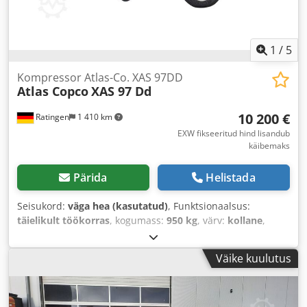
1
/
5
Kompressor Atlas-Co. XAS 97DD
Atlas Copco
XAS 97 Dd
10 200 €
Ratingen
1 410 km
EXW fikseeritud hind lisandub
käibemaks
Pärida
Helistada
Seisukord:
väga hea (kasutatud)
, Funktsionaalsus:
täielikult töökorras
, kogumass:
950 kg
, värv:
kollane
,
kütuse tüüp:
diisel
, kütusepaagi maht:
80 l
, mootori tootja:
Deutz D2011L03
, kogupikkus:
3 740 mm
, kogulaius:
1 410
Väike kuulutus
mm
, kogukõrgus:
1 360 mm
, võimsus:
36 kW (48,95 hj)
,
mahuline vooluhulk:
318 m³/h
, töörõhk:
7 latt
, rõhk (min.):
4 latt
, rõhk (max.):
8,5 latt
, müratase:
98 dB
, Ehitusaasta:
2016
, töötunnid:
1 190 h
, järgmine ülevaatus (TÜV):