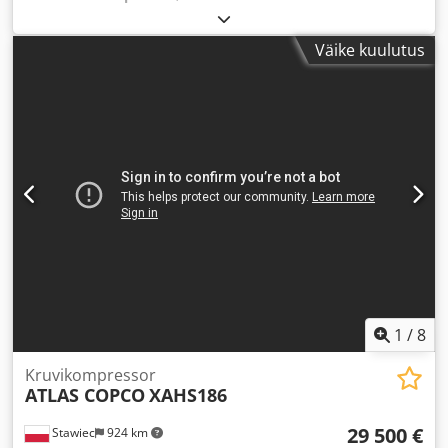
Väike kuulutus
1
/
8
Kruvikompressor
ATLAS COPCO
XAHS186
29 500 €
Stawiec
924 km