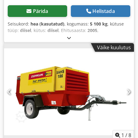
Pärida
Helistada
Seisukord:
hea (kasutatud)
, kogumass:
5 100 kg
, kütuse
tüüp:
diisel
, kütus:
diisel
, Ehitusaasta:
2005
,
Väike kuulutus
1
/
8