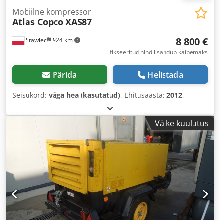
Mobiilne kompressor
Atlas Copco
XAS87
8 800 €
Stawiec
924 km
fikseeritud hind lisandub käibemaks
Pärida
Helistada
Seisukord:
väga hea (kasutatud)
, Ehitusaasta:
2012
,
Väike kuulutus