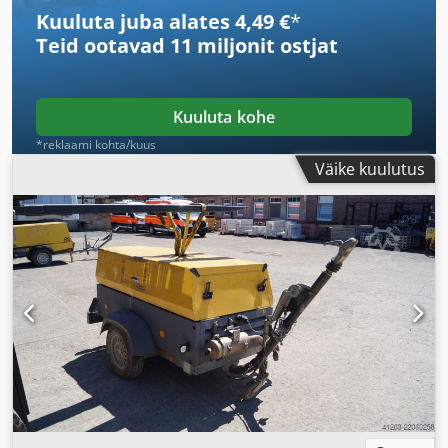
Kuuluta juba alates 4,49 €
*
Teid ootavad
11 miljonit ostjat
Kuuluta kohe
*reklaami kohta/kuus
Väike kuulutus