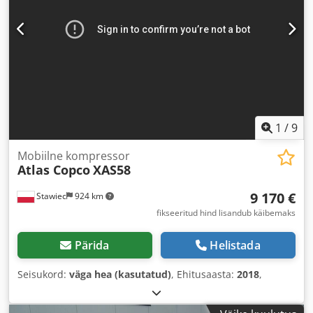
1
/
9
Mobiilne kompressor
Atlas Copco
XAS58
9 170 €
Stawiec
924 km
fikseeritud hind lisandub käibemaks
Pärida
Helistada
Seisukord:
väga hea (kasutatud)
, Ehitusaasta:
2018
,