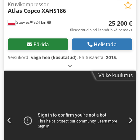
Kruvikompressor
Atlas Copco
XAHS186
25 200 €
Stawiec
924 km
fikseeritud hind lisandub käibemaks
Pärida
Helistada
Seisukord:
väga hea (kasutatud)
, Ehitusaasta:
2015
,
Väike kuulutus