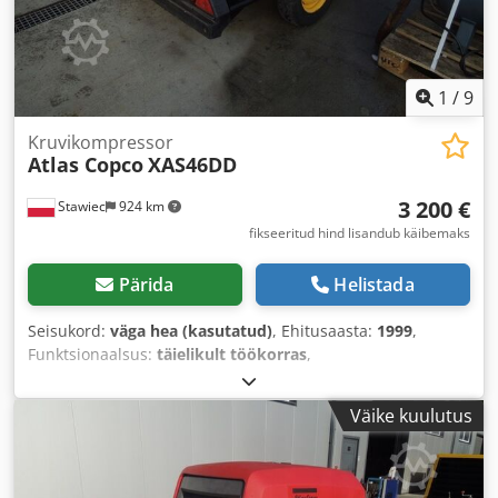
1
/
9
Kruvikompressor
Atlas Copco
XAS46DD
3 200 €
Stawiec
924 km
fikseeritud hind lisandub käibemaks
Pärida
Helistada
Seisukord:
väga hea (kasutatud)
, Ehitusaasta:
1999
,
Funktsionaalsus:
täielikult töökorras
,
Väike kuulutus