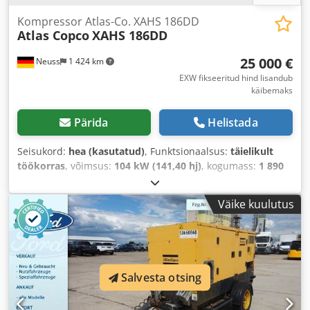
Kompressor Atlas-Co. XAHS 186DD
Atlas Copco
XAHS 186DD
25 000 €
Neuss
1 424 km
EXW fikseeritud hind lisandub
käibemaks
Pärida
Helistada
Seisukord:
hea (kasutatud)
, Funktsionaalsus:
täielikult
töökorras
, võimsus:
104 kW (141,40 hj)
, kogumass:
1 890
kg
, kütuse tüüp:
diisel
, värv:
kollane
, Ehitusaasta:
2016
,
töötunnid:
3 735 h
, töörõhk:
12 latt
, masina/sõiduki
Väike kuulutus
number:
APP402997
,
Salvesta otsing