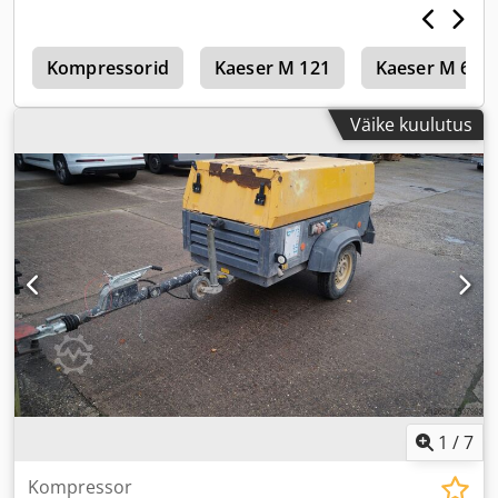
c
Kompressorid
Kaeser M 121
Kaeser M 64
Väike kuulutus
1
/
7
Kompressor