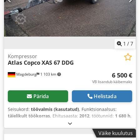
1
/
7
Kompressor
Atlas Copco
XAS 67 DDG
6 500 €
Magdeburg
1 103 km
VB lisandub käibemaks
Pärida
Helistada
Seisukord:
töövalmis (kasutatud)
, Funktsionaalsus:
täielikult töökorras
, Ehitusaasta:
2012
, töötunnid:
1 680 h
,
Väike kuulutus