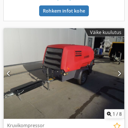
Rohkem infot kohe
Väike kuulutus
1
/
8
Kruvikompressor