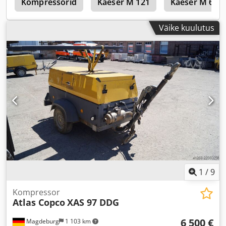
c
Kompressorid
Kaeser M 121
Kaeser M 64
Väike kuulutus
1
/
9
Kompressor
Atlas Copco
XAS 97 DDG
6 500 €
Magdeburg
1 103 km