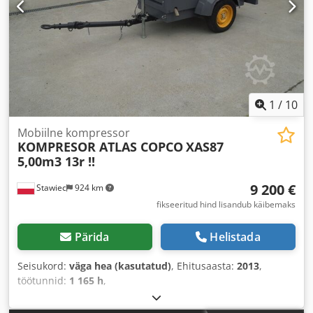
1
/
10
Mobiilne kompressor
KOMPRESOR ATLAS COPCO
XAS87
5,00m3 13r !!
9 200 €
Stawiec
924 km
fikseeritud hind lisandub käibemaks
Pärida
Helistada
Seisukord:
väga hea (kasutatud)
, Ehitusaasta:
2013
,
töötunnid:
1 165 h
,