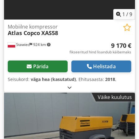
1
/
9
Mobiilne kompressor
Atlas Copco
XAS58
9 170 €
Stawiec
924 km
fikseeritud hind lisandub käibemaks
Pärida
Helistada
Seisukord:
väga hea (kasutatud)
, Ehitusaasta:
2018
,
Väike kuulutus