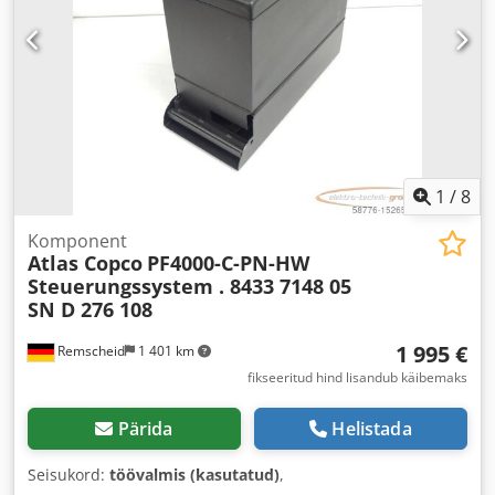
1
/
8
Komponent
Atlas Copco
PF4000-C-PN-HW
Steuerungssystem . 8433 7148 05
SN D 276 108
1 995 €
Remscheid
1 401 km
fikseeritud hind lisandub käibemaks
Pärida
Helistada
Seisukord:
töövalmis (kasutatud)
,