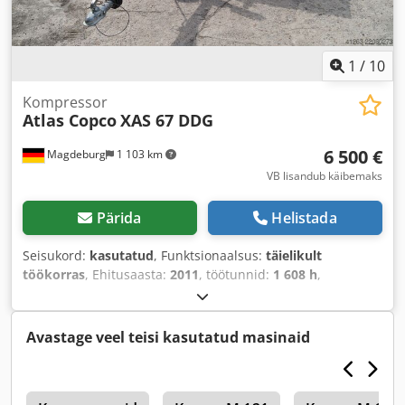
1
/
10
Kompressor
Atlas Copco
XAS 67 DDG
6 500 €
Magdeburg
1 103 km
VB lisandub käibemaks
Pärida
Helistada
Seisukord:
kasutatud
, Funktsionaalsus:
täielikult
töökorras
, Ehitusaasta:
2011
, töötunnid:
1 608 h
,
Avastage veel teisi kasutatud masinaid