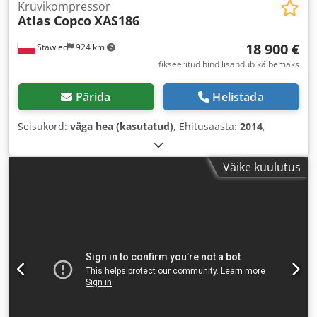
Kruvikompressor
Atlas Copco
XAS186
18 900 €
Stawiec
924 km
fikseeritud hind lisandub käibemaks
Pärida
Helistada
Seisukord:
väga hea (kasutatud)
, Ehitusaasta:
2014
,
Väike kuulutus