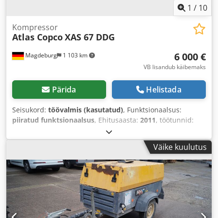
1
/
10
Kompressor
Atlas Copco
XAS 67 DDG
6 000 €
Magdeburg
1 103 km
VB lisandub käibemaks
Pärida
Helistada
Seisukord:
töövalmis (kasutatud)
, Funktsionaalsus:
piiratud funktsionaalsus
, Ehitusaasta:
2011
, töötunnid:
1 192 h
, Varustus:
tahmafilter
,
Väike kuulutus