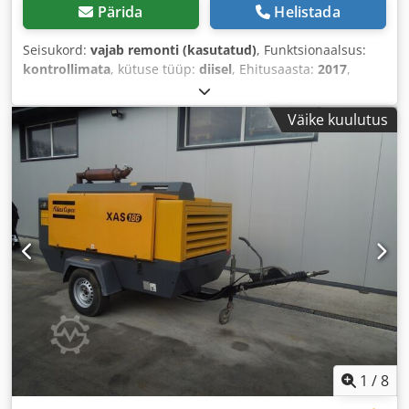
Pärida
Helistada
Seisukord:
vajab remonti (kasutatud)
, Funktsionaalsus:
kontrollimata
, kütuse tüüp:
diisel
, Ehitusaasta:
2017
,
töötunnid:
1 154 h
,
Väike kuulutus
1
/
8