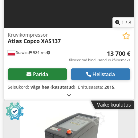
1
/
8
Kruvikompressor
Atlas Copco
XAS137
13 700 €
Stawiec
924 km
fikseeritud hind lisandub käibemaks
Pärida
Helistada
Seisukord:
väga hea (kasutatud)
, Ehitusaasta:
2015
,
Väike kuulutus