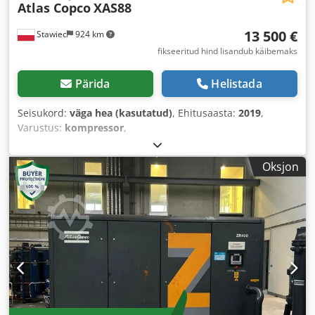
Atlas Copco
XAS88
13 500 €
Stawiec
924 km
fikseeritud hind lisandub käibemaks
Pärida
Helistada
Seisukord:
väga hea (kasutatud)
, Ehitusaasta:
2019
,
Varustus:
kompressor
,
Oksjon