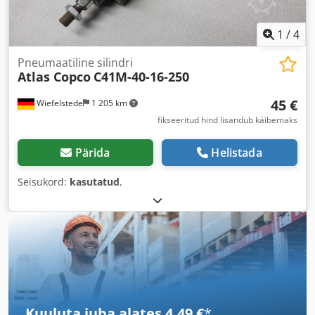
1
/
4
Pneumaatiline silindri
Atlas Copco
C41M-40-16-250
45 €
Wiefelstede
1 205 km
fikseeritud hind lisandub käibemaks
Pärida
Helistada
Seisukord:
kasutatud
,
Kuuluta juba alates 4,49 €
*