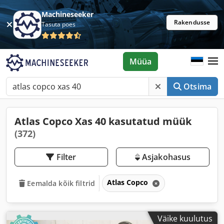
Machineseeker
Rakendusse
Tasuta poes
Müüa
Otsima
Atlas Copco Xas 40 kasutatud müük
(372)
Filter
Asjakohasus
Atlas Copco
Eemalda kõik filtrid
Väike kuulutus