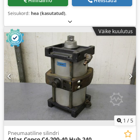
Hinnainfo
Helistada
Seisukord:
hea (kasutatud)
,
Väike kuulutus
1
/
5
Pneumaatiline silindri
Atlas Copco
C4-200-40 Hub 240