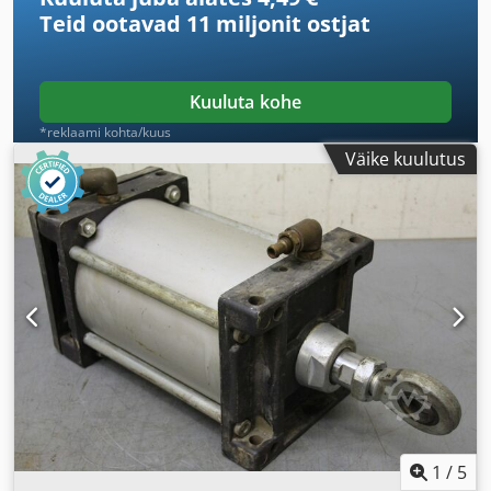
Teid ootavad
11 miljonit ostjat
Kuuluta kohe
*reklaami kohta/kuus
Väike kuulutus
1
/
5