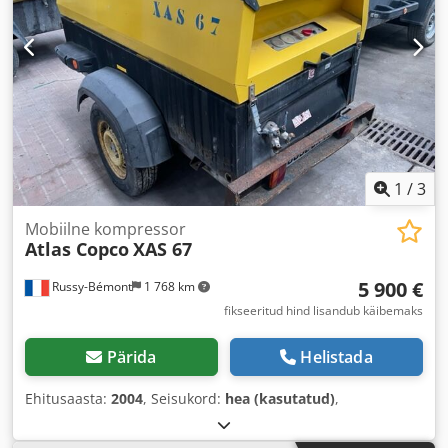
1
/
3
Mobiilne kompressor
Atlas Copco
XAS 67
5 900 €
Russy-Bémont
1 768 km
fikseeritud hind lisandub käibemaks
Pärida
Helistada
Ehitusaasta:
2004
, Seisukord:
hea (kasutatud)
,