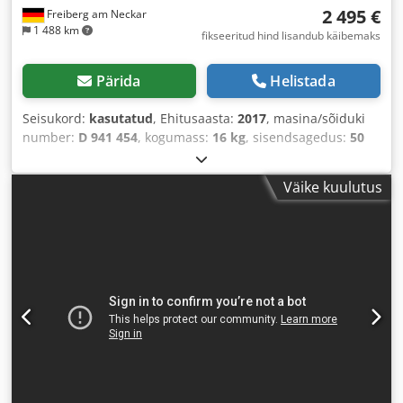
2 495 €
Freiberg am Neckar
1 488 km
fikseeritud hind lisandub käibemaks
Pärida
Helistada
Seisukord:
kasutatud
, Ehitusaasta:
2017
, masina/sõiduki
number:
D 941 454
, kogumass:
16 kg
, sisendsagedus:
50
Hz
,
Väike kuulutus