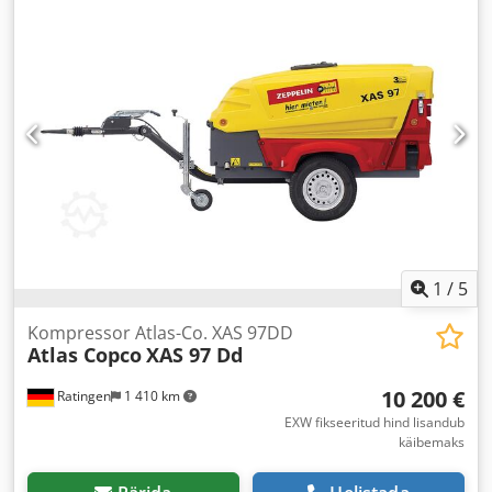
1
/
5
Kompressor Atlas-Co. XAS 97DD
Atlas Copco
XAS 97 Dd
10 200 €
Ratingen
1 410 km
EXW fikseeritud hind lisandub
käibemaks