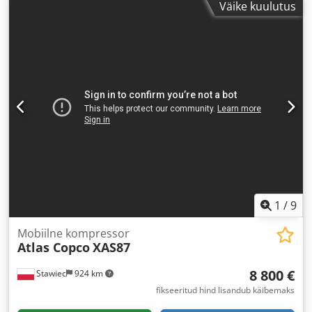
Väike kuulutus
1
/
9
Mobiilne kompressor
Atlas Copco
XAS87
8 800 €
Stawiec
924 km
fikseeritud hind lisandub käibemaks