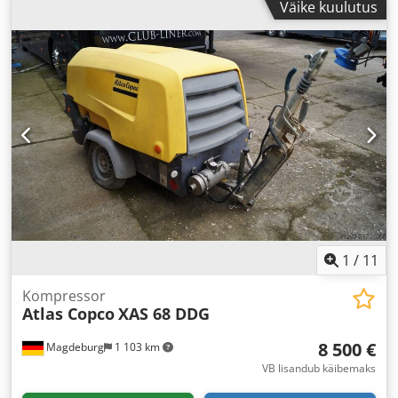
Väike kuulutus
1
/
11
Kompressor
Atlas Copco
XAS 68 DDG
8 500 €
Magdeburg
1 103 km
VB lisandub käibemaks