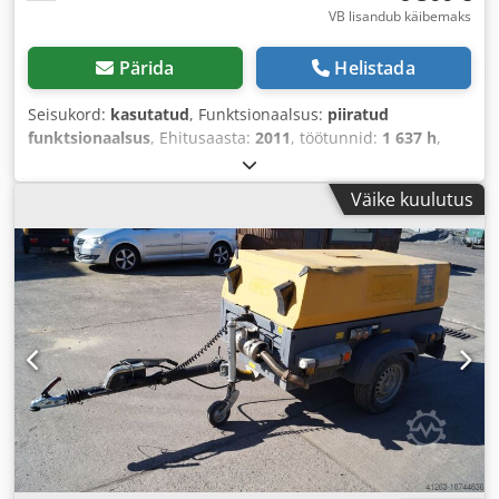
VB lisandub käibemaks
Pärida
Helistada
Seisukord:
kasutatud
, Funktsionaalsus:
piiratud
funktsionaalsus
, Ehitusaasta:
2011
, töötunnid:
1 637 h
,
Väike kuulutus