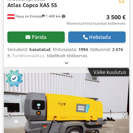
Atlas Copco
XAS 55
3 500 €
Haus im Ennstal
1 449 km
fikseeritud hind lisandub käibemaks
Pärida
Helistada
Seisukord:
kasutatud
, Ehitusaasta:
1994
, töötunnid:
2 674
h
, Funktsionaalsus:
täielikult töökorras
,
Väike kuulutus