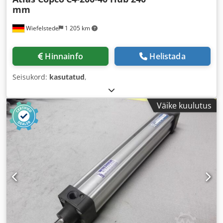
mm
Wiefelstede
1 205 km
Hinnainfo
Helistada
Seisukord:
kasutatud
,
Väike kuulutus