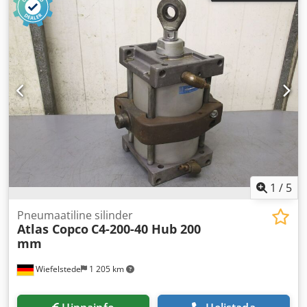
1
/
5
Pneumaatiline silinder
Atlas Copco
C4-200-40 Hub 200
mm
Wiefelstede
1 205 km