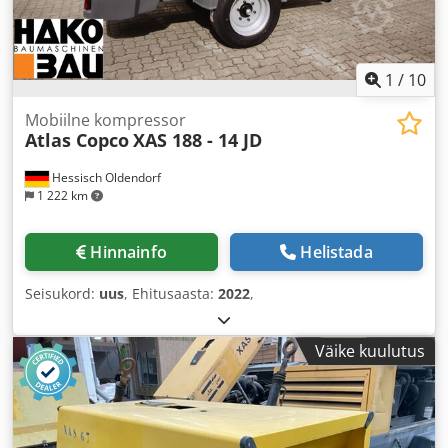
1
/
10
Mobiilne kompressor
Atlas Copco
XAS 188 - 14 JD
Hessisch Oldendorf
1 222 km
Hinnainfo
Helistada
Seisukord:
uus
, Ehitusaasta:
2022
,
Väike kuulutus