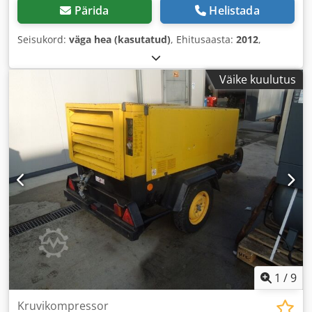
Pärida
Helistada
Seisukord:
väga hea (kasutatud)
, Ehitusaasta:
2012
,
Väike kuulutus
1
/
9
Kruvikompressor