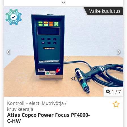
Väike kuulutus
1
/
7
Kontroll + elect. Mutrivõtja /
kruvikeeraja
Atlas Copco
Power Focus PF4000-
C-HW