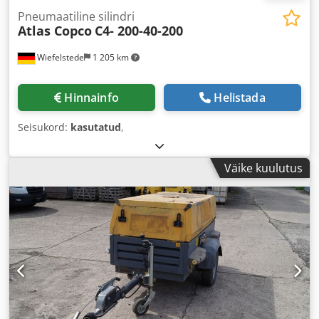
Pneumaatiline silindri
Atlas Copco
C4- 200-40-200
Wiefelstede
1 205 km
Hinnainfo
Helistada
Seisukord:
kasutatud
,
Väike kuulutus