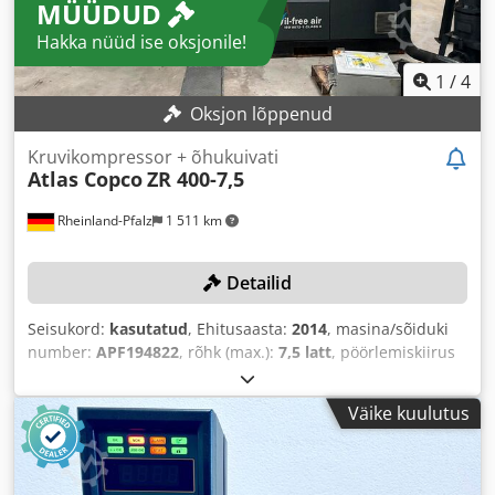
MÜÜDUD
Hakka nüüd ise oksjonile!
1
/
4
Oksjon lõppenud
Kruvikompressor + õhukuivati
Atlas Copco
ZR 400-7,5
Rheinland-Pfalz
1 511 km
Detailid
Seisukord:
kasutatud
, Ehitusaasta:
2014
, masina/sõiduki
number:
APF194822
, rõhk (max.):
7,5 latt
, pöörlemiskiirus
(maks.):
1 485 p/min
,
Väike kuulutus