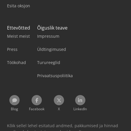
Esita oksjon
Ettevõtted
Õiguslik teave
Meist meist
Impressum
Press
Üldtingimused
Töökohad
Turureeglid
Privaatsuspoliitika
Blog
Facebook
X
LinkedIn
Kõik sellel lehel esitatud andmed, pakkumised ja hinnad