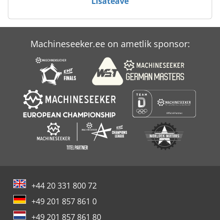
Lisateave
Bomag Bw 85 T
Bomag Bw 90
Machineseeker.ee on ametlik sponsor:
Bomag Bw 90 Ad
Bomag Bw 90 Ad 2
+44 20 331 800 72
+49 201 857 861 0
+49 201 857 861 80