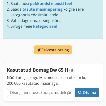
Saate uusi
pakkumisi e-posti teel
Saada
tasuta masinapäring
kõigile selle
kategooria edasimüüjatele
Vaheldage oma otsingusõna
Sirvige meie
kategooriaid
Salvesta otsing
Kasutatud Bomag Bw 65 H
(0)
Nüüd otsige kogu Machineseeker rohkem kui
200 000 kasutatud masinaga.
Otsima