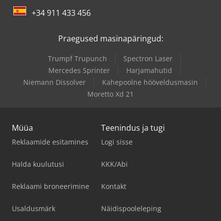
+34 911 433 456
Praegused masinapäringud:
Trumpf Trupunch
Spectron Laser
Mercedes Sprinter
Harjamahutid
Niemann Dissolver
Kahepoolne hööveldusmasin
Moretto Xd 21
Müüa
Teenindus ja tugi
Reklaamide esitamines
Logi sisse
Halda kuulutusi
KKK/Abi
Reklaami broneerimine
Kontakt
Usaldusmärk
Näidispooleleping