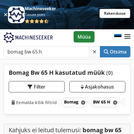
Machineseeker
Rakendusse
Tasuta poes
Müüa
Otsima
Bomag Bw 65 H kasutatud müük
(0)
Filter
Asjakohasus
Bomag
BW 65 H
BW
Eemalda kõik filtrid
Kahjuks ei leitud tulemusi:
bomag bw 65