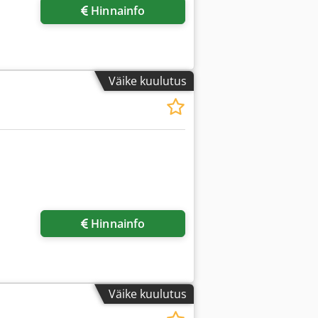
Hinnainfo
Väike kuulutus
Küsi lisapilte
Hinnainfo
Väike kuulutus