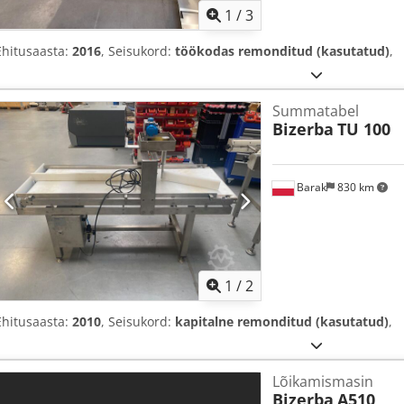
1
/
3
Ehitusaasta:
2016
, Seisukord:
töökodas remonditud (kasutatud)
,
Summatabel
Bizerba
TU 100
Barak
830 km
1
/
2
Ehitusaasta:
2010
, Seisukord:
kapitalne remonditud (kasutatud)
,
Lõikamismasin
Bizerba
A510