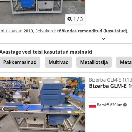
1
/
3
Ehitusaasta:
2013
, Seisukord:
töökodas remonditud (kasutatud)
,
Avastage veel teisi kasutatud masinaid
Pakkemasinad
Multivac
Metalliotsija
Metal
Bizerba GLM-E 1t1
Bizerba
GLM-E 1
Barak
830 km