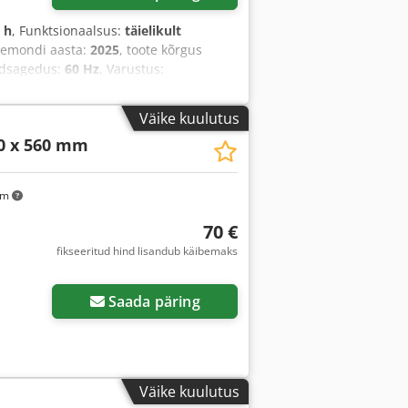
 h
, Funktsionaalsus:
täielikult
lremondi aasta:
2025
, toote kõrgus
ndsagedus:
60 Hz
, Varustus:
Väike kuulutus
70 x 560 mm
km
70 €
fikseeritud hind lisandub käibemaks
Saada päring
Väike kuulutus