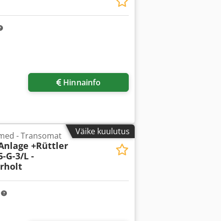
Hinnainfo
Väike kuulutus
med - Transomat
-Anlage +Rüttler
-G-3/L -
rholt
m
Küsi lisapilte