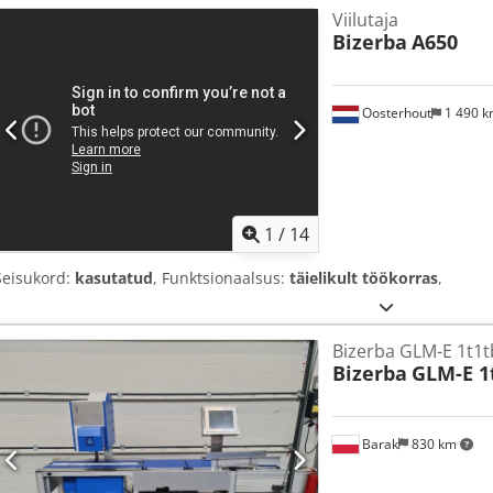
Viilutaja
Bizerba
A650
Oosterhout
1 490 
1
/
14
Seisukord:
kasutatud
, Funktsionaalsus:
täielikult töökorras
,
Bizerba GLM-E 1t1t
Bizerba
GLM-E 1
Barak
830 km