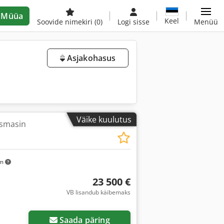
Müüa
Keel
Soovide nimekiri
(0)
Logi sisse
Menüü
Asjakohasus
Väike kuulutus
usmasin
km
23 500 €
VB lisandub käibemaks
Saada päring