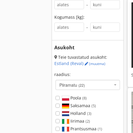
-
Kogumass [kg]:
-
Asukoht
Teie tuvastatud asukoht:
Estland (Reval)
(muutma)
raadius:
Piiramatu
(22)
Poola
(8)
Saksamaa
(5)
Holland
(3)
Iirimaa
(2)
Prantsusmaa
(1)