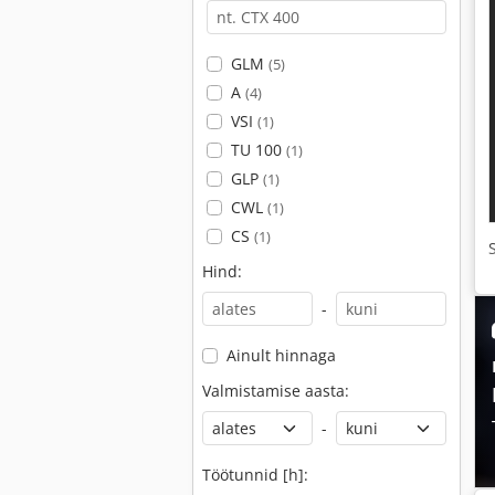
GLM
(5)
A
(4)
VSI
(1)
TU 100
(1)
GLP
(1)
CWL
(1)
CS
(1)
Hind:
-
Ainult hinnaga
Valmistamise aasta:
-
Töötunnid [h]: