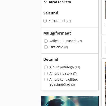
Kuva rohkem
Seisund
Kasutatud
(22)
Müügiformaat
Väikekuulutused
(22)
Oksjonid
(0)
gedes Skaala
Tasakaalu Skaalal
Trahvi Skaala
Detailid
Ainult piltidega
(22)
Ainult videoga
(7)
Ainult kontrollitud
edasimüüjad
(3)