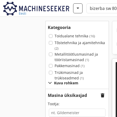
Eesti
Kategooria
Toidualane tehnika
(16)
Tõstetehnika ja ajamitehnika
(2)
Metallitöötlusmasinad ja
tööriistamasinad
(1)
Pakkemasinad
(1)
Trükimasinad ja
trükiseadmed
(1)
Kuva rohkem
Masina üksikasjad
Tootja: