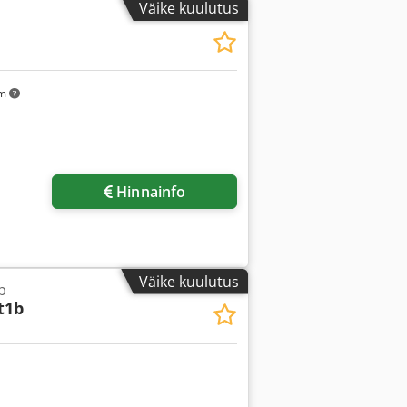
Väike kuulutus
km
Hinnainfo
Väike kuulutus
b
t1b