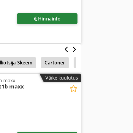
Hinnainfo
liotsija Skeem
Cartoner
Toidukaalu(d)
Väike kuulutus
tb maxx
t1b maxx