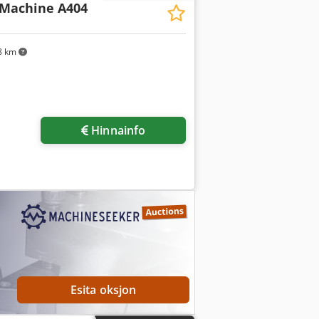
 Machine A404
8 km
Hinnainfo
Esita oksjon