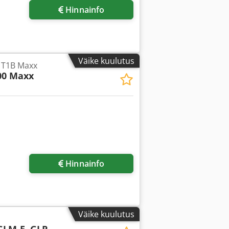
Hinnainfo
Väike kuulutus
1T1B Maxx
00 Maxx
Hinnainfo
Väike kuulutus
GLM-E, GLP