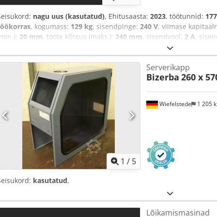
Seisukord:
nagu uus (kasutatud)
, Ehitusaasta:
2023
, töötunnid:
177
töökorras
, kogumass:
129 kg
, sisendpinge:
240 V
, viimase kapitaa
(min.):
20 mm
, toote kõrgus (maks.):
240 mm
, sisendvool:
2 A
, sise
dokumentatsioon / käsiraamat
,
Serverikapp
Bizerba
260 x 5
Wiefelstede
1 205 
1
/
5
Seisukord:
kasutatud
,
Lõikamismasinad