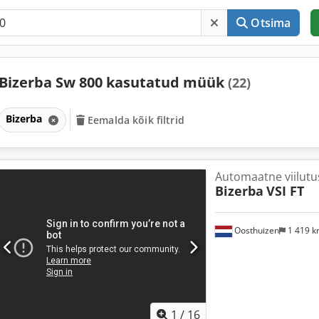
Otsima
Bizerba Sw 800 kasutatud müük
(22)
Bizerba
Eemalda kõik filtrid
Automaatne viilut
Bizerba
VSI FT
Oosthuizen
1 419 
1
/
16