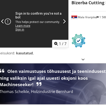
Bizerba
Cutting
Mala Vranjska
1 58
1
/
7
Seisukord:
kasutatud
,
Olen vaimustuses tõhususest ja teenindusest
ning valiksin igal ajal uuesti oksjoni koos
Machineseeker!
Thomas Schelkle, Holzindustrie Bernhard