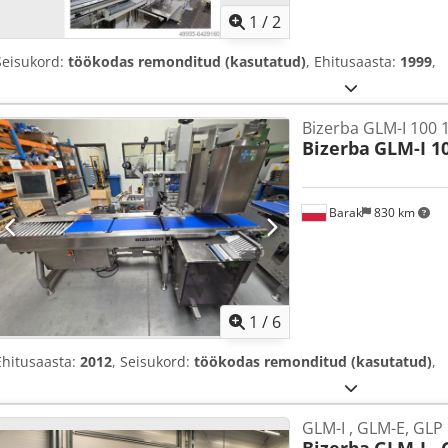
1
/
2
Seisukord:
töökodas remonditud (kasutatud)
, Ehitusaasta:
1999
,
Bizerba GLM-I 100 
Bizerba
GLM-I 1
Barak
830 km
1
/
6
Ehitusaasta:
2012
, Seisukord:
töökodas remonditud (kasutatud)
,
GLM-I , GLM-E, GLP
Bizerba
GLM-I , 