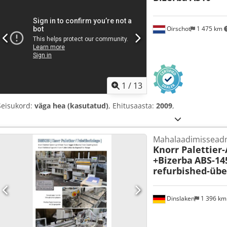
Oirschot
1 475 km
1
/
13
Seisukord:
väga hea (kasutatud)
, Ehitusaasta:
2009
,
Mahalaadimissead
Knorr Palettier
+Bizerba
ABS-145
refurbished-übe
Dinslaken
1 396 k