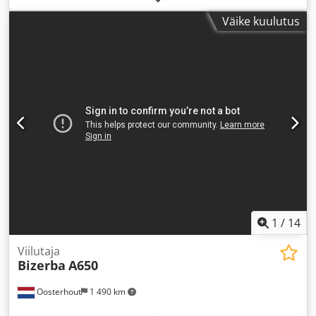
Väike kuulutus
1
/
14
Viilutaja
Bizerba
A650
Oosterhout
1 490 km