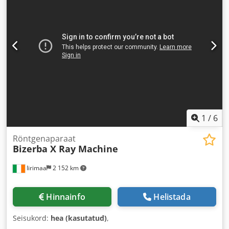
1
/
6
Röntgenaparaat
Bizerba X Ray Machine
Iirimaa
2 152 km
Hinnainfo
Helistada
Seisukord:
hea (kasutatud)
,