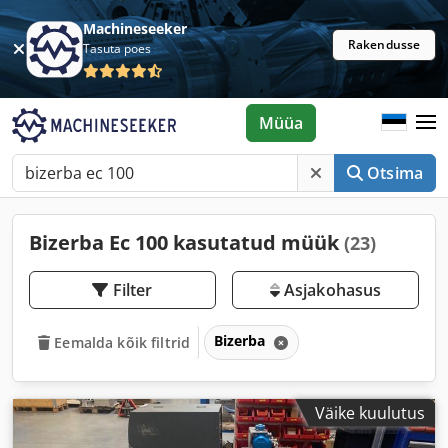
Machineseeker
Rakendusse
Tasuta poes
Müüa
Otsima
Bizerba Ec 100 kasutatud müük
(23)
Filter
Asjakohasus
Bizerba
Eemalda kõik filtrid
Väike kuulutus