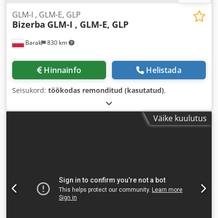
GLM-I , GLM-E, GLP
Bizerba
GLM-I , GLM-E, GLP
Barak
830 km
Hinnainfo
Helistada
Seisukord:
töökodas remonditud (kasutatud)
,
Väike kuulutus