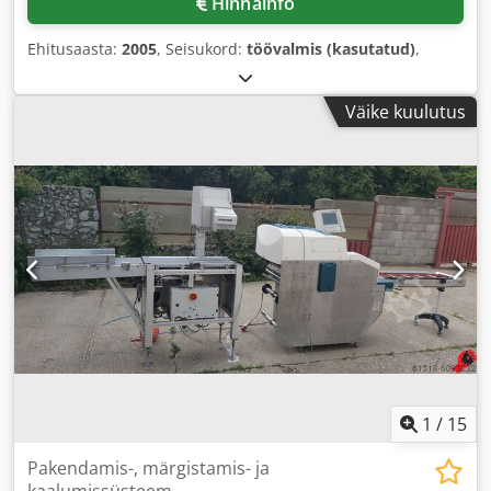
Hinnainfo
Ehitusaasta:
2005
, Seisukord:
töövalmis (kasutatud)
,
Väike kuulutus
1
/
15
Pakendamis-, märgistamis- ja