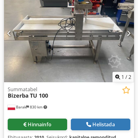
1
/
2
Summatabel
Bizerba
TU 100
Barak
830 km
Hinnainfo
Helistada
Ehitusaasta:
2010
, Seisukord:
kapitalne remonditud