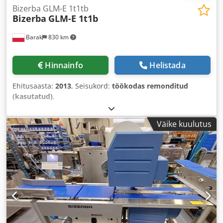
Bizerba GLM-E 1t1tb
Bizerba
GLM-E 1t1b
Barak
830 km
Hinnainfo
Helistada
Ehitusaasta:
2013
, Seisukord:
töökodas remonditud
(kasutatud)
,
Väike kuulutus