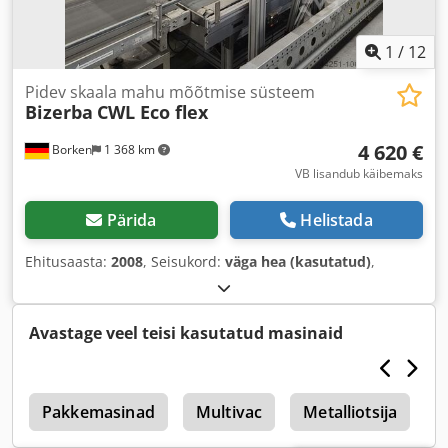
1
/
12
Pidev skaala mahu mõõtmise süsteem
Bizerba
CWL Eco flex
4 620 €
Borken
1 368 km
VB lisandub käibemaks
Pärida
Helistada
Ehitusaasta:
2008
, Seisukord:
väga hea (kasutatud)
,
Avastage veel teisi kasutatud masinaid
a
Pakkemasinad
Multivac
Metalliotsija
M