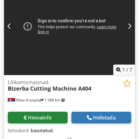
1
/
7
Lõikamismasinad
Bizerba
Cutting Machine A404
Mala Vranjska
1 588 km
Hinnainfo
Helistada
Seisukord:
kasutatud
,