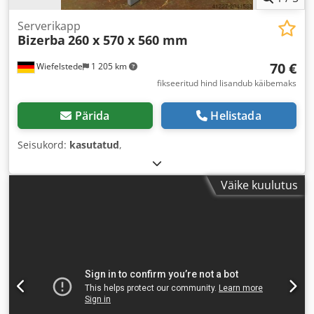
Serverikapp
Bizerba
260 x 570 x 560 mm
70 €
Wiefelstede
1 205 km
fikseeritud hind lisandub käibemaks
Pärida
Helistada
Seisukord:
kasutatud
,
Väike kuulutus