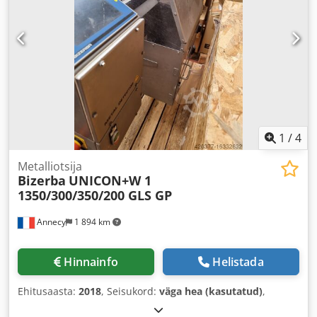
1
/
4
Metalliotsija
Bizerba
UNICON+W 1
1350/300/350/200 GLS GP
Annecy
1 894 km
Hinnainfo
Helistada
Ehitusaasta:
2018
, Seisukord:
väga hea (kasutatud)
,