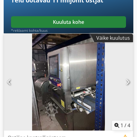
Teid ootavad
11 miljonit ostjat
Kuuluta kohe
*reklaami kohta/kuus
Väike kuulutus
1
/
4