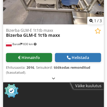
1
/
3
Bizerba GLM-E 1t1tb maxx
Bizerba
GLM-E 1t1b maxx
Barak
830 km
Hinnainfo
Helistada
Ehitusaasta:
2016
, Seisukord:
töökodas remonditud
(kasutatud)
,
Väike kuulutus