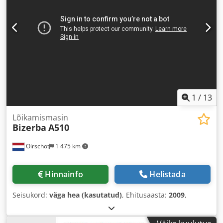
1
/
13
Lõikamismasin
Bizerba
A510
Oirschot
1 475 km
Hinnainfo
Helistada
Seisukord:
väga hea (kasutatud)
, Ehitusaasta:
2009
,