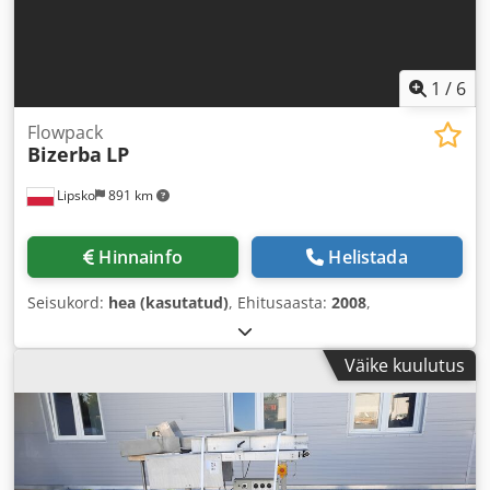
1
/
6
Flowpack
Bizerba
LP
Lipsko
891 km
Hinnainfo
Helistada
Seisukord:
hea (kasutatud)
, Ehitusaasta:
2008
,
Väike kuulutus