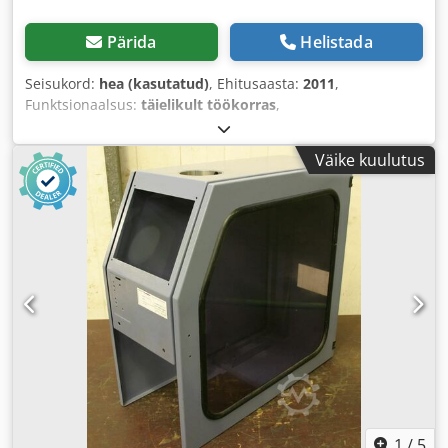
Pärida
Helistada
Seisukord:
hea (kasutatud)
, Ehitusaasta:
2011
,
Funktsionaalsus:
täielikult töökorras
,
Väike kuulutus
1
/
5