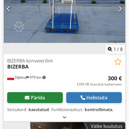
1
/
8
BIZERBA konveierilint
BIZERBA
300 €
Dębica
979 km
EXW VB lisandub käibemaks
Pärida
Helistada
Seisukord:
kasutatud
, Funktsionaalsus:
kontrollimata
,
Väike kuulutus