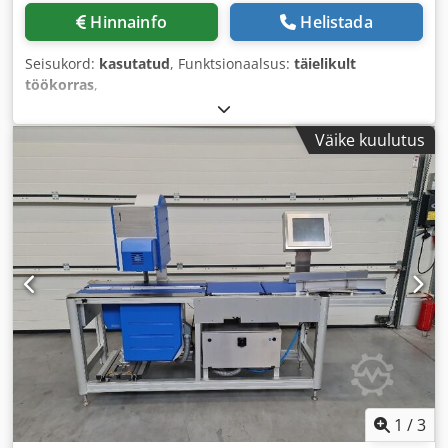
Hinnainfo
Helistada
Seisukord:
kasutatud
, Funktsionaalsus:
täielikult
töökorras
,
Väike kuulutus
1
/
3