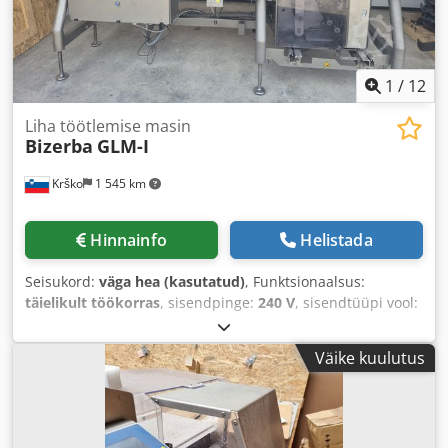
1
/
12
Liha töötlemise masin
Bizerba
GLM-I
Krško
1 545 km
Hinnainfo
Helistada
Seisukord:
väga hea (kasutatud)
, Funktsionaalsus:
täielikult töökorras
, sisendpinge:
240 V
, sisendtüüpi vool:
Alalisvool
, sisendvool:
3 A
,
Väike kuulutus