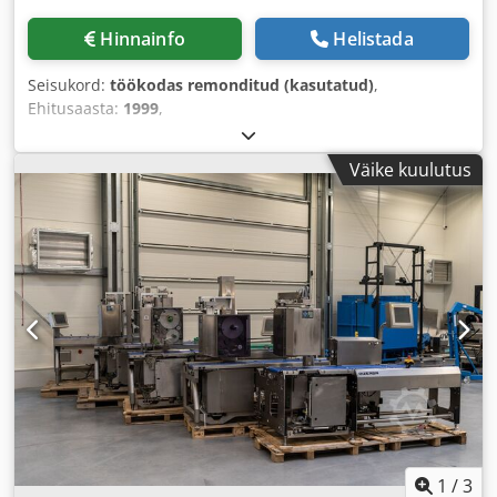
Hinnainfo
Helistada
Seisukord:
töökodas remonditud (kasutatud)
,
Ehitusaasta:
1999
,
Väike kuulutus
1
/
3