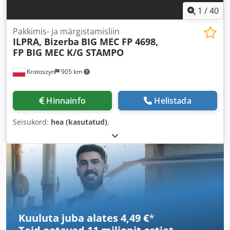
1
/
40
Pakkimis- ja märgistamisliin
ILPRA, Bizerba
BIG MEC FP 4698,
FP BIG MEC K/G STAMPO
Krotoszyn
905 km
Hinnainfo
Helistada
Seisukord:
hea (kasutatud)
,
Kuuluta juba alates 4,49 €
*