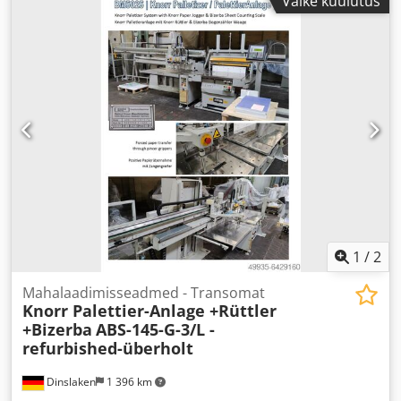
Väike kuulutus
1
/
2
Mahalaadimisseadmed - Transomat
Knorr Palettier-Anlage +Rüttler
+Bizerba
ABS-145-G-3/L -
refurbished-überholt
Dinslaken
1 396 km