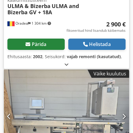
kaalumissüsteem
ULMA & Bizerba
ULMA and
Bizerba GV + 18A
2 900 €
Oradea
1 304 km
fikseeritud hind lisandub käibemaks
Pärida
Helistada
Ehitusaasta:
2002
, Seisukord:
vajab remonti (kasutatud)
,
Väike kuulutus