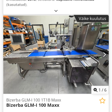
(kasutatud)
,
Väike kuulutus
1
/
6
Bizerba GLM-I 100 1T1B Maxx
Bizerba
GLM-I 100 Maxx