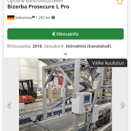
Optiline kontrollisüsteem
Bizerba
Prosecure L Pro
Saksamaa
1 242 km
Hinnainfo
Ehitusaasta:
2018
, Seisukord:
töövalmis (kasutatud)
,
Väike kuulutus