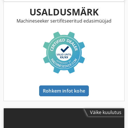
USALDUSMÄRK
Machineseeker sertifitseeritud edasimüüjad
Rohkem infot kohe
Väike kuulutus