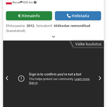
Barak
830 km
Hinnainfo
Helistada
Ehitusaasta:
2012
, Seisukord:
töökodas remonditud
(kasutatud)
,
Väike kuulutus