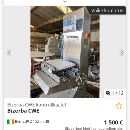
Väike kuulutus
1
/
12
Bizerba CWE kontrollkaaluti
Bizerba
CWE
1 500 €
Iirimaa
2 152 km
fikseeritud hind lisandub käibemaks