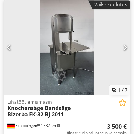
Väike kuulutus
1
/
7
Lihatöötlemismasin
Knochensäge Bandsäge
Bizerba
FK-32 Bj.2011
3 500 €
Schöppingen
1 332 km
fikseeritud hind lisandub käibemaks