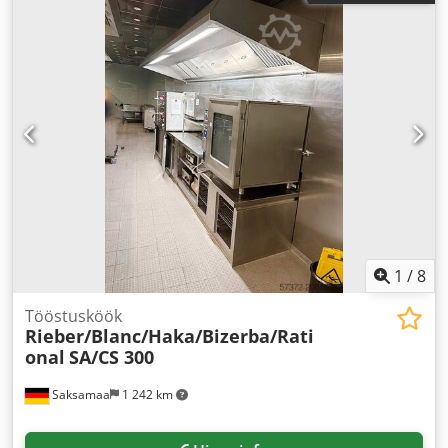
1
/
8
Tööstusköök
Rieber/Blanc/Haka/Bizerba/Rati
onal
SA/CS 300
Saksamaa
1 242 km