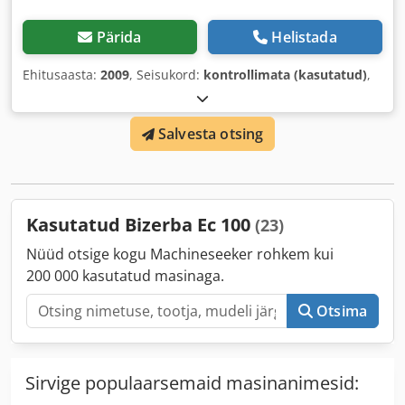
Pärida
Helistada
Ehitusaasta:
2009
, Seisukord:
kontrollimata (kasutatud)
,
Salvesta otsing
Kasutatud Bizerba Ec 100
(23)
Nüüd otsige kogu Machineseeker rohkem kui
200 000 kasutatud masinaga.
Otsima
Sirvige populaarsemaid masinanimesid: