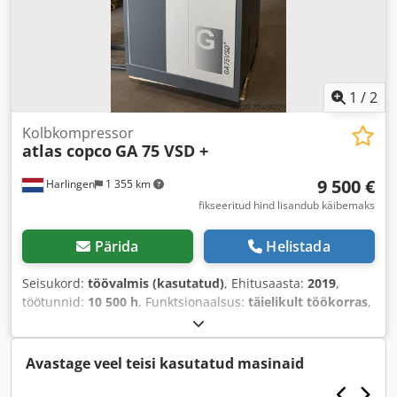
1
/
2
Kolbkompressor
atlas copco
GA 75 VSD +
9 500 €
Harlingen
1 355 km
fikseeritud hind lisandub käibemaks
Pärida
Helistada
Seisukord:
töövalmis (kasutatud)
, Ehitusaasta:
2019
,
töötunnid:
10 500 h
, Funktsionaalsus:
täielikult töökorras
,
kogumass:
898 kg
, võimsus:
75 kW (101,97 hj)
, mahuline
vooluhulk:
476 m³/h
, rõhk (max.):
13 latt
, jahutuse tüüp:
õhk
, Varustus:
Tüübisilt saadaval, dokumentatsioon /
Avastage veel teisi kasutatud masinaid
käsiraamat
,