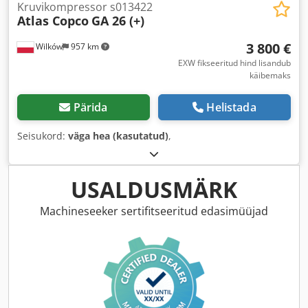
Kruvikompressor s013422
Atlas Copco
GA 26 (+)
3 800 €
Wilków
957 km
EXW fikseeritud hind lisandub
käibemaks
Pärida
Helistada
Seisukord:
väga hea (kasutatud)
,
USALDUSMÄRK
Machineseeker sertifitseeritud edasimüüjad