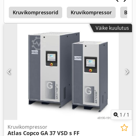
d
Kruvikompressorid
Kruvikompressor
Bog
Väike kuulutus
1
/
1
Kruvikompressor
Atlas Copco
GA 37 VSD s FF