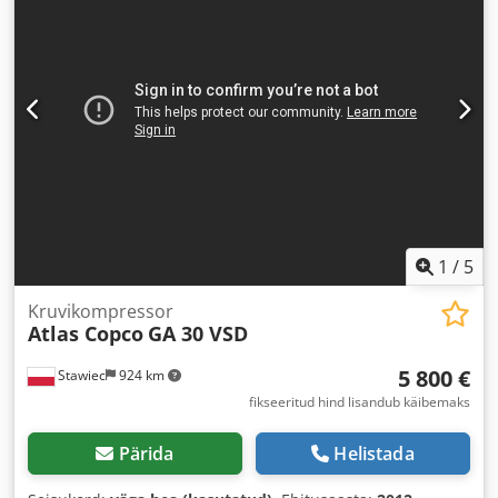
1
/
5
Kruvikompressor
Atlas Copco
GA 30 VSD
5 800 €
Stawiec
924 km
fikseeritud hind lisandub käibemaks
Pärida
Helistada