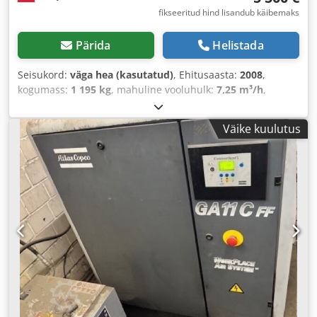
fikseeritud hind lisandub käibemaks
Pärida
Helistada
Seisukord:
väga hea (kasutatud)
, Ehitusaasta:
2008
,
kogumass:
1 195 kg
, mahuline vooluhulk:
7,25 m³/h
,
töörõhk:
13 latt
, sisendpinge:
400 V
,
Väike kuulutus