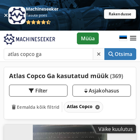
Machineseeker
Rakendusse
Tasuta poes
Müüa
Otsima
Atlas Copco Ga kasutatud müük
(369)
Filter
Asjakohasus
Atlas Copco
Eemalda kõik filtrid
Väike kuulutus