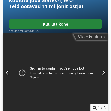
Kuuluta juba alates 4,49 €
*
Teid ootavad
11 miljonit ostjat
Kuuluta kohe
*reklaami kohta/kuus
Väike kuulutus
1
/
5