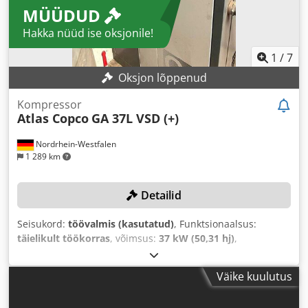
MÜÜDUD
Hakka nüüd ise oksjonile!
1
/
7
Oksjon lõppenud
Kompressor
Atlas Copco
GA 37L VSD (+)
Nordrhein-Westfalen
1 289 km
Detailid
Seisukord:
töövalmis (kasutatud)
, Funktsionaalsus:
täielikult töökorras
, võimsus:
37 kW (50,31 hj)
,
Ehitusaasta:
2019
, rõhk (max.):
13 latt
, kasutatav paagi
maht:
1 500 l
, pöörlemiskiirus (maks.):
3 800 p/min
,
Väike kuulutus
mahuline vooluhulk:
475,2 m³/h
, masina/sõiduki number:
API866497
,