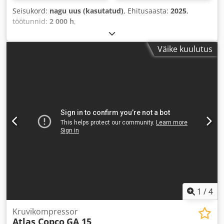
Seisukord:
nagu uus (kasutatud)
, Ehitusaasta:
2025
,
töötunnid:
2 000 h
,
Väike kuulutus
1
/
4
Kruvikompressor
Atlas Copco
GA 15