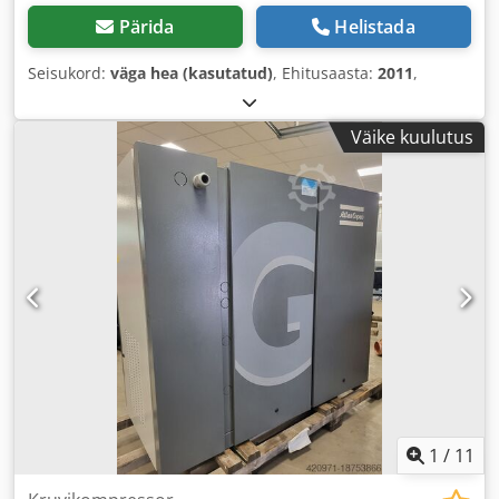
Pärida
Helistada
Seisukord:
väga hea (kasutatud)
, Ehitusaasta:
2011
,
Väike kuulutus
1
/
11