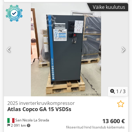
Väike kuulutus
1
/
3
2025 inverterkruvikompressor
Atlas Copco
GA 15 VSDSs
13 600 €
San Nicola La Strada
2 091 km
fikseeritud hind lisandub käibemaks