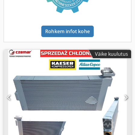
Rohkem infot kohe
Väike kuulutus