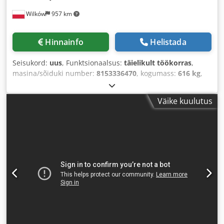
Wilków
957 km
Hinnainfo
Helistada
Seisukord:
uus
, Funktsionaalsus:
täielikult töökorras
,
masina/sõiduki number:
8153336470
, kogumass:
616 kg
,
mahuline vooluhulk:
399 m³/h
, rõhk (min.):
4 latt
, rõhk
(max.):
13 latt
, müratase:
67 dB
, jahutuse tüüp:
õhk
,
Väike kuulutus
Varustus:
Tüübisilt saadaval, dokumentatsioon /
käsiraamat, külmkuivati
,