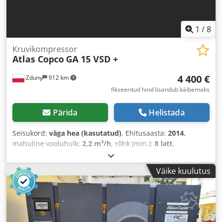
1
/
8
Kruvikompressor
Atlas Copco
GA 15 VSD +
4 400 €
Zduny
912 km
fikseeritud hind lisandub käibemaks
Pärida
Helistada
Seisukord:
väga hea (kasutatud)
, Ehitusaasta:
2014
,
mahuline vooluhulk:
2,2 m³/h
, rõhk (min.):
8 latt
,
Väike kuulutus