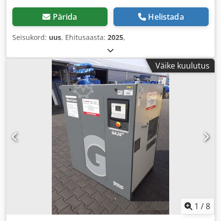
Pärida
Helistada
Seisukord:
uus
, Ehitusaasta:
2025
,
Väike kuulutus
1
/
8