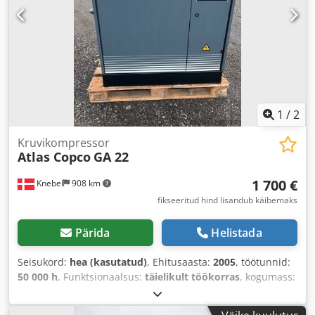
1
/
2
Kruvikompressor
Atlas Copco
GA 22
1 700 €
Knebel
908 km
fikseeritud hind lisandub käibemaks
Pärida
Helistada
Seisukord:
hea (kasutatud)
, Ehitusaasta:
2005
, töötunnid:
50 000 h
, Funktsionaalsus:
täielikult töökorras
, kogumass:
850 kg
, Varustus:
külmkuivati
,