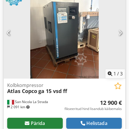
1
/
3
Kolbkompressor
Atlas Copco
ga 15 vsd ff
12 900 €
San Nicola La Strada
2 091 km
fikseeritud hind lisandub käibemaks
Pärida
Helistada