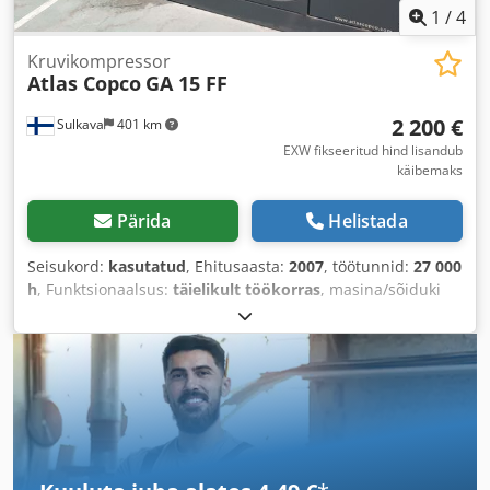
1
/
4
Kruvikompressor
Atlas Copco
GA 15 FF
2 200 €
Sulkava
401 km
EXW fikseeritud hind lisandub
käibemaks
Pärida
Helistada
Seisukord:
kasutatud
, Ehitusaasta:
2007
, töötunnid:
27 000
h
, Funktsionaalsus:
täielikult töökorras
, masina/sõiduki
number:
API454025
,