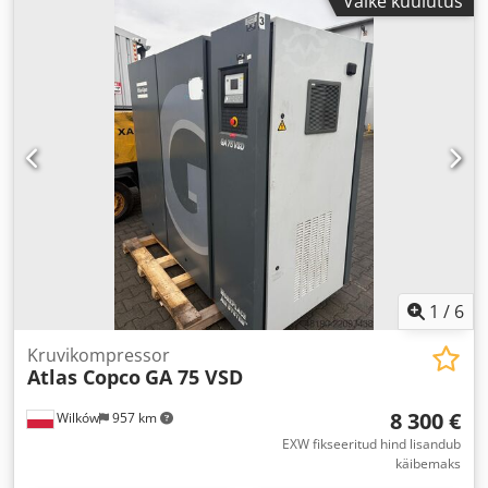
Väike kuulutus
1
/
6
Kruvikompressor
Atlas Copco
GA 75 VSD
8 300 €
Wilków
957 km
EXW fikseeritud hind lisandub
käibemaks