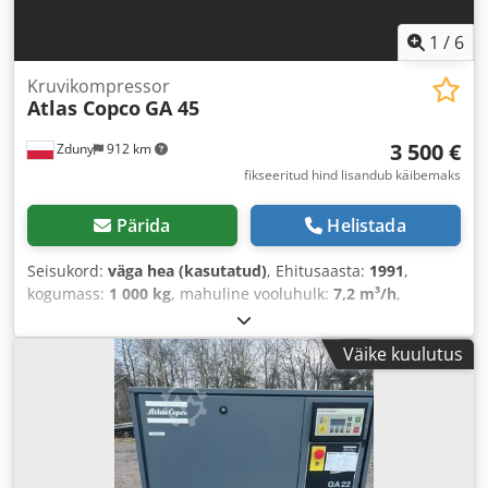
1
/
6
Kruvikompressor
Atlas Copco
GA 45
3 500 €
Zduny
912 km
fikseeritud hind lisandub käibemaks
Pärida
Helistada
Seisukord:
väga hea (kasutatud)
, Ehitusaasta:
1991
,
kogumass:
1 000 kg
, mahuline vooluhulk:
7,2 m³/h
,
töörõhk:
75 latt
, sisendpinge:
400 V
,
Väike kuulutus