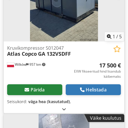
1
/
5
Kruvikompressor S012047
Atlas Copco
GA 132VSDFF
17 500 €
Wilków
957 km
EXW fikseeritud hind lisandub
käibemaks
Pärida
Helistada
Seisukord:
väga hea (kasutatud)
,
Väike kuulutus