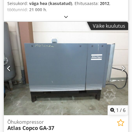
Seisukord:
väga hea (kasutatud)
, Ehitusaasta:
2012
,
töötunnid:
21 000 h
,
Väike kuulutus
1
/
6
Õhukompressor
Atlas Copco
GA-37