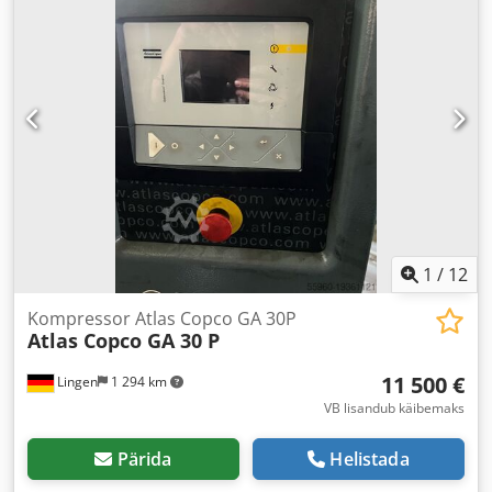
1
/
12
Kompressor Atlas Copco GA 30P
Atlas Copco GA 30 P
11 500 €
Lingen
1 294 km
VB lisandub käibemaks
Pärida
Helistada