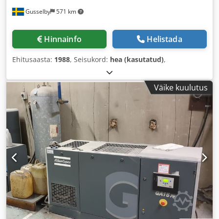
Gusselby
571 km
Hinnainfo
Helistada
Ehitusaasta:
1988
, Seisukord:
hea (kasutatud)
,
Väike kuulutus