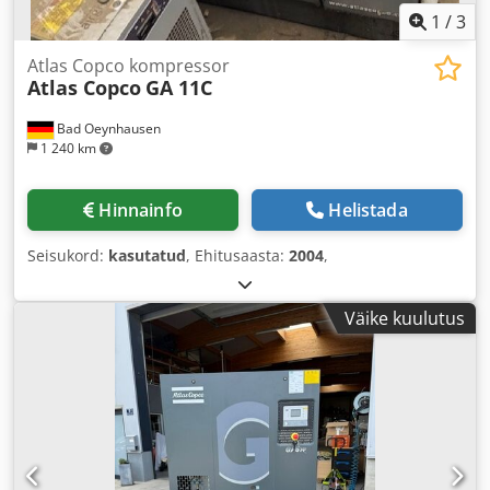
1
/
3
Atlas Copco kompressor
Atlas Copco
GA 11C
Bad Oeynhausen
1 240 km
Hinnainfo
Helistada
Seisukord:
kasutatud
, Ehitusaasta:
2004
,
Väike kuulutus