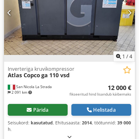
1
/
4
Inverteriga kruvikompressor
Atlas Copco
ga 110 vsd
12 000 €
San Nicola La Strada
2 091 km
fikseeritud hind lisandub käibemaks
Pärida
Helistada
Seisukord:
kasutatud
, Ehitusaasta:
2014
, töötunnid:
39 000
h
,