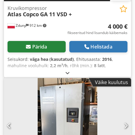
Kruvikompressor
Atlas Copco
GA 11 VSD +
4 000 €
Zduny
912 km
fikseeritud hind lisandub käibemaks
Pärida
Helistada
Seisukord:
väga hea (kasutatud)
, Ehitusaasta:
2016
,
mahuline vooluhulk:
2,2 m³/h
, rõhk (min.):
8 latt
,
Väike kuulutus