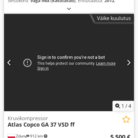
Seisukord:
väga hea (kasutatud)
, Ehitusaasta:
2012
,
Väike kuulutus
1
/
4
Kruvikompressor
Atlas Copco
GA 37 VSD ff
5 500 €
Zduny
912 km