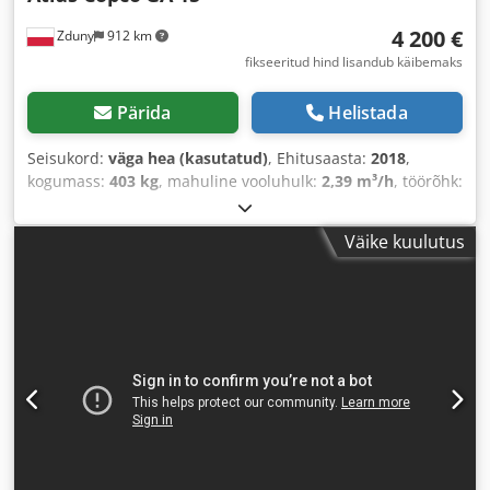
4 200 €
Zduny
912 km
fikseeritud hind lisandub käibemaks
Pärida
Helistada
Seisukord:
väga hea (kasutatud)
, Ehitusaasta:
2018
,
kogumass:
403 kg
, mahuline vooluhulk:
2,39 m³/h
, töörõhk:
10 latt
, sisendpinge:
400 V
,
Väike kuulutus