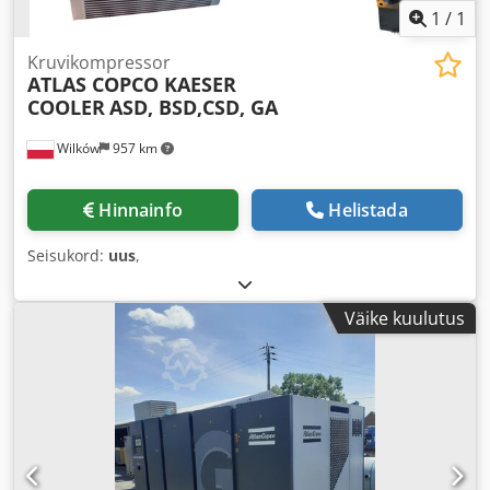
1
/
1
Kruvikompressor
ATLAS COPCO KAESER
COOLER
ASD, BSD,CSD, GA
Wilków
957 km
Hinnainfo
Helistada
Seisukord:
uus
,
Väike kuulutus