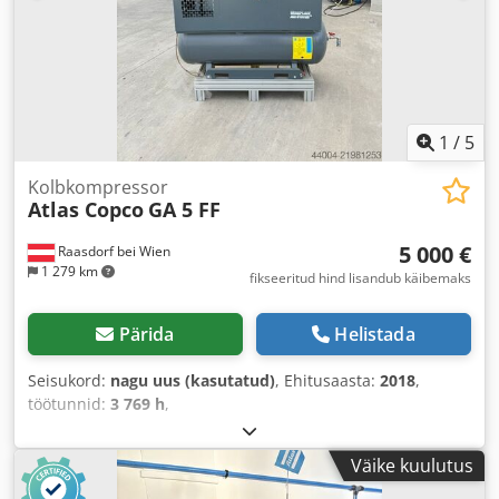
1
/
5
Kolbkompressor
Atlas Copco
GA 5 FF
5 000 €
Raasdorf bei Wien
1 279 km
fikseeritud hind lisandub käibemaks
Pärida
Helistada
Seisukord:
nagu uus (kasutatud)
, Ehitusaasta:
2018
,
töötunnid:
3 769 h
,
Väike kuulutus