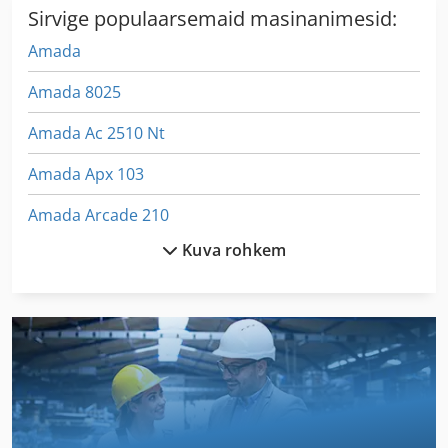
Sirvige populaarsemaid masinanimesid:
Amada
Amada 8025
Amada Ac 2510 Nt
Amada Apx 103
Amada Arcade 210
Kuva rohkem
Amada Arcade 212
Amada Aries 245
Amada Ctb 400
Amada Em 2510 Nt
Amada Emz