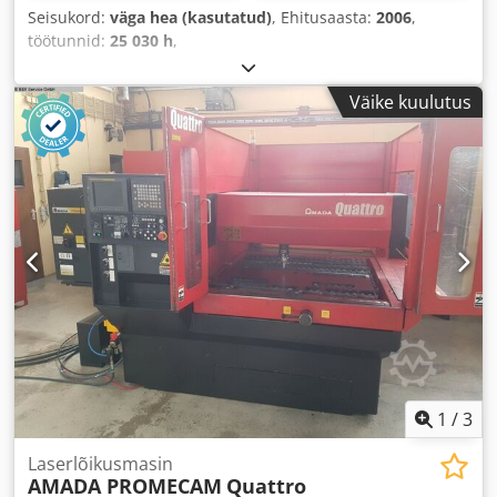
Seisukord:
väga hea (kasutatud)
, Ehitusaasta:
2006
,
töötunnid:
25 030 h
,
Väike kuulutus
1
/
3
Laserlõikusmasin
AMADA PROMECAM
Quattro