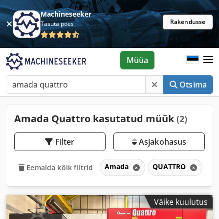
Machineseeker
Rakendusse
Tasuta poes
Müüa
Otsima
Amada Quattro kasutatud müük
(2)
Filter
Asjakohasus
Amada
QUATTRO
Eemalda kõik filtrid
Väike kuulutus