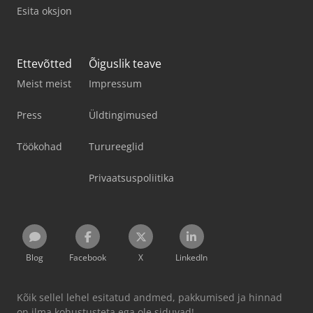
Esita oksjon
Ettevõtted
Õiguslik teave
Meist meist
Impressum
Press
Üldtingimused
Töökohad
Turureeglid
Privaatsuspoliitika
Blog
Facebook
X
LinkedIn
Kõik sellel lehel esitatud andmed, pakkumised ja hinnad
on ilma kohustusteta ega ole siduvad!