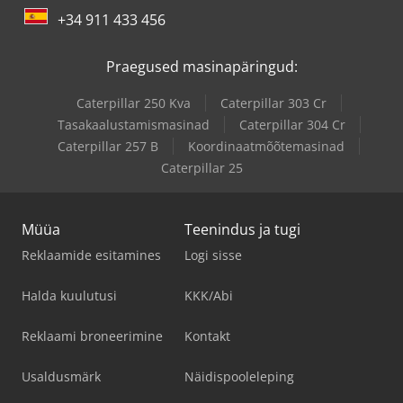
+34 911 433 456
Praegused masinapäringud:
Caterpillar 250 Kva
Caterpillar 303 Cr
Tasakaalustamismasinad
Caterpillar 304 Cr
Caterpillar 257 B
Koordinaatmõõtemasinad
Caterpillar 25
Müüa
Teenindus ja tugi
Reklaamide esitamines
Logi sisse
Halda kuulutusi
KKK/Abi
Reklaami broneerimine
Kontakt
Usaldusmärk
Näidispooleleping