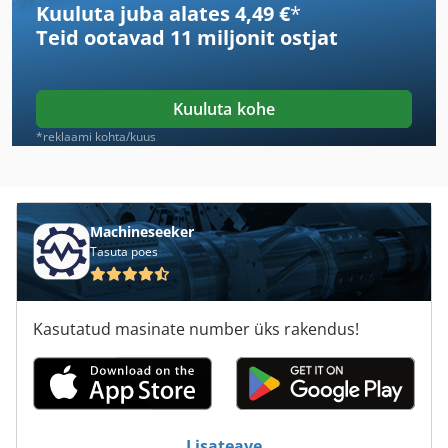
Kuuluta juba alates 4,49 €
*
Amada Europe 245
Teid ootavad
11 miljonit ostjat
Amada Europe 258
Amada Fo 3015
Kuuluta kohe
Amada Ha 250
*reklaami kohta/kuus
Amada Ha 400
Amada Ha 500
Machineseeker
Tasuta poes
Amada Hfa 330
Amada Lc 1212
Kasutatud masinate number üks rakendus!
Amada Lc 2415
Amada Pega
Amada Pega 244
Lisateave