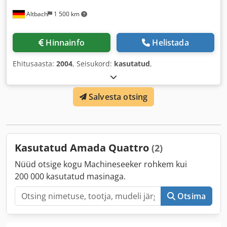
Altbach
1 500 km
Hinnainfo
Helistada
Ehitusaasta:
2004
, Seisukord:
kasutatud
,
Salvesta otsing
Kasutatud Amada Quattro
(2)
Nüüd otsige kogu Machineseeker rohkem kui
200 000 kasutatud masinaga.
Otsima