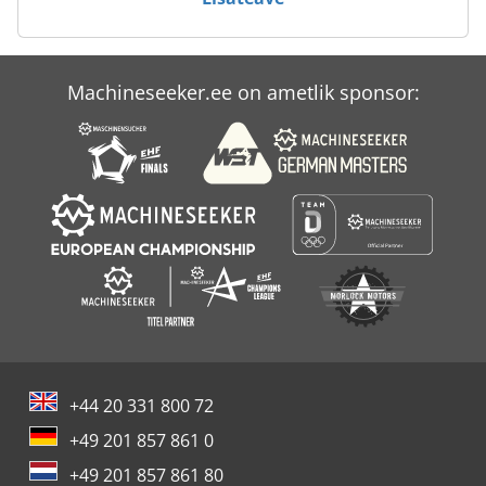
Amada Schiavi
Amada Vipros 255
Machineseeker.ee on ametlik sponsor:
Amada Vipros 358
Amada Vipros 368
+44 20 331 800 72
+49 201 857 861 0
+49 201 857 861 80