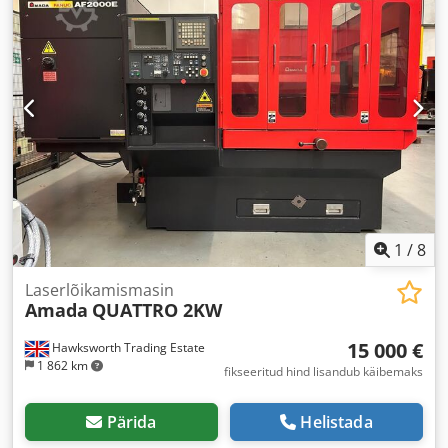
1
/
8
Laserlõikamismasin
Amada
QUATTRO 2KW
15 000 €
Hawksworth Trading Estate
1 862 km
fikseeritud hind lisandub käibemaks
Pärida
Helistada