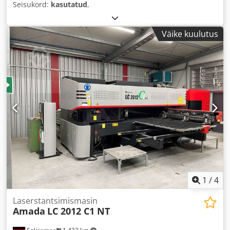
Seisukord:
kasutatud
,
Väike kuulutus
1
/
4
Laserstantsimismasin
Amada
LC 2012 C1 NT