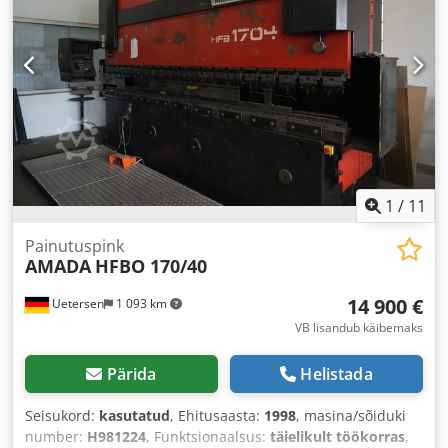
1
/
11
Painutuspink
AMADA
HFBO 170/40
14 900 €
Uetersen
1 093 km
VB lisandub käibemaks
Pärida
Helistada
Seisukord:
kasutatud
, Ehitusaasta:
1998
, masina/sõiduki
number:
H981224
, Funktsionaalsus:
täielikult töökorras
,