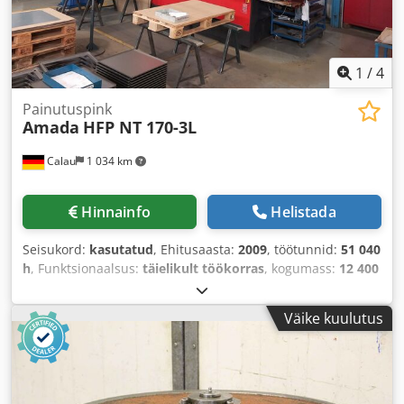
1
/
4
Painutuspink
Amada
HFP NT 170-3L
Calau
1 034 km
Hinnainfo
Helistada
Seisukord:
kasutatud
, Ehitusaasta:
2009
, töötunnid:
51 040
h
, Funktsionaalsus:
täielikult töökorras
, kogumass:
12 400
kg
, kogupikkus:
2 650 mm
, kogukõrgus:
3 150 mm
,
kogulaius:
4 550 mm
, käigupikkus:
350 mm
, sisendtüüpi
Väike kuulutus
vool:
kolmefaasiline
, pressimissurve:
170 t
, sisendpinge:
400 V
,