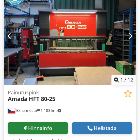
1
/
12
Painutuspink
Amada
HFT 80-25
Brno-město
1 183 km
Hinnainfo
Helistada