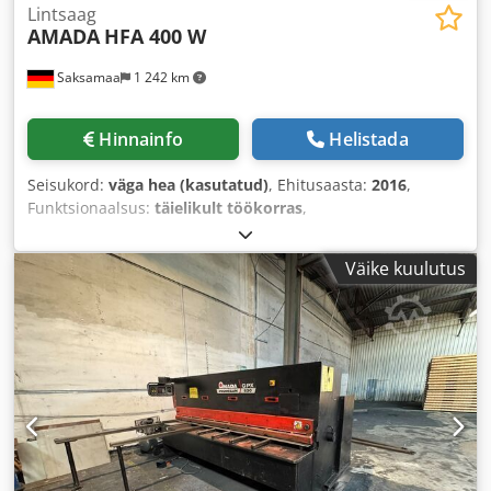
Lintsaag
AMADA
HFA 400 W
Saksamaa
1 242 km
Hinnainfo
Helistada
Seisukord:
väga hea (kasutatud)
, Ehitusaasta:
2016
,
Funktsionaalsus:
täielikult töökorras
,
Väike kuulutus