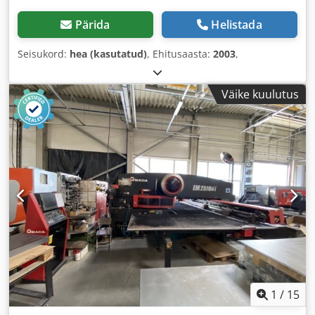
Pärida
Helistada
Seisukord:
hea (kasutatud)
, Ehitusaasta:
2003
,
Väike kuulutus
1
/
15