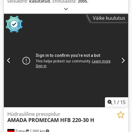
Seisukord:
kasutatud
, Ehitusaasta:
2005
,
Väike kuulutus
1
/
15
Hüdrauliline presspidur
AMADA PROMECAM
HFB 220-30 H
Trittau
1 060 km