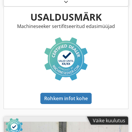
USALDUSMÄRK
Machineseeker sertifitseeritud edasimüüjad
Rohkem infot kohe
Väike kuulutus