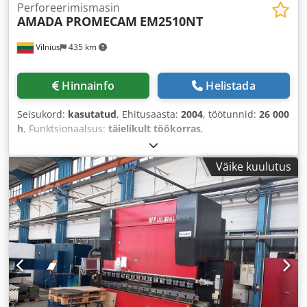
Perforeerimismasin
AMADA PROMECAM
EM2510NT
Vilnius
435 km
Hinnainfo
Helistada
Seisukord:
kasutatud
, Ehitusaasta:
2004
, töötunnid:
26 000
h
, Funktsionaalsus:
täielikult töökorras
,
Väike kuulutus