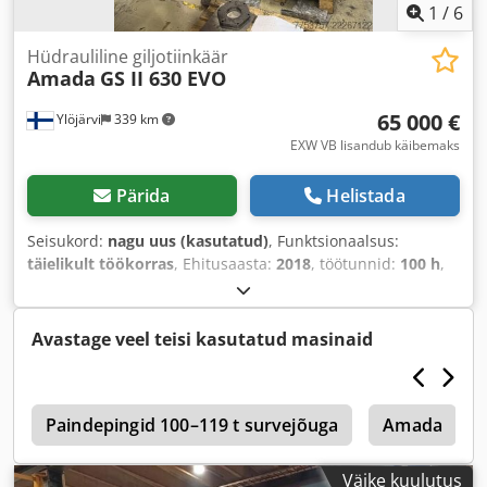
1
/
6
Hüdrauliline giljotiinkäär
Amada
GS II 630 EVO
65 000 €
Ylöjärvi
339 km
EXW VB lisandub käibemaks
Pärida
Helistada
Seisukord:
nagu uus (kasutatud)
, Funktsionaalsus:
täielikult töökorras
, Ehitusaasta:
2018
, töötunnid:
100 h
,
Varustus:
Tüübisilt saadaval
,
Avastage veel teisi kasutatud masinaid
l
Paindepingid 100–119 t survejõuga
Amada
Väike kuulutus