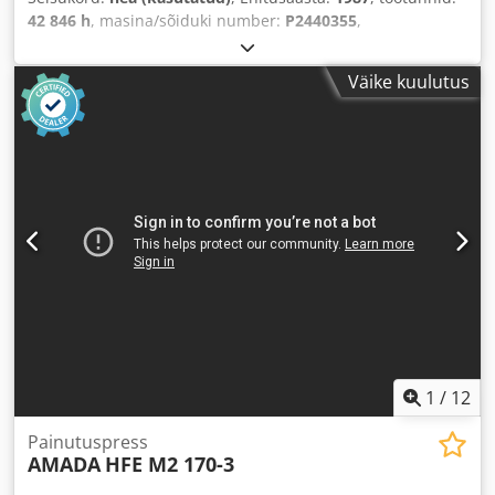
42 846 h
, masina/sõiduki number:
P2440355
,
Väike kuulutus
1
/
12
Painutuspress
AMADA
HFE M2 170-3