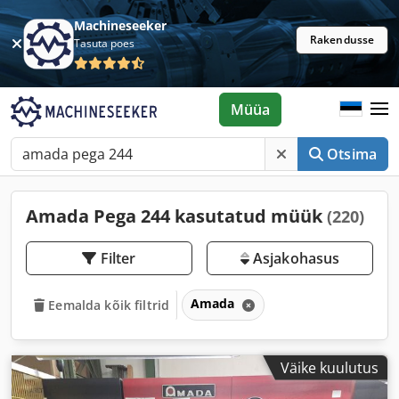
Machineseeker
Rakendusse
Tasuta poes
Müüa
Otsima
Amada Pega 244 kasutatud müük
(220)
Filter
Asjakohasus
Amada
Eemalda kõik filtrid
Väike kuulutus