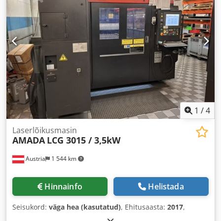
1
/
4
Laserlõikusmasin
AMADA
LCG 3015 / 3,5kW
Austria
1 544 km
Hinnainfo
Helistada
Seisukord:
väga hea (kasutatud)
, Ehitusaasta:
2017
,