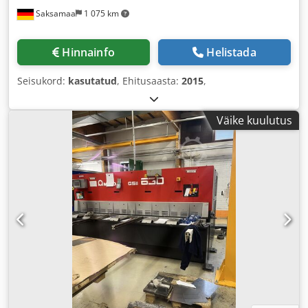
Saksamaa
1 075 km
Hinnainfo
Helistada
Seisukord:
kasutatud
, Ehitusaasta:
2015
,
Väike kuulutus