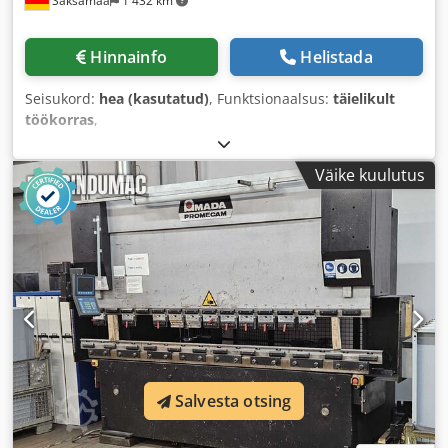
Saksamaa
1 432 km
Hinnainfo
Helistada
Seisukord:
hea (kasutatud)
, Funktsionaalsus:
täielikult
töökorras
,
Väike kuulutus
Salvesta otsing