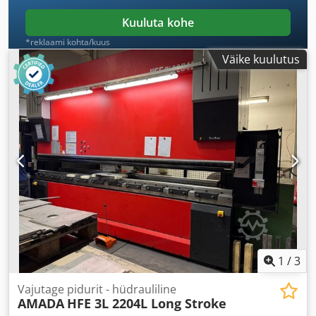
Kuuluta kohe
*reklaami kohta/kuus
Väike kuulutus
1
/
3
Vajutage pidurit - hüdrauliline
AMADA
HFE 3L 2204L Long Stroke