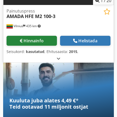
1
/
20
Painutuspress
AMADA
HFE M2 100-3
Vilnius
435 km
Hinnainfo
Helistada
Seisukord:
kasutatud
, Ehitusaasta:
2015
,
Kuuluta juba alates 4,49 €
*
Teid ootavad
11 miljonit ostjat