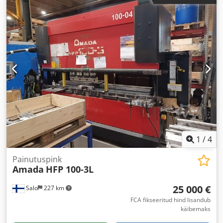
1
/
4
Painutuspink
Amada
HFP 100-3L
25 000 €
Salo
227 km
FCA fikseeritud hind lisandub
käibemaks