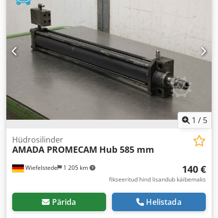
1
/
5
Hüdrosilinder
AMADA PROMECAM
Hub 585 mm
140 €
Wiefelstede
1 205 km
fikseeritud hind lisandub käibemaks
Pärida
Helistada