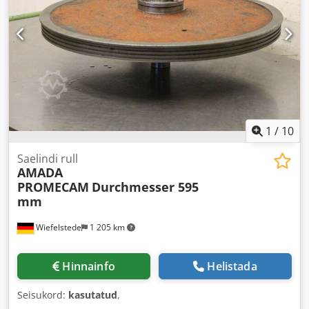
1
/
10
Saelindi rull
AMADA
PROMECAM
Durchmesser 595
mm
Wiefelstede
1 205 km
Hinnainfo
Helistada
Seisukord:
kasutatud
,