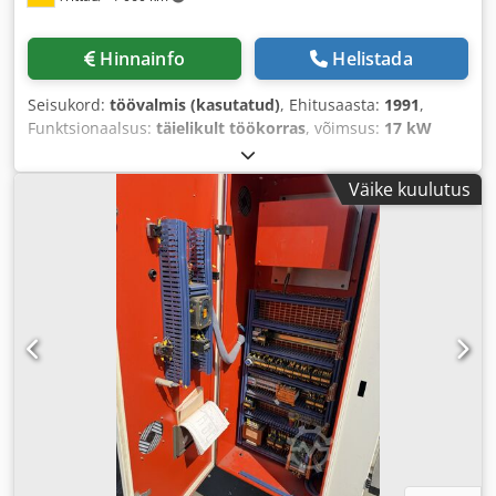
Hinnainfo
Helistada
Seisukord:
töövalmis (kasutatud)
, Ehitusaasta:
1991
,
Funktsionaalsus:
täielikult töökorras
, võimsus:
17 kW
(23,11 hj)
, pressimissurve:
220 t
, käigupikkus:
180 mm
,
kaelusügavus:
420 mm
, kogulaius:
3 650 mm
, kogukõrgus:
Väike kuulutus
2 900 mm
, kogumass:
17 900 kg
,