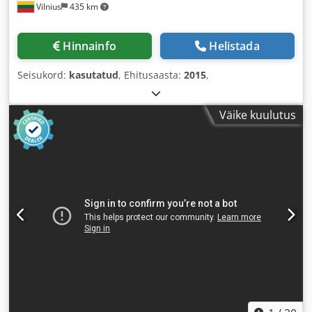
Vilnius
435 km
Hinnainfo
Helistada
Seisukord:
kasutatud
, Ehitusaasta:
2015
,
Väike kuulutus