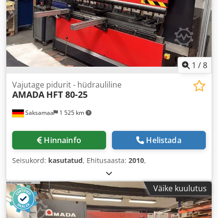
1
/
8
Vajutage pidurit - hüdrauliline
AMADA
HFT 80-25
Saksamaa
1 525 km
Hinnainfo
Helistada
Seisukord:
kasutatud
, Ehitusaasta:
2010
,
Väike kuulutus