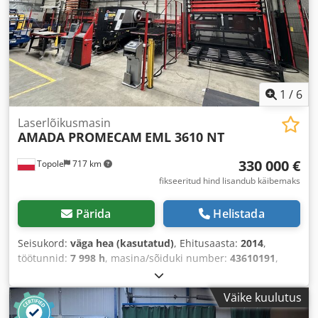
1
/
6
Laserlõikusmasin
AMADA PROMECAM
EML 3610 NT
330 000 €
Topole
717 km
fikseeritud hind lisandub käibemaks
Pärida
Helistada
Seisukord:
väga hea (kasutatud)
, Ehitusaasta:
2014
,
töötunnid:
7 998 h
, masina/sõiduki number:
43610191
,
alumiiniumlehe paksus (max.):
6 mm
,
Väike kuulutus