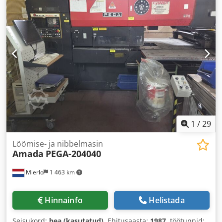
1
/
29
Löömise- ja nibbelmasin
Amada
PEGA-204040
Mierlo
1 463 km
Hinnainfo
Helistada
Seisukord:
hea (kasutatud)
, Ehitusaasta:
1987
, töötunnid: