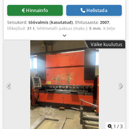
Hinnainfo
Helistada
Seisukord:
töövalmis (kasutatud)
, Ehitusaasta:
2007
,
lõikejõud:
31 t
, lehtmetalli paksus (maks.):
5 mm
, X-telje
liikumisteekond:
2 500 mm
, Y-telje liikumisteekond:
1 525
mm
, kogumass:
21 000 kg
, lauakoormus:
160 kg
, telgede
Väike kuulutus
arv:
2
, 2007. aastal toodetud CNC-stantsimismasin. Selle
AMADA EMZ 3610 NT stantsimisjõud on 300 kN ning
liikumisulatus X-teljel 2500 mm ja Y-teljel 1525 mm.
Masina maksimaalne materjali paksus on 4,5 mm ja
löögisagedus 1000 lööki minutis. Kui otsite kvaliteetset
stantsimismasinat, kaaluge meie müügis oleva AMADA
EMZ 3610 NT masina ostmist. Lisateabe saamiseks võtke
meiega ühendust. Dsdpjztc Izsfx Ahvswa • Survejõud: 300
kN • Liikumisulatus X/Y: 2500 mm/1525 mm •
Liikumisulatus X/Y koos taaspositsioneerimisega: 5000
mm/1525 mm • Materjali maksimaalne paksus: 4,5 mm •
Laua maksimaalne koormus: 160 kg • Liikumiskiirus X/Y:
100 m/80 m/min • Telje kiirus: 128 m/min •
Positsioneerimistäpsus: +/-0,1 mm • Revolveripead: 45,
1
/
3