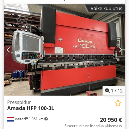
Väike kuulutus
1
/
12
Presspidur
Amada
HFP 100-3L
20 950 €
Aalten
1 381 km
fikseeritud hind lisandub käibemaks