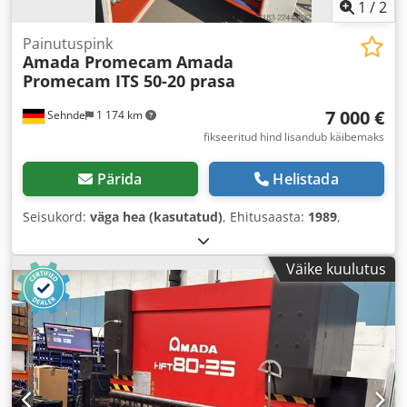
1
/
2
Painutuspink
Amada Promecam
Amada
Promecam ITS 50-20 prasa
7 000 €
Sehnde
1 174 km
fikseeritud hind lisandub käibemaks
Pärida
Helistada
Seisukord:
väga hea (kasutatud)
, Ehitusaasta:
1989
,
Väike kuulutus