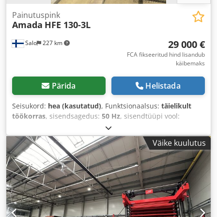
automaatsed indeksipead: 2xB/2xC • Revolveri kiirus: 30
pööret minutis • Töökiirus: 1000 lööki/min • Masina kaal:
Painutuspink
Amada
HFE 130-3L
umbes 21 000 kg
29 000 €
Salo
227 km
FCA fikseeritud hind lisandub
käibemaks
Pärida
Helistada
Seisukord:
hea (kasutatud)
, Funktsionaalsus:
täielikult
töökorras
, sisendsagedus:
50 Hz
, sisendtüüpi vool:
kolmefaasiline
, pressimissurve:
130 t
, Varustus:
CE-
märgistus
,
Väike kuulutus