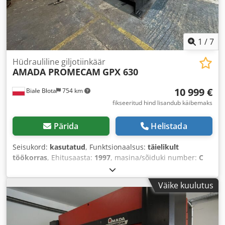
1
/
7
Hüdrauliline giljotiinkäär
AMADA PROMECAM
GPX 630
10 999 €
Białe Błota
754 km
fikseeritud hind lisandub käibemaks
Pärida
Helistada
Seisukord:
kasutatud
, Funktsionaalsus:
täielikult
töökorras
, Ehitusaasta:
1997
, masina/sõiduki number:
C
97 12 06
, juhtimistüüp:
CNC-juhtimine
, automatiseerimise
tase:
automaatne
, käitlustüüp:
hüdrauliline
, töölaius:
Väike kuulutus
3 100 mm
, lehtmetalli paksus (maks.):
6 mm
, tagumine
piiraja reguleerimine:
CNC-juhitav
, tagatugi:
1 050 mm
,
kogumass:
6 500 kg
, toetusvarte arv:
2
, Varustus:
nurgaklappventiil
,