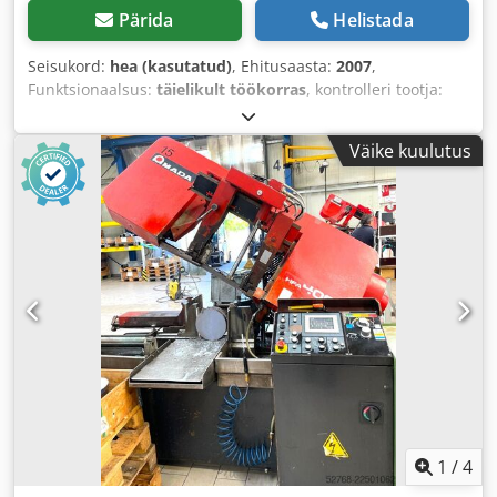
Pärida
Helistada
Seisukord:
hea (kasutatud)
, Ehitusaasta:
2007
,
Funktsionaalsus:
täielikult töökorras
, kontrolleri tootja:
Amada
, juhtimistüüp:
CNC-juhtimine
, automatiseerimise
tase:
automaatne
, käitlustüüp:
hüdrauliline
,
Väike kuulutus
1
/
4