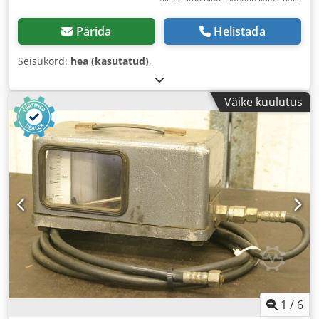
Pärida
Helistada
Seisukord:
hea (kasutatud)
,
Väike kuulutus
1
/
6