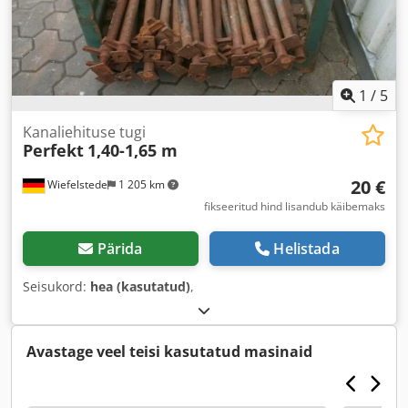
1
/
5
Kanaliehituse tugi
Perfekt
1,40-1,65 m
20 €
Wiefelstede
1 205 km
fikseeritud hind lisandub käibemaks
Pärida
Helistada
Seisukord:
hea (kasutatud)
,
Avastage veel teisi kasutatud masinaid