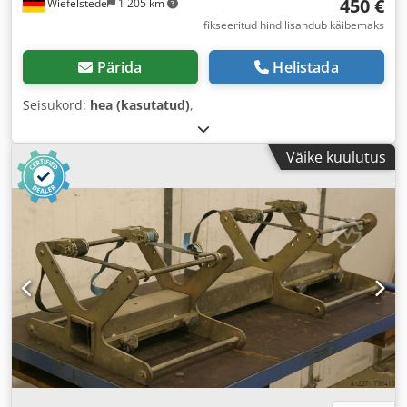
450 €
Wiefelstede
1 205 km
fikseeritud hind lisandub käibemaks
Pärida
Helistada
Seisukord:
hea (kasutatud)
,
Väike kuulutus