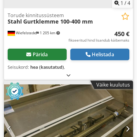
1
/
4
Torude kinnitussüsteem
Stahl
Gurtklemme 100-400 mm
450 €
Wiefelstede
1 205 km
fikseeritud hind lisandub käibemaks
Pärida
Helistada
Seisukord:
hea (kasutatud)
,
Väike kuulutus