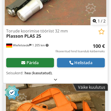
1
/
2
Torude koorimise tööriist 32 mm
Plasson
PLAS 25
100 €
Wiefelstede
1 205 km
fikseeritud hind lisandub käibemaks
Pärida
Helistada
Seisukord:
hea (kasutatud)
,
Väike kuulutus