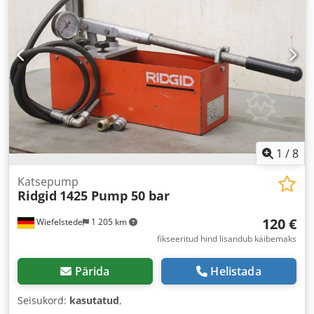
1
/
8
Katsepump
Ridgid
1425 Pump 50 bar
120 €
Wiefelstede
1 205 km
fikseeritud hind lisandub käibemaks
Pärida
Helistada
Seisukord:
kasutatud
,