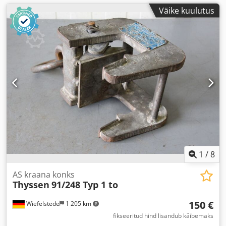
Väike kuulutus
1
/
8
AS kraana konks
Thyssen
91/248 Typ 1 to
150 €
Wiefelstede
1 205 km
fikseeritud hind lisandub käibemaks