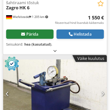
šahtiraami tõstuk
Zagro
HK 6
1 550 €
Wiefelstede
1 205 km
fikseeritud hind lisandub käibemaks
Pärida
Helistada
Seisukord:
hea (kasutatud)
,
Väike kuulutus