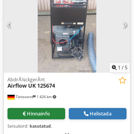
1
/
5
AbdrÃ¼ckgerÃ¤t
Airflow UK
125674
Tönisvorst
1 426 km
Hinnainfo
Helistada
Seisukord:
kasutatud
,