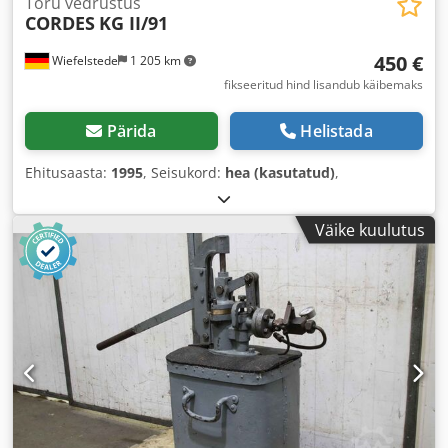
Toru vedrustus
CORDES
KG II/91
450 €
Wiefelstede
1 205 km
fikseeritud hind lisandub käibemaks
Pärida
Helistada
Ehitusaasta:
1995
, Seisukord:
hea (kasutatud)
,
Väike kuulutus