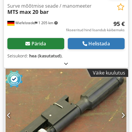
Surve mõõtmise seade / manomeeter
MTS
max 20 bar
95 €
Wiefelstede
1 205 km
fikseeritud hind lisandub käibemaks
Pärida
Helistada
Seisukord:
hea (kasutatud)
,
Väike kuulutus