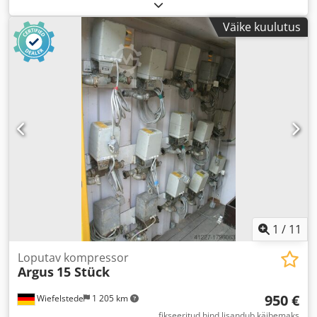
Väike kuulutus
1
/
11
Loputav kompressor
Argus
15 Stück
950 €
Wiefelstede
1 205 km
fikseeritud hind lisandub käibemaks