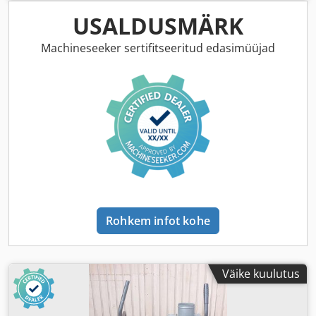
USALDUSMÄRK
Machineseeker sertifitseeritud edasimüüjad
Rohkem infot kohe
Väike kuulutus