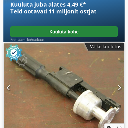
Kuuluta juba alates 4,49 €
*
Teid ootavad
11 miljonit ostjat
Kuuluta kohe
*reklaami kohta/kuus
Väike kuulutus