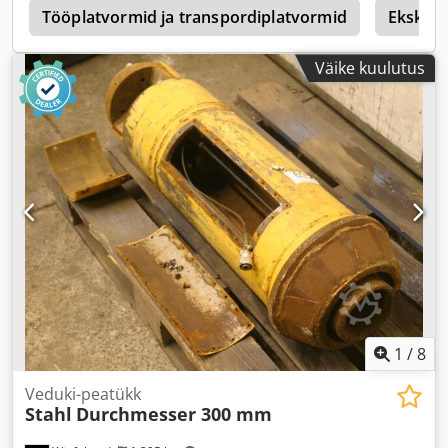
u
Tööplatvormid ja transpordiplatvormid
Ekskav
Väike kuulutus
1
/
8
Veduki-peatükk
Stahl
Durchmesser 300 mm