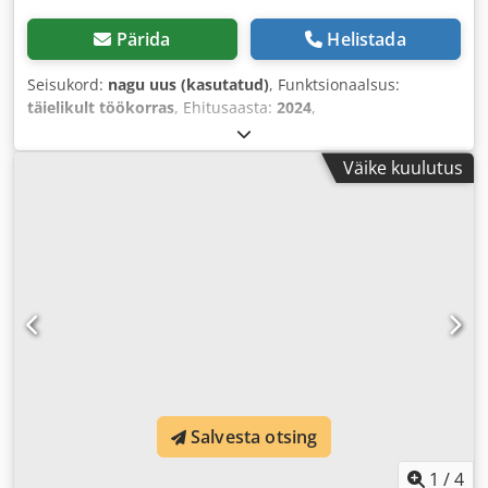
Pärida
Helistada
Seisukord:
nagu uus (kasutatud)
, Funktsionaalsus:
täielikult töökorras
, Ehitusaasta:
2024
,
Väike kuulutus
Salvesta otsing
1
/
4