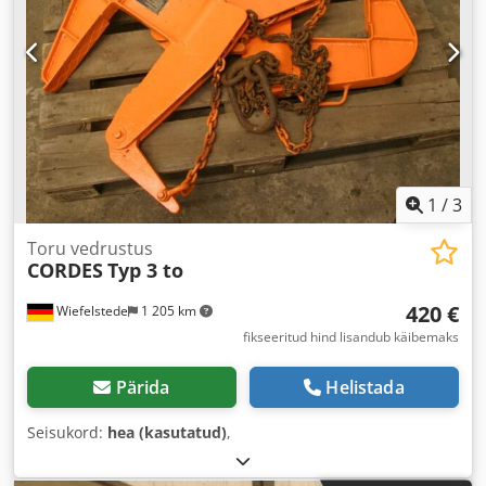
1
/
3
Toru vedrustus
CORDES
Typ 3 to
420 €
Wiefelstede
1 205 km
fikseeritud hind lisandub käibemaks
Pärida
Helistada
Seisukord:
hea (kasutatud)
,