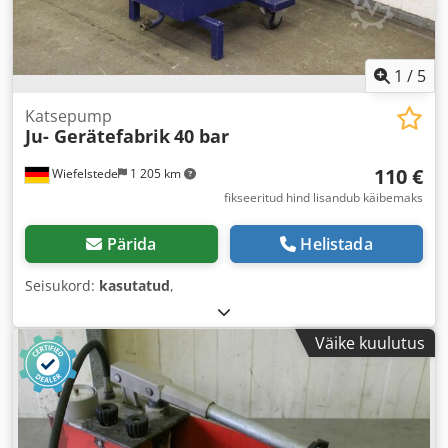
1
/
5
Katsepump
Ju- Gerätefabrik
40 bar
110 €
Wiefelstede
1 205 km
fikseeritud hind lisandub käibemaks
Pärida
Helistada
Seisukord:
kasutatud
,
Väike kuulutus