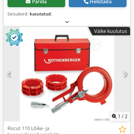
Pärida
Helistada
Seisukord:
kasutatud
,
Väike kuulutus
1
/
2
Rocut 110 Lõike- ja