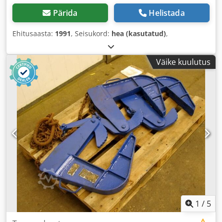
Pärida
Helistada
Ehitusaasta:
1991
, Seisukord:
hea (kasutatud)
,
Väike kuulutus
1
/
5