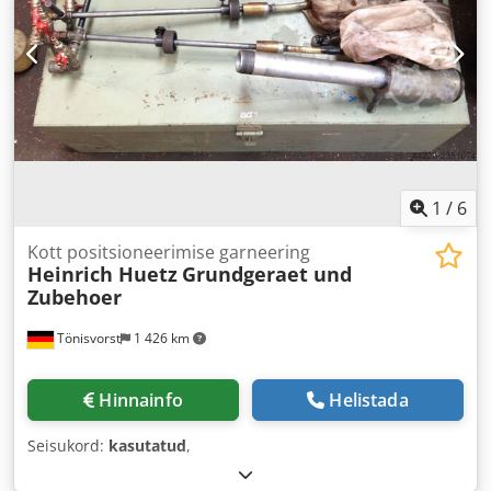
1
/
6
Kott positsioneerimise garneering
Heinrich Huetz
Grundgeraet und
Zubehoer
Tönisvorst
1 426 km
Hinnainfo
Helistada
Seisukord:
kasutatud
,