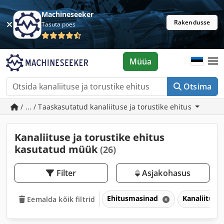
Machineseeker
Rakendusse
Tasuta poes
Müüa
Otsima
/ ... / Taaskasutatud kanaliituse ja torustike ehitus
Kanaliituse ja torustike ehitus
kasutatud müük
(26)
Filter
Asjakohasus
Ehitusmasinad
Kanaliituse 
Eemalda kõik filtrid