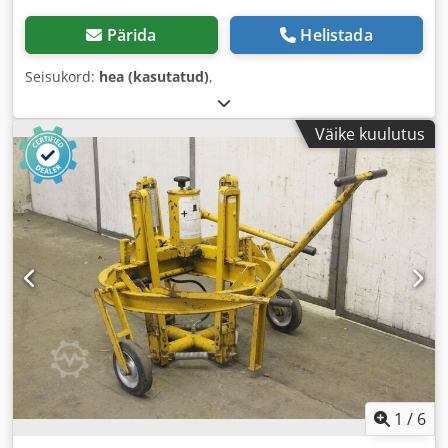
Pärida
Helistada
Seisukord:
hea (kasutatud)
,
Väike kuulutus
1
/
6