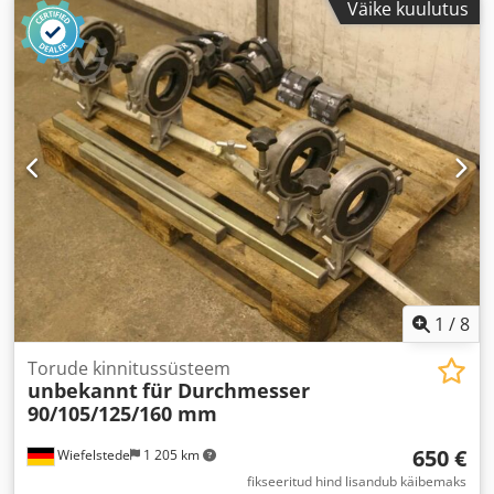
Väike kuulutus
1
/
8
Torude kinnitussüsteem
unbekannt
für Durchmesser
90/105/125/160 mm
650 €
Wiefelstede
1 205 km
fikseeritud hind lisandub käibemaks