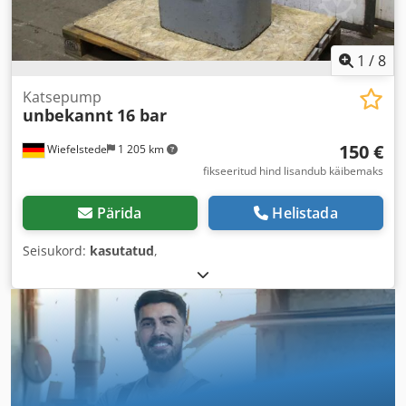
1
/
8
Katsepump
unbekannt
16 bar
150 €
Wiefelstede
1 205 km
fikseeritud hind lisandub käibemaks
Pärida
Helistada
Seisukord:
kasutatud
,