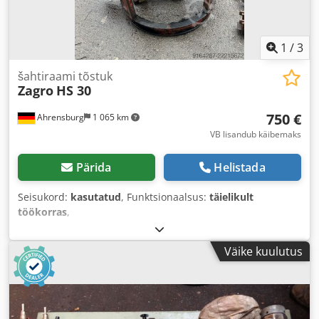
1
/
3
šahtiraami tõstuk
Zagro
HS 30
750 €
Ahrensburg
1 065 km
VB lisandub käibemaks
Pärida
Helistada
Seisukord:
kasutatud
, Funktsionaalsus:
täielikult
töökorras
,
Väike kuulutus