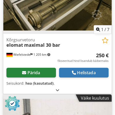
1
/
7
Kõrgsurvetoru
elomat
maximal 30 bar
250 €
Wiefelstede
1 205 km
fikseeritud hind lisandub käibemaks
Pärida
Helistada
Seisukord:
hea (kasutatud)
,
Väike kuulutus