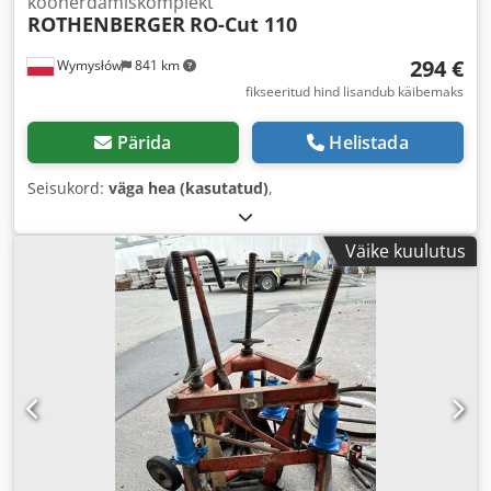
koonerdamiskomplekt
ROTHENBERGER
RO-Cut 110
294 €
Wymysłów
841 km
fikseeritud hind lisandub käibemaks
Pärida
Helistada
Seisukord:
väga hea (kasutatud)
,
Väike kuulutus