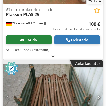
1
/
2
63 mm torukoorimisseade
Plasson
PLAS 25
100 €
Wiefelstede
1 205 km
fikseeritud hind lisandub käibemaks
Pärida
Helistada
Seisukord:
hea (kasutatud)
,
Väike kuulutus