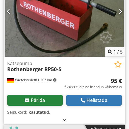
1
/
5
Katsepump
Rothenberger
RP50-S
95 €
Wiefelstede
1 205 km
fikseeritud hind lisandub käibemaks
Pärida
Helistada
Seisukord:
kasutatud
,
Väike kuulutus