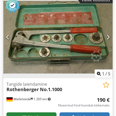
1
/
5
Tangide laiendamine
Rothenberger
No.1.1000
190 €
Wiefelstede
1 205 km
fikseeritud hind lisandub käibemaks