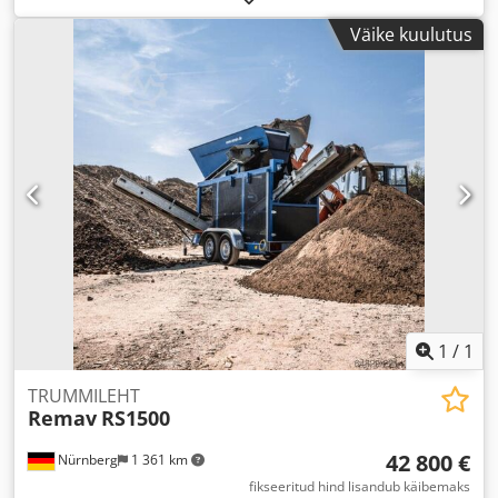
Väike kuulutus
1
/
1
TRUMMILEHT
Remav
RS1500
42 800 €
Nürnberg
1 361 km
fikseeritud hind lisandub käibemaks