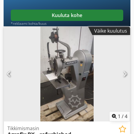
Kuuluta kohe
*reklaami kohta/kuus
Väike kuulutus
1
/
4
Tikkimismasin