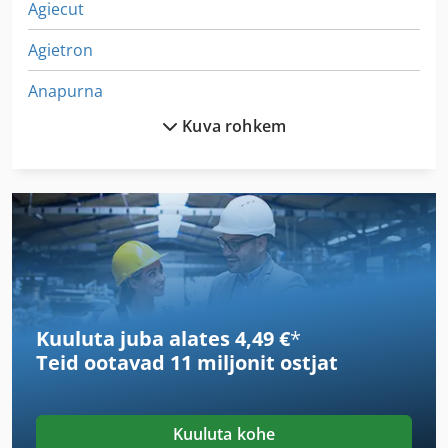
Agiecut
Agietron
Anapurna
Kuva rohkem
Avalon
Basf
Brehmer
Ferag
Foliant 520
Kuuluta juba alates 4,49 €
*
Giljotiinid
Teid ootavad
11 miljonit ostjat
Grafopress
Grafopress Gpe
Kuuluta kohe