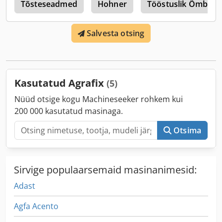
t
Tõsteseadmed
Hohner
Tööstuslik Õmblus
Salvesta otsing
Kasutatud Agrafix
(5)
Nüüd otsige kogu Machineseeker rohkem kui
200 000 kasutatud masinaga.
Otsima
Sirvige populaarsemaid masinanimesid:
Adast
Agfa Acento