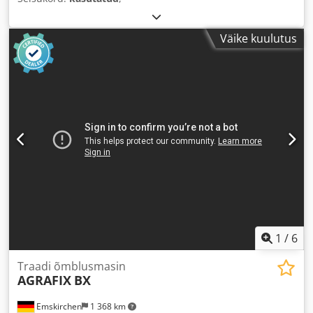
Väike kuulutus
1
/
6
Traadi õmblusmasin
AGRAFIX
BX
Emskirchen
1 368 km