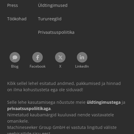
Press
Üldtingimused
Töökohad
Turureeglid
Privaatsuspoliitika
Blog
Facebook
X
LinkedIn
Kõik sellel lehel esitatud andmed, pakkumised ja hinnad
on ilma kohustusteta ega ole siduvad!
Selle lehe kasutamisega nõustute meie
üldtingimustega
ja
privaatsuspoliitikaga
.
Nimetatud kaubamärgid kuuluvad nende vastavatele
omanikele.
Machineseeker Group GmbH ei vastuta lingitud väliste
veebisaitide sisu eest.