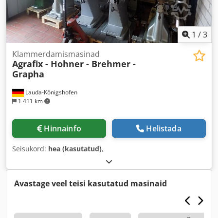
1
/
3
Klammerdamismasinad
Agrafix - Hohner - Brehmer -
Grapha
Lauda-Königshofen
1 411 km
Hinnainfo
Helistada
Seisukord:
hea (kasutatud)
,
Avastage veel teisi kasutatud masinaid