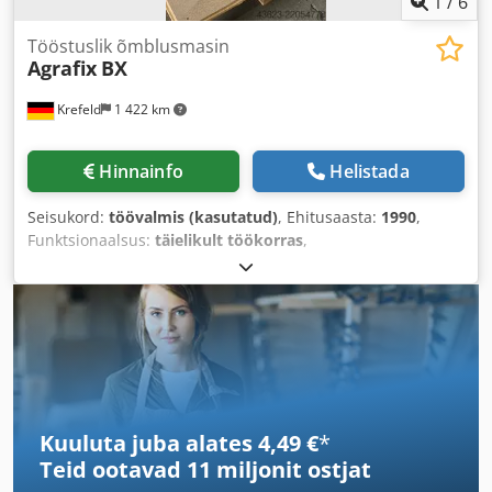
1
/
6
Tööstuslik õmblusmasin
Agrafix
BX
Krefeld
1 422 km
Hinnainfo
Helistada
Seisukord:
töövalmis (kasutatud)
, Ehitusaasta:
1990
,
Funktsionaalsus:
täielikult töökorras
,
Kuuluta juba alates 4,49 €
*
Teid ootavad
11 miljonit ostjat