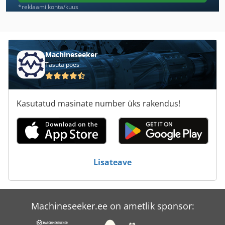
Mafell
*reklaami kohta/kuus
Magraf
Mozp
Machineseeker
Tasuta poes
Multigraf
Nyloprint Filmiprinter
Kasutatud masinate number üks rakendus!
Pfaeffle
Pfaff
Rotatek
Lisateave
Siiditrükk
Techkon
Machineseeker.ee on ametlik sponsor:
Traenklein