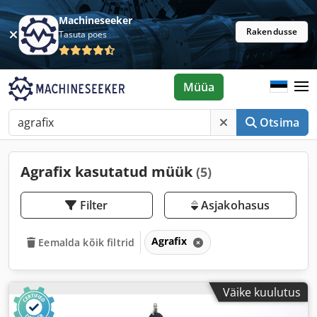
Machineseeker
Rakendusse
Tasuta poes
Müüa
Otsima
Agrafix kasutatud müük
(5)
Filter
Asjakohasus
Agrafix
Eemalda kõik filtrid
Väike kuulutus