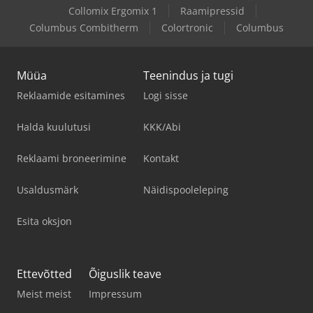
Collomix Ergomix 1
Raamipressid
Columbus Combitherm
Colortronic
Columbus
Müüa
Teenindus ja tugi
Reklaamide esitamines
Logi sisse
Halda kuulutusi
KKK/Abi
Reklaami broneerimine
Kontakt
Usaldusmärk
Näidispooleleping
Esita oksjon
Ettevõtted
Õiguslik teave
Meist meist
Impressum