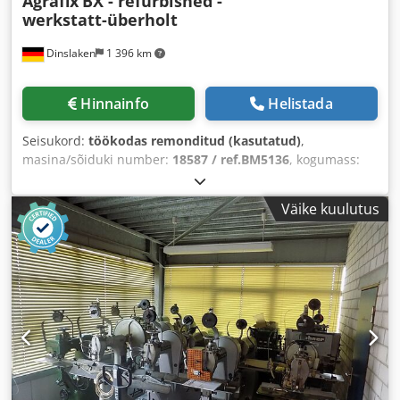
Agrafix
BX - refurbished -
werkstatt-überholt
Dinslaken
1 396 km
Hinnainfo
Helistada
Seisukord:
töökodas remonditud (kasutatud)
,
masina/sõiduki number:
18587 / ref.BM5136
, kogumass:
300 kg
,
Väike kuulutus