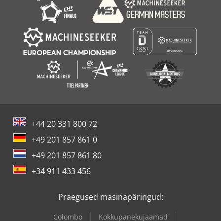
Uchida
+44 20 331 800 72
+49 201 857 861 0
+49 201 857 861 80
+34 911 433 456
Praegused masinapäringud:
Colombo
Kokkupanekujaamad