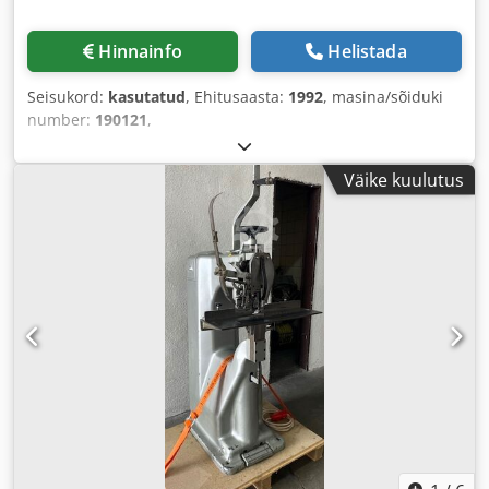
Hinnainfo
Helistada
Seisukord:
kasutatud
, Ehitusaasta:
1992
, masina/sõiduki
number:
190121
,
Väike kuulutus