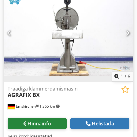
1
/
6
Traadiga klammerdamismasin
AGRAFIX
BX
Emskirchen
1 365 km
Hinnainfo
Helistada
Seisukord:
kasutatud
,