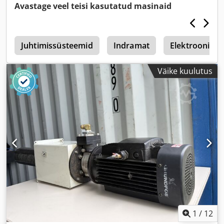
Avastage veel teisi kasutatud masinaid
f
Juhtimissüsteemid
Indramat
Elektroonika
Väike kuulutus
1
/
12