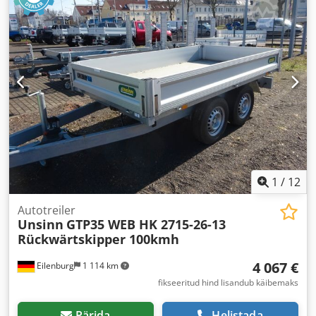
1
/
12
Autotreiler
Unsinn
GTP35 WEB HK 2715-26-13
Rückwärtskipper 100kmh
4 067 €
Eilenburg
1 114 km
fikseeritud hind lisandub käibemaks
Pärida
Helistada