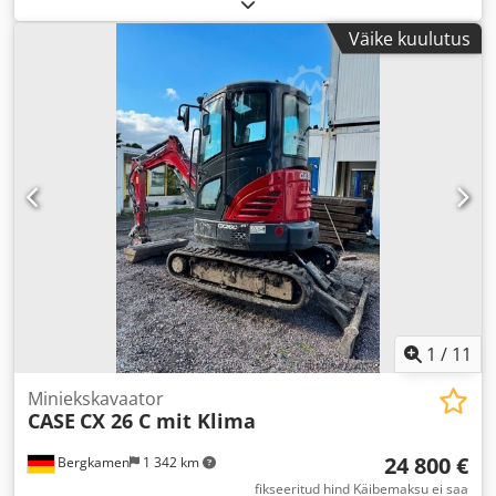
Väike kuulutus
1
/
11
Miniekskavaator
CASE
CX 26 C mit Klima
24 800 €
Bergkamen
1 342 km
fikseeritud hind Käibemaksu ei saa