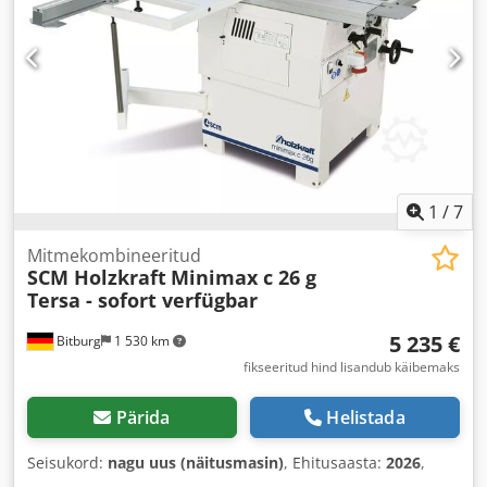
1
/
7
Mitmekombineeritud
SCM Holzkraft
Minimax c 26 g
Tersa - sofort verfügbar
5 235 €
Bitburg
1 530 km
fikseeritud hind lisandub käibemaks
Pärida
Helistada
Seisukord:
nagu uus (näitusmasin)
, Ehitusaasta:
2026
,