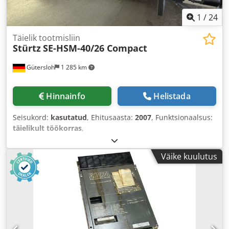
1
/
24
Täielik tootmisliin
Stürtz
SE-HSM-40/26 Compact
Gütersloh
1 285 km
Hinnainfo
Helistada
Seisukord:
kasutatud
, Ehitusaasta:
2007
, Funktsionaalsus:
täielikult töökorras
,
Väike kuulutus