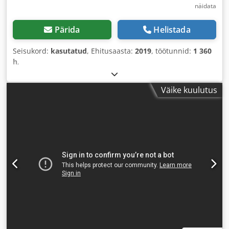
näidata
Pärida
Helistada
Seisukord:
kasutatud
, Ehitusaasta:
2019
, töötunnid:
1 360
h
,
Väike kuulutus