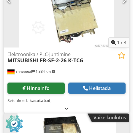
1
/
4
Elektroonika / PLC-juhtimine
MITSUBISHI
FR-SF-2-26 K-TCG
Ennepetal
1 384 km
Hinnainfo
Helistada
Seisukord:
kasutatud
,
Väike kuulutus