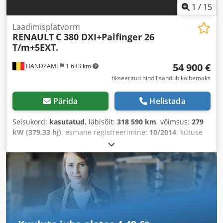
1
/
15
Laadimisplatvorm
RENAULT
C 380 DXI+Palfinger 26
T/m+5EXT.
54 900 €
HANDZAME
1 633 km
fikseeritud hind lisandub käibemaks
Pärida
Helistada
Seisukord:
kasutatud
, läbisõit:
318 590 km
, võimsus:
279
kW (379,33 hj)
, esmane registreerimine:
10/2014
, kütuse
tüüp:
diisel
, rehvi suurus:
315/80r22,5
, telje
konfiguratsioon:
8x4
, teljevahe:
2 000 mm
, kütus:
diisel
,
värv:
valge
, ülekande tüüp:
automaatne
, heitmeklass:
Euro 6
, vedrustus:
teras
, laadimisruumi pikkus:
7 000 mm
,
laadimisruumi laius:
2 460 mm
, Ehitusaasta:
2014
,
Varustus:
elektriline aknatõstuki reguleerimine,
kliimaseade, kraana
,