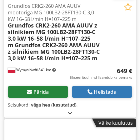
Grundfos CRK2-260 AMA AUUV
mootoriga MG 100LB2-28FT130-C 3,0
kW 16–58 l/min H=107–225 m
Grundfos CRK2-260 AMA AUUV z
silnikiem MG 100LB2-28FT130-C
3,0 kW 16–58 l/min H=107–225
m
Grundfos CRK2-260 AMA AUUV
z silnikiem MG 100LB2-28FT130-C
3,0 kW 16–58 l/min H=107–225 m
649 €
Wymysłów
841 km
fikseeritud hind lisandub käibemaks
Pärida
Helistada
Seisukord:
väga hea (kasutatud)
,
Väike kuulutus