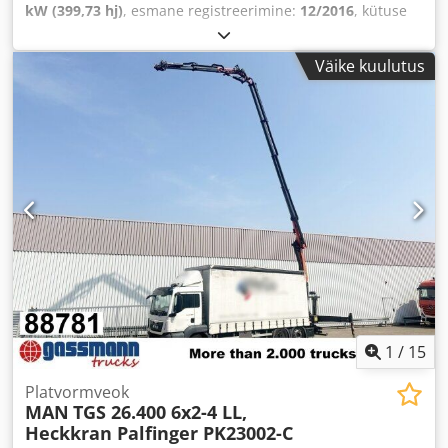
kW (399,73 hj)
, esmane registreerimine:
12/2016
, kütuse
tüüp:
diisel
, tühimass:
15 580 kg
, maksimaalne
kandevõime:
10 420 kg
, kogumass:
26 000 kg
, telje
Väike kuulutus
konfiguratsioon:
6x2
, teljevahe:
5 100 mm
, järgmine
ülevaatus (TÜV):
09/2025
, pidurid:
mootoriga
pidurdamine
, värv:
valge
, juhi kabiin:
päevakabiin
,
ülekande tüüp:
automaatne
, heitmeklass:
Euro 6
,
vedrustus:
õhk
, istekohtade arv:
2
, laadimisruumi pikkus:
6 610 mm
, laadimisruumi laius:
2 480 mm
, laadruumi
kõrgus:
2 750 mm
, Varustus:
ABS, diferentsiaali lukk,
elektrooniline stabiilsusprogramm (ESP), haagise
haakeseade, istmesoojendus, kabiin, keskne lukustus,
kiirusehoidja, kliimaseade, kraana, pardaarvuti,
roolivõimendi, spoiler, udutuled, veojõukontroll
,
1
/
15
Platvormveok
MAN
TGS 26.400 6x2-4 LL,
Heckkran Palfinger PK23002-C