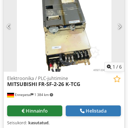
1
/
6
Elektroonika / PLC-juhtimine
MITSUBISHI
FR-SF-2-26 K-TCG
Ennepetal
1 384 km
Hinnainfo
Helistada
Seisukord:
kasutatud
,