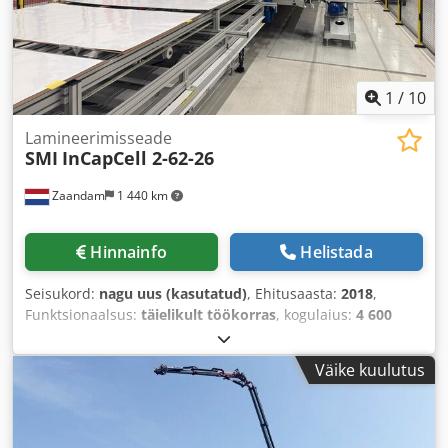
1
/
10
Lamineerimisseade
SMI
InCapCell 2-62-26
Zaandam
1 440 km
Hinnainfo
Helistada
Seisukord:
nagu uus (kasutatud)
, Ehitusaasta:
2018
,
Funktsionaalsus:
täielikult töökorras
, kogulaius:
4 600
mm
, kogupikkus:
9 100 mm
, kogukõrgus:
3 000 mm
,
kogumass:
40 500 kg
,
Väike kuulutus