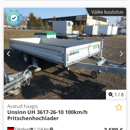
Väike kuulutus
1
/
8
Avatud haagis
Unsinn
UH 3617-26-10 100km/h
Pritschenhochlader
3 689 €
Eilenburg
1 114 km