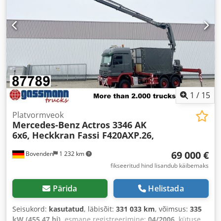
2 420 mm
, laadruumi kõrgus:
800 mm
, Varustus:
ABS,
haagise haakeseade, kabiin, keskne lukustus, kraana,
täiendavad esitulede
,
1
/
15
Platvormveok
Mercedes-Benz
Actros 3346 AK
6x6, Heckkran Fassi F420AXP.26,
69 000 €
Bovenden
1 232 km
fikseeritud hind lisandub käibemaks
Pärida
Helistada
Seisukord:
kasutatud
, läbisõit:
331 033 km
, võimsus:
335
kW (455,47 hj)
, esmane registreerimine:
04/2006
, kütuse