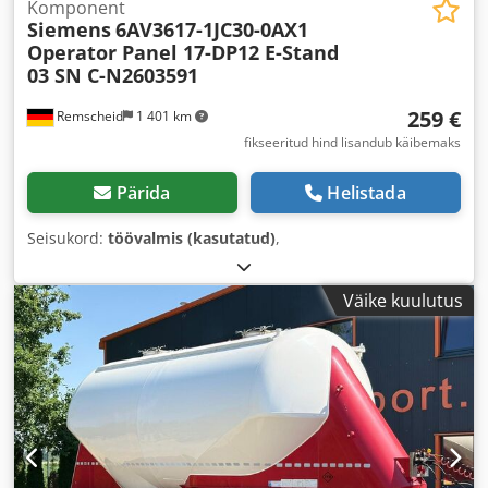
Komponent
Siemens
6AV3617-1JC30-0AX1
Operator Panel 17-DP12 E-Stand
03 SN C-N2603591
259 €
Remscheid
1 401 km
fikseeritud hind lisandub käibemaks
Pärida
Helistada
Seisukord:
töövalmis (kasutatud)
,
Väike kuulutus