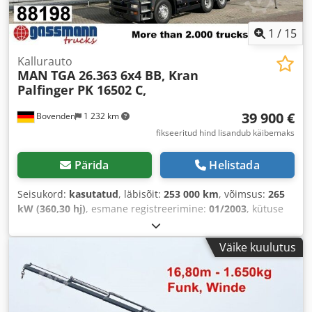
1
/
15
Kallurauto
MAN
TGA 26.363 6x4 BB, Kran
Palfinger PK 16502 C,
39 900 €
Bovenden
1 232 km
fikseeritud hind lisandub käibemaks
Pärida
Helistada
Seisukord:
kasutatud
, läbisõit:
253 000 km
, võimsus:
265
kW (360,30 hj)
, esmane registreerimine:
01/2003
, kütuse
tüüp:
diisel
, tühimass:
14 230 kg
, maksimaalne
kandevõime:
11 770 kg
, kogumass:
26 000 kg
, rehvi
Väike kuulutus
suurus:
315/80R22.5
, telje konfiguratsioon:
6x4
, teljevahe:
3 200 mm
, pidurid:
mootoriga pidurdamine
, juhi kabiin:
päevakabiin
, ülekande tüüp:
mehaaniline
, heitmeklass:
Euro 3
, vedrustus:
teras-õhk
, istekohtade arv:
2
,
laadimisruumi pikkus:
4 700 mm
, laadimisruumi laius: