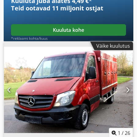
Kuuluta juba alates 4,49 €
*
Teid ootavad
11 miljonit ostjat
Kuuluta kohe
*reklaami kohta/kuus
Väike kuulutus
1
/
26