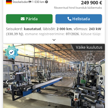
249 900 €
Stockelsdorf
1 030 km
fikseeritud hind lisandub käibemaks
Pärida
Helistada
Seisukord:
kasutatud
, läbisõit:
2 000 km
, võimsus:
243 kW
(330,39 hj)
, esmane registreerimine:
07/2026
, kütuse tüüp:
diisel
, istekohtade arv:
57
, ülekande tüüp:
automaatne
,
värv:
valge
, pidurid:
retarder
, Varustus:
ABS,
Väike kuulutus
elektrooniline stabiilsusprogramm (ESP), kliimaseade,
navigatsioonisüsteem
,