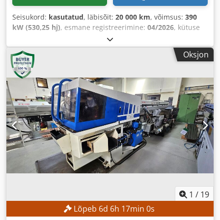
Seisukord:
kasutatud
, läbisõit:
20 000 km
, võimsus:
390
kW (530,25 hj)
, esmane registreerimine:
04/2026
, kütuse
tüüp:
diisel
, kogumass:
26 000 kg
, kütus:
diisel
, värv:
hõbedane
, ülekande tüüp:
automaatne
, vedrustus:
teras
,
Oksjon
Varustus:
keskne lukustus, kiirusehoidja, kliimaseade,
turvapadi
,
1
/
19
Lõpeb
6
d
6
h
16
min
58
s