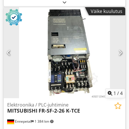
Väike kuulutus
1
/
4
Elektroonika / PLC-juhtimine
MITSUBISHI
FR-SF-2-26 K-TCE
Ennepetal
1 384 km