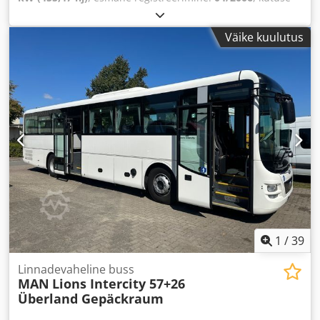
tüüp:
diisel
, tühimass:
11 320 kg
, maksimaalne
kandevõime:
14 680 kg
, kogumass:
26 000 kg
, telje
Väike kuulutus
konfiguratsioon:
6x6
, teljevahe:
3 900 mm
, pidurid:
mootoriga pidurdamine
, värv:
hall
, juhi kabiin:
magamiskabiin
, ülekande tüüp:
mehaaniline
, heitmeklass:
Euro 4
, vedrustus:
teras
, istekohtade arv:
2
, laadimisruumi
pikkus:
3 250 mm
, laadimisruumi laius:
2 480 mm
,
laadruumi kõrgus:
2 100 mm
, Varustus:
ABS, diferentsiaali
lukk, haagise haakeseade, istmesoojendus, kabiin,
keskne lukustus, kiirusehoidja, kliimaseade, kraana,
madal müratase, nelikvedu, pardaarvuti, roolivõimendi,
seisuküte, täiendavad esitulede, udutuled
,
1
/
39
Linnadevaheline buss
MAN
Lions Intercity 57+26
Überland Gepäckraum