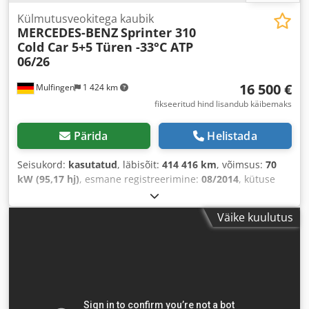
Külmutusveokitega kaubik
MERCEDES-BENZ
Sprinter 310
Cold Car 5+5 Türen -33°C ATP
06/26
16 500 €
Mulfingen
1 424 km
fikseeritud hind lisandub käibemaks
Pärida
Helistada
Seisukord:
kasutatud
, läbisõit:
414 416 km
, võimsus:
70
kW (95,17 hj)
, esmane registreerimine:
08/2014
, kütuse
tüüp:
diisel
, kogumass:
3 500 kg
, telje konfiguratsioon:
2
teljed
, teljevahe:
3 665 mm
, värv:
punane
, juhi kabiin:
Väike kuulutus
päevakabiin
, ülekande tüüp:
mehaaniline
, heitmeklass:
Euro 5
, istekohtade arv:
2
, Varustus:
ABS, keskne
lukustus, turvapadi
,