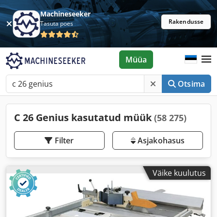
Machineseeker
Rakendusse
Tasuta poes
Müüa
Otsima
C 26 Genius kasutatud müük
(58 275)
Filter
Asjakohasus
Väike kuulutus