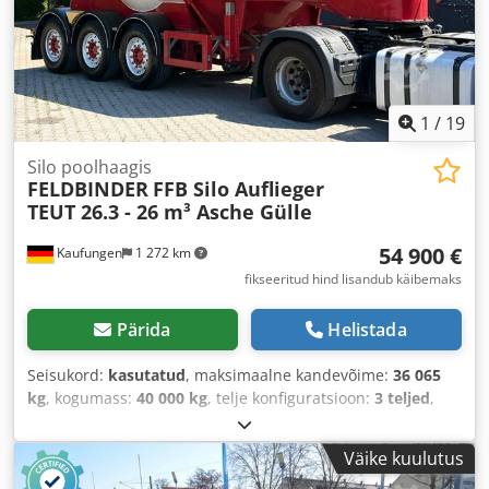
1
/
19
Silo poolhaagis
FELDBINDER
FFB Silo Auflieger
TEUT 26.3 - 26 m³ Asche Gülle
54 900 €
Kaufungen
1 272 km
fikseeritud hind lisandub käibemaks
Pärida
Helistada
Seisukord:
kasutatud
, maksimaalne kandevõime:
36 065
kg
, kogumass:
40 000 kg
, telje konfiguratsioon:
3 teljed
,
esmane registreerimine:
01/2023
, järgmine ülevaatus
(TÜV):
08/2028
, laadimisruumi maht:
26 m³
, Ehitusaasta:
Väike kuulutus
2022
,