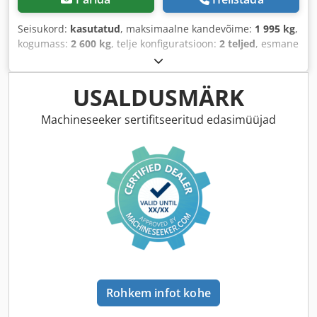
Seisukord:
kasutatud
, maksimaalne kandevõime:
1 995 kg
,
kogumass:
2 600 kg
, telje konfiguratsioon:
2 teljed
, esmane
registreerimine:
03/2026
, laadimisruumi pikkus:
2 760
mm
, laadimisruumi laius:
1 510 mm
, laadruumi kõrgus:
300 mm
, kogulaius:
1 569 mm
, kogukõrgus:
642 mm
,
USALDUSMÄRK
Machineseeker sertifitseeritud edasimüüjad
Rohkem infot kohe