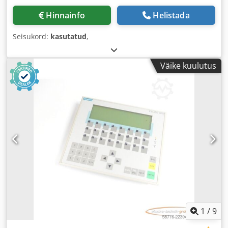
Hinnainfo
Helistada
Seisukord:
kasutatud
,
Väike kuulutus
1
/
9