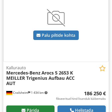
Palu piltide kohta
Kallurauto
Mercedes-Benz
Arocs 5 2653 K
MEILLER Trigenius Aufbau ACC
AUT
186 250 €
Crailsheim
1 434 km
fikseeritud hind lisandub käibemaks
Pärida
Helistada