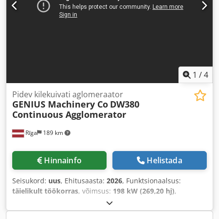
1
/
4
Pidev kilekuivati aglomeraator
GENIUS Machinery Co
DW380
Continuous Agglomerator
Rīga
189 km
Hinnainfo
Helistada
Seisukord:
uus
, Ehitusaasta:
2026
, Funktsionaalsus:
täielikult töökorras
, võimsus:
198 kW (269,20 hj)
,