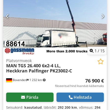
1
/
15
Platvormveok
MAN
TGS 26.400 6x2-4 LL,
Heckkran Palfinger PK23002-C
76 900 €
Bovenden
1 232 km
fikseeritud hind lisandub käibemaks
Pärida
Helistada
Seisukord:
kasutatud
, läbisõit:
292 200 km
, võimsus:
294