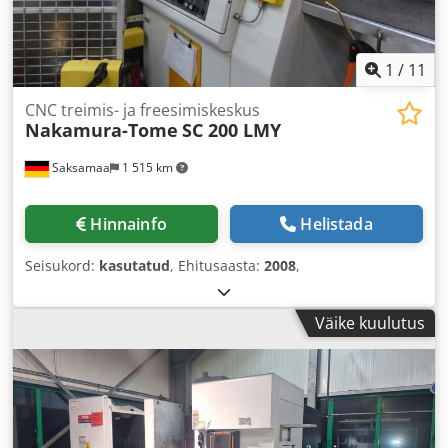
1
/
11
CNC treimis- ja freesimiskeskus
Nakamura-Tome
SC 200 LMY
Saksamaa
1 515 km
Hinnainfo
Helistada
Seisukord:
kasutatud
, Ehitusaasta:
2008
,
Väike kuulutus