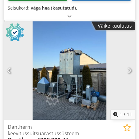
Seisukord:
väga hea (kasutatud)
,
Väike kuulutus
1
/
11
Dantherm
keevitussuitsuärastussüsteem