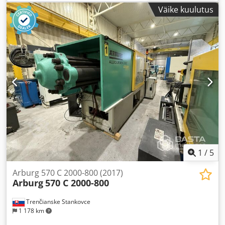
Väike kuulutus
1
/
5
Arburg 570 C 2000-800 (2017)
Arburg
570 C 2000-800
Trenčianske Stankovce
1 178 km