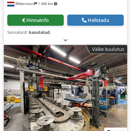
Wilbertoord
1 440 km
Hinnainfo
Helistada
Seisukord:
kasutatud
,
Väike kuulutus