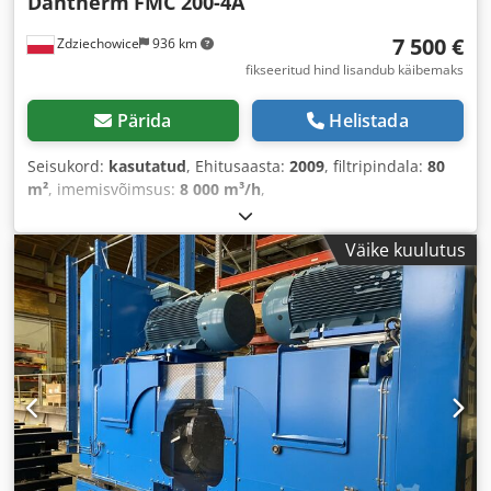
Dantherm
FMC 200-4A
7 500 €
Zdziechowice
936 km
fikseeritud hind lisandub käibemaks
Pärida
Helistada
Seisukord:
kasutatud
, Ehitusaasta:
2009
, filtripindala:
80
m²
, imemisvõimsus:
8 000 m³/h
,
Väike kuulutus