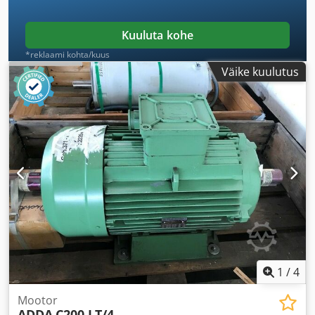
Kuuluta kohe
*reklaami kohta/kuus
Väike kuulutus
1
/
4
Mootor
ADDA
C200 LT/4