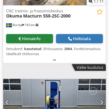
1
/
11
CNC treimis- ja freesimiskeskus
Okuma
Macturn 550-2SC-2000
Borrby
743 km
Hinnainfo
Helistada
Seisukord:
kasutatud
, Ehitusaasta:
2004
, Funktsionaalsus:
täielikult töökorras
,
Väike kuulutus