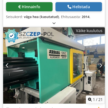
Hinnainfo
Helistada
Seisukord:
väga hea (kasutatud)
, Ehitusaasta:
2014
,
Väike kuulutus
1
/
21