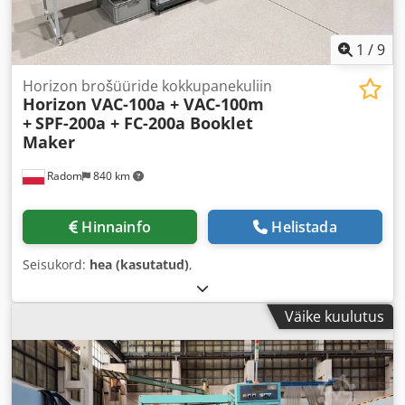
1
/
9
Horizon brošüüride kokkupanekuliin
Horizon VAC-100a + VAC-100m
+
SPF-200a + FC-200a Booklet
Maker
Radom
840 km
Hinnainfo
Helistada
Seisukord:
hea (kasutatud)
,
Väike kuulutus