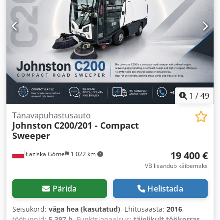
1
/
49
Tänavapuhastusauto
Johnston
C200/201 - Compact
Sweeper
19 400 €
Łaziska Górne
1 022 km
VB lisandub käibemaks
Pärida
Helistada
Seisukord:
väga hea (kasutatud)
, Ehitusaasta:
2016
,
töötunnid:
5 397 h
, Funktsionaalsus:
täielikult töökorras
,