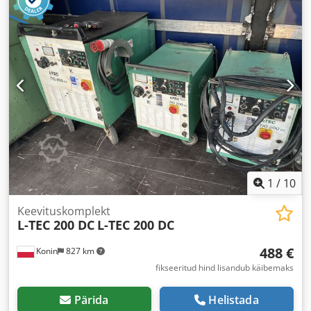
1
/
10
Keevituskomplekt
L-TEC 200 DC
L-TEC 200 DC
488 €
Konin
827 km
fikseeritud hind lisandub käibemaks
Pärida
Helistada