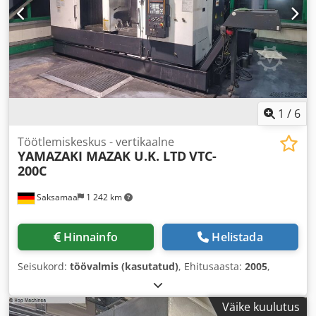
1
/
6
Töötlemiskeskus - vertikaalne
YAMAZAKI MAZAK U.K. LTD
VTC-
200C
Saksamaa
1 242 km
Hinnainfo
Helistada
Seisukord:
töövalmis (kasutatud)
, Ehitusaasta:
2005
,
Väike kuulutus