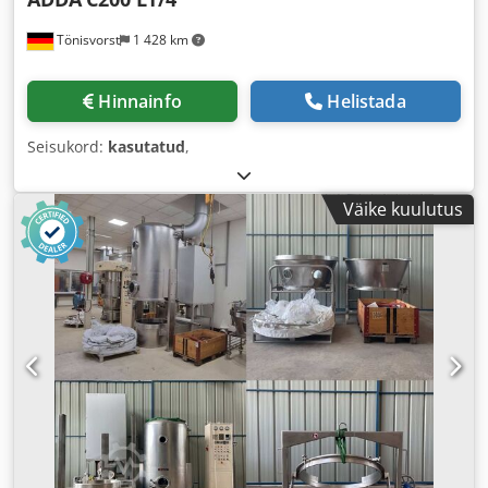
Tönisvorst
1 428 km
Hinnainfo
Helistada
Seisukord:
kasutatud
,
Väike kuulutus