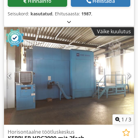
Hinnainfo
Helistada
Seisukord:
kasutatud
, Ehitusaasta:
1987
,
Väike kuulutus
1
/
3
Horisontaalne töötluskeskus
KEPPLER
HDC2000 mit 2fach