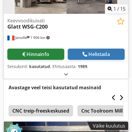
1
/
15
Keevvoodikuivati
Glatt
WSG-C200
Janville
1 906 km
Hinnainfo
Helistada
Seisukord:
kasutatud
, Ehitusaasta:
1989
,
Avastage veel teisi kasutatud masinaid
d
CNC treip-freeskeskused
Cnc Toolroom Mill
Väike kuulutus