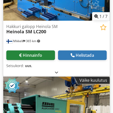
1
/
7
Hakkuri galopp Heinola SM
Heinola SM
LC200
Mikkeli
365 km
Hinnainfo
Helistada
Seisukord:
uus
,
Väike kuulutus