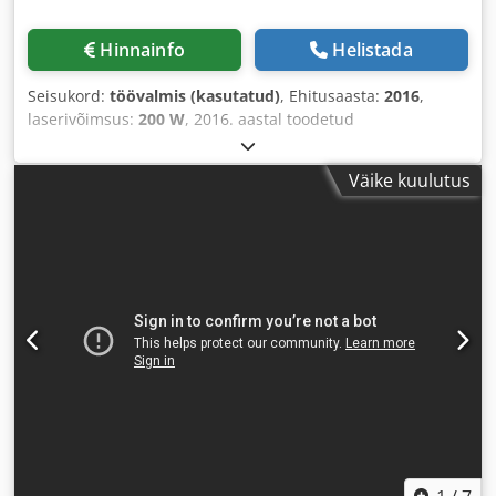
Hinnainfo
Helistada
Seisukord:
töövalmis (kasutatud)
, Ehitusaasta:
2016
,
laserivõimsus:
200 W
, 2016. aastal toodetud
lasergraveerimismasin. Trotec SP500 C200 on varustatud
võimsa 200 W CO2-laserallikaga ja suure tööpiirkonnaga
Väike kuulutus
1240 × 710 mm. Ainult 1550 töötunniga masin on endiselt
suurepärases seisukorras ja seda on kasutatud ainult
paberi ja kartongi lõikamiseks. Kui otsite kvaliteetseid
laserlõike- ja graveerimisvõimalusi, kaaluge Trotec SP500
C200 masinat, mis meil on müügil. Lisateabe saamiseks
võtke meiega ühendust. Dedpfxjzarzrj Akaskr •
Laseriallikas: 200 W CO2 • Tööpiirkond: 1240 × 710 mm •
Töötundide arv: 1,550 h • Tingimus: Miinus:
Suurepärane/mint • Omanik/kasutus: Üks omanik;
kasutatud ainult paberi ja papi tootmiseks. • Integreeritud
seadmed/võimalused: • JobControl Vision kaamerasüsteem
• Autofookussüsteem (suure täpsusega elektrooptiline) •
Lasermõõdik • Elektrooniliselt juhitav Z-telg • Integreeritud
kompressoriga õhkabi • Tolmukaitsepaketi tehnoloogia •