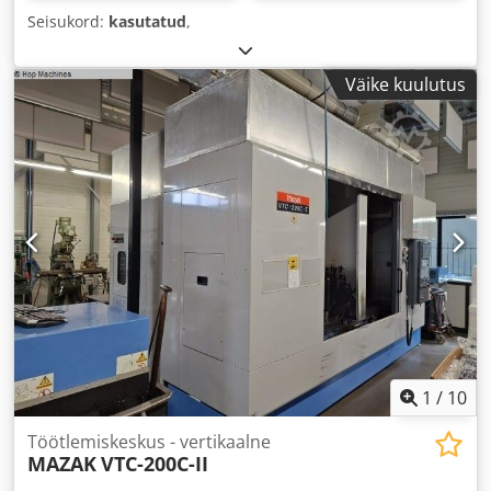
Seisukord:
kasutatud
,
Väike kuulutus
1
/
10
Töötlemiskeskus - vertikaalne
MAZAK
VTC-200C-II