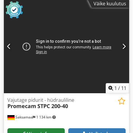
Väike kuulutus
1
/
11
Vajutage pidurit - hüdrauliline
Promecam
STPC 200-40
Saksamaa
1 134 km