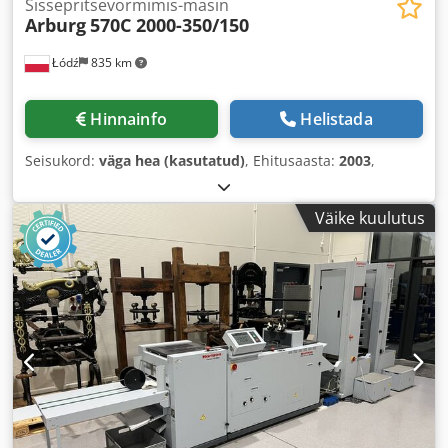
Sissepritsevormimis-masin
Arburg
570C 2000-350/150
Łódź
835 km
Hinnainfo
Helistada
Seisukord:
väga hea (kasutatud)
, Ehitusaasta:
2003
,
Väike kuulutus