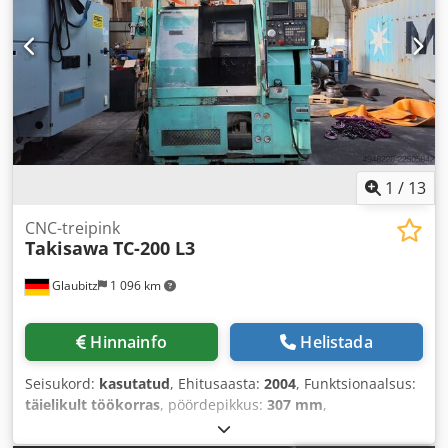
1
/
13
CNC-treipink
Takisawa
TC-200 L3
Glaubitz
1 096 km
Hinnainfo
Helistada
Seisukord:
kasutatud
, Ehitusaasta:
2004
, Funktsionaalsus:
täielikult töökorras
, pöördepikkus:
307 mm
,
pöördläbimõõt:
250 mm
, spindli ava:
51 mm
, X-telje
liikumisteekond:
185 mm
, Z-telje liikumisteekond:
370 mm
,