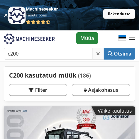
Machineseeker
Rakendusse
Tasuta poes
Müüa
Otsima
C200 kasutatud müük
(186)
Filter
Asjakohasus
Väike kuulutus