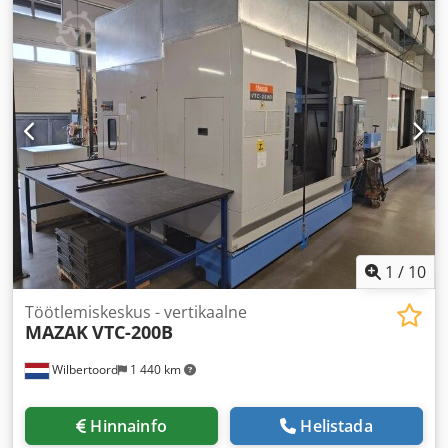
1
/
10
Töötlemiskeskus - vertikaalne
MAZAK
VTC-200B
Wilbertoord
1 440 km
Hinnainfo
Helistada