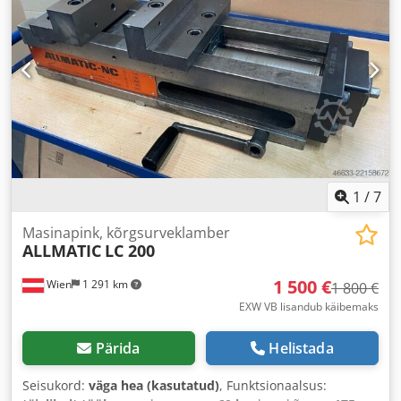
1
/
7
Masinapink, kõrgsurveklamber
ALLMATIC
LC 200
1 500 €
Wien
1 291 km
1 800 €
EXW VB lisandub käibemaks
Pärida
Helistada
Seisukord:
väga hea (kasutatud)
, Funktsionaalsus: