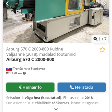
1
/
7
Arburg 570 C 2000-800 Kuldne
Väljaanne (2018), madalad töötunnid
Arburg
570 C 2000-800
Trenčianske Stankovce
1 178 km
Hinnainfo
Helistada
Seisukord:
väga hea (kasutatud)
, Ehitusaasta:
2018
,
Funktsionaalsus:
täielikult töökorras
, kinnitustugevus:
2 000 kN
, Varustus:
dokumentatsioon / käsiraamat
,