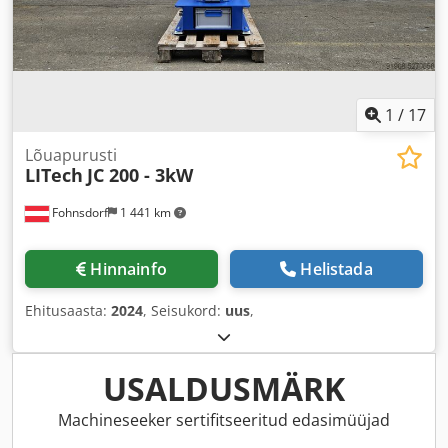
1
/
17
Lõuapurusti
LITech
JC 200 - 3kW
Fohnsdorf
1 441 km
Hinnainfo
Helistada
Ehitusaasta:
2024
, Seisukord:
uus
,
USALDUSMÄRK
Machineseeker sertifitseeritud edasimüüjad