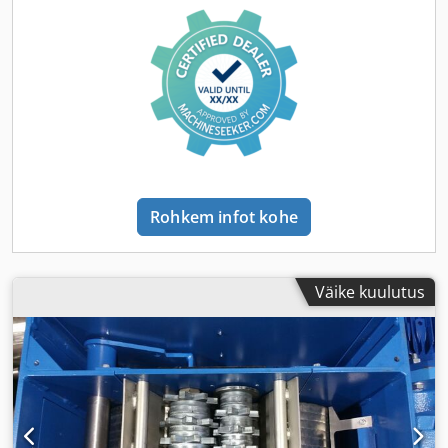
Rohkem infot kohe
Väike kuulutus