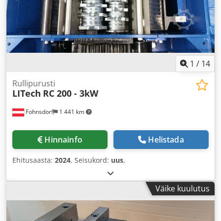
1
/
14
Rullipurusti
LITech
RC 200 - 3kW
Fohnsdorf
1 441 km
Hinnainfo
Helistada
Ehitusaasta:
2024
, Seisukord:
uus
,
Väike kuulutus