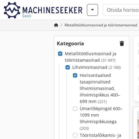
Eesti
Metallitöötlusmasinad ja tööriistamasinad
Kategooria
Metallitöötlusmasinad ja
tööriistamasinad
(31 997)
Lihvimismasinad
(2 188)
Horisontaalsed
tasapinnalised
lihvimismasinad,
lihvimispikkus 400–
699 mm
(221)
Ümarlõikpingid 600–
1099 mm
lihvimispikkusega
(203)
Tööriistalõikamis- ja