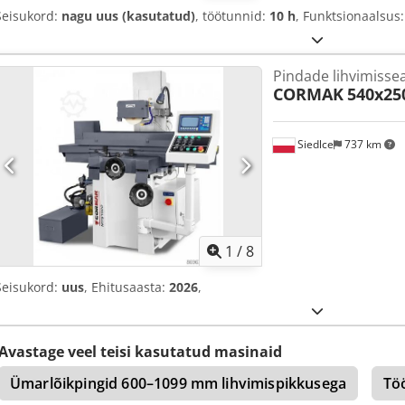
Seisukord:
nagu uus (kasutatud)
, töötunnid:
10 h
, Funktsionaalsus
Pindade lihvimiss
CORMAK
540x25
Siedlce
737 km
1
/
8
Seisukord:
uus
, Ehitusaasta:
2026
,
Avastage veel teisi kasutatud masinaid
Ümarlõikpingid 600–1099 mm lihvimispikkusega
Töö