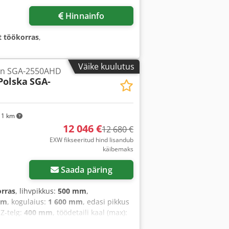
Hinnainfo
lt töökorras
,
Väike kuulutus
in SGA-2550AHD
Polska
SGA-
11 km
12 046 €
12 680 €
EXW fikseeritud hind lisandub
käibemaks
Saada päring
orras
, lihvpikkus:
500 mm
,
mm
, kogulaius:
1 600 mm
, edasi pikkus
Z-telg:
400 mm
, töödetaili kaal (max):
Y-telje etteandesagedus:
5 m/min
,