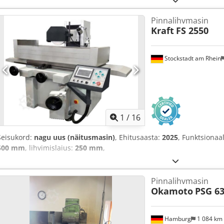
Pinnalihvmasin
Kraft
FS 2550
Stockstadt am Rhein
1
/
16
Seisukord:
nagu uus (näitusmasin)
, Ehitusaasta:
2025
, Funktsionaa
500 mm
, lihvimislaius:
250 mm
,
Pinnalihvmasin
Okamoto
PSG 6
Hamburg
1 084 km