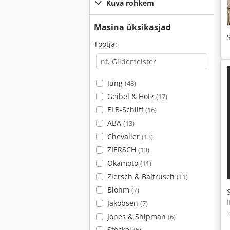
Kuva rohkem
Masina üksikasjad
Tootja:
Jung
(48)
Geibel & Hotz
(17)
ELB-Schliff
(16)
ABA
(13)
Chevalier
(13)
ZIERSCH
(13)
Okamoto
(11)
Ziersch & Baltrusch
(11)
Blohm
(7)
Jakobsen
(7)
Jones & Shipman
(6)
Stöckel