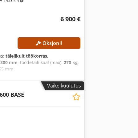
1 423 km
6 900 €
Oksjonil
us:
täielikult töökorras
,
:
300 mm
, töödetaili kaal (max):
270 kg
,
65 mm
,
Väike kuulutus
600 BASE