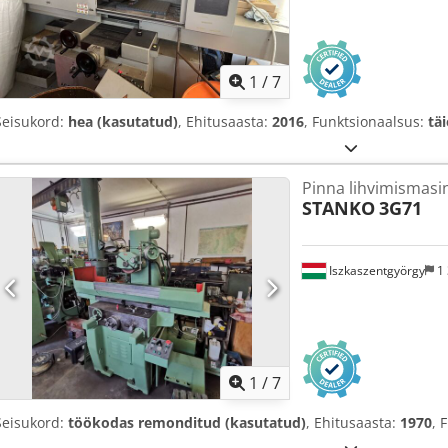
1
/
7
Seisukord:
hea (kasutatud)
, Ehitusaasta:
2016
, Funktsionaalsus:
tä
Pinna lihvimismasi
STANKO
3G71
Iszkaszentgyörgy
1 
1
/
7
Seisukord:
töökodas remonditud (kasutatud)
, Ehitusaasta:
1970
, 