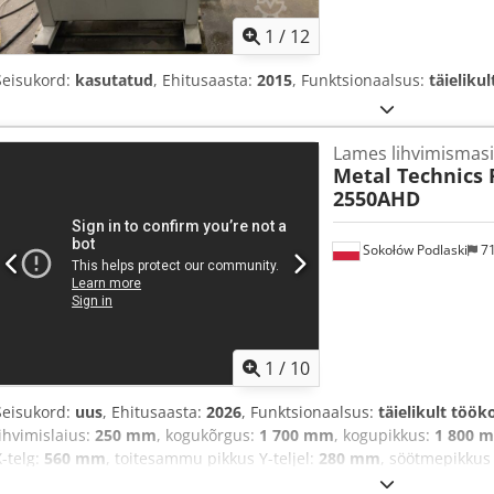
1
/
12
Seisukord:
kasutatud
, Ehitusaasta:
2015
, Funktsionaalsus:
täieliku
Lames lihvimismas
Metal Technics 
2550AHD
Sokołów Podlaski
7
1
/
10
Seisukord:
uus
, Ehitusaasta:
2026
, Funktsionaalsus:
täielikult töök
lihvimislaius:
250 mm
, kogukõrgus:
1 700 mm
, kogupikkus:
1 800 
X-telg:
560 mm
, toitesammu pikkus Y-teljel:
280 mm
, söötmepikkus 
200 kg
, lihvimiskõrgus:
400 mm
, X-telje etteandekiirus:
25 m/min
, 