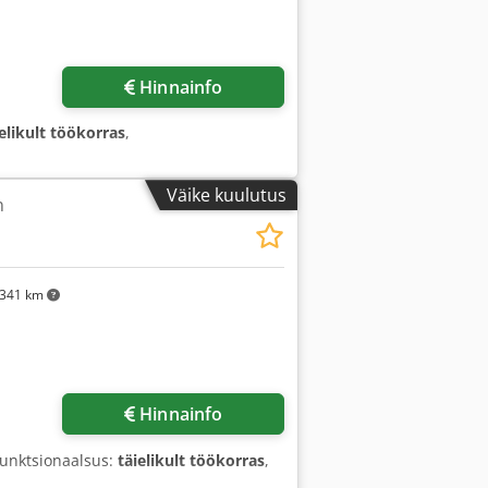
Hinnainfo
ielikult töökorras
,
Väike kuulutus
n
341 km
Hinnainfo
Funktsionaalsus:
täielikult töökorras
,