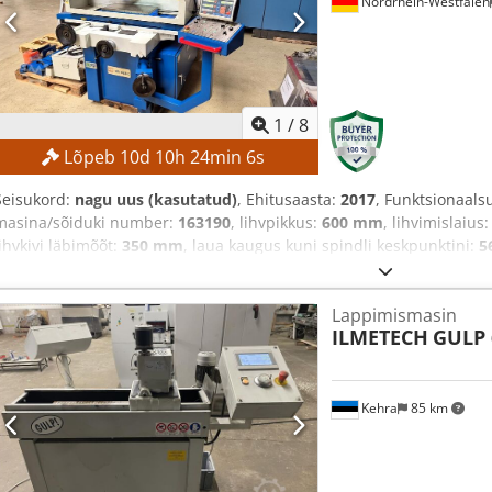
Nordrhein-Westfalen
1
/
8
Lõpeb
10
d
10
h
24
min
5
s
Seisukord:
nagu uus (kasutatud)
, Ehitusaasta:
2017
, Funktsionaals
masina/sõiduki number:
163190
, lihvpikkus:
600 mm
, lihvimislaius
lihvkivi läbimõõt:
350 mm
, laua kaugus kuni spindli keskpunktini:
5
Lappimismasin
ILMETECH
GULP 
Kehra
85 km