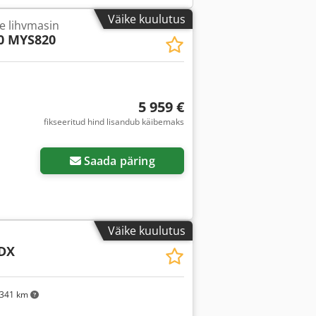
Väike kuulutus
e lihvmasin
0 MYS820
5 959 €
fikseeritud hind lisandub käibemaks
Saada päring
Väike kuulutus
DX
341 km