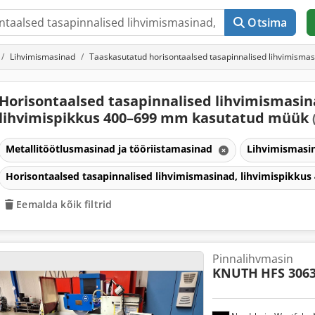
Otsima
Lihvimismasinad
Taaskasutatud horisontaalsed tasapinnalised lihvimisma
Horisontaalsed tasapinnalised lihvimismasin
lihvimispikkus 400–699 mm kasutatud müük
Metallitöötlusmasinad ja tööriistamasinad
Lihvimismasi
Horisontaalsed tasapinnalised lihvimismasinad, lihvimispikk
Eemalda kõik filtrid
Pinnalihvmasin
KNUTH
HFS 306