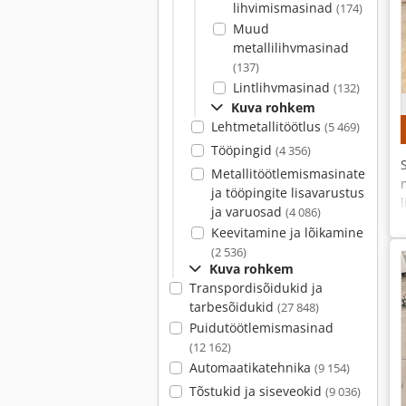
lihvimismasinad
(174)
Muud
metallilihvmasinad
(137)
Lintlihvmasinad
(132)
Kuva rohkem
Lehtmetallitöötlus
(5 469)
Tööpingid
(4 356)
Metallitöötlemismasinate
ja tööpingite lisavarustus
ja varuosad
(4 086)
Keevitamine ja lõikamine
(2 536)
Kuva rohkem
Transpordisõidukid ja
tarbesõidukid
(27 848)
Puidutöötlemismasinad
(12 162)
Automaatikatehnika
(9 154)
Tõstukid ja siseveokid
(9 036)