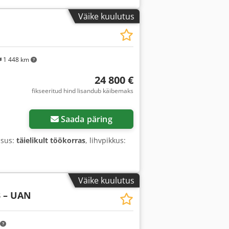
Väike kuulutus
1 448 km
24 800 €
fikseeritud hind lisandub käibemaks
Saada päring
lsus:
täielikult töökorras
, lihvpikkus:
Väike kuulutus
3 – UAN