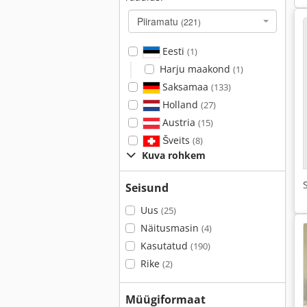
Piiramatu
(221)
Eesti
(1)
Harju maakond
(1)
Saksamaa
(133)
Holland
(27)
Austria
(15)
Šveits
(8)
Kuva rohkem
Seisund
Uus
(25)
Näitusmasin
(4)
Kasutatud
(190)
Rike
(2)
Müügiformaat