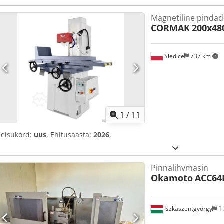
Magnetiline pindad
CORMAK
200x48
Siedlce
737 km
1
/
11
Seisukord:
uus
, Ehitusaasta:
2026
,
Pinnalihvmasin
Okamoto
ACC64
Iszkaszentgyörgy
1 