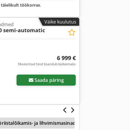
:
täielikult töökorras
,
Väike kuulutus
eadmed
0 semi-automatic
6 999 €
fikseeritud hind lisandub käibemaks
Saada päring
riistalõikamis- ja lihvimismasinad
Kiletatud Pinnaga