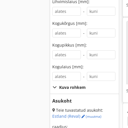
Lihvimislaius [mm]:
-
Kogukõrgus [mm]:
-
Kogupikkus [mm]:
-
Kogulaius [mm]:
-
Kuva rohkem
Asukoht
Teie tuvastatud asukoht:
Estland (Reval)
(muutma)
Chamfer Lihvimise Masin
Ewag Lihvimise Masin
raadius: