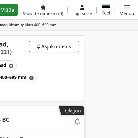
Müüa
Keel
Soovide nimekiri
(0)
Logi sisse
Menüü
sinad, lihvimispikkus 400–699 mm
ad,
Asjakohasus
(221)
nad
us 400–699 mm
Oksjon
3 BC