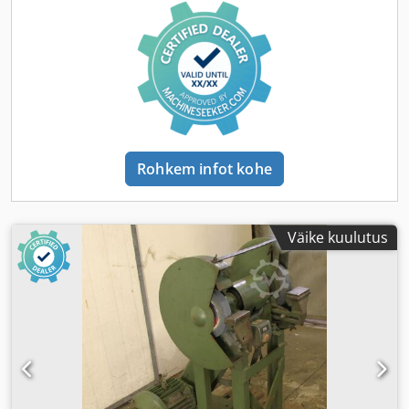
Rohkem infot kohe
Väike kuulutus