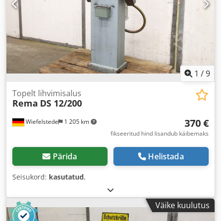
1
/
9
Topelt lihvimisalus
Rema
DS 12/200
370 €
Wiefelstede
1 205 km
fikseeritud hind lisandub käibemaks
Pärida
Helistada
Seisukord:
kasutatud
,
Väike kuulutus