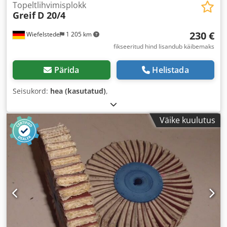
Topeltlihvimisplokk
Greif
D 20/4
230 €
Wiefelstede
1 205 km
fikseeritud hind lisandub käibemaks
Pärida
Helistada
Seisukord:
hea (kasutatud)
,
Väike kuulutus