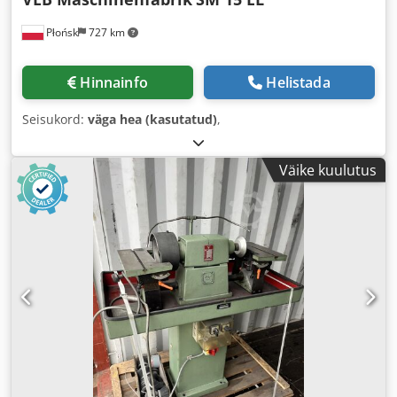
Płońsk
727 km
Hinnainfo
Helistada
Seisukord:
väga hea (kasutatud)
,
Väike kuulutus