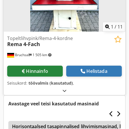
1
/
11
Topeltlihvpink/Rema-4-kordne
Rema
4-Fach
Bruchsal
1 505 km
Hinnainfo
Helistada
Seisukord:
töövalmis (kasutatud)
,
Avastage veel teisi kasutatud masinaid
a
Horisontaalsed tasapinnalised lihvimismasinad, lih