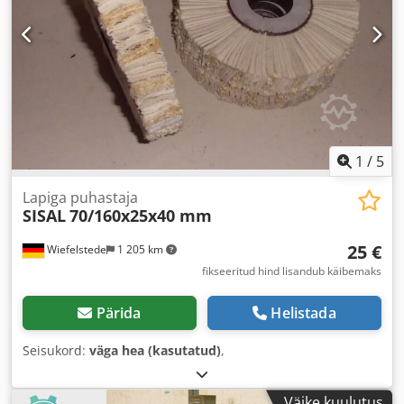
1
/
5
Lapiga puhastaja
SISAL
70/160x25x40 mm
25 €
Wiefelstede
1 205 km
fikseeritud hind lisandub käibemaks
Pärida
Helistada
Seisukord:
väga hea (kasutatud)
,
Väike kuulutus