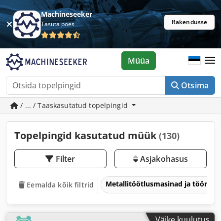
Machineseeker
Rakendusse
Tasuta poes
Müüa
Otsima
/ ... / Taaskasutatud topelpingid
Topelpingid kasutatud müük
(130)
Filter
Asjakohasus
Metallitöötlusmasinad ja tööriis
Eemalda kõik filtrid
Väike kuulutus