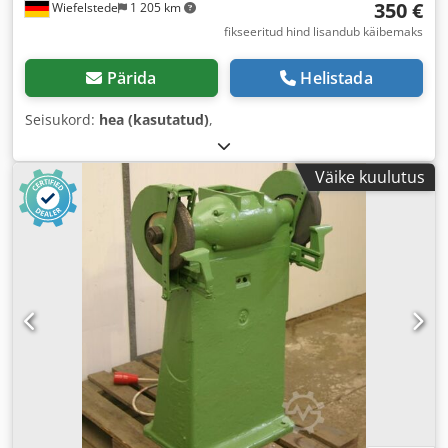
350 €
Wiefelstede
1 205 km
fikseeritud hind lisandub käibemaks
Pärida
Helistada
Seisukord:
hea (kasutatud)
,
Väike kuulutus