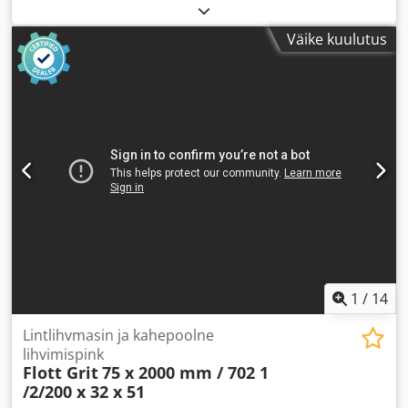
Väike kuulutus
1
/
14
Lintlihvmasin ja kahepoolne
lihvimispink
Flott Grit
75 x 2000 mm / 702 1
/2/200 x 32 x 51