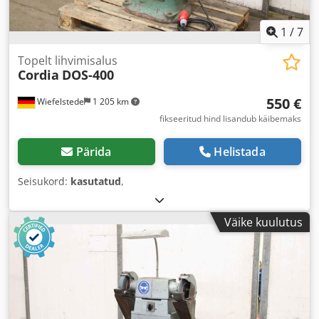
1
/
7
Topelt lihvimisalus
Cordia
DOS-400
550 €
Wiefelstede
1 205 km
fikseeritud hind lisandub käibemaks
Pärida
Helistada
Seisukord:
kasutatud
,
Väike kuulutus