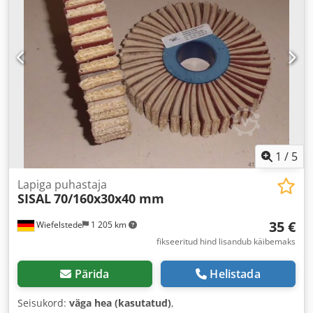
1
/
5
Lapiga puhastaja
SISAL
70/160x30x40 mm
35 €
Wiefelstede
1 205 km
fikseeritud hind lisandub käibemaks
Pärida
Helistada
Seisukord:
väga hea (kasutatud)
,