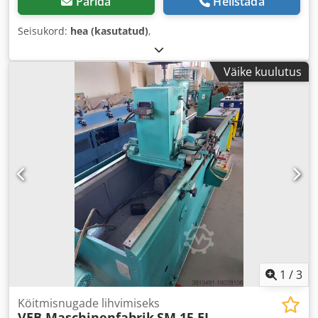
Pärida
Helistada
Seisukord:
hea (kasutatud)
,
Väike kuulutus
1
/
3
Köitmisnugade lihvimiseks
VEB Maschinenfabrik
SM 15 EL