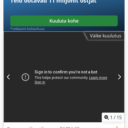
Teid ootavad
11 miljonit ostjat
Kuuluta kohe
*reklaami kohta/kuus
Väike kuulutus
1
/
15