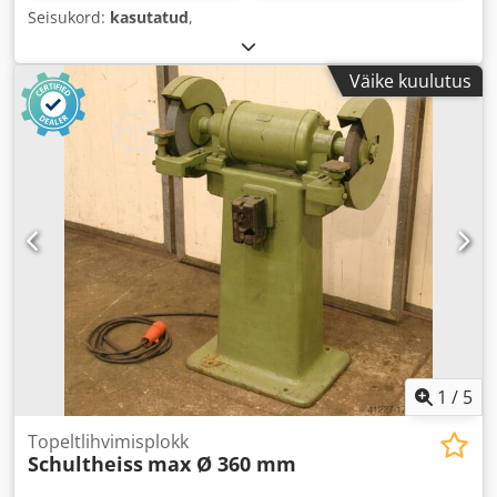
Seisukord:
kasutatud
,
Väike kuulutus
1
/
5
Topeltlihvimisplokk
Schultheiss
max Ø 360 mm