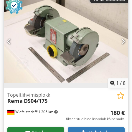
1
/
8
Topeltlihvimisplokk
Rema
DS04/175
180 €
Wiefelstede
1 205 km
fikseeritud hind lisandub käibemaks