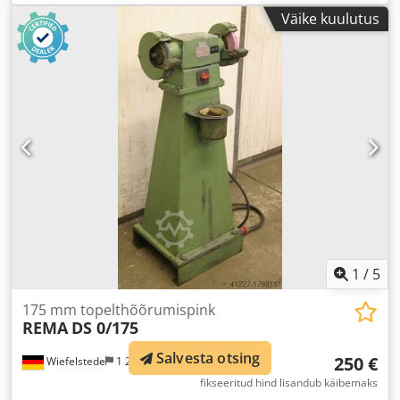
Väike kuulutus
1
/
5
175 mm topelthõõrumispink
REMA
DS 0/175
Salvesta otsing
250 €
Wiefelstede
1 205 km
fikseeritud hind lisandub käibemaks