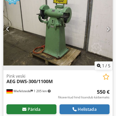
1
/
5
Pink veski
AEG
DWS-300/1100M
550 €
Wiefelstede
1 205 km
fikseeritud hind lisandub käibemaks
Pärida
Helistada