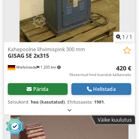
1
/
1
Kahepoolne lihvimispink 300 mm
GISAG
SE 2x315
420 €
Wiefelstede
1 205 km
fikseeritud hind lisandub käibemaks
Pärida
Helistada
Seisukord:
hea (kasutatud)
, Ehitusaasta:
1981
,
Väike kuulutus