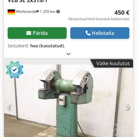
VEB
SE 2x315/1
450 €
Wiefelstede
1 205 km
fikseeritud hind lisandub käibemaks
Pärida
Helistada
Seisukord:
hea (kasutatud)
,
Väike kuulutus