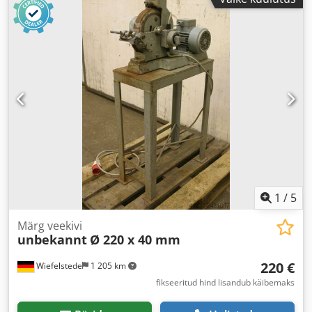
1
/
5
Märg veekivi
unbekannt
Ø 220 x 40 mm
220 €
Wiefelstede
1 205 km
fikseeritud hind lisandub käibemaks