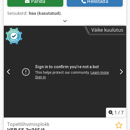
Pärida
Helistada
Seisukord:
hea (kasutatud)
,
Väike kuulutus
1
/
7
Topeltlihvimisplokk