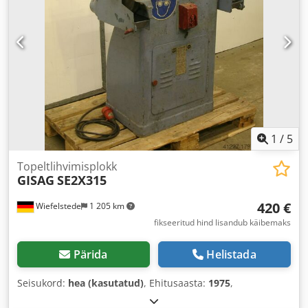
1
/
5
Topeltlihvimisplokk
GISAG
SE2X315
420 €
Wiefelstede
1 205 km
fikseeritud hind lisandub käibemaks
Pärida
Helistada
Seisukord:
hea (kasutatud)
, Ehitusaasta:
1975
,