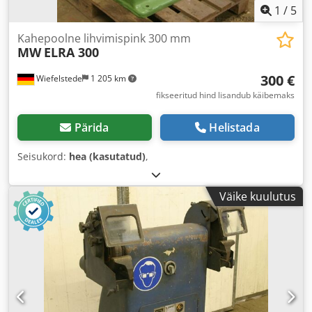
1
/
5
Kahepoolne lihvimispink 300 mm
MW
ELRA 300
300 €
Wiefelstede
1 205 km
fikseeritud hind lisandub käibemaks
Pärida
Helistada
Seisukord:
hea (kasutatud)
,
Väike kuulutus