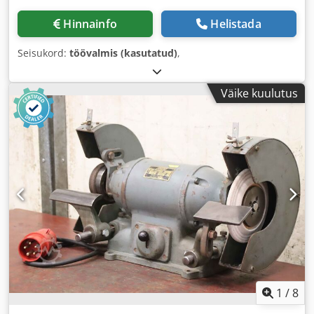
Hinnainfo
Helistada
Seisukord:
töövalmis (kasutatud)
,
Väike kuulutus
1
/
8