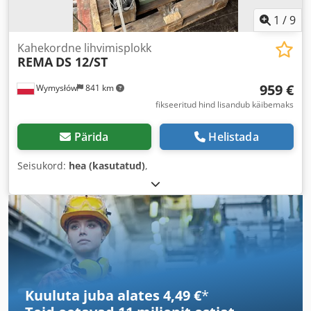
1
/
9
Kahekordne lihvimisplokk
REMA
DS 12/ST
959 €
Wymysłów
841 km
fikseeritud hind lisandub käibemaks
Pärida
Helistada
Seisukord:
hea (kasutatud)
,
Kuuluta juba alates 4,49 €
*