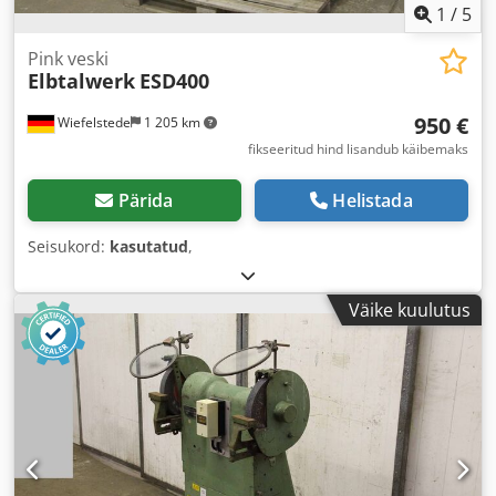
1
/
5
Pink veski
Elbtalwerk
ESD400
950 €
Wiefelstede
1 205 km
fikseeritud hind lisandub käibemaks
Pärida
Helistada
Seisukord:
kasutatud
,
Väike kuulutus