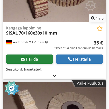
1
/
5
Kangaga lappimine
SISAL
70/160x30x10 mm
35 €
Wiefelstede
1 205 km
fikseeritud hind lisandub käibemaks
Pärida
Helistada
Seisukord:
kasutatud
,
Väike kuulutus