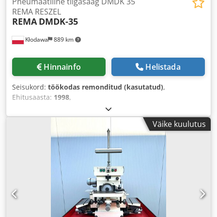
Pneumaatiline tilgasaag DMDK 35
REMA RESZEL
REMA
DMDK-35
Kłodawa
889 km
Hinnainfo
Helistada
Seisukord:
töökodas remonditud (kasutatud)
,
Ehitusaasta:
1998
,
Väike kuulutus