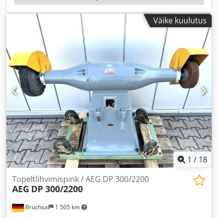
Väike kuulutus
1
/
18
Topeltlihvimispink / AEG DP 300/2200
AEG
DP 300/2200
Bruchsal
1 505 km