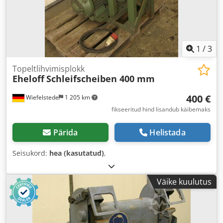
1
/
3
Topeltlihvimisplokk
Eheloff
Schleifscheiben 400 mm
400 €
Wiefelstede
1 205 km
fikseeritud hind lisandub käibemaks
Pärida
Helistada
Seisukord:
hea (kasutatud)
,
Väike kuulutus