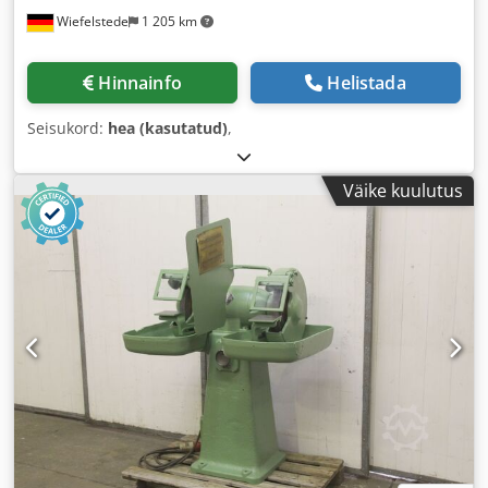
Wiefelstede
1 205 km
Hinnainfo
Helistada
Seisukord:
hea (kasutatud)
,
Väike kuulutus