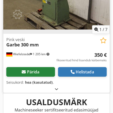
1
/
7
Pink veski
Garbe
300 mm
350 €
Wiefelstede
1 205 km
fikseeritud hind lisandub käibemaks
Pärida
Helistada
Seisukord:
hea (kasutatud)
,
USALDUSMÄRK
Machineseeker sertifitseeritud edasimüüjad