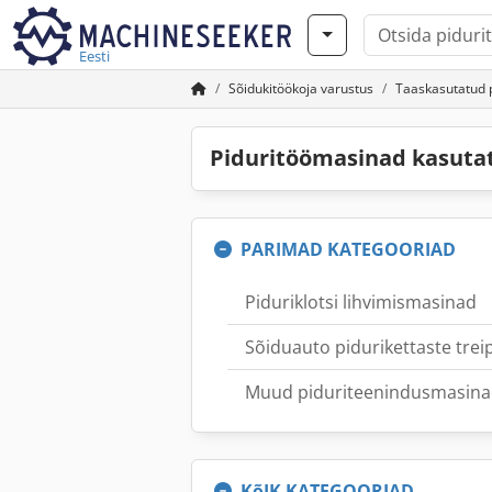
Eesti
Sõidukitöökoja varustus
Taaskasutatud 
Piduritöömasinad kasut
PARIMAD KATEGOORIAD
Piduriklotsi lihvimismasinad
Sõiduauto pidurikettaste trei
Muud piduriteenindusmasin
KõIK KATEGOORIAD