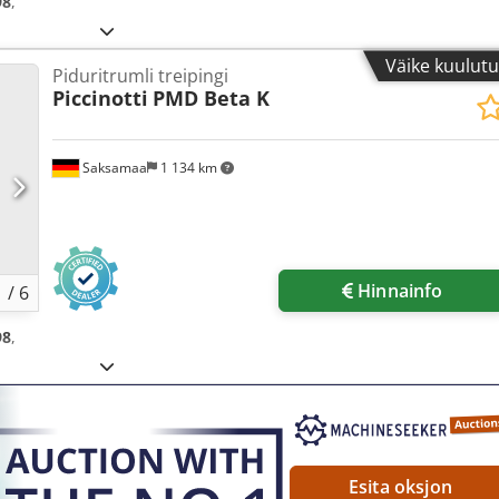
98
,
Väike kuulut
Piduritrumli treipingi
Piccinotti
PMD Beta K
Saksamaa
1 134 km
Hinnainfo
1
/
6
98
,
Esita oksjon