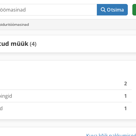
Otsima
piduritöömasinad
atud müük
(4)
2
pingid
1
ad
1
Kuva kõik pakkumise