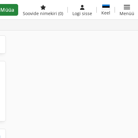
Müüa
Keel
Soovide nimekiri
(0)
Logi sisse
Menüü
d