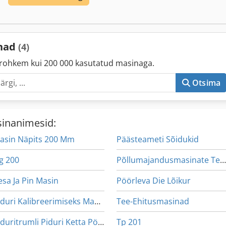
inad
(4)
rohkem kui 200 000 kasutatud masinaga.
Otsima
sinanimesid:
asin Näpits 200 Mm
Päästeameti Sõidukid
g 200
Põllumajandusmasinate Tera
esa Ja Pin Masin
Pöörleva Die Lõikur
Piduri Kalibreerimiseks Masin
Tee-Ehitusmasinad
Piduritrumli Piduri Ketta Pöörlemise U Insener
Tp 201