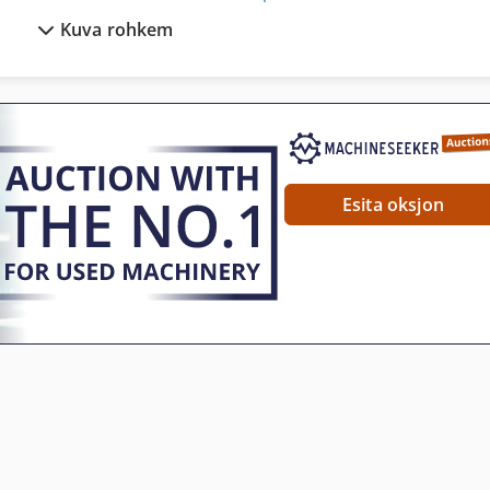
Kuva rohkem
in Mänguautomaat
Tps 330
s 174
Tur 560
tk 31
Puidu Treipink Tööriistad Ja Tarvikud
Esita oksjon