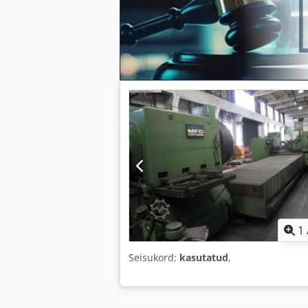
1
Seisukord:
kasutatud
,