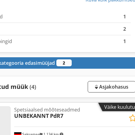
ad
1
2
pingid
1
 kategooria edasimüüjad
2
atud müük
(4)
Asjakohasus
Väike kuulut
Spetsiaalsed mõõteseadmed
UNBEKANNT
PdR7
Saksamaa
1 134 km