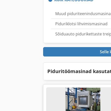
Muud piduriteenindusmasin
Piduriklotsi lihvimismasinad
Sõiduauto pidurikettaste trei
Selle
Piduritöömasinad kasut