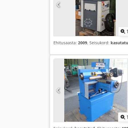
Ehitusaasta:
2009
, Seisukord:
kasutat