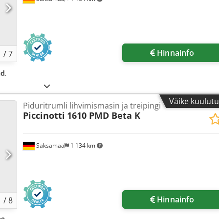
Hinnainfo
1
/
7
ud
,
Väike kuulut
Piduritrumli lihvimismasin ja treipingi
Piccinotti
1610 PMD Beta K
Saksamaa
1 134 km
Hinnainfo
1
/
8