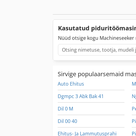
Kasutatud piduritöömas
Nüüd otsige kogu Machineseeker 
Sirvige populaarsemaid ma
Auto Ehitus
M
Dgmpc 3 Abk Bak 41
N
Dil 0 M
P
Dil 00 40
Ehitus- Ja Lammutusprahi