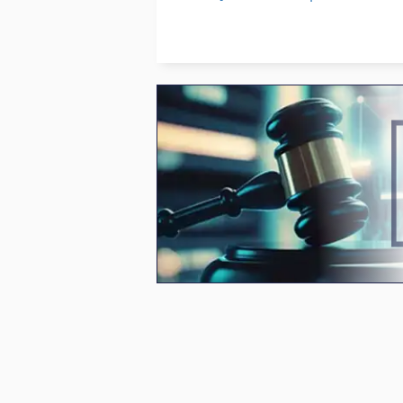
German
P
Hpp 11
P
Hps
P
Idx 23