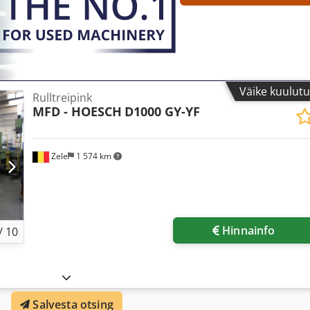
Väike kuulut
Rulltreipink
MFD - HOESCH
D1000 GY-YF
Zele
1 574 km
Hinnainfo
/
10
Salvesta otsing