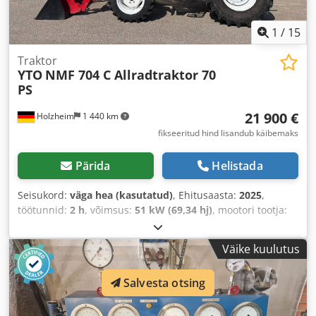
1
/
15
Traktor
YTO
NMF 704 C Allradtraktor 70
PS
21 900 €
Holzheim
1 440 km
fikseeritud hind lisandub käibemaks
Pärida
Helistada
Seisukord:
väga hea (kasutatud)
, Ehitusaasta:
2025
,
töötunnid:
2 h
, võimsus:
51 kW (69,34 hj)
, mootori tootja:
Hyundai
, eesrattarehvi suurus:
300/70 R20
, tagumise rehvi
suurus:
420/85 R24
, Varustus:
kliimaseade
,
Väike kuulutus
Salvesta otsing