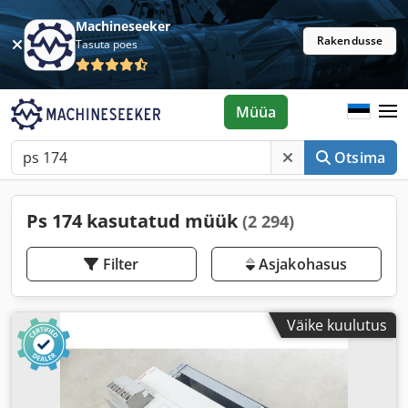
Machineseeker
Rakendusse
Tasuta poes
Müüa
Otsima
Ps 174 kasutatud müük
(2 294)
Filter
Asjakohasus
Väike kuulutus