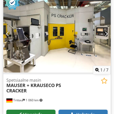
1
/
7
Spetsiaalne masin
MAUSER + KRAUSECO
PS
CRACKER
Trittau
1 060 km