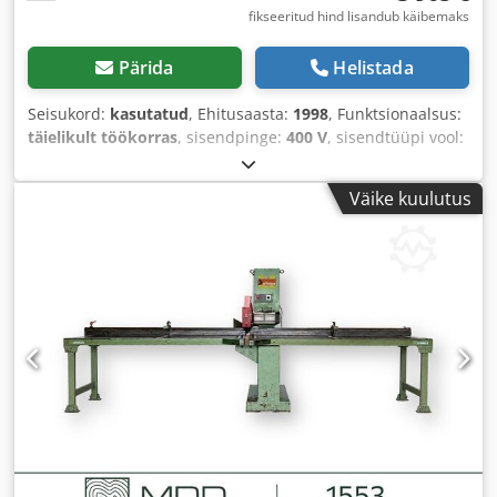
fikseeritud hind lisandub käibemaks
Pärida
Helistada
Seisukord:
kasutatud
, Ehitusaasta:
1998
, Funktsionaalsus:
täielikult töökorras
, sisendpinge:
400 V
, sisendtüüpi vool:
kolmefaasiline
, lõike kõrgus (maks.):
150 mm
, lõikelaius
(maks.):
500 mm
, saeketta läbimõõt:
500 mm
, saeketta ava:
Väike kuulutus
30 mm
,