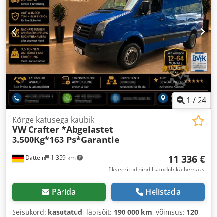
1
/
24
Kõrge katusega kaubik
VW
Crafter *Abgelastet
3.500Kg*163 Ps*Garantie
11 336 €
Datteln
1 359 km
fikseeritud hind lisandub käibemaks
Pärida
Helistada
Seisukord:
kasutatud
, läbisõit:
190 000 km
, võimsus:
120