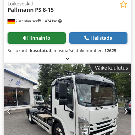
Lõikeveskid
Pallmann
PS 8-15
Zuzenhausen
1 474 km
Hinnainfo
Helistada
Seisukord:
kasutatud
, masina/sõiduki number:
12625
,
Väike kuulutus