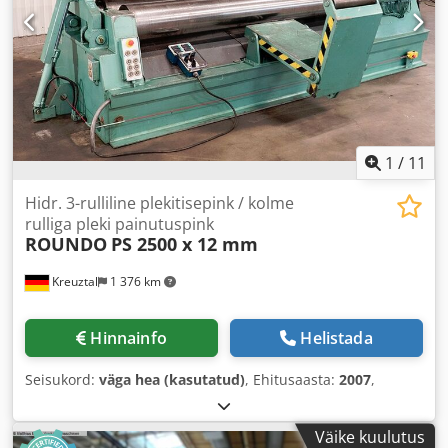
1
/
11
Hidr. 3-rulliline plekitisepink / kolme
rulliga pleki painutuspink
ROUNDO
PS 2500 x 12 mm
Kreuztal
1 376 km
Hinnainfo
Helistada
Seisukord:
väga hea (kasutatud)
, Ehitusaasta:
2007
,
Väike kuulutus