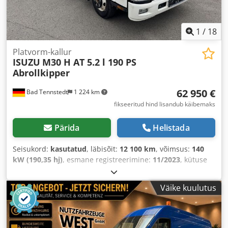
1
/
18
Platvorm-kallur
ISUZU
M30 H AT 5.2 l 190 PS
Abrollkipper
62 950 €
Bad Tennstedt
1 224 km
fikseeritud hind lisandub käibemaks
Pärida
Helistada
Seisukord:
kasutatud
, läbisõit:
12 100 km
, võimsus:
140
kW (190,35 hj)
, esmane registreerimine:
11/2023
, kütuse
tüüp:
diisel
, kogumass:
7 490 kg
, värv:
valge
, istekohtade
arv:
3
, Varustus:
ABS, elektrooniline stabiilsusprogramm
Väike kuulutus
(ESP), keskne lukustus, kliimaseade, tahmafilter
,