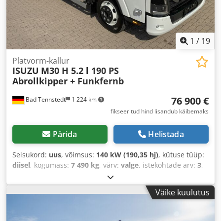
kiirusehoidja, kliimaseade, liuguks,
navigatsioonisüsteem, pardaarvuti, parkimissensorid,
roolivõimendi, tahmafilter, turvapadi, veoki
registreerimine
,
1
/
19
Platvorm-kallur
ISUZU
M30 H 5.2 l 190 PS
Abrollkipper + Funkfernb
76 900 €
Bad Tennstedt
1 224 km
fikseeritud hind lisandub käibemaks
Pärida
Helistada
Seisukord:
uus
, võimsus:
140 kW (190,35 hj)
, kütuse tüüp:
diisel
, kogumass:
7 490 kg
, värv:
valge
, istekohtade arv:
3
,
Varustus:
ABS, elektrooniline stabiilsusprogramm (ESP),
keskne lukustus, kliimaseade, tahmafilter
,
Väike kuulutus