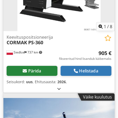
1
/
8
Keevituspositsioneerija
CORMAK
PS-360
905 €
Siedlce
737 km
fikseeritud hind lisandub käibemaks
Pärida
Helistada
Seisukord:
uus
, Ehitusaasta:
2026
,
Väike kuulutus