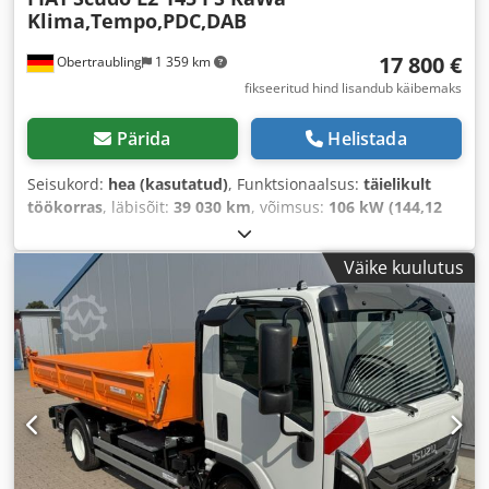
Klima,Tempo,PDC,DAB
17 800 €
Obertraubling
1 359 km
fikseeritud hind lisandub käibemaks
Pärida
Helistada
Seisukord:
hea (kasutatud)
, Funktsionaalsus:
täielikult
töökorras
, läbisõit:
39 030 km
, võimsus:
106 kW (144,12
hj)
, kütuse tüüp:
diisel
, ülekande tüüp:
mehaaniline
,
teljevahe:
3 275 mm
, kogumass:
3 100 kg
, tühimass:
1 800
Väike kuulutus
kg
, maksimaalne kandevõime:
1 300 kg
, esmane
registreerimine:
11/2024
, järgmine ülevaatus (TÜV):
11/2027
, laadimisruumi pikkus:
2 512 mm
, laadimisruumi
laius:
1 636 mm
, laadruumi kõrgus:
1 220 mm
,
heitmeklass:
Euro 6d-TEMP
, värv:
valge
, istekohtade arv:
3
,
varasemate omanike arv:
1
, Varustus:
ABS, AdBlue,
Android Auto, Apple CarPlay, Bluetooth, aastaringsed
rehvid, auto registreerimine, elektrooniline
stabiilsusprogramm (ESP), immobilisaatorisüsteem,
kasutatud sõiduki garantii, keskne lukustus,