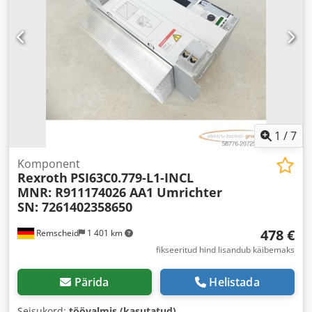
1
/
7
Komponent
Rexroth
PSI63C0.779-L1-INCL
MNR: R911174026 AA1 Umrichter
SN: 7261402358650
478 €
Remscheid
1 401 km
fikseeritud hind lisandub käibemaks
Pärida
Helistada
Seisukord:
töövalmis (kasutatud)
,