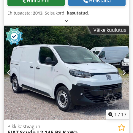
Hinnainfo
Helistada
Ehitusaasta:
2013
, Seisukord:
kasutatud
,
Väike kuulutus
1
/
17
Pikk kastvagun
FIAT
Scudo L2 145 PS KaWa