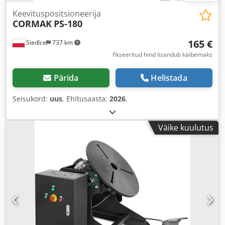
Keevituspositsioneerija
CORMAK
PS-180
165 €
Siedlce
737 km
fikseeritud hind lisandub käibemaks
Pärida
Helistada
Seisukord:
uus
, Ehitusaasta:
2026
,
Väike kuulutus