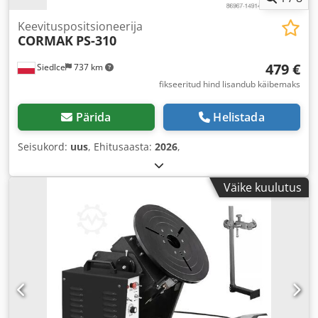
Keevituspositsioneerija
CORMAK
PS-310
479 €
Siedlce
737 km
fikseeritud hind lisandub käibemaks
Pärida
Helistada
Seisukord:
uus
, Ehitusaasta:
2026
,
Väike kuulutus