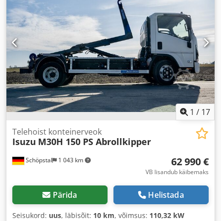
1
/
17
Telehoist konteinerveok
Isuzu
M30H 150 PS Abrollkipper
62 990 €
Schöpstal
1 043 km
VB lisandub käibemaks
Pärida
Helistada
Seisukord:
uus
, läbisõit:
10 km
, võimsus:
110,32 kW