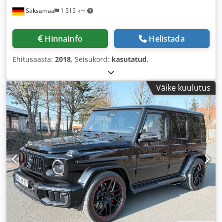
Saksamaa
1 515 km
Hinnainfo
Helistada
Ehitusaasta:
2018
, Seisukord:
kasutatud
,
Väike kuulutus