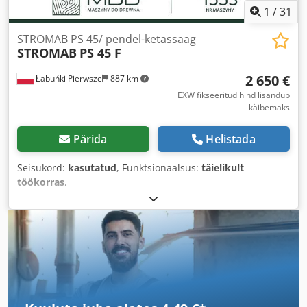
1
/
31
STROMAB PS 45/ pendel-ketassaag
STROMAB
PS 45 F
2 650 €
Łabuńki Pierwsze
887 km
EXW fikseeritud hind lisandub
käibemaks
Pärida
Helistada
Seisukord:
kasutatud
, Funktsionaalsus:
täielikult
töökorras
,