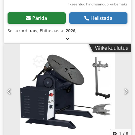
fikseeritud hind lisandub käibemaks
Pärida
Helistada
Seisukord:
uus
, Ehitusaasta:
2026
,
Väike kuulutus
1
/
8