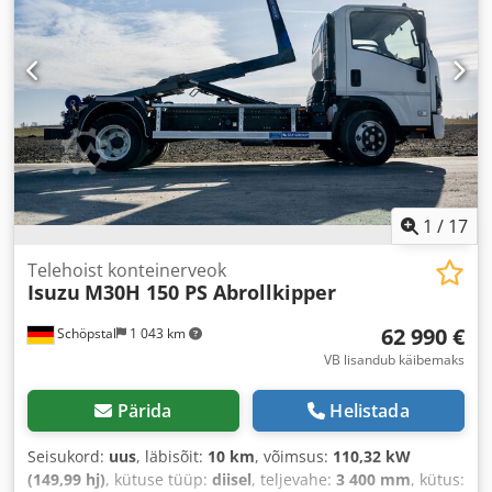
1
/
17
Telehoist konteinerveok
Isuzu
M30H 150 PS Abrollkipper
62 990 €
Schöpstal
1 043 km
VB lisandub käibemaks
Pärida
Helistada
Seisukord:
uus
, läbisõit:
10 km
, võimsus:
110,32 kW
(149,99 hj)
, kütuse tüüp:
diisel
, teljevahe:
3 400 mm
, kütus: