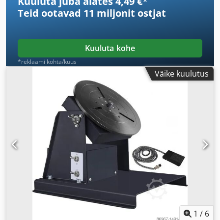
Kuuluta juba alates 4,49 €
*
Teid ootavad
11 miljonit ostjat
Kuuluta kohe
*reklaami kohta/kuus
Väike kuulutus
1
/
6