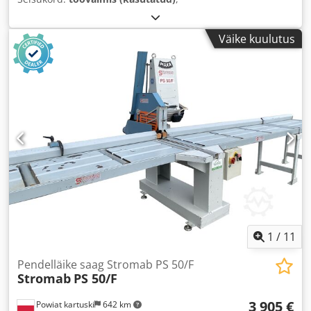
Väike kuulutus
1
/
11
Pendelläike saag Stromab PS 50/F
Stromab
PS 50/F
3 905 €
Powiat kartuski
642 km