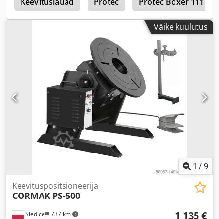
a
Keevituslauad
Protec
Protec Boxer 111
Väike kuulutus
1
/
9
Keevituspositsioneerija
CORMAK
PS-500
1 135 €
Siedlce
737 km