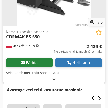
1
/
6
Keevituspositsioneerija
CORMAK
PS-650
2 489 €
Siedlce
737 km
fikseeritud hind lisandub käibemaks
Pärida
Helistada
Seisukord:
uus
, Ehitusaasta:
2026
,
Avastage veel teisi kasutatud masinaid