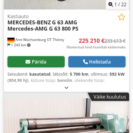
1
/
22
Kastiauto
MERCEDES-BENZ
G 63 AMG
Mercedes-AMG G 63 800 PS
225 210 €
Amt Wachsenburg OT Thörey
233 613 €
1 243 km
fikseeritud hind lisandub käibemaks
Pärida
Helistada
Seisukord:
kasutatud
, läbisõit:
5 700 km
, võimsus:
592 kW
(804,90 hj)
, kütuse tüüp:
bensiin
, ülekande tüüp:
automaatne
, esmane registreerimine:
04/2025
, värv:
must
, istekohtade arv:
5
, Varustus:
ABS, elektrooniline
Väike kuulutus
stabiilsusprogramm (ESP), immobilisaatorisüsteem,
kasutatud sõiduki garantii, keskne lukustus,
kliimaseade, navigatsioonisüsteem, nelikvedu, seisuküte,
tahmafilter
,