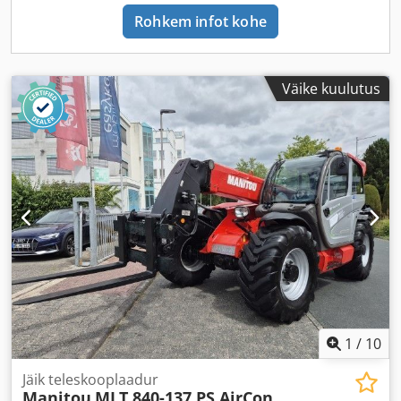
Rohkem infot kohe
Väike kuulutus
1
/
10
Jäik teleskooplaadur
Manitou
MLT 840-137 PS AirCon