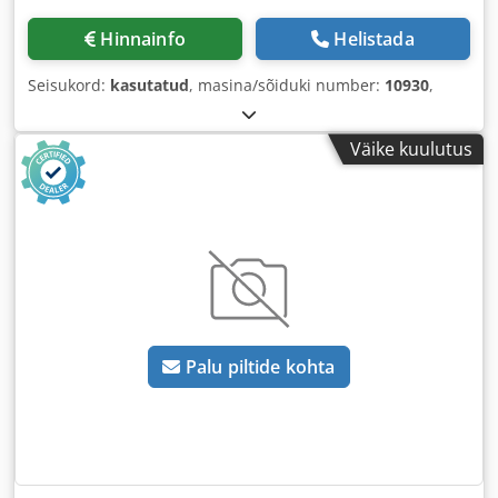
Hinnainfo
Helistada
Seisukord:
kasutatud
, masina/sõiduki number:
10930
,
Väike kuulutus
Palu piltide kohta