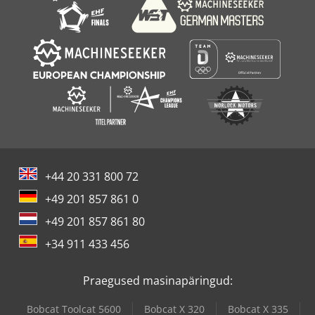
+44 20 331 800 72
+49 201 857 861 0
+49 201 857 861 80
+34 911 433 456
Praegused masinapäringud:
Bobcat Toolcat 5600
Bobcat X 320
Bobcat X 335