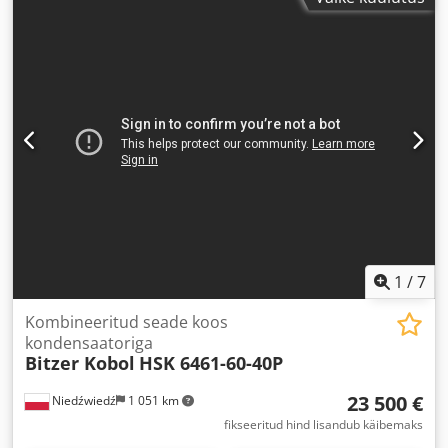
1
/
7
Kombineeritud seade koos
kondensaatoriga
Bitzer Kobol
HSK 6461-60-40P
23 500 €
Niedźwiedź
1 051 km
fikseeritud hind lisandub käibemaks