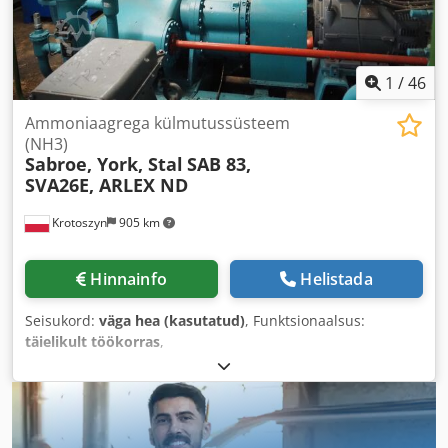
1
/
46
Ammoniaagrega külmutussüsteem
(NH3)
Sabroe, York, Stal
SAB 83,
SVA26E, ARLEX ND
Krotoszyn
905 km
Hinnainfo
Helistada
Seisukord:
väga hea (kasutatud)
, Funktsionaalsus:
täielikult töökorras
,