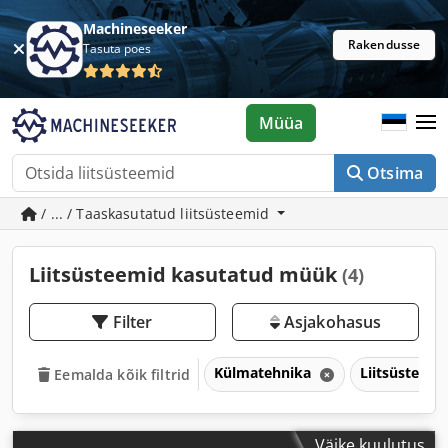
Machineseeker
Rakendusse
Tasuta poes
Müüa
Otsima
/ ... / Taaskasutatud liitsüsteemid
Liitsüsteemid kasutatud müük
(4)
Filter
Asjakohasus
Külmatehnika
Liitsüsteem
Eemalda kõik filtrid
Väike kuulutus