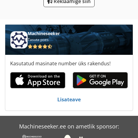
Reklaamige siin
Lm
Lm Juhend
Ls 703
Machineseeker
Tasuta poes
Mes System
Ng 200
Kasutatud masinate number üks rakendus!
St Printimise Süsteemid
Tolline Seeria M
Tp 201
Lisateave
Tur 560
Machineseeker.ee on ametlik sponsor: