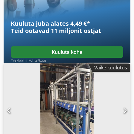
Kuuluta juba alates 4,49 €
*
Teid ootavad
11 miljonit ostjat
Kuuluta kohe
*reklaami kohta/kuus
Väike kuulutus