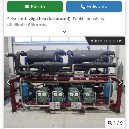
Pärida
Helistada
Seisukord:
väga hea (kasutatud)
, Funktsionaalsus:
täielikult töökorras
,
Väike kuulutus
1
/
9