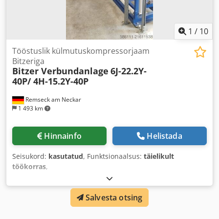
1
/
10
Tööstuslik külmutuskompressorjaam
Bitzeriga
Bitzer Verbundanlage
6J-22.2Y-
40P/ 4H-15.2Y-40P
Remseck am Neckar
1 493 km
Hinnainfo
Helistada
Seisukord:
kasutatud
, Funktsionaalsus:
täielikult
töökorras
,
Salvesta otsing