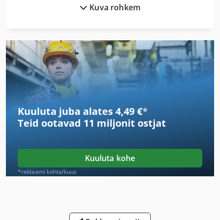
Kuva rohkem
Emb 9352 E
German
Hsc 20 Linear
Idx 23
International 433
Kuuluta juba alates 4,49 €
*
International 434
Teid ootavad
11 miljonit ostjat
Ka 77
Kahjustumist Transpordi
Kuuluta kohe
Kgs 1670
*reklaami kohta/kuus
Lcf 1
Lida Laadija 24