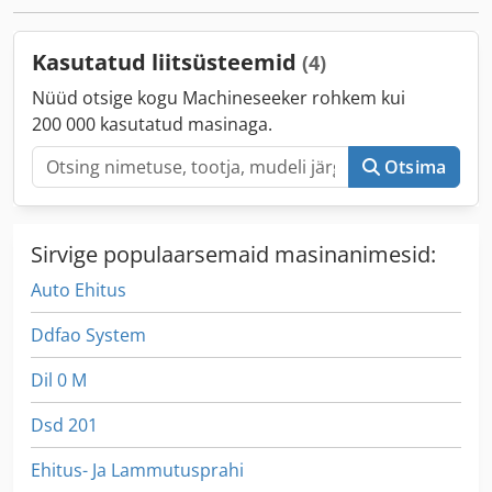
Kasutatud liitsüsteemid
(4)
Nüüd otsige kogu Machineseeker rohkem kui
200 000 kasutatud masinaga.
Otsima
Sirvige populaarsemaid masinanimesid:
Auto Ehitus
Ddfao System
Dil 0 M
Dsd 201
Ehitus- Ja Lammutusprahi