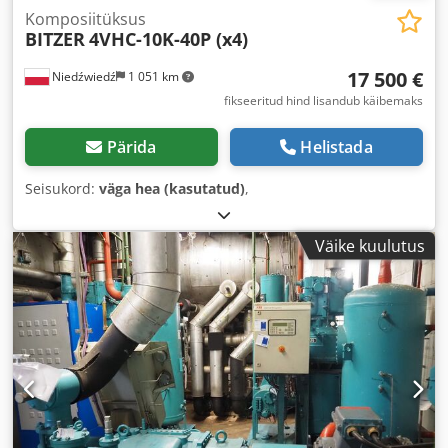
Komposiitüksus
BITZER
4VHC-10K-40P (x4)
17 500 €
Niedźwiedź
1 051 km
fikseeritud hind lisandub käibemaks
Pärida
Helistada
Seisukord:
väga hea (kasutatud)
,
Väike kuulutus