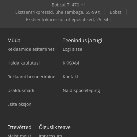
Bobcat Tl 470 Hf
Ekstsentrikpressid, ühe sambaga, 55-99 t
Bobst
Ekstsentrikpressid, ühepostilised, 25–54 t
Müüa
Teenindus ja tugi
Reklaamide esitamines
Logi sisse
Halda kuulutusi
KKK/Abi
Reklaami broneerimine
Kontakt
Usaldusmärk
Näidispooleleping
Esita oksjon
Ettevõtted
Õiguslik teave
Meist meist
Impressum