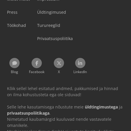
Press
Üldtingimused
Töökohad
Turureeglid
Privaatsuspoliitika
Blog
Facebook
X
LinkedIn
Kõik sellel lehel esitatud andmed, pakkumised ja hinnad
on ilma kohustusteta ega ole siduvad!
Selle lehe kasutamisega nõustute meie
üldtingimustega
ja
privaatsuspoliitikaga
.
Nimetatud kaubamärgid kuuluvad nende vastavatele
omanikele.