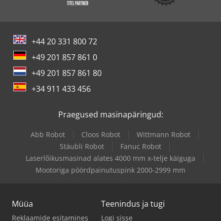
+44 20 331 800 72
+49 201 857 861 0
+49 201 857 861 80
+34 911 433 456
Praegused masinapäringud:
Abb Robot
Cloos Robot
Wittmann Robot
Stäubli Robot
Fanuc Robot
Laserlõikusmasinad alates 4000 mm x-telje käiguga
Mootoriga pöördpainutuspink 2000-2999 mm
Müüa
Teenindus ja tugi
Reklaamide esitamines
Logi sisse