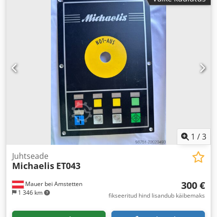
1
/
3
Juhtseade
Michaelis
ET043
300 €
Mauer bei Amstetten
1 346 km
fikseeritud hind lisandub käibemaks