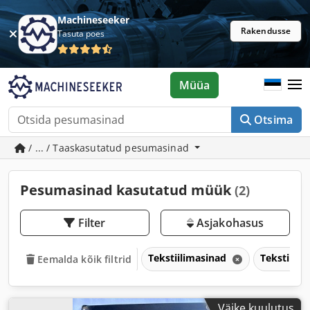
Machineseeker
Rakendusse
Tasuta poes
Müüa
Otsima
/ ... / Taaskasutatud pesumasinad
Pesumasinad kasutatud müük
(2)
Filter
Asjakohasus
Tekstiilimasinad
Tekstiili
Eemalda kõik filtrid
Väike kuulutus