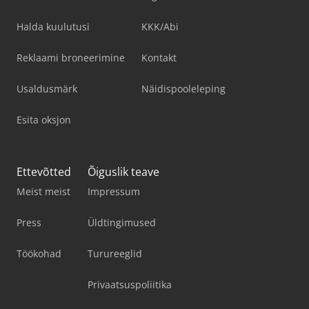
Halda kuulutusi
KKK/Abi
Reklaami broneerimine
Kontakt
Usaldusmärk
Näidispooleleping
Esita oksjon
Ettevõtted
Õiguslik teave
Meist meist
Impressum
Press
Üldtingimused
Töökohad
Turureeglid
Privaatsuspoliitika