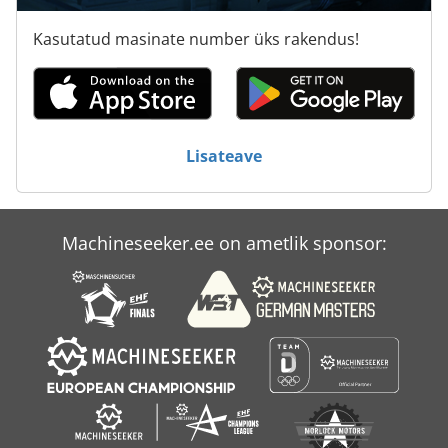
Pöörlev Pea
Kasutatud masinate number üks rakendus!
Tp 201
Tps 330
Transpordi Sulgudes
Lisateave
V-Nn
Machineseeker.ee on ametlik sponsor: