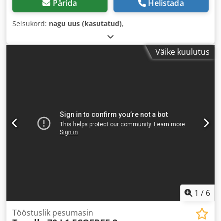
Pärida
Helistada
Seisukord:
nagu uus (kasutatud)
,
Väike kuulutus
1
/
6
Tööstuslik pesumasin