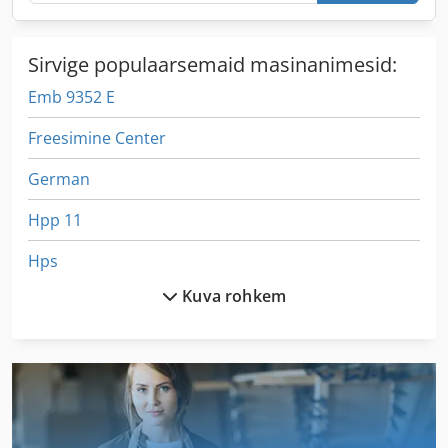
Sirvige populaarsemaid masinanimesid:
Emb 9352 E
Freesimine Center
German
Hpp 11
Hps
Kuva rohkem
Idx 23
Kingsepp Masin Freesimine Ja Lihvimine Masin
Lm
Lm Juhend