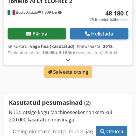
Tonello
70 L1 ECOFREE 2
48 180 €
Busto Arsizio
1 809 km
VB lisandub käibemaks
Pärida
Helistada
Seisukord:
väga hea (kasutatud)
, Ehitusaasta:
2018
,
Funktsionaalsus:
täielikult töökorras
, masina/sõiduki
number:
07758
,
Salvesta otsing
Kasutatud pesumasinad
(2)
Nüüd otsige kogu Machineseeker rohkem kui
200 000 kasutatud masinaga.
Otsima