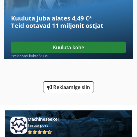
Masin Näpits 200 Mm
Kuuluta juba alates 4,49 €
*
Nu 204
Teid ootavad
11 miljonit ostjat
Pea Masin
Pehme Start
Kuuluta kohe
Pesa Ja Pin Masin
*reklaami kohta/kuus
Pin Mänguautomaat
Pot Pesur
Reklaamige siin
Ps 174
Pu
Puidu Treipink Tööriistad Ja Tarvikud
Machineseeker
Tasuta poes
Päästeameti Sõidukid