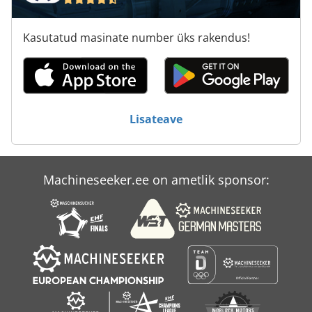
Tp 201
Kasutatud masinate number üks rakendus!
Tps 330
Tur 560
Vänt Press
Lisateave
Õli-Press
Machineseeker.ee on ametlik sponsor: