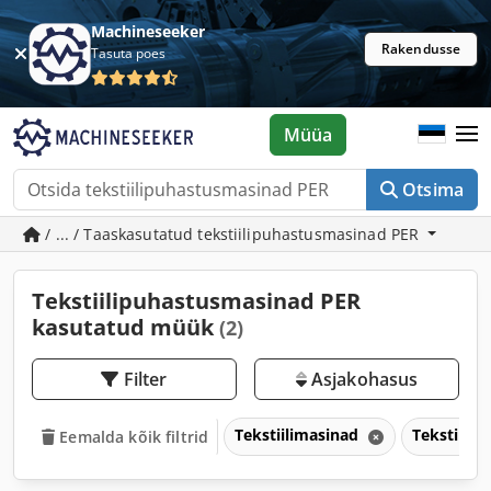
Machineseeker
Rakendusse
Tasuta poes
Müüa
Otsima
/ ... / Taaskasutatud tekstiilipuhastusmasinad PER
Tekstiilipuhastusmasinad PER
kasutatud müük
(2)
Filter
Asjakohasus
Tekstiilimasinad
Tekstiili
Eemalda kõik filtrid