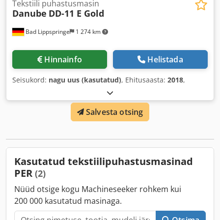
Tekstiili puhastusmasin
Danube
DD-11 E Gold
Bad Lippspringe
1 274 km
Hinnainfo
Helistada
Seisukord:
nagu uus (kasutatud)
, Ehitusaasta:
2018
,
Salvesta otsing
Kasutatud tekstiilipuhastusmasinad
PER
(2)
Nüüd otsige kogu Machineseeker rohkem kui
200 000 kasutatud masinaga.
Otsima