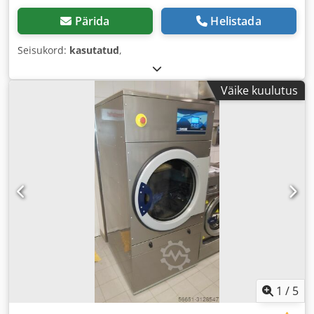
Pärida
Helistada
Seisukord:
kasutatud
,
Väike kuulutus
1
/
5