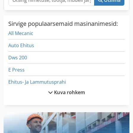
Sirvige populaarsemaid masinanimesid:
All Mecanic
Auto Ehitus
Dws 200
E Press
Ehitus- Ja Lammutusprahi
Kuva rohkem
Ess 350
Fngj 20
German
Käsitsi Painutamine Masin Pan