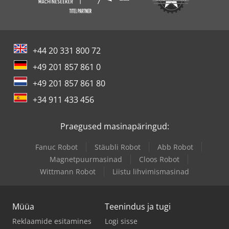
+44 20 331 800 72
+49 201 857 861 0
+49 201 857 861 80
+34 911 433 456
Praegused masinapäringud:
Fanuc Robot
Stäubli Robot
Abb Robot
Magnetpuurmasinad
Cloos Robot
Wittmann Robot
Liistu lihvimismasinad
Müüa
Teenindus ja tugi
Reklaamide esitamines
Logi sisse