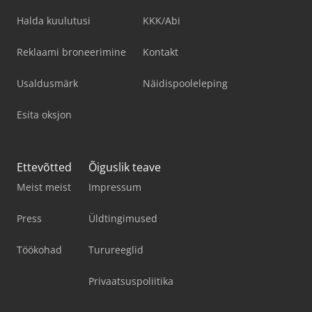
Halda kuulutusi
KKK/Abi
Reklaami broneerimine
Kontakt
Usaldusmärk
Näidispooleleping
Esita oksjon
Ettevõtted
Õiguslik teave
Meist meist
Impressum
Press
Üldtingimused
Töökohad
Turureeglid
Privaatsuspoliitika