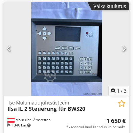
Väike kuulutus
1
/
3
Ilse Multimatic juhtsüsteem
Ilsa
IL 2 Steuerung für BW320
1 650 €
Mauer bei Amstetten
1 346 km
fikseeritud hind lisandub käibemaks