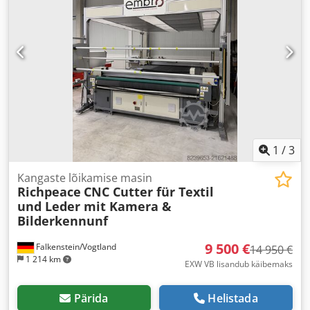
1
/
3
Kangaste lõikamise masin
Richpeace
CNC Cutter für Textil
und Leder mit Kamera &
Bilderkennunf
9 500 €
Falkenstein/Vogtland
14 950 €
1 214 km
EXW VB lisandub käibemaks
Pärida
Helistada