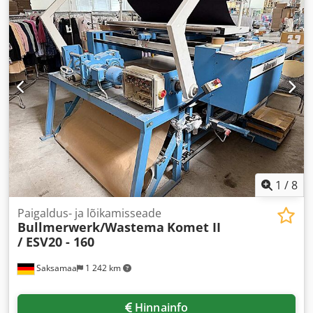
1
/
8
Paigaldus- ja lõikamisseade
Bullmerwerk/Wastema
Komet II
/ ESV20 - 160
Saksamaa
1 242 km
Hinnainfo