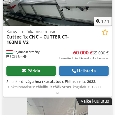
1
/
1
Kangaste lõikamise masin
Cuttec
1x CNC – CUTTER CT-
163MB V2
60 000 €
Hajdúböszörmény
65 000 €
1 238 km
fikseeritud hind lisandub käibemaks
Pärida
Helistada
Seisukord:
väga hea (kasutatud)
, Ehitusaasta:
2022
,
Funktsionaalsus:
täielikult töökorras
, kogulaius:
1 800
mm
, kogupikkus:
5 000 mm
,
Väike kuulutus