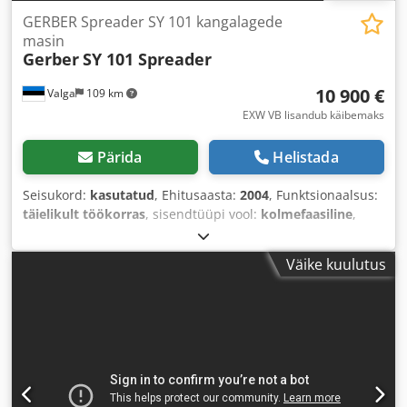
GERBER Spreader SY 101 kangalagede
masin
Gerber
SY 101 Spreader
10 900 €
Valga
109 km
EXW VB lisandub käibemaks
Pärida
Helistada
Seisukord:
kasutatud
, Ehitusaasta:
2004
, Funktsionaalsus:
täielikult töökorras
, sisendtüüpi vool:
kolmefaasiline
,
kogulaius:
1 800 mm
, kogupikkus:
16 500 mm
,
sisendpinge:
400 V
, sisendvool:
10 A
,
Väike kuulutus