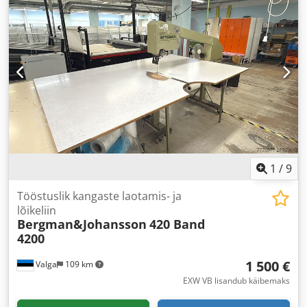
1
/
9
Tööstuslik kangaste laotamis- ja
lõikeliin
Bergman&Johansson
420 Band
4200
1 500 €
Valga
109 km
EXW VB lisandub käibemaks