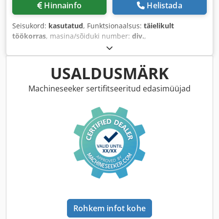
Hinnainfo
Helistada
Seisukord:
kasutatud
, Funktsionaalsus:
täielikult
töökorras
, masina/sõiduki number:
div.
,
USALDUSMÄRK
Machineseeker sertifitseeritud edasimüüjad
Rohkem infot kohe