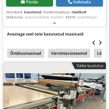
Pärida
Helistada
Seisukord:
kasutatud
, Funktsionaalsus:
täielikult
töökorras
, masina/sõiduki number:
82415
, sisendtüüpi
vool:
kolmefaasiline
, kogulaius:
1 500 mm
, kogupikkus:
2 500 mm
, sisendpinge:
400 V
, sisendvool:
16 A
, lõike
kõrgus (maks.):
100 mm
,
Avastage veel teisi kasutatud masinaid
s
Õmblusmasinad
Värvimissüsteemid
Lõika
Väike kuulutus