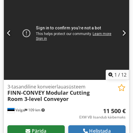
1
/
12
3-tasandiline konveierlauasüsteem
FINN-CONVEY
Modular Cutting
Room 3-level Conveyor
11 500 €
Valga
109 km
EXW VB lisandub käibemaks
Pärida
Helistada