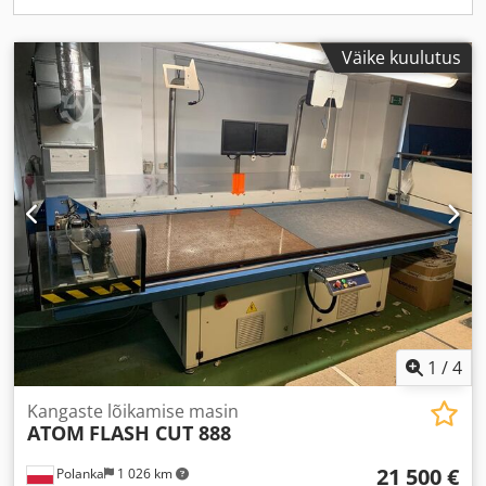
Väike kuulutus
1
/
4
Kangaste lõikamise masin
ATOM
FLASH CUT 888
21 500 €
Polanka
1 026 km