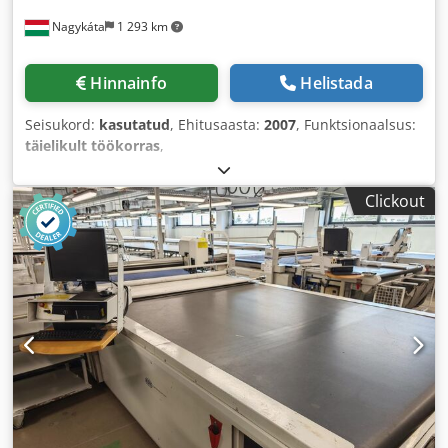
Nagykáta
1 293 km
Hinnainfo
Helistada
Seisukord:
kasutatud
, Ehitusaasta:
2007
, Funktsionaalsus:
täielikult töökorras
,
Clickout