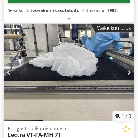
Seisukord:
töövalmis (kasutatud)
, Ehitusaasta:
1985
,
Väike kuulutus
1
/
3
Kangaste lõikamise masin
Lectra
VT-FA-MH 71