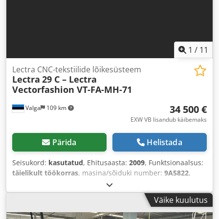
1
/
11
Lectra CNC-tekstiilide lõikesüsteem
Lectra
29 C – Lectra
Vectorfashion VT-FA-MH-71
34 500 €
Valga
109 km
EXW VB lisandub käibemaks
Pärida
Helistada
Seisukord:
kasutatud
, Ehitusaasta:
2009
, Funktsionaalsus:
täielikult töökorras
, masina/sõiduki number:
9A5822
,
sisendtüüpi vool:
kolmefaasiline
, sisendpinge:
400 V
,
sisendvool:
60 A
, kogukõrgus:
1 800 mm
, lõikelaius (maks.):
Väike kuulutus
1 720 mm
, lõike kõrgus (maks.):
50 mm
, tihendatud õhu
ühendus:
6 latt
,