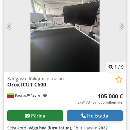
1
/
9
Kangaste lõikamise masin
Orox
ICUT C600
105 000 €
Kaunas
420 km
EXW VB lisandub käibemaks
Pärida
Helistada
Seisukord:
väga hea (kasutatud)
, Ehitusaasta:
2022
,