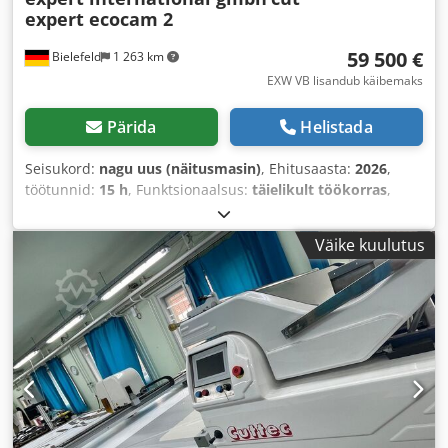
expert ecocam 2
59 500 €
Bielefeld
1 263 km
EXW VB lisandub käibemaks
Pärida
Helistada
Seisukord:
nagu uus (näitusmasin)
, Ehitusaasta:
2026
,
töötunnid:
15 h
, Funktsionaalsus:
täielikult töökorras
,
masina/sõiduki number:
2002-045
, kogulaius:
2 900 mm
,
kogupikkus:
3 300 mm
,
Väike kuulutus