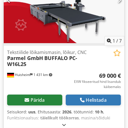
1
/
7
Tekstiilide lõikamismasin, lõikur, CNC
Parmel GmbH
BUFFALO PC-
W16L25
69 000 €
Huisheim
1 431 km
EXW fikseeritud hind lisandub
käibemaks
Pärida
Helistada
Seisukord:
uus
, Ehitusaasta:
2026
, töötunnid:
10 h
,
Funktsionaalsus:
täielikult töökorras
, masina/sõiduki
number:
Parmel_042026PA
, sisendtüüpi vool: