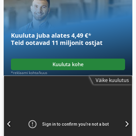
Kuuluta juba alates 4,49 €
*
Teid ootavad
11 miljonit ostjat
Kuuluta kohe
*reklaami kohta/kuus
Väike kuulutus