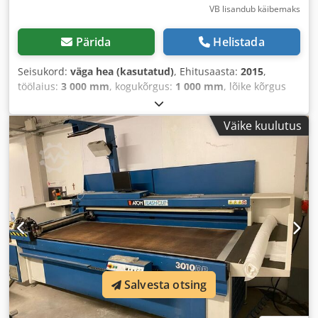
VB lisandub käibemaks
Pärida
Helistada
Seisukord:
väga hea (kasutatud)
, Ehitusaasta:
2015
,
töölaius:
3 000 mm
, kogukõrgus:
1 000 mm
, lõike kõrgus
(maks.):
10 mm
,
Väike kuulutus
Salvesta otsing