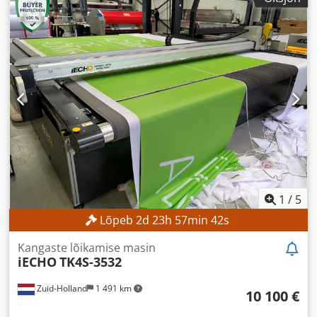
1
/
5
Lõpeb
2
d
23
h
57
min
40
s
Kangaste lõikamise masin
iECHO
TK4S-3532
Zuid-Holland
1 491 km
10 100 €