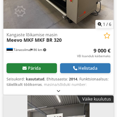
1
/
6
Kangaste lõikamise masin
Meevo MKF
MKF BR 320
9 000 €
Tänassilma
86 km
VB lisandub käibemaks
Pärida
Helistada
Seisukord:
kasutatud
, Ehitusaasta:
2014
, Funktsionaalsus:
täielikult töökorras
, masina/sõiduki number:
BRP2014C04
, sisendtüüpi vool:
kolmefaasiline
,
sisendpinge:
400 V
, sisendvool:
24 A
, tihendatud õhu
Väike kuulutus
ühendus:
6 latt
,