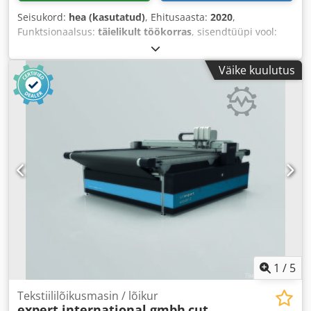
Seisukord:
hea (kasutatud)
, Ehitusaasta:
2020
,
Funktsionaalsus:
täielikult töökorras
, sisendtüüpi vool:
kolmefaasiline
, kogulaius:
4 500 mm
, kogupikkus:
4 500
mm
, sisendpinge:
400 V
, töölaius:
2 000 mm
, lõikelaius
Väike kuulutus
(maks.):
2 000 mm
,
1
/
5
Tekstiililõikusmasin / lõikur
expert international gmbh
cut