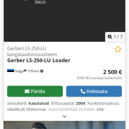
1
/
7
Gerberi LS-250-LU
kangalaadimissüsteem
Gerber
LS-250-LU Loader
2 500 €
Valga
109 km
EXW VB lisandub käibemaks
Pärida
Helistada
Seisukord:
kasutatud
, Ehitusaasta:
2004
, Funktsionaalsus:
täielikult töökorras
, masina/sõiduki number:
636
,
sisendtüüpi vool:
kolmefaasiline
, kogulaius:
1 800 mm
,
sisendpinge:
400 V
, sisendvool:
10 A
, tõstekõrgus:
2 000
mm
, kandevõime:
250 kg
,