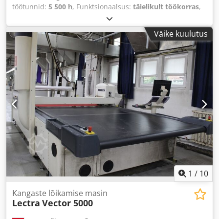
töötunnid:
5 500 h
, Funktsionaalsus:
täielikult töökorras
,
sisendtüüpi vool:
kolmefaasiline
, sisendpinge:
400 V
,
edasi pikkus X-telg:
1 750 mm
, toitesammu pikkus Y-teljel:
Väike kuulutus
1 800 mm
, söötmepikkus Z-telg:
60 mm
, X-telje
etteandekiirus:
120 m/min
, Y-telje etteandesagedus:
120
m/min
, lõikelaius (maks.):
1 750 mm
, lõike kõrgus (maks.):
60 mm
, tihendatud õhu ühendus:
6 latt
,
1
/
10
Kangaste lõikamise masin
Lectra
Vector 5000