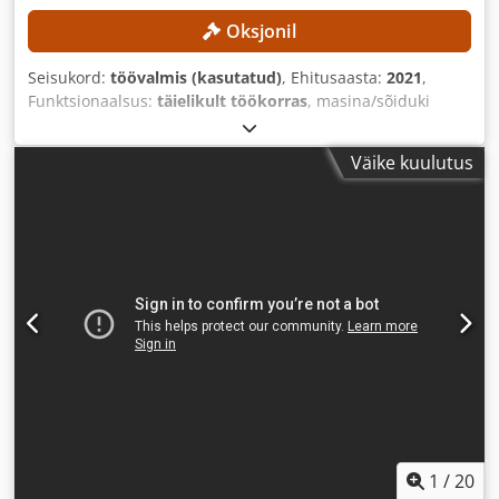
Oksjonil
Seisukord:
töövalmis (kasutatud)
, Ehitusaasta:
2021
,
Funktsionaalsus:
täielikult töökorras
, masina/sõiduki
number:
TK4S35322107121
, töölaius:
3 200 mm
,
lõikekiirus:
90 000 mm/min
, lehtmetalli paksus (maks.):
50
Väike kuulutus
mm
, tööpikkus:
3 500 mm
,
1
/
20