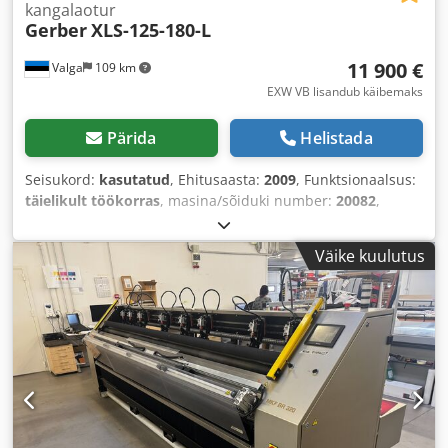
kangalaotur
Gerber
XLS-125-180-L
11 900 €
Valga
109 km
EXW VB lisandub käibemaks
Pärida
Helistada
Seisukord:
kasutatud
, Ehitusaasta:
2009
, Funktsionaalsus:
täielikult töökorras
, masina/sõiduki number:
20082
,
sisendtüüpi vool:
kolmefaasiline
, kogulaius:
2 000 mm
,
kogupikkus:
6 700 mm
, sisendpinge:
400 V
, sisendvool:
10
Väike kuulutus
A
,