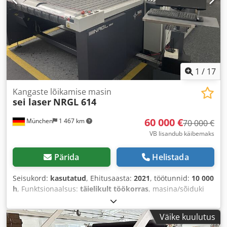
1
/
17
Kangaste lõikamise masin
sei laser
NRGL 614
60 000 €
München
1 467 km
70 000 €
VB lisandub käibemaks
Pärida
Helistada
Seisukord:
kasutatud
, Ehitusaasta:
2021
, töötunnid:
10 000
h
, Funktsionaalsus:
täielikult töökorras
, masina/sõiduki
number:
NRGL614.01025
, sisendtüüpi vool:
Konditsioneer
,
kogulaius:
3 340 mm
, sisendpinge:
400 V
, sisendvool:
19 A
,
Väike kuulutus