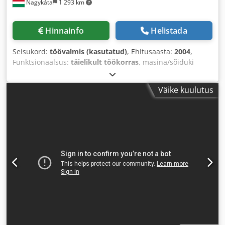
Nagykáta
1 293 km
Hinnainfo
Helistada
Seisukord:
töövalmis (kasutatud)
, Ehitusaasta:
2004
,
Funktsionaalsus:
täielikult töökorras
, masina/sõiduki
number:
4C0524
,
Väike kuulutus