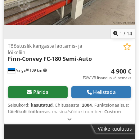
1
/
14
Tööstuslik kangaste laotamis- ja
lõikeliin
Finn-Convey
FC-180 Semi-Auto
4 900 €
Valga
109 km
EXW VB lisandub käibemaks
Pärida
Helistada
Seisukord:
kasutatud
, Ehitusaasta:
2004
, Funktsionaalsus:
täielikult töökorras
, masina/sõiduki number:
Custom
made
, sisendtüüpi vool:
kolmefaasiline
, kogulaius:
1 800
mm
, kogupikkus:
14 650 mm
, sisendpinge:
400 V
,
Väike kuulutus
sisendvool:
16 A
, lõikelaius (maks.):
1 800 mm
,