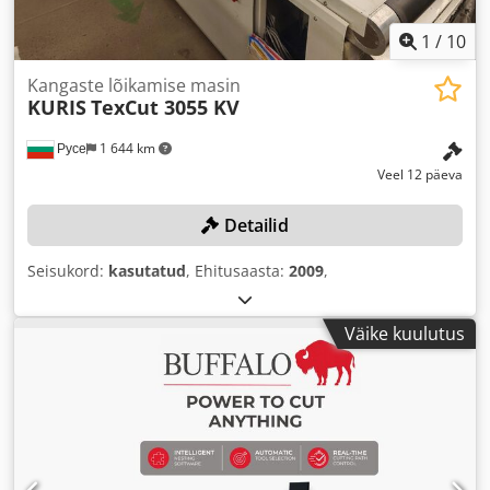
1
/
10
Kangaste lõikamise masin
KURIS
TexCut 3055 KV
Русе
1 644 km
Veel 12 päeva
Detailid
Seisukord:
kasutatud
, Ehitusaasta:
2009
,
Väike kuulutus