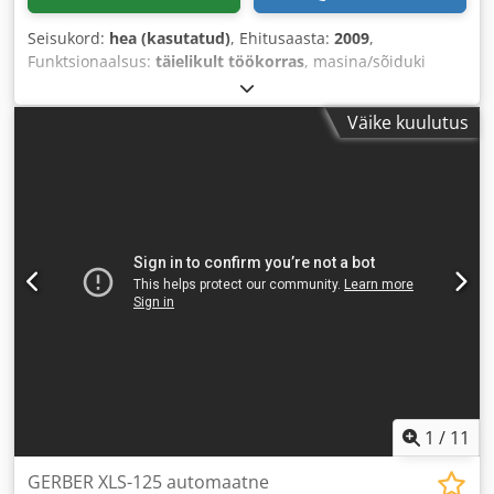
Seisukord:
hea (kasutatud)
, Ehitusaasta:
2009
,
Funktsionaalsus:
täielikult töökorras
, masina/sõiduki
number:
75080154.1/TKT 2
, sisendtüüpi vool:
kolmefaasiline
, sisendpinge:
400 V
, sisendvool:
40 A
,
Väike kuulutus
1
/
11
GERBER XLS-125 automaatne