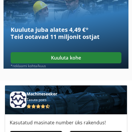
Caterpillar 16 M
Caterpillar 160 M
Kuuluta juba alates 4,49 €
*
Caterpillar 206
Teid ootavad
11 miljonit ostjat
Caterpillar 212
Caterpillar 215
Kuuluta kohe
Caterpillar 216
*reklaami kohta/kuus
Caterpillar 236
Caterpillar 245
Machineseeker
Tasuta poes
Caterpillar 416 E
Caterpillar 973
Kasutatud masinate number üks rakendus!
Caterpillar C 12