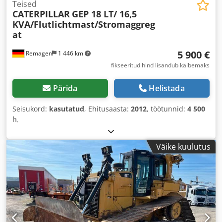
Teised
CATERPILLAR
GEP 18 LT/ 16,5
KVA/Flutlichtmast/Stromaggreg
at
5 900 €
Remagen
1 446 km
fikseeritud hind lisandub käibemaks
Pärida
Helistada
Seisukord:
kasutatud
, Ehitusaasta:
2012
, töötunnid:
4 500
h
,
Väike kuulutus