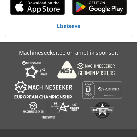
Caterpillar C 18
Caterpillar Cs 56
Lisateave
Caterpillar Ep 16 Kt
Caterpillar It 12
Machineseeker.ee on ametlik sponsor:
Caterpillar It 14 G
Caterpillar It 28