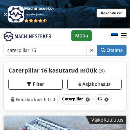
Machineseeker
Rakendusse
Tasuta poes
Müüa
Otsima
Caterpillar 16 kasutatud müük
(3)
Filter
Asjakohasus
Caterpillar
16
Eemalda kõik filtrid
Väike kuulutus