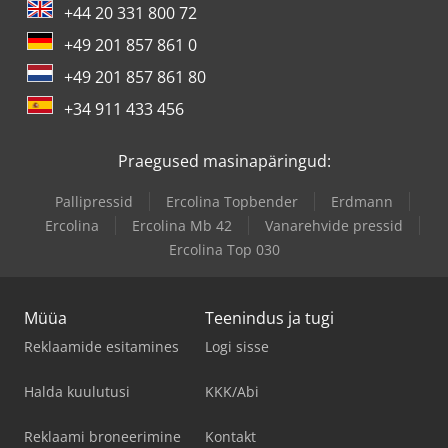
+44 20 331 800 72
+49 201 857 861 0
+49 201 857 861 80
+34 911 433 456
Praegused masinapäringud:
Pallipressid
Ercolina Topbender
Erdmann
Ercolina
Ercolina Mb 42
Vanarehvide pressid
Ercolina Top 030
Müüa
Teenindus ja tugi
Reklaamide esitamines
Logi sisse
Halda kuulutusi
KKK/Abi
Reklaami broneerimine
Kontakt