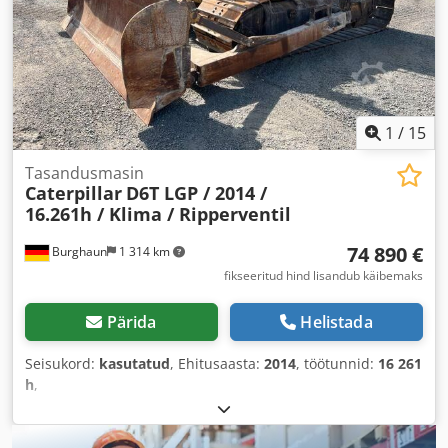
1
/
15
Tasandusmasin
Caterpillar
D6T LGP / 2014 /
16.261h / Klima / Ripperventil
74 890 €
Burghaun
1 314 km
fikseeritud hind lisandub käibemaks
Pärida
Helistada
Seisukord:
kasutatud
, Ehitusaasta:
2014
, töötunnid:
16 261
h
,