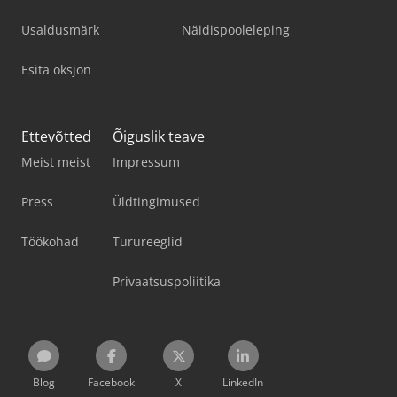
Usaldusmärk
Näidispooleleping
Esita oksjon
Ettevõtted
Õiguslik teave
Meist meist
Impressum
Press
Üldtingimused
Töökohad
Turureeglid
Privaatsuspoliitika
Blog
Facebook
X
LinkedIn