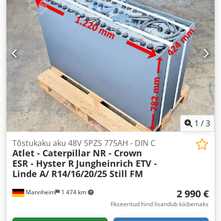
1
/
3
Tõstukaku aku 48V 5PZS 775AH - DIN C
Atlet - Caterpillar NR - Crown
ESR - Hyster R
Jungheinrich ETV -
Linde A/ R14/16/20/25 Still FM
2 990 €
Mannheim
1 474 km
fikseeritud hind lisandub käibemaks