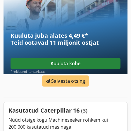
Kuuluta juba alates 4,49 €
*
Teid ootavad
11 miljonit ostjat
Kuuluta kohe
*reklaami kohta/kuus
Salvesta otsing
Kasutatud Caterpillar 16
(3)
Nüüd otsige kogu Machineseeker rohkem kui
200 000 kasutatud masinaga.