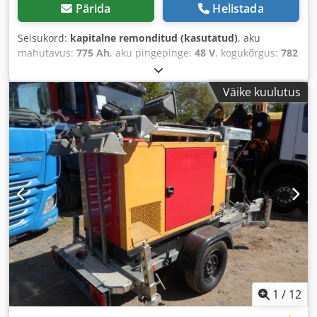
Pärida
Helistada
Seisukord:
kapitalne remonditud (kasutatud)
, aku
mahutavus:
775 Ah
, aku pingepinge:
48 V
, kogukõrgus:
782
mm
, kogupikkus:
1 220 mm
, kogulaius:
424 mm
,
Väike kuulutus
1
/
12