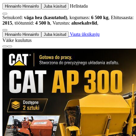
Helistada
Hinnainfo
Hinnainfo
Juba küsitud
Seisukord:
väga hea (kasutatud)
, kogumass:
6 500 kg
, Ehitusaasta:
2015
, töötunnid:
4 500 h
, Varustus:
alusekahvlid
,
Vaata üksikasju
Hinnainfo
Hinnainfo
Juba küsitud
Väike kuulutus