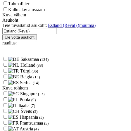
Tahmafilter
Kallutatav alusraam
Kuva vähem
Asukoht
Teie tuvastatud asukoht:
Estland (Reval)
(muutma)
Üle võtta asukoht
raadius:
Saksamaa
(124)
Holland
(88)
Türgi
(36)
Belgia
(15)
Serbia
(14)
Kuva rohkem
Singapur
(12)
Poola
(9)
Itaalia
(7)
Šveits
(5)
Hispaania
(5)
Prantsusmaa
(5)
Austria
(4)