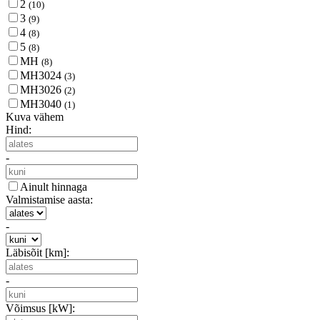
2
(10)
3
(9)
4
(8)
5
(8)
MH
(8)
MH3024
(3)
MH3026
(2)
MH3040
(1)
Kuva vähem
Hind:
-
Ainult hinnaga
Valmistamise aasta:
-
Läbisõit [km]:
-
Võimsus [kW]: