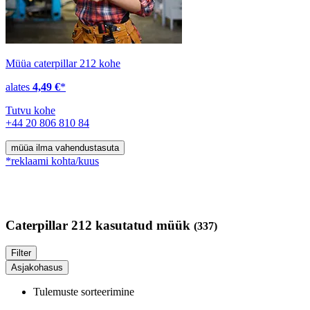
Müüa caterpillar 212 kohe
alates
4,49 €
*
Tutvu kohe
+44 20 806 810 84
müüa ilma vahendustasuta
*reklaami kohta/kuus
Caterpillar 212 kasutatud müük
(337)
Filter
Asjakohasus
Tulemuste sorteerimine