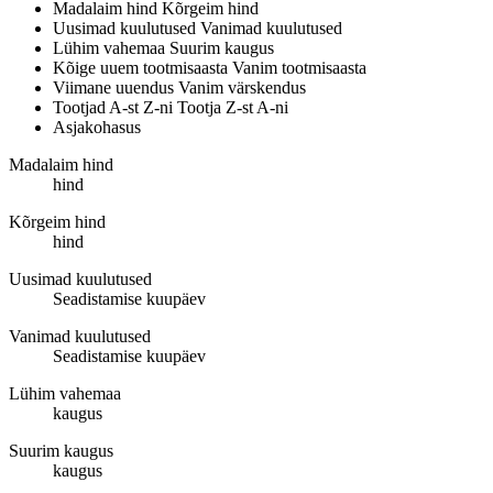
Madalaim hind
Kõrgeim hind
Uusimad kuulutused
Vanimad kuulutused
Lühim vahemaa
Suurim kaugus
Kõige uuem tootmisaasta
Vanim tootmisaasta
Viimane uuendus
Vanim värskendus
Tootjad A-st Z-ni
Tootja Z-st A-ni
Asjakohasus
Madalaim hind
hind
Kõrgeim hind
hind
Uusimad kuulutused
Seadistamise kuupäev
Vanimad kuulutused
Seadistamise kuupäev
Lühim vahemaa
kaugus
Suurim kaugus
kaugus