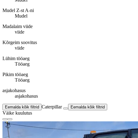
Mudel Z-st A-ni
Mudel
Madalaim viide
viide
Kõrgeim soovitus
viide
Lühim tööaeg
Tööaeg
Pikim tööaeg
Tööaeg
asjakohasus
asjakohasus
Caterpillar
Eemalda kõik filtrid
Eemalda kõik filtrid
Väike kuulutus