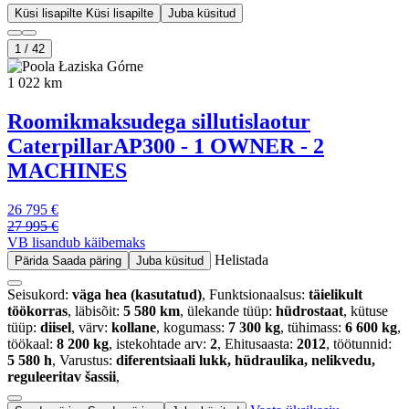
Küsi lisapilte
Küsi lisapilte
Juba küsitud
1
/
42
Łaziska Górne
1 022 km
Roomikmaksudega sillutislaotur
Caterpillar
AP300 - 1 OWNER - 2
MACHINES
26 795 €
27 995 €
VB lisandub käibemaks
Helistada
Pärida
Saada päring
Juba küsitud
Seisukord:
väga hea (kasutatud)
, Funktsionaalsus:
täielikult
töökorras
, läbisõit:
5 580 km
, ülekande tüüp:
hüdrostaat
, kütuse
tüüp:
diisel
, värv:
kollane
, kogumass:
7 300 kg
, tühimass:
6 600 kg
,
töökaal:
8 200 kg
, istekohtade arv:
2
, Ehitusaasta:
2012
, töötunnid:
5 580 h
, Varustus:
diferentsiaali lukk, hüdraulika, nelikvedu,
reguleeritav šassii
,