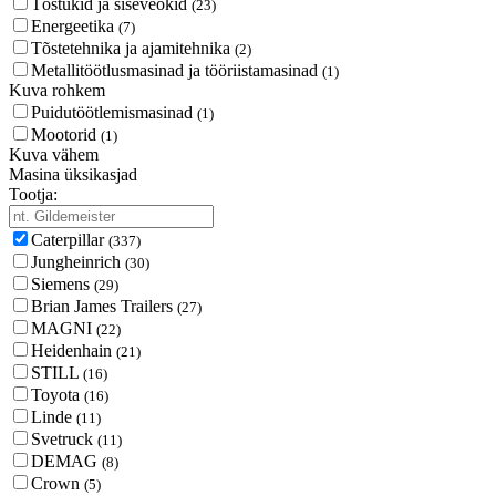
Tõstukid ja siseveokid
(23)
Energeetika
(7)
Tõstetehnika ja ajamitehnika
(2)
Metallitöötlusmasinad ja tööriistamasinad
(1)
Kuva rohkem
Puidutöötlemismasinad
(1)
Mootorid
(1)
Kuva vähem
Masina üksikasjad
Tootja:
Caterpillar
(337)
Jungheinrich
(30)
Siemens
(29)
Brian James Trailers
(27)
MAGNI
(22)
Heidenhain
(21)
STILL
(16)
Toyota
(16)
Linde
(11)
Svetruck
(11)
DEMAG
(8)
Crown
(5)