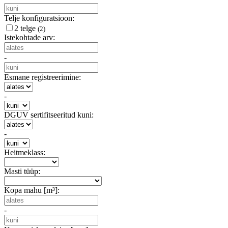
Telje konfiguratsioon:
2 telge
(2)
Istekohtade arv:
-
Esmane registreerimine:
-
DGUV sertifitseeritud kuni:
-
Heitmeklass:
Masti tüüp:
Kopa mahu [m³]:
-