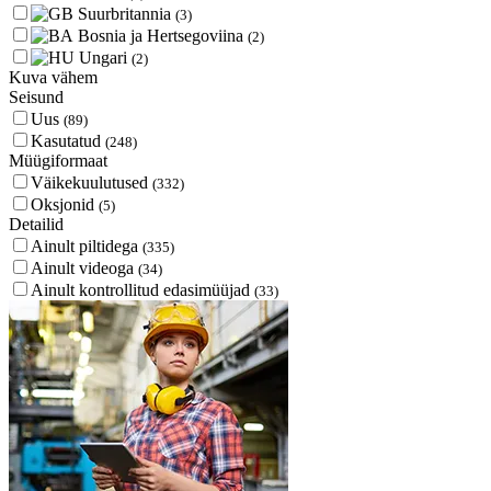
Suurbritannia
(3)
Bosnia ja Hertsegoviina
(2)
Ungari
(2)
Kuva vähem
Seisund
Uus
(89)
Kasutatud
(248)
Müügiformaat
Väikekuulutused
(332)
Oksjonid
(5)
Detailid
Ainult piltidega
(335)
Ainult videoga
(34)
Ainult kontrollitud edasimüüjad
(33)