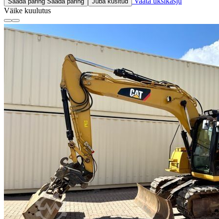
Vaata üksikasju
Saada päring
Saada päring
Juba küsitud
Väike kuulutus