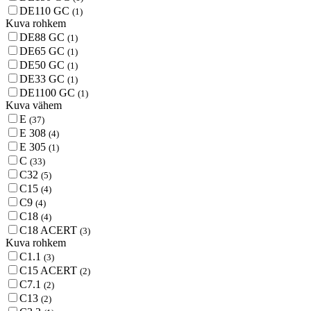
DE110 GC
(1)
Kuva rohkem
DE88 GC
(1)
DE65 GC
(1)
DE50 GC
(1)
DE33 GC
(1)
DE1100 GC
(1)
Kuva vähem
E
(37)
E 308
(4)
E 305
(1)
C
(33)
C32
(5)
C15
(4)
C9
(4)
C18
(4)
C18 ACERT
(3)
Kuva rohkem
C1.1
(3)
C15 ACERT
(2)
C7.1
(2)
C13
(2)