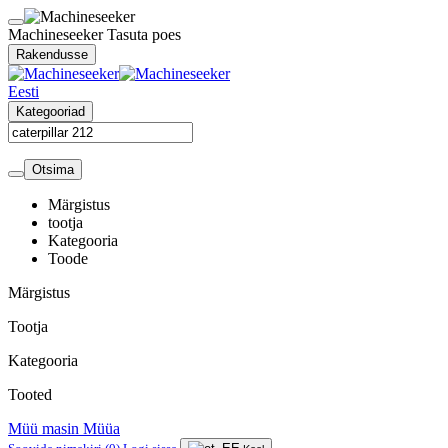
Machineseeker
Tasuta poes
Rakendusse
Eesti
Kategooriad
Otsima
Märgistus
tootja
Kategooria
Toode
Märgistus
Tootja
Kategooria
Tooted
Müü masin
Müüa