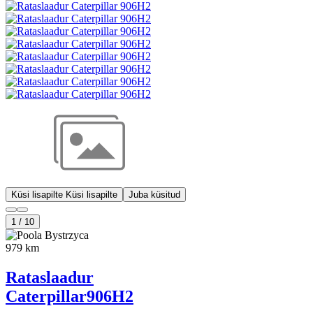
Küsi lisapilte
Küsi lisapilte
Juba küsitud
1
/
10
Bystrzyca
979 km
Rataslaadur
Caterpillar
906H2