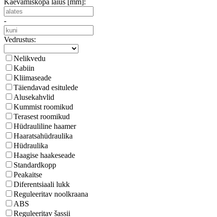
Kaevamiskopa laius [mm]:
-
Vedrustus:
Nelikvedu
Kabiin
Kliimaseade
Täiendavad esitulede
Alusekahvlid
Kummist roomikud
Terasest roomikud
Hüdrauliline haamer
Haaratsahüdraulika
Hüdraulika
Haagise haakeseade
Standardkopp
Peakaitse
Diferentsiaali lukk
Reguleeritav noolkraana
ABS
Reguleeritav šassii