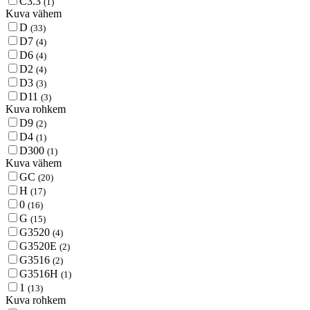
C3.3
(1)
Kuva vähem
D
(33)
D7
(4)
D6
(4)
D2
(4)
D3
(3)
D11
(3)
Kuva rohkem
D9
(2)
D4
(1)
D300
(1)
Kuva vähem
GC
(20)
H
(17)
0
(16)
G
(15)
G3520
(4)
G3520E
(2)
G3516
(2)
G3516H
(1)
1
(13)
Kuva rohkem