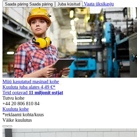
Vaata üksikasju
Saada päring
Saada päring
Juba küsitud
Müü kasutatud masinad kohe
Kuuluta juba alates 4,49 €
*
Teid ootavad
11 miljonit ostjat
Tutvu kohe
+44 20 806 810 84
Kuuluta kohe
*reklaami kohta/kuus
Väike kuulutus