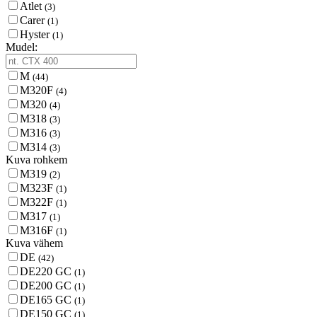
Atlet
(3)
Carer
(1)
Hyster
(1)
Mudel:
M
(44)
M320F
(4)
M320
(4)
M318
(3)
M316
(3)
M314
(3)
Kuva rohkem
M319
(2)
M323F
(1)
M322F
(1)
M317
(1)
M316F
(1)
Kuva vähem
DE
(42)
DE220 GC
(1)
DE200 GC
(1)
DE165 GC
(1)
DE150 GC
(1)