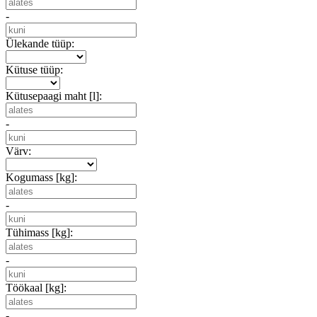
-
Ülekande tüüp:
Kütuse tüüp:
Kütusepaagi maht [l]:
-
Värv:
Kogumass [kg]:
-
Tühimass [kg]:
-
Töökaal [kg]:
-