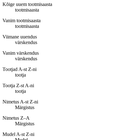
Kõige uuem tootmisaasta
tootmisaasta
Vanim tootmisaasta
tootmisaasta
Viimane uuendus
värskendus
Vanim värskendus
värskendus
Tootjad A-st Z-ni
tootja
Tootja Z-st A-ni
tootja
Nimetus A-st Z-ni
Märgistus
Nimetus Z–A
Märgistus
Mudel A-st Z-ni
Mudel