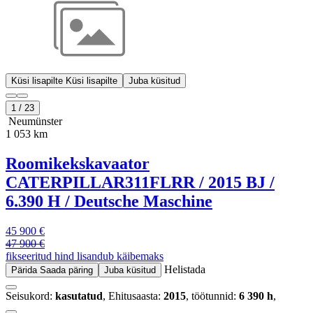
Küsi lisapilte
Küsi lisapilte
Juba küsitud
1
/
23
Neumünster
1 053 km
Roomikekskavaator
CATERPILLAR
311FLRR / 2015 BJ /
6.390 H / Deutsche Maschine
45 900 €
47 900 €
fikseeritud hind lisandub käibemaks
Helistada
Pärida
Saada päring
Juba küsitud
Seisukord:
kasutatud
, Ehitusaasta:
2015
, töötunnid:
6 390 h
,