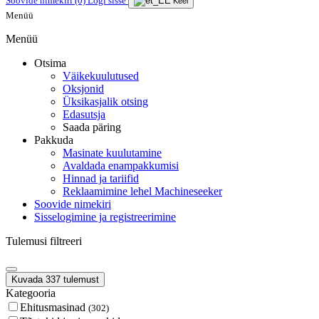
Soovide nimekiri
(0)
Logi sisse
Keel
Menüü
Menüü
Otsima
Väikekuulutused
Oksjonid
Üksikasjalik otsing
Edasutsja
Saada päring
Pakkuda
Masinate kuulutamine
Avaldada enampakkumisi
Hinnad ja tariifid
Reklaamimine lehel Machineseeker
Soovide nimekiri
Sisselogimine ja registreerimine
Tulemusi filtreeri
Kuvada 337 tulemust
Kategooria
Ehitusmasinad
(302)