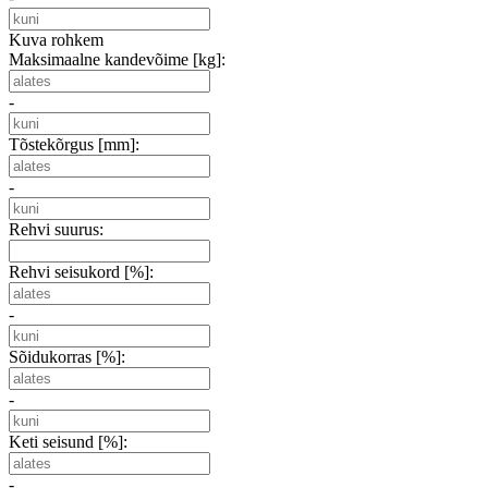
Kuva rohkem
Maksimaalne kandevõime [kg]:
-
Tõstekõrgus [mm]:
-
Rehvi suurus:
Rehvi seisukord [%]:
-
Sõidukorras [%]:
-
Keti seisund [%]:
-