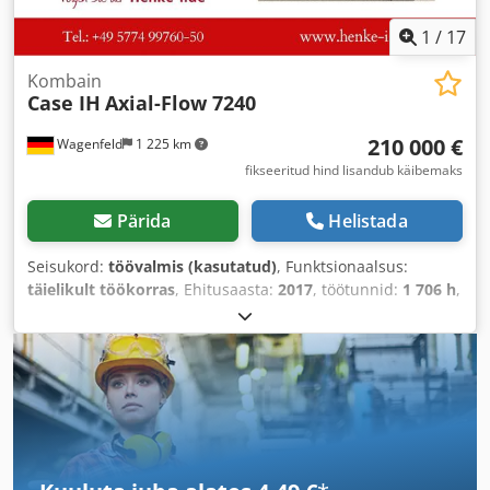
1
/
17
Kombain
Case IH
Axial-Flow 7240
210 000 €
Wagenfeld
1 225 km
fikseeritud hind lisandub käibemaks
Pärida
Helistada
Seisukord:
töövalmis (kasutatud)
, Funktsionaalsus:
täielikult töökorras
, Ehitusaasta:
2017
, töötunnid:
1 706 h
,
võimsus:
366 kW (497,62 hj)
, kütuse tüüp:
diisel
,
maksimaalne kiirus:
30 km/h
, esmane registreerimine:
07/2017
, järgmine ülevaatus (TÜV):
07/2026
, tagumise
rehvi suurus:
500/85 R24
, masina/sõiduki number:
YHG233775
, Varustus:
haagise haakeseade, kabiin,
kliimaseade, rapsilõikur, valgustus
,