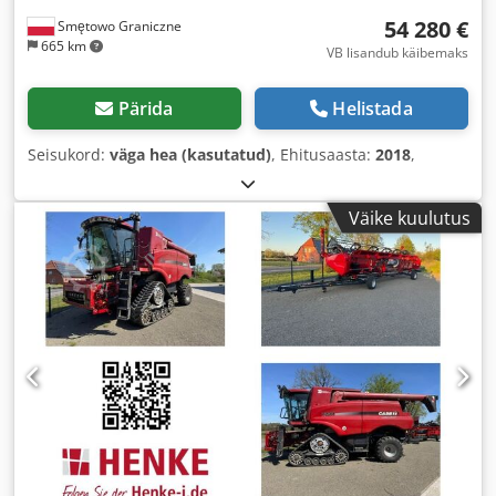
54 280 €
Smętowo Graniczne
665 km
VB lisandub käibemaks
Pärida
Helistada
Seisukord:
väga hea (kasutatud)
, Ehitusaasta:
2018
,
Väike kuulutus