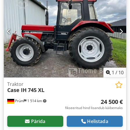
1
/
10
Traktor
Case IH
745 XL
24 500 €
Prüm
1 514 km
fikseeritud hind lisandub käibemaks
Pärida
Helistada