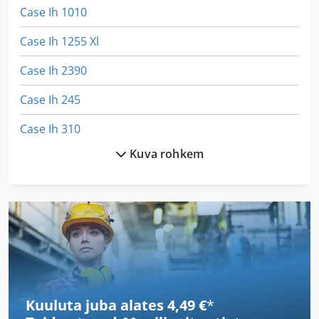
Case Ih 1010
Case Ih 1255 Xl
Case Ih 2390
Case Ih 245
Case Ih 310
Kuva rohkem
Case Ih 5140
Case Ih 633
Case Ih 7130
Case Ih 733 A
Case Ih 745 Xl
Kuuluta juba alates 4,49 €
*
Case Ih 745 Xla