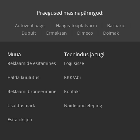
Praegused masinapäringud:
Autoveohaagis
Haagis-tööplatvorm
Barbaric
Dubuit
Ermaksan
Dimeco
Doimak
Müüa
Teenindus ja tugi
Reklaamide esitamines
Logi sisse
Halda kuulutusi
KKK/Abi
Reklaami broneerimine
Kontakt
Usaldusmärk
Näidispooleleping
Esita oksjon