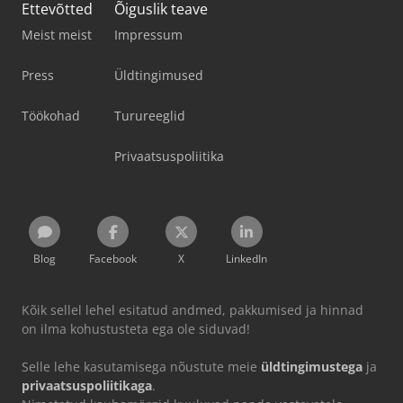
Ettevõtted
Õiguslik teave
Meist meist
Impressum
Press
Üldtingimused
Töökohad
Turureeglid
Privaatsuspoliitika
Blog
Facebook
X
LinkedIn
Kõik sellel lehel esitatud andmed, pakkumised ja hinnad
on ilma kohustusteta ega ole siduvad!
Selle lehe kasutamisega nõustute meie
üldtingimustega
ja
privaatsuspoliitikaga
.