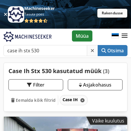
Machineseeker
Rakendusse
Tasuta poes
Müüa
Otsima
Case Ih Stx 530 kasutatud müük
(3)
Filter
Asjakohasus
Case IH
Eemalda kõik filtrid
Väike kuulutus