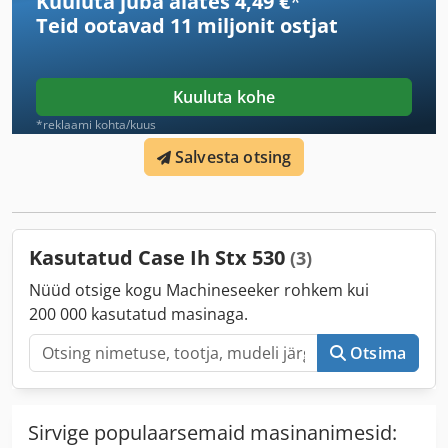
Kuuluta juba alates 4,49 €
*
Teid ootavad
11 miljonit ostjat
Kuuluta kohe
*reklaami kohta/kuus
Salvesta otsing
Kasutatud Case Ih Stx 530
(3)
Nüüd otsige kogu Machineseeker rohkem kui
200 000 kasutatud masinaga.
Otsima
Sirvige populaarsemaid masinanimesid: