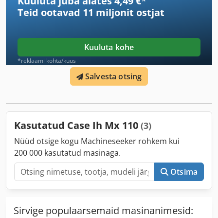
Kuuluta juba alates 4,49 €
*
Teid ootavad
11 miljonit ostjat
Kuuluta kohe
*reklaami kohta/kuus
Salvesta otsing
Kasutatud Case Ih Mx 110
(3)
Nüüd otsige kogu Machineseeker rohkem kui
200 000 kasutatud masinaga.
Otsima
Sirvige populaarsemaid masinanimesid: