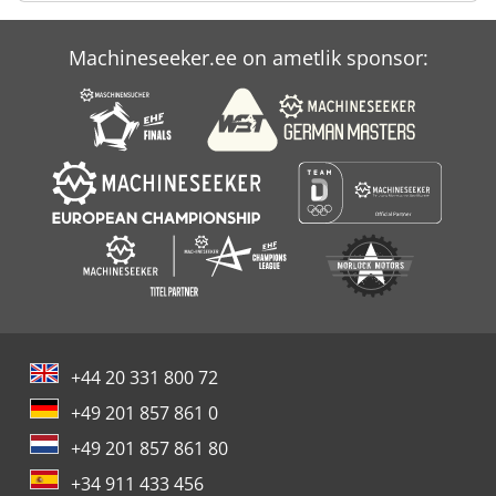
Case Ih Mx 240
Machineseeker.ee on ametlik sponsor:
Case Ih Mx 285
Case Ih Mxm 130
+44 20 331 800 72
+49 201 857 861 0
+49 201 857 861 80
+34 911 433 456