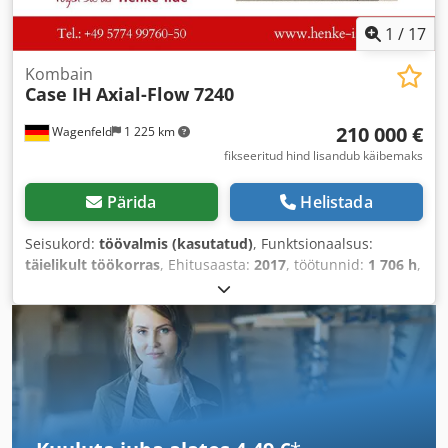
1
/
17
Kombain
Case IH
Axial-Flow 7240
210 000 €
Wagenfeld
1 225 km
fikseeritud hind lisandub käibemaks
Pärida
Helistada
Seisukord:
töövalmis (kasutatud)
, Funktsionaalsus:
täielikult töökorras
, Ehitusaasta:
2017
, töötunnid:
1 706 h
,
võimsus:
366 kW (497,62 hj)
, kütuse tüüp:
diisel
,
maksimaalne kiirus:
30 km/h
, esmane registreerimine:
07/2017
, järgmine ülevaatus (TÜV):
07/2026
, tagumise
rehvi suurus:
500/85 R24
, masina/sõiduki number:
YHG233775
, Varustus:
haagise haakeseade, kabiin,
kliimaseade, rapsilõikur, valgustus
,