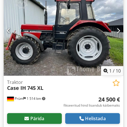
1
/
10
Traktor
Case IH
745 XL
24 500 €
Prüm
1 514 km
fikseeritud hind lisandub käibemaks
Pärida
Helistada