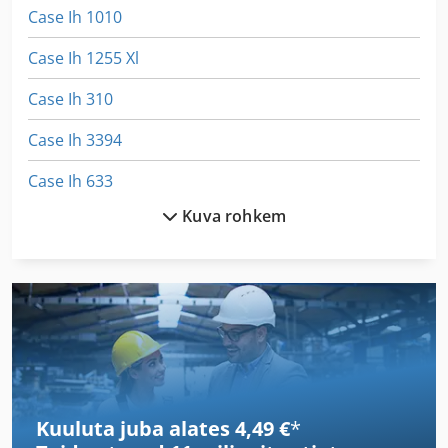
Case Ih 1010
Case Ih 1255 Xl
Case Ih 310
Case Ih 3394
Case Ih 633
Kuva rohkem
Case Ih 8010
Case Ih 833 A
Case Ih Cs 100
Case Ih Cs 110
Case Ih Cs 94
Kuuluta juba alates 4,49 €
*
Case Ih Cvx 1190