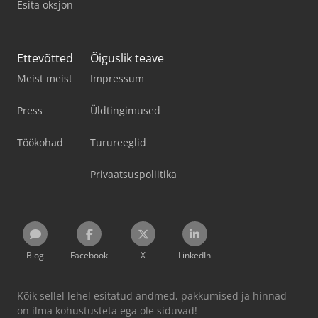
Esita oksjon
Ettevõtted
Õiguslik teave
Meist meist
Impressum
Press
Üldtingimused
Töökohad
Turureeglid
Privaatsuspoliitika
Blog
Facebook
X
LinkedIn
Kõik sellel lehel esitatud andmed, pakkumised ja hinnad
on ilma kohustusteta ega ole siduvad!