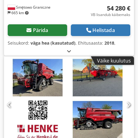
54 280 €
Smętowo Graniczne
665 km
VB lisandub käibemaks
Pärida
Helistada
Seisukord:
väga hea (kasutatud)
, Ehitusaasta:
2018
,
Väike kuulutus