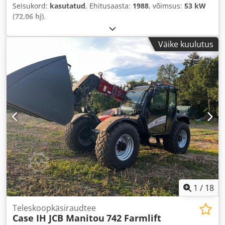
Seisukord:
kasutatud
, Ehitusaasta:
1988
, võimsus:
53 kW
(72,06 hj)
,
Väike kuulutus
1
/
18
Teleskoopkäsiraudtee
Case IH JCB Manitou
742 Farmlift