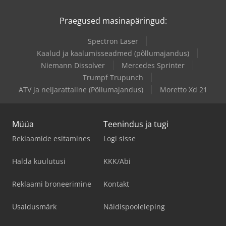
Praegused masinapäringud:
Spectron Laser
Kaalud ja kaalumisseadmed (põllumajandus)
Niemann Dissolver
Mercedes Sprinter
Trumpf Trupunch
ATV ja neljarattaline (Põllumajandus)
Moretto Xd 21
Müüa
Teenindus ja tugi
Reklaamide esitamines
Logi sisse
Halda kuulutusi
KKK/Abi
Reklaami broneerimine
Kontakt
Usaldusmärk
Näidispooleleping