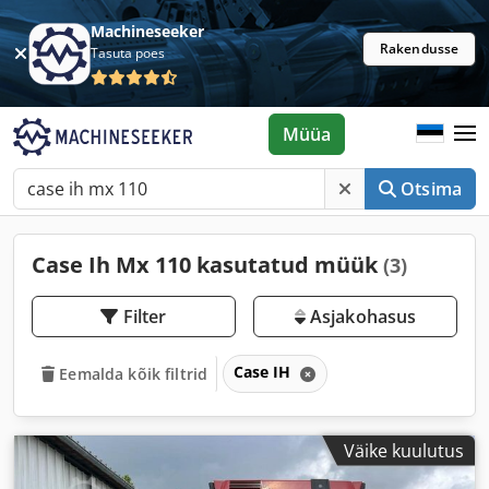
Machineseeker
Rakendusse
Tasuta poes
Müüa
Otsima
Case Ih Mx 110 kasutatud müük
(3)
Filter
Asjakohasus
Case IH
Eemalda kõik filtrid
Väike kuulutus