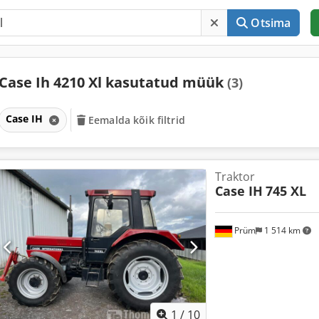
Otsima
Case Ih 4210 Xl kasutatud müük
(3)
Case IH
Eemalda kõik filtrid
Traktor
Case IH
745 XL
Prüm
1 514 km
1
/
10