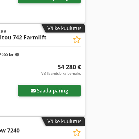
,
Väike kuulutus
tee
itou
742 Farmlift
665 km
54 280 €
VB lisandub käibemaks
Saada päring
Väike kuulutus
ow 7240