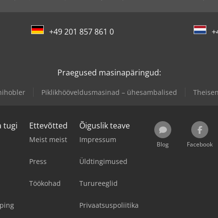
+49 201 857 861 0
+
Praegused masinapäringud:
hihobler
Piklikhööveldusmasinad – ühesambalised
Theisen
 tugi
Ettevõtted
Õiguslik teave
Meist meist
Impressum
Blog
Facebook
Press
Üldtingimused
Töökohad
Turureeglid
eping
Privaatsuspoliitika