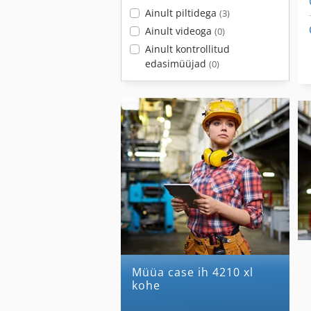
Ainult piltidega
(3)
Ainult videoga
(0)
Ainult kontrollitud
edasimüüjad
(0)
Müüa case ih 4210 xl
kohe