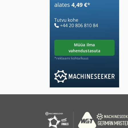
alates
4,49 €
*
Tutvu kohe
+44 20 806 810 84
müüa ilma
vahendustasuta
*reklaami kohta/kuus