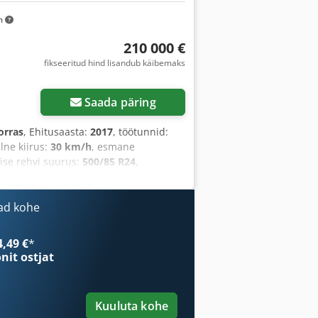
m
210 000 €
fikseeritud hind lisandub käibemaks
Saada päring
orras
, Ehitusaasta:
2017
, töötunnid:
lne kiirus:
30 km/h
, esmane
ise rehvi suurus:
500/85 R24
,
 kabiin, kliimaseade, rapsilõikur,
ad kohe
4,49 €
*
onit ostjat
Kuuluta kohe