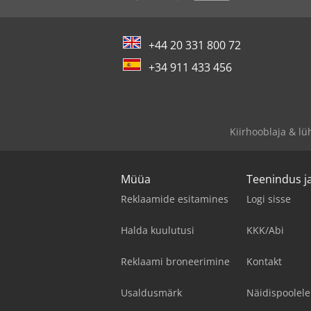
+44 20 331 800 72
+34 911 433 456
Kiirhooblaja & lü
Müüa
Teenindus ja
Reklaamide esitamines
Logi sisse
Halda kuulutusi
KKK/Abi
Reklaami broneerimine
Kontakt
Usaldusmärk
Näidispoolel