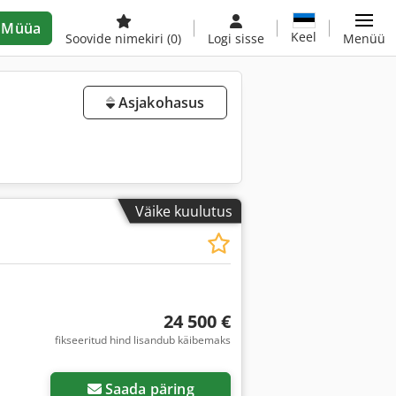
Müüa
Keel
Soovide nimekiri
(0)
Logi sisse
Menüü
Asjakohasus
Väike kuulutus
24 500 €
fikseeritud hind lisandub käibemaks
Saada päring