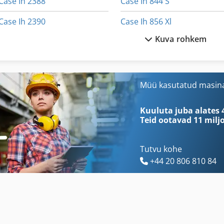
Case Ih 2388
Case Ih 844 S
Case Ih 2390
Case Ih 856 Xl
Kuva rohkem
Case Ih 245
Case Ih Cs 94
Case Ih 3394
Case Ih Cvx 1190
Case Ih 5140
Case Ih Maxxum 110
Müü kasutatud masin
Case Ih 633
Case Ih Maxxum 140
Kuuluta juba alates 
Teid ootavad
11 milj
Tutvu kohe
+44 20 806 810 84