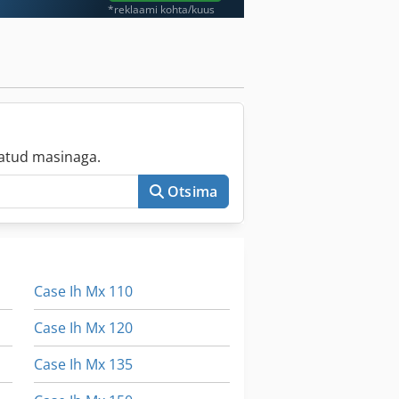
*reklaami kohta/kuus
atud masinaga.
Otsima
Case Ih Mx 110
Case Ih Mx 120
Case Ih Mx 135