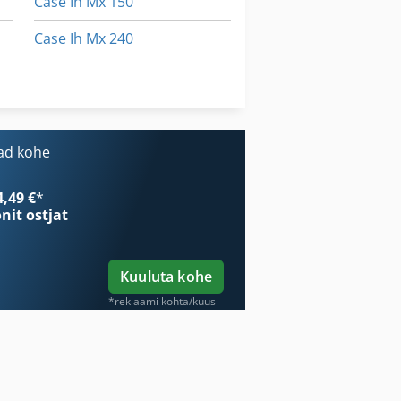
Case Ih Mx 150
Case Ih Mx 240
Case Ih Mx 285
Case Ih Mxm 130
ad kohe
4,49 €
*
onit ostjat
Kuuluta kohe
*reklaami kohta/kuus