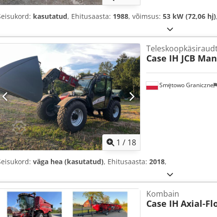
Seisukord:
kasutatud
, Ehitusaasta:
1988
, võimsus:
53 kW (72,06 hj)
Teleskoopkäsiraud
Case IH JCB Man
Smętowo Graniczne
1
/
18
Seisukord:
väga hea (kasutatud)
, Ehitusaasta:
2018
,
Kombain
Case IH
Axial-Fl