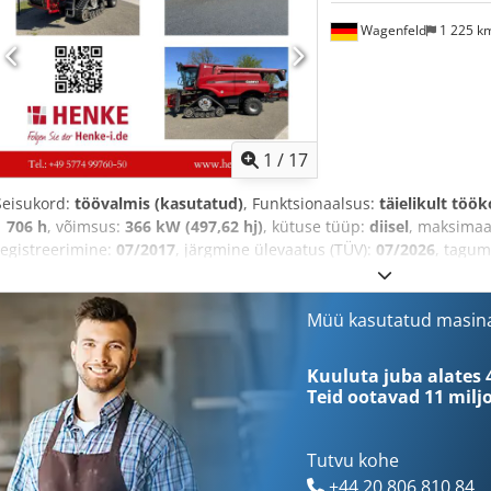
Wagenfeld
1 225 k
1
/
17
Seisukord:
töövalmis (kasutatud)
, Funktsionaalsus:
täielikult töök
1 706 h
, võimsus:
366 kW (497,62 hj)
, kütuse tüüp:
diisel
, maksimaa
registreerimine:
07/2017
, järgmine ülevaatus (TÜV):
07/2026
, tagum
masina/sõiduki number:
YHG233775
, Varustus:
haagise haakeseade,
valgustus
,
Müü kasutatud masin
Kuuluta juba alates 
Teid ootavad
11 milj
Tutvu kohe
+44 20 806 810 84