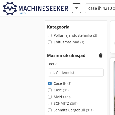
Eesti
Kategooria
Põllumajandustehnika
(2)
Ehitusmasinad
(1)
Masina üksikasjad
Tootja:
Case IH
(3)
Case
(34)
MAN
(379)
SCHMITZ
(361)
Schmitz Cargobull
(341)