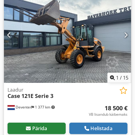
1
/
15
Laadur
Case
121E Serie 3
18 500 €
Deventer
1 377 km
VB lisandub käibemaks
Pärida
Helistada