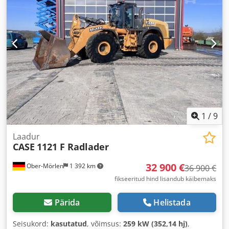
1
/
9
Laadur
CASE
1121 F Radlader
32 900 €
Ober-Mörlen
1 392 km
36 900 €
fikseeritud hind lisandub käibemaks
Pärida
Helistada
Seisukord:
kasutatud
, võimsus:
259 kW (352,14 hj)
,