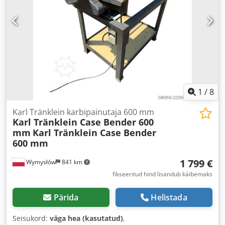
1
/
8
Karl Tränklein karbipainutaja 600 mm
Karl Tränklein Case Bender 600
mm
Karl Tränklein Case Bender
600 mm
1 799 €
Wymysłów
841 km
fikseeritud hind lisandub käibemaks
Pärida
Helistada
Seisukord:
väga hea (kasutatud)
,