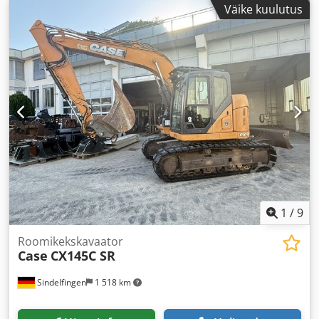
Väike kuulutus
hüdraulika
,
1
/
9
Roomikekskavaator
Case
CX145C SR
Sindelfingen
1 518 km