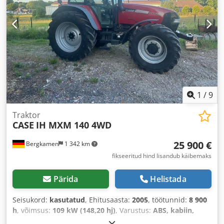
1
/
9
Traktor
CASE
IH MXM 140 4WD
25 900 €
Bergkamen
1 342 km
fikseeritud hind lisandub käibemaks
Pärida
Helistada
Seisukord:
kasutatud
, Ehitusaasta:
2005
, töötunnid:
8 900
h
, võimsus:
109 kW (148,20 hj)
, Varustus:
ABS, kabiin,
kliimaseade, nelikvedu
,