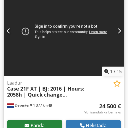
1
/
15
Laadur
Case
21F XT | BJ: 2016 | Hours:
2058h | Quick change...
24 500 €
Deventer
1 377 km
VB lisandub käibemaks
Pärida
Helistada