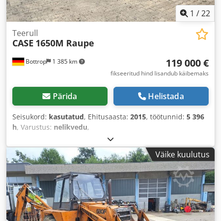
1
/
22
Teerull
CASE
1650M Raupe
119 000 €
Bottrop
1 385 km
fikseeritud hind lisandub käibemaks
Pärida
Helistada
Seisukord:
kasutatud
, Ehitusaasta:
2015
, töötunnid:
5 396
h
, Varustus:
nelikvedu
,
Väike kuulutus