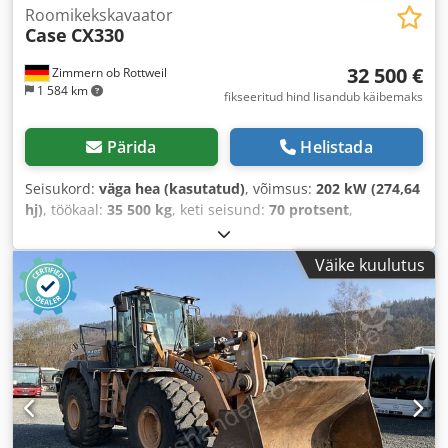
Roomikekskavaator
Case
CX330
32 500 €
Zimmern ob Rottweil
1 584 km
fikseeritud hind lisandub käibemaks
Pärida
Helistada
Seisukord:
väga hea (kasutatud)
, võimsus:
202 kW (274,64
hj)
, töökaal:
35 500 kg
, keti seisund:
70 protsent
,
Ehitusaasta:
2006
, töötunnid:
9 139 h
, Varustus:
kliimaseade
,
Väike kuulutus