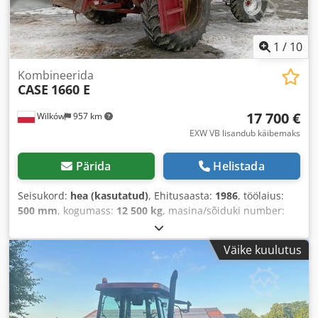
1
/
10
Kombineerida
CASE
1660 E
17 700 €
Wilków
957 km
EXW VB lisandub käibemaks
Pärida
Helistada
Seisukord:
hea (kasutatud)
, Ehitusaasta:
1986
, töölaius:
500 mm
, kogumass:
12 500 kg
, masina/sõiduki number:
017128
,
Väike kuulutus