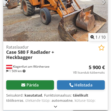
1
/
10
Rataslaadur
Case 580 F Radlader +
Heckbagger
5 900 €
Klagenfurt am Wörthersee
1 509 km
VB lisandub käibemaks
Pärida
Helistada
Seisukord:
kasutatud
, Funktsionaalsus:
täielikult
töökorras
, ülekande tüüp:
automaatne
, kütuse tüüp:
diisel
, töökaal:
7 500 kg
, telje konfiguratsioon:
4x2
, esmane
registreerimine:
10/1977
, Ehitusaasta:
1977
, Varustus: