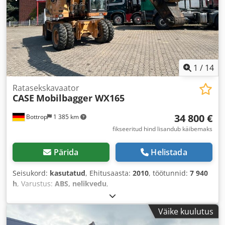
1
/
14
Ratasekskavaator
CASE
Mobilbagger WX165
34 800 €
Bottrop
1 385 km
fikseeritud hind lisandub käibemaks
Pärida
Helistada
Seisukord:
kasutatud
, Ehitusaasta:
2010
, töötunnid:
7 940
h
, Varustus:
ABS, nelikvedu
,
Väike kuulutus