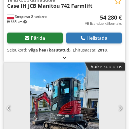
Teleskoopkäsiraudtee
Case IH JCB Manitou
742 Farmlift
54 280 €
Smętowo Graniczne
665 km
VB lisandub käibemaks
Pärida
Helistada
Seisukord:
väga hea (kasutatud)
, Ehitusaasta:
2018
,
Väike kuulutus