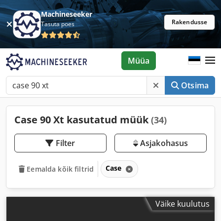
Machineseeker
Rakendusse
Tasuta poes
Müüa
Otsima
Case 90 Xt kasutatud müük
(34)
Filter
Asjakohasus
Case
Eemalda kõik filtrid
Väike kuulutus