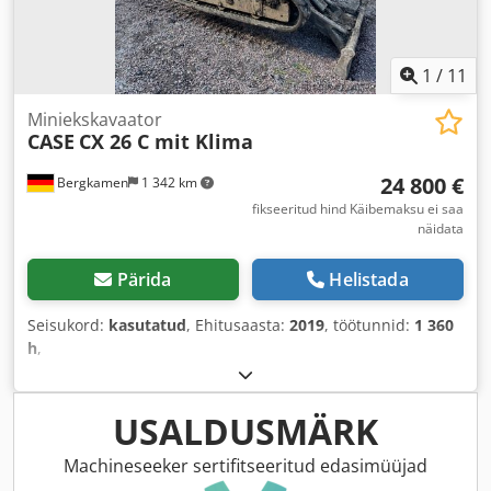
1
/
11
Miniekskavaator
CASE
CX 26 C mit Klima
24 800 €
Bergkamen
1 342 km
fikseeritud hind Käibemaksu ei saa
näidata
Pärida
Helistada
Seisukord:
kasutatud
, Ehitusaasta:
2019
, töötunnid:
1 360
h
,
USALDUSMÄRK
Machineseeker sertifitseeritud edasimüüjad