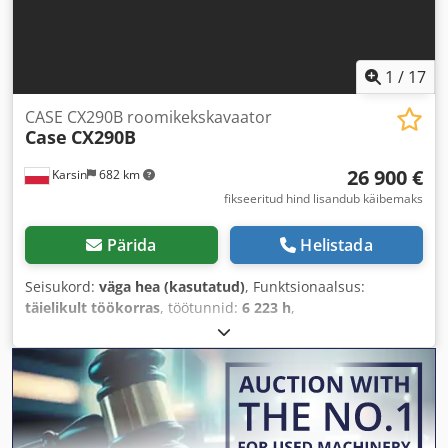
1
/
17
CASE CX290B roomikekskavaator
Case
CX290B
26 900 €
Karsin
682 km
fikseeritud hind lisandub käibemaks
Pärida
Helistada
Seisukord:
väga hea (kasutatud)
, Funktsionaalsus:
täielikult töökorras
, töötunnid:
6 223 h
,