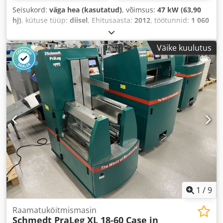
Seisukord:
väga hea (kasutatud)
, võimsus:
47 kW (63,90
hj)
, kütuse tüüp:
diisel
, Ehitusaasta:
2012
, töötunnid:
1 060
h
,
Väike kuulutus
1
/
9
Raamatuköitmismasin
Schmedt PraLeg XL 18-60 Case in