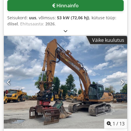
Hinnainfo
Seisukord:
uus
, võimsus:
53 kW (72,06 hj)
, kütuse tüüp:
diisel
, Ehitusaasta:
2026
,
Väike kuulutus
1
/
13