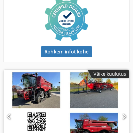
Rohkem infot kohe
Väike kuulutus