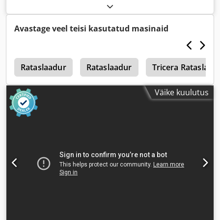
Avastage veel teisi kasutatud masinaid
3
Rataslaadur
Rataslaadur
Tricera Rataslaad
Väike kuulutus