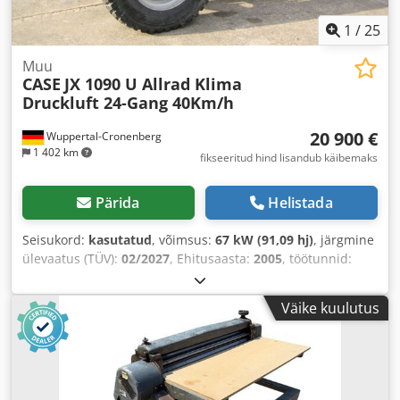
1
/
25
Muu
CASE
JX 1090 U Allrad Klima
Druckluft 24-Gang 40Km/h
20 900 €
Wuppertal-Cronenberg
1 402 km
fikseeritud hind lisandub käibemaks
Pärida
Helistada
Seisukord:
kasutatud
, võimsus:
67 kW (91,09 hj)
, järgmine
ülevaatus (TÜV):
02/2027
, Ehitusaasta:
2005
, töötunnid:
9 560 h
, Varustus:
kabiin, kliimaseade, nelikvedu
,
Väike kuulutus