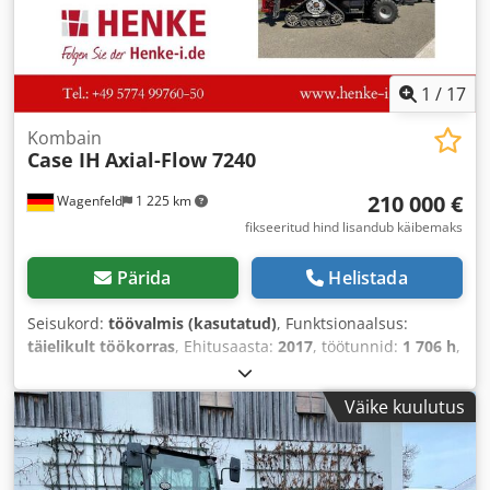
1
/
17
Kombain
Case IH
Axial-Flow 7240
210 000 €
Wagenfeld
1 225 km
fikseeritud hind lisandub käibemaks
Pärida
Helistada
Seisukord:
töövalmis (kasutatud)
, Funktsionaalsus:
täielikult töökorras
, Ehitusaasta:
2017
, töötunnid:
1 706 h
,
võimsus:
366 kW (497,62 hj)
, kütuse tüüp:
diisel
,
maksimaalne kiirus:
30 km/h
, esmane registreerimine:
Väike kuulutus
07/2017
, järgmine ülevaatus (TÜV):
07/2026
, tagumise
rehvi suurus:
500/85 R24
, masina/sõiduki number:
YHG233775
, Varustus:
haagise haakeseade, kabiin,
kliimaseade, rapsilõikur, valgustus
,