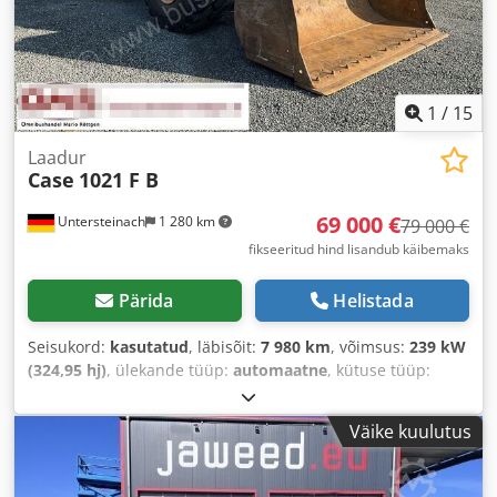
1
/
15
Laadur
Case
1021 F B
69 000 €
Untersteinach
1 280 km
79 000 €
fikseeritud hind lisandub käibemaks
Pärida
Helistada
Seisukord:
kasutatud
, läbisõit:
7 980 km
, võimsus:
239 kW
(324,95 hj)
, ülekande tüüp:
automaatne
, kütuse tüüp:
diisel
, värv:
kollane
, esmane registreerimine:
01/2013
,
Ehitusaasta:
2013
, Varustus:
kliimaseade
,
Väike kuulutus