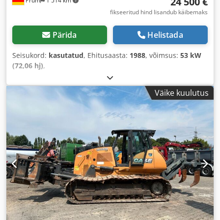
24 500 €
Prüm
1 514 km
fikseeritud hind lisandub käibemaks
Pärida
Helistada
Seisukord:
kasutatud
, Ehitusaasta:
1988
, võimsus:
53 kW
(72,06 hj)
,
Väike kuulutus