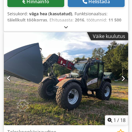
Hinnainfo
Helistada
Seisukord:
väga hea (kasutatud)
, Funktsionaalsus:
täielikult töökorras
, Ehitusaasta:
2016
, töötunnid:
11 500
h
,
Väike kuulutus
1
/
18