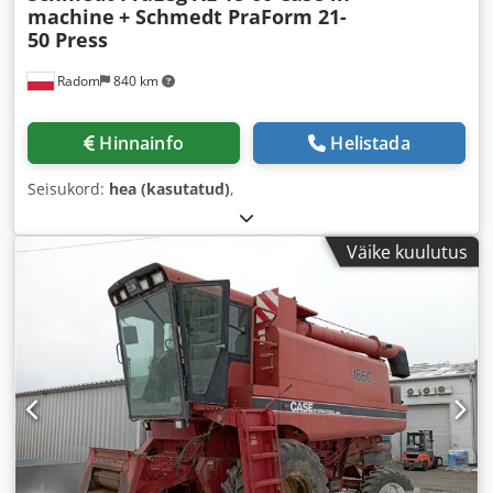
machine
+ Schmedt PraForm 21-
50 Press
Radom
840 km
Hinnainfo
Helistada
Seisukord:
hea (kasutatud)
,
Väike kuulutus