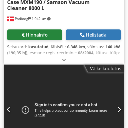
Case
MXM190 / Samson Vacuum
Cleaner 8000 L
Padborg
1 042 km
Hinnainfo
Helistada
Seisukord:
kasutatud
, läbisõit:
6 348 km
, võimsus:
140 kW
(190,35 hj)
, esmane registreerimine:
08/2004
, kütuse tüüp:
diisel
, Ehitusaasta:
2004
,
Väike kuulutus