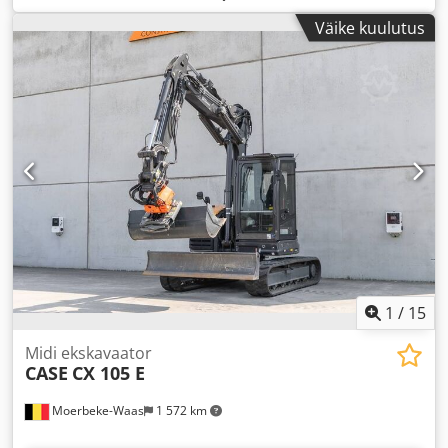
Väike kuulutus
1
/
15
Midi ekskavaator
CASE
CX 105 E
Moerbeke-Waas
1 572 km