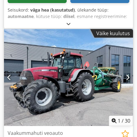
Seisukord:
väga hea (kasutatud)
, ülekande tüüp:
automaatne
, kütuse tüüp:
diisel
, esmane registreerimine:
06/2016
, Ehitusaasta:
2016
, töötunnid:
2 058 h
, Varustus:
kabiin
,
Väike kuulutus
1
/
30
Vaakummahuti veoauto