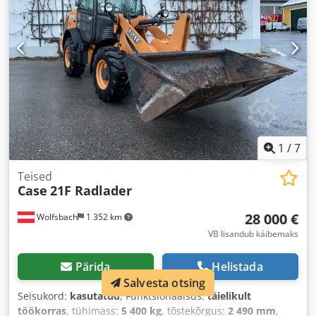
1
/
7
Teised
Case
21F Radlader
28 000 €
Wolfsbach
1 352 km
VB lisandub käibemaks
Pärida
Helistada
Salvesta otsing
Seisukord:
kasutatud
, Funktsionaalsus:
täielikult
töökorras
, tühimass:
5 400 kg
, tõstekõrgus:
2 490 mm
,