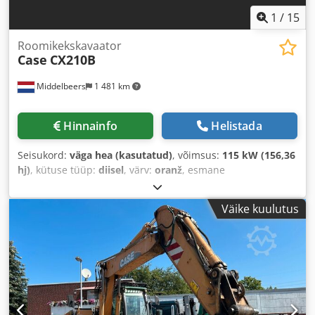
1
/
15
Roomikekskavaator
Case
CX210B
Middelbeers
1 481 km
Hinnainfo
Helistada
Seisukord:
väga hea (kasutatud)
, võimsus:
115 kW (156,36
hj)
, kütuse tüüp:
diisel
, värv:
oranž
, esmane
registreerimine:
07/2013
, Ehitusaasta:
2012
, töötunnid:
15 109 h
,
Väike kuulutus