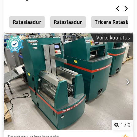
1
Rataslaadur
Rataslaadur
Tricera Rataslaad
Väike kuulutus
1
/
9