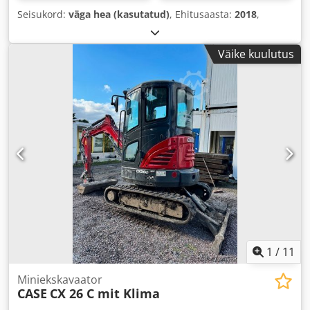
Seisukord:
väga hea (kasutatud)
, Ehitusaasta:
2018
,
Väike kuulutus
1
/
11
Miniekskavaator
CASE
CX 26 C mit Klima