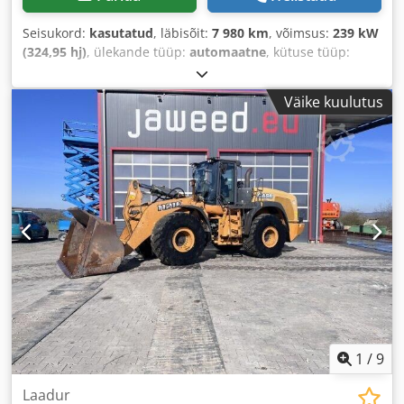
Seisukord:
kasutatud
, läbisõit:
7 980 km
, võimsus:
239 kW
(324,95 hj)
, ülekande tüüp:
automaatne
, kütuse tüüp:
diisel
, värv:
kollane
, esmane registreerimine:
01/2013
,
Ehitusaasta:
2013
, Varustus:
kliimaseade
,
Väike kuulutus
1
/
9
Laadur