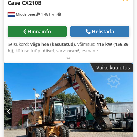
Case
CX210B
Middelbeers
1 481 km
Hinnainfo
Helistada
Seisukord:
väga hea (kasutatud)
, võimsus:
115 kW (156,36
hj)
, kütuse tüüp:
diisel
, värv:
oranž
, esmane
registreerimine:
07/2013
, Ehitusaasta:
2012
, töötunnid:
15 109 h
,
Väike kuulutus