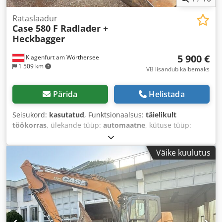
Rataslaadur
Case 580 F Radlader +
Heckbagger
5 900 €
Klagenfurt am Wörthersee
1 509 km
VB lisandub käibemaks
Pärida
Helistada
Seisukord:
kasutatud
, Funktsionaalsus:
täielikult
töökorras
, ülekande tüüp:
automaatne
, kütuse tüüp:
diisel
, töökaal:
7 500 kg
, telje konfiguratsioon:
4x2
, esmane
registreerimine:
10/1977
, Ehitusaasta:
1977
, Varustus:
Väike kuulutus
hüdraulika
,