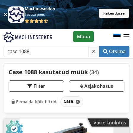
Machineseeker
Rakendusse
Tasuta poes
Müüa
Otsima
Case 1088 kasutatud müük
(34)
Filter
Asjakohasus
Case
Eemalda kõik filtrid
Väike kuulutus