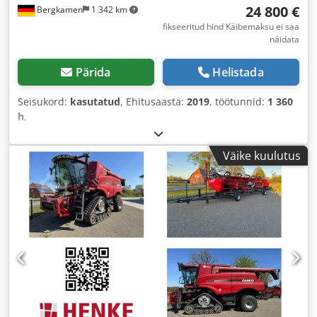
24 800 €
Bergkamen
1 342 km
fikseeritud hind Käibemaksu ei saa
näidata
Pärida
Helistada
Seisukord:
kasutatud
, Ehitusaasta:
2019
, töötunnid:
1 360
h
,
Väike kuulutus