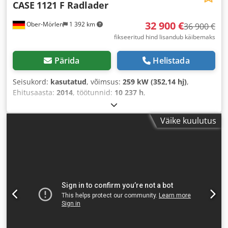
CASE
1121 F Radlader
32 900 €
Ober-Mörlen
1 392 km
36 900 €
fikseeritud hind lisandub käibemaks
Pärida
Helistada
Seisukord:
kasutatud
, võimsus:
259 kW (352,14 hj)
,
Ehitusaasta:
2014
, töötunnid:
10 237 h
,
Väike kuulutus