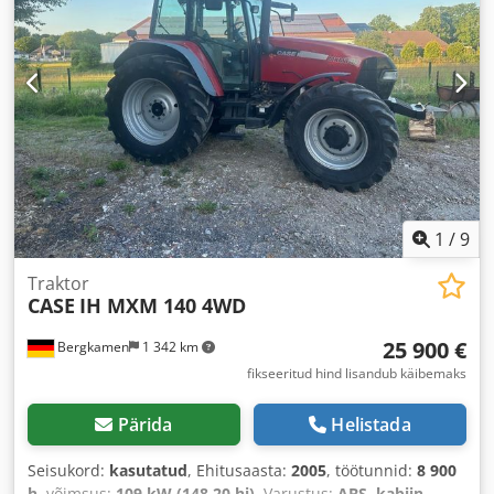
1
/
9
Traktor
CASE
IH MXM 140 4WD
25 900 €
Bergkamen
1 342 km
fikseeritud hind lisandub käibemaks
Pärida
Helistada
Seisukord:
kasutatud
, Ehitusaasta:
2005
, töötunnid:
8 900
h
, võimsus:
109 kW (148,20 hj)
, Varustus:
ABS, kabiin,