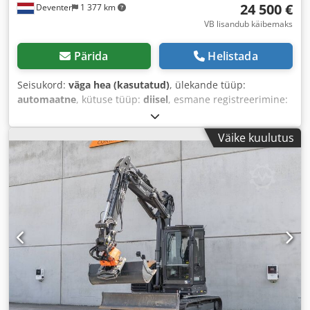
24 500 €
Deventer
1 377 km
VB lisandub käibemaks
Pärida
Helistada
Seisukord:
väga hea (kasutatud)
, ülekande tüüp:
automaatne
, kütuse tüüp:
diisel
, esmane registreerimine:
06/2016
, Ehitusaasta:
2016
, töötunnid:
2 058 h
, Varustus:
kabiin
,
Väike kuulutus