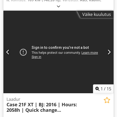
kliimaseade, nelikvedu
,
Väike kuulutus
1
/
15
Laadur
Case
21F XT | BJ: 2016 | Hours:
2058h | Quick change...