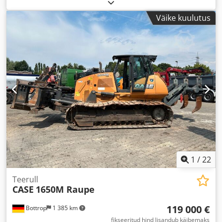
Väike kuulutus
1
/
22
Teerull
CASE
1650M Raupe
119 000 €
Bottrop
1 385 km
fikseeritud hind lisandub käibemaks