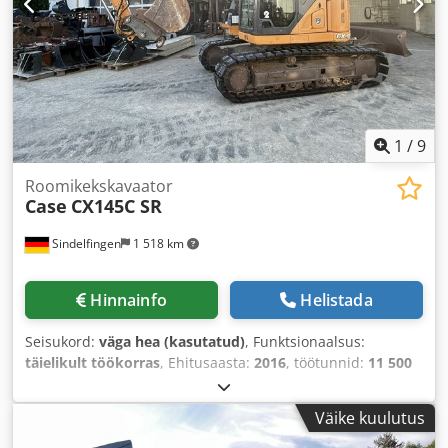
1
/
9
Roomikekskavaator
Case
CX145C SR
Sindelfingen
1 518 km
Hinnainfo
Helistada
Seisukord:
väga hea (kasutatud)
, Funktsionaalsus:
täielikult töökorras
, Ehitusaasta:
2016
, töötunnid:
11 500
h
,
Väike kuulutus