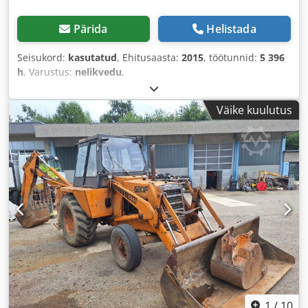
Pärida
Helistada
Seisukord:
kasutatud
, Ehitusaasta:
2015
, töötunnid:
5 396
h
, Varustus:
nelikvedu
,
Väike kuulutus
1
/
10