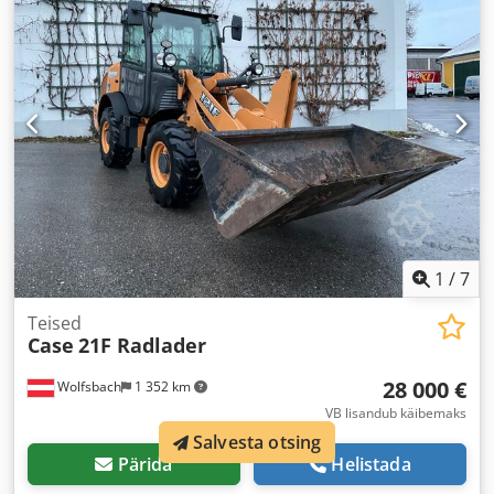
1
/
7
Teised
Case
21F Radlader
28 000 €
Wolfsbach
1 352 km
VB lisandub käibemaks
Salvesta otsing
Pärida
Helistada