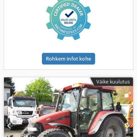
Rohkem infot kohe
Väike kuulutus