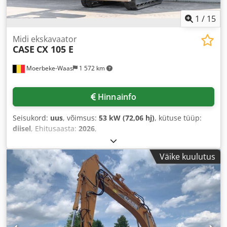
1
/
15
Midi ekskavaator
CASE
CX 105 E
Moerbeke-Waas
1 572 km
Hinnainfo
Seisukord:
uus
, võimsus:
53 kW (72,06 hj)
, kütuse tüüp:
diisel
, Ehitusaasta:
2026
,
Väike kuulutus