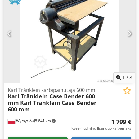
1
/
8
Karl Tränklein karbipainutaja 600 mm
Karl Tränklein Case Bender 600
mm
Karl Tränklein Case Bender
600 mm
1 799 €
Wymysłów
841 km
fikseeritud hind lisandub käibemaks