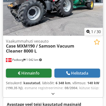
1
/
30
Vaakummahuti veoauto
Case
MXM190 / Samson Vacuum
Cleaner 8000 L
Padborg
1 042 km
Hinnainfo
Helistada
Seisukord:
kasutatud
, läbisõit:
6 348 km
, võimsus:
140 kW
(190,35 hj)
, esmane registreerimine:
08/2004
, kütuse tüüp:
diisel
, Ehitusaasta:
2004
,
Avastage veel teisi kasutatud masinaid