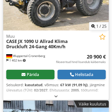
1
/
25
Muu
CASE
JX 1090 U Allrad Klima
Druckluft 24-Gang 40Km/h
20 900 €
Wuppertal-Cronenberg
1 402 km
fikseeritud hind lisandub käibemaks
Pärida
Helistada
Seisukord:
kasutatud
, võimsus:
67 kW (91,09 hj)
, järgmine
ülevaatus (TÜV):
02/2027
, Ehitusaasta:
2005
, töötunnid:
9 560 h
, Varustus:
kabiin, kliimaseade, nelikvedu
,
Väike kuulutus