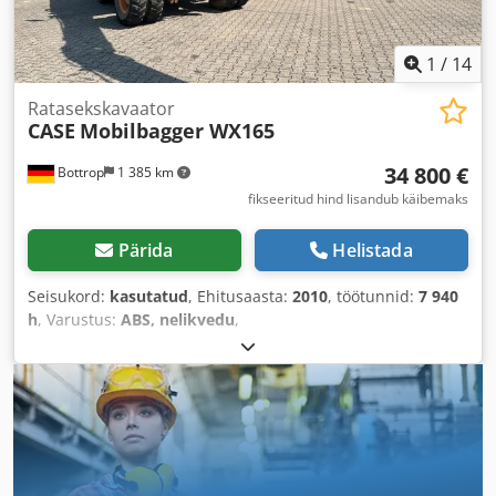
1
/
14
Ratasekskavaator
CASE
Mobilbagger WX165
34 800 €
Bottrop
1 385 km
fikseeritud hind lisandub käibemaks
Pärida
Helistada
Seisukord:
kasutatud
, Ehitusaasta:
2010
, töötunnid:
7 940
h
, Varustus:
ABS, nelikvedu
,