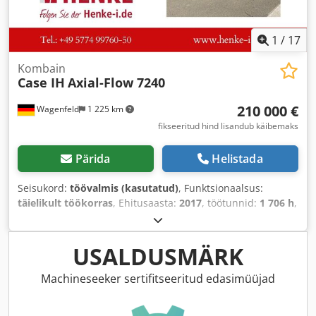
1
/
17
Kombain
Case IH
Axial-Flow 7240
210 000 €
Wagenfeld
1 225 km
fikseeritud hind lisandub käibemaks
Pärida
Helistada
Seisukord:
töövalmis (kasutatud)
, Funktsionaalsus:
täielikult töökorras
, Ehitusaasta:
2017
, töötunnid:
1 706 h
,
võimsus:
366 kW (497,62 hj)
, kütuse tüüp:
diisel
,
maksimaalne kiirus:
30 km/h
, esmane registreerimine:
07/2017
, järgmine ülevaatus (TÜV):
07/2026
, tagumise
USALDUSMÄRK
rehvi suurus:
500/85 R24
, masina/sõiduki number:
YHG233775
, Varustus:
haagise haakeseade, kabiin,
Machineseeker sertifitseeritud edasimüüjad
kliimaseade, rapsilõikur, valgustus
,