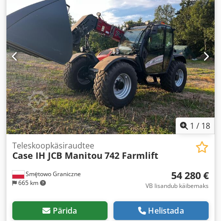
1
/
18
Teleskoopkäsiraudtee
Case IH JCB Manitou
742 Farmlift
54 280 €
Smętowo Graniczne
665 km
VB lisandub käibemaks
Pärida
Helistada