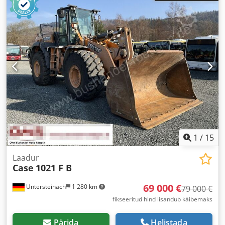
1
/
15
Laadur
Case
1021 F B
69 000 €
Untersteinach
1 280 km
79 000 €
fikseeritud hind lisandub käibemaks
Pärida
Helistada