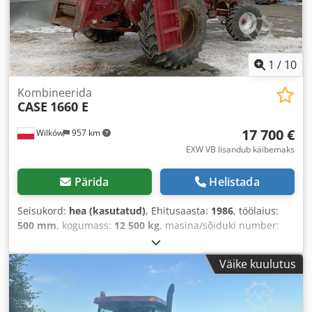
1
/
10
Kombineerida
CASE
1660 E
17 700 €
Wilków
957 km
EXW VB lisandub käibemaks
Pärida
Helistada
Seisukord:
hea (kasutatud)
, Ehitusaasta:
1986
, töölaius:
500 mm
, kogumass:
12 500 kg
, masina/sõiduki number:
017128
,
Väike kuulutus