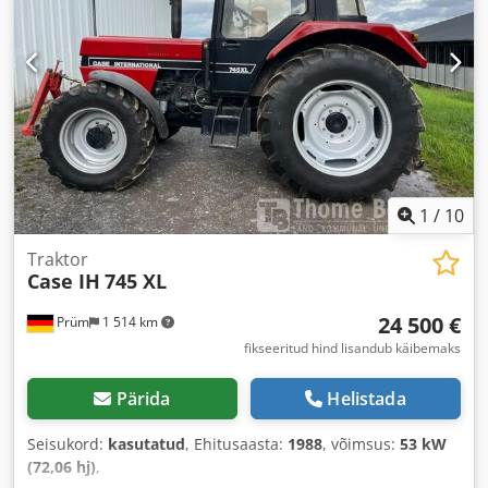
1
/
10
Traktor
Case IH
745 XL
24 500 €
Prüm
1 514 km
fikseeritud hind lisandub käibemaks
Pärida
Helistada
Seisukord:
kasutatud
, Ehitusaasta:
1988
, võimsus:
53 kW
(72,06 hj)
,