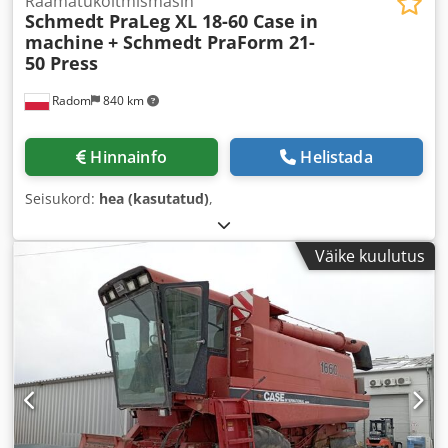
Raamatuköitmismasin
Schmedt PraLeg XL 18-60 Case in
machine
+ Schmedt PraForm 21-
50 Press
Radom
840 km
Hinnainfo
Helistada
Seisukord:
hea (kasutatud)
,
Väike kuulutus