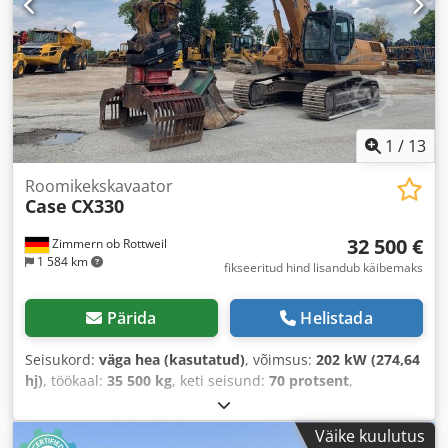
1
/
13
Roomikekskavaator
Case
CX330
32 500 €
Zimmern ob Rottweil
1 584 km
fikseeritud hind lisandub käibemaks
Pärida
Helistada
Seisukord:
väga hea (kasutatud)
, võimsus:
202 kW (274,64
hj)
, töökaal:
35 500 kg
, keti seisund:
70 protsent
,
Ehitusaasta:
2006
, töötunnid:
9 139 h
, Varustus:
kliimaseade
,
Väike kuulutus