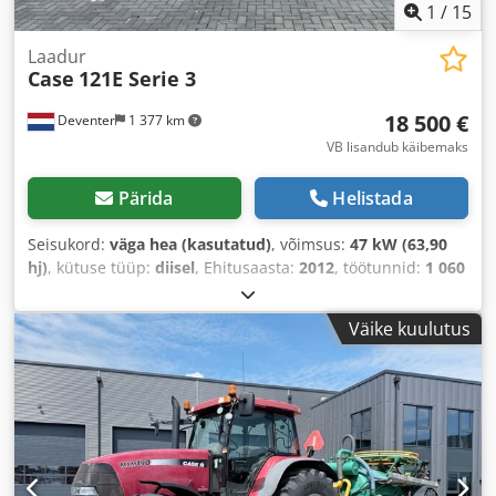
1
/
15
Laadur
Case
121E Serie 3
18 500 €
Deventer
1 377 km
VB lisandub käibemaks
Pärida
Helistada
Seisukord:
väga hea (kasutatud)
, võimsus:
47 kW (63,90
hj)
, kütuse tüüp:
diisel
, Ehitusaasta:
2012
, töötunnid:
1 060
h
,
Väike kuulutus