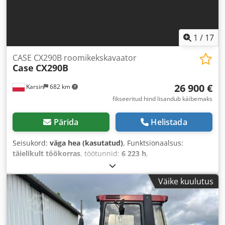
1
/
17
CASE CX290B roomikekskavaator
Case
CX290B
26 900 €
Karsin
682 km
fikseeritud hind lisandub käibemaks
Pärida
Helistada
Seisukord:
väga hea (kasutatud)
, Funktsionaalsus:
täielikult töökorras
, töötunnid:
6 223 h
,
Väike kuulutus