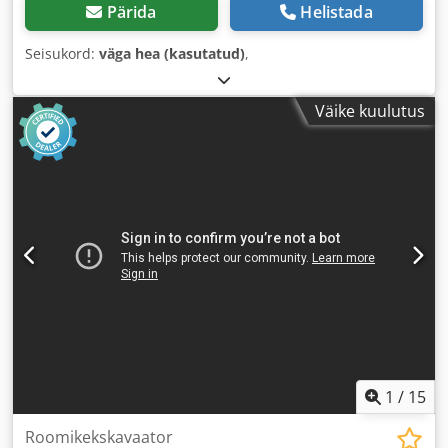
Pärida
Helistada
Seisukord:
väga hea (kasutatud)
,
Väike kuulutus
1
/
15
Roomikekskavaator