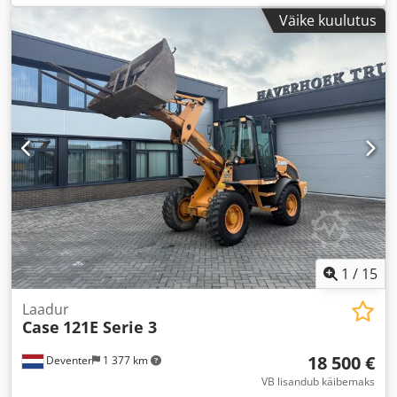
Väike kuulutus
1
/
15
Laadur
Case
121E Serie 3
18 500 €
Deventer
1 377 km
VB lisandub käibemaks