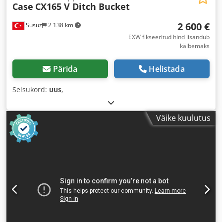
Case
CX165 V Ditch Bucket
2 600 €
Susuz
2 138 km
EXW fikseeritud hind lisandub
käibemaks
Pärida
Helistada
Seisukord:
uus
,
Väike kuulutus