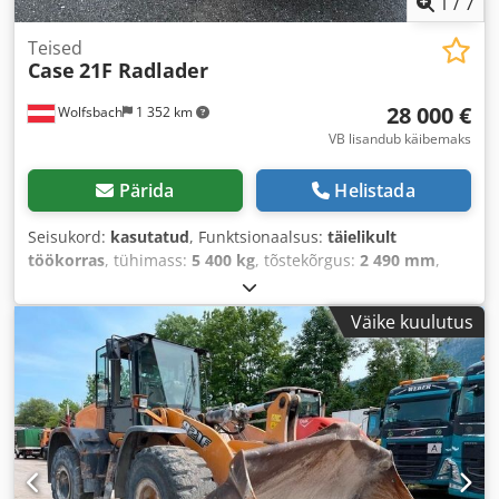
1
/
7
Teised
Case
21F Radlader
28 000 €
Wolfsbach
1 352 km
VB lisandub käibemaks
Pärida
Helistada
Seisukord:
kasutatud
, Funktsionaalsus:
täielikult
töökorras
, tühimass:
5 400 kg
, tõstekõrgus:
2 490 mm
,
Ehitusaasta:
2014
, töötunnid:
2 081 h
, kogupikkus:
5 550
mm
, ehituskõrgus:
2 500 mm
, veotüüp:
Diesel Motor
,
Väike kuulutus
ehituslaius:
1 950 mm
,