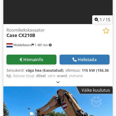
1
/
15
Roomikekskavaator
Case
CX210B
Middelbeers
1 481 km
Hinnainfo
Helistada
Seisukord:
väga hea (kasutatud)
, võimsus:
115 kW (156,36
hj)
, kütuse tüüp:
diisel
, värv:
oranž
, esmane
registreerimine:
07/2013
, Ehitusaasta:
2012
, töötunnid:
15 109 h
,
Väike kuulutus