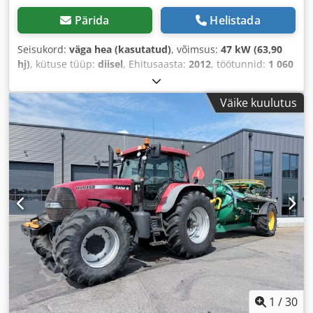
Pärida
Helistada
Seisukord:
väga hea (kasutatud)
, võimsus:
47 kW (63,90
hj)
, kütuse tüüp:
diisel
, Ehitusaasta:
2012
, töötunnid:
1 060
h
,
Väike kuulutus
1
/
30