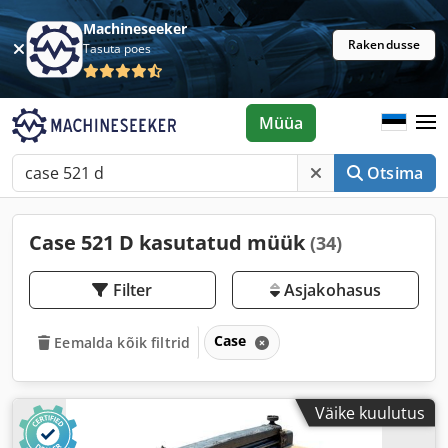
Machineseeker
Rakendusse
Tasuta poes
Müüa
Otsima
Case 521 D kasutatud müük
(34)
Filter
Asjakohasus
Case
Eemalda kõik filtrid
Väike kuulutus