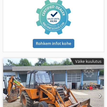
Rohkem infot kohe
Väike kuulutus