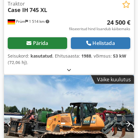
Traktor
Case IH
745 XL
24 500 €
Prüm
1 514 km
fikseeritud hind lisandub käibemaks
Pärida
Helistada
Seisukord:
kasutatud
, Ehitusaasta:
1988
, võimsus:
53 kW
(72,06 hj)
,
Väike kuulutus