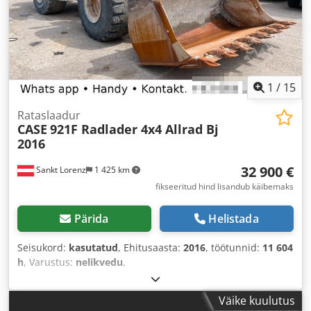
1
/
15
Rataslaadur
CASE
921F Radlader 4x4 Allrad Bj
2016
32 900 €
Sankt Lorenz
1 425 km
fikseeritud hind lisandub käibemaks
Pärida
Helistada
Seisukord:
kasutatud
, Ehitusaasta:
2016
, töötunnid:
11 604
h
, Varustus:
nelikvedu
,
Väike kuulutus