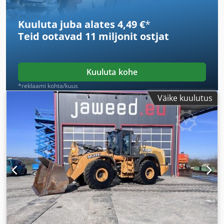
Kuuluta juba alates 4,49 €
*
Teid ootavad
11 miljonit ostjat
Kuuluta kohe
*reklaami kohta/kuus
Väike kuulutus