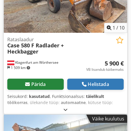
1
/
10
Rataslaadur
Case 580 F Radlader +
Heckbagger
5 900 €
Klagenfurt am Wörthersee
1 509 km
VB lisandub käibemaks
Pärida
Helistada
Seisukord:
kasutatud
, Funktsionaalsus:
täielikult
töökorras
, ülekande tüüp:
automaatne
, kütuse tüüp:
diisel
, töökaal:
7 500 kg
, telje konfiguratsioon:
4x2
, esmane
registreerimine:
10/1977
, Ehitusaasta:
1977
, Varustus:
Väike kuulutus
hüdraulika
,