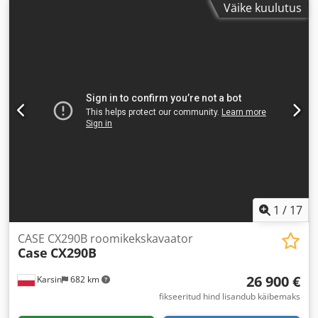
Väike kuulutus
1
/
17
CASE CX290B roomikekskavaator
Case
CX290B
26 900 €
Karsin
682 km
fikseeritud hind lisandub käibemaks