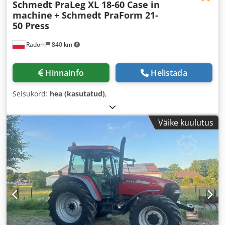
Schmedt PraLeg XL 18-60 Case in
machine
+ Schmedt PraForm 21-
50 Press
Radom
840 km
Hinnainfo
Helistada
Seisukord:
hea (kasutatud)
,
Väike kuulutus