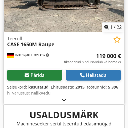
1
/
22
Teerull
CASE
1650M Raupe
119 000 €
Bottrop
1 385 km
fikseeritud hind lisandub käibemaks
Pärida
Helistada
Seisukord:
kasutatud
, Ehitusaasta:
2015
, töötunnid:
5 396
h
, Varustus:
nelikvedu
,
USALDUSMÄRK
Machineseeker sertifitseeritud edasimüüjad