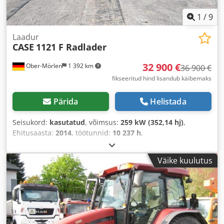
1
/
9
Laadur
CASE
1121 F Radlader
32 900 €
Ober-Mörlen
1 392 km
36 900 €
fikseeritud hind lisandub käibemaks
Pärida
Helistada
Seisukord:
kasutatud
, võimsus:
259 kW (352,14 hj)
,
Ehitusaasta:
2014
, töötunnid:
10 237 h
,
Väike kuulutus