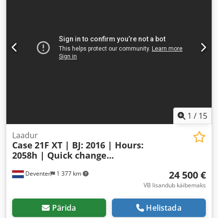
1
/
15
Laadur
Case
21F XT | BJ: 2016 | Hours:
2058h | Quick change...
24 500 €
Deventer
1 377 km
VB lisandub käibemaks
Pärida
Helistada