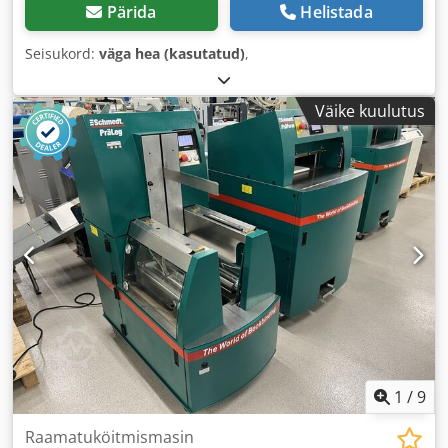
Pärida
Helistada
Seisukord:
väga hea (kasutatud)
,
Väike kuulutus
1
/
9
Raamatuköitmismasin