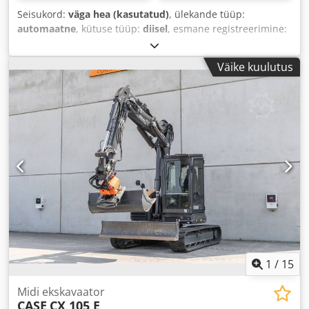
Seisukord:
väga hea (kasutatud)
, ülekande tüüp:
automaatne
, kütuse tüüp:
diisel
, esmane registreerimine:
06/2016
, Ehitusaasta:
2016
, töötunnid:
2 058 h
, Varustus:
kabiin
,
Väike kuulutus
1
/
15
Midi ekskavaator
CASE
CX 105 E