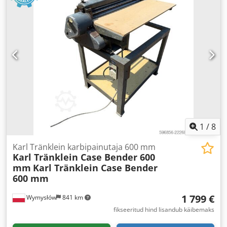
1
/
8
Karl Tränklein karbipainutaja 600 mm
Karl Tränklein Case Bender 600
mm
Karl Tränklein Case Bender
600 mm
1 799 €
Wymysłów
841 km
fikseeritud hind lisandub käibemaks