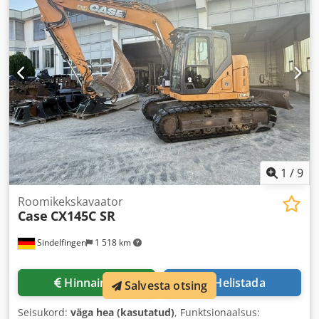
1
/
9
Roomikekskavaator
Case
CX145C SR
Sindelfingen
1 518 km
Hinnainfo
Helistada
Salvesta otsing
Seisukord:
väga hea (kasutatud)
, Funktsionaalsus: