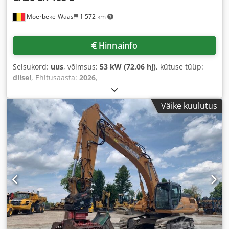
Moerbeke-Waas
1 572 km
Hinnainfo
Seisukord:
uus
, võimsus:
53 kW (72,06 hj)
, kütuse tüüp:
diisel
, Ehitusaasta:
2026
,
Väike kuulutus