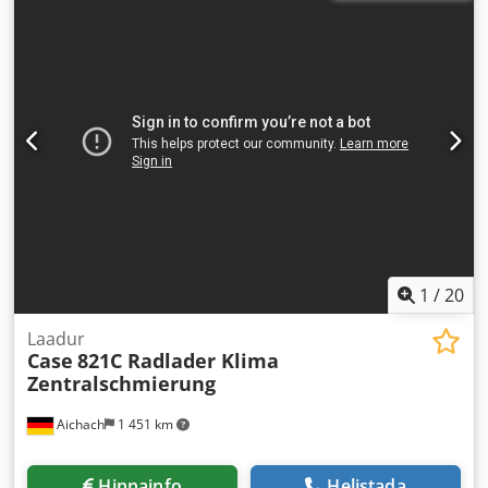
1
/
20
Laadur
Case
821C Radlader Klima
Zentralschmierung
Aichach
1 451 km
Hinnainfo
Helistada