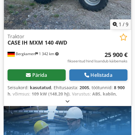
1
/
9
Traktor
CASE
IH MXM 140 4WD
25 900 €
Bergkamen
1 342 km
fikseeritud hind lisandub käibemaks
Pärida
Helistada
Seisukord:
kasutatud
, Ehitusaasta:
2005
, töötunnid:
8 900
h
, võimsus:
109 kW (148,20 hj)
, Varustus:
ABS, kabiin,
kliimaseade, nelikvedu
,