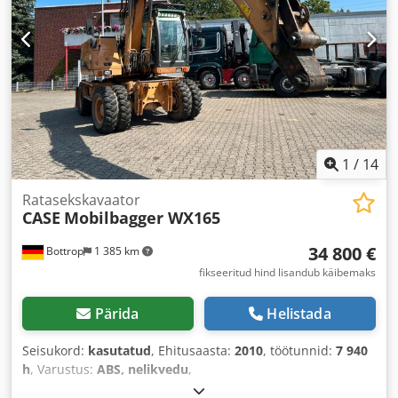
1
/
14
Ratasekskavaator
CASE
Mobilbagger WX165
34 800 €
Bottrop
1 385 km
fikseeritud hind lisandub käibemaks
Pärida
Helistada
Seisukord:
kasutatud
, Ehitusaasta:
2010
, töötunnid:
7 940
h
, Varustus:
ABS, nelikvedu
,