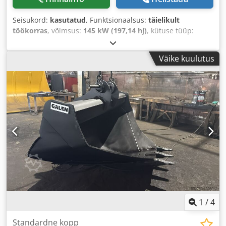
Seisukord:
kasutatud
, Funktsionaalsus:
täielikult
töökorras
, võimsus:
145 kW (197,14 hj)
, kütuse tüüp:
diisel
, värv:
kuld
, töökaal:
18 000 kg
, Ehitusaasta:
2000
,
töötunnid:
8 000 h
, Varustus:
kabiin, kliimaseade,
Väike kuulutus
tsentraliseeritud määrimissüsteem
,
1
/
4
Standardne kopp