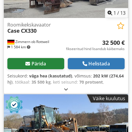
1
/
13
Roomikekskavaator
Case
CX330
32 500 €
Zimmern ob Rottweil
1 584 km
fikseeritud hind lisandub käibemaks
Pärida
Helistada
Seisukord:
väga hea (kasutatud)
, võimsus:
202 kW (274,64
hj)
, töökaal:
35 500 kg
, keti seisund:
70 protsent
,
Ehitusaasta:
2006
, töötunnid:
9 139 h
, Varustus:
kliimaseade
,
Väike kuulutus