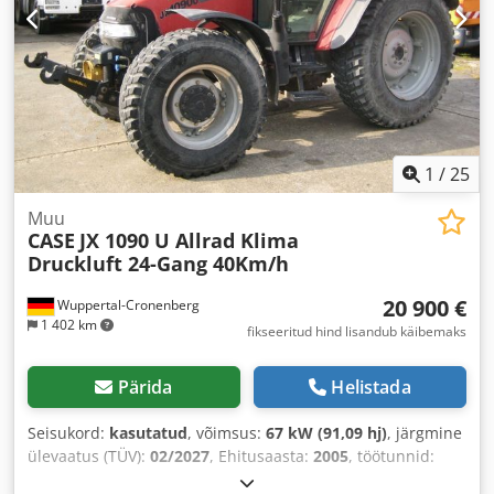
1
/
25
Muu
CASE
JX 1090 U Allrad Klima
Druckluft 24-Gang 40Km/h
20 900 €
Wuppertal-Cronenberg
1 402 km
fikseeritud hind lisandub käibemaks
Pärida
Helistada
Seisukord:
kasutatud
, võimsus:
67 kW (91,09 hj)
, järgmine
ülevaatus (TÜV):
02/2027
, Ehitusaasta:
2005
, töötunnid:
9 560 h
, Varustus:
kabiin, kliimaseade, nelikvedu
,