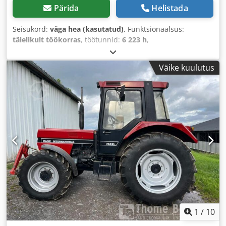
Pärida
Helistada
Seisukord:
väga hea (kasutatud)
, Funktsionaalsus:
täielikult töökorras
, töötunnid:
6 223 h
,
Väike kuulutus
1
/
10