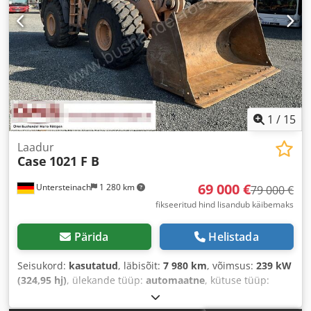
1
/
15
Laadur
Case
1021 F B
69 000 €
Untersteinach
1 280 km
79 000 €
fikseeritud hind lisandub käibemaks
Pärida
Helistada
Seisukord:
kasutatud
, läbisõit:
7 980 km
, võimsus:
239 kW
(324,95 hj)
, ülekande tüüp:
automaatne
, kütuse tüüp:
diisel
, värv:
kollane
, esmane registreerimine:
01/2013
,
Ehitusaasta:
2013
, Varustus:
kliimaseade
,