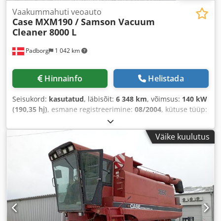
Vaakummahuti veoauto
Case
MXM190 / Samson Vacuum
Cleaner 8000 L
Padborg
1 042 km
Hinnainfo
Helistada
Seisukord:
kasutatud
, läbisõit:
6 348 km
, võimsus:
140 kW
(190,35 hj)
, esmane registreerimine:
08/2004
, kütuse tüüp:
diisel
, Ehitusaasta:
2004
,
Väike kuulutus