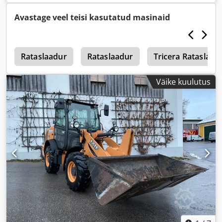
Avastage veel teisi kasutatud masinaid
3
Rataslaadur
Rataslaadur
Tricera Rataslaad
Väike kuulutus