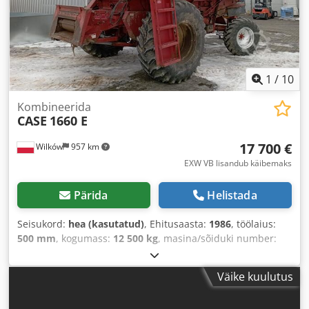
1
/
10
Kombineerida
CASE
1660 E
17 700 €
Wilków
957 km
EXW VB lisandub käibemaks
Pärida
Helistada
Seisukord:
hea (kasutatud)
, Ehitusaasta:
1986
, töölaius:
500 mm
, kogumass:
12 500 kg
, masina/sõiduki number:
017128
,
Väike kuulutus