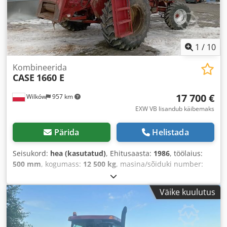
1
/
10
Kombineerida
CASE
1660 E
17 700 €
Wilków
957 km
EXW VB lisandub käibemaks
Pärida
Helistada
Seisukord:
hea (kasutatud)
, Ehitusaasta:
1986
, töölaius:
500 mm
, kogumass:
12 500 kg
, masina/sõiduki number:
017128
,
Väike kuulutus