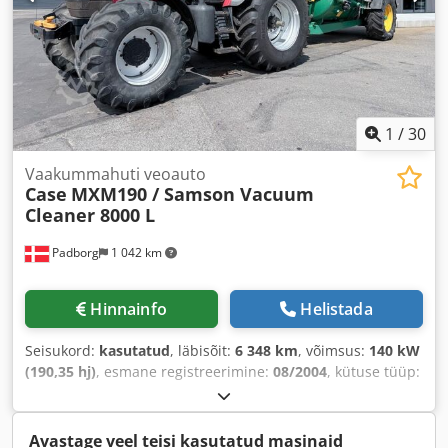
1
/
30
Vaakummahuti veoauto
Case
MXM190 / Samson Vacuum
Cleaner 8000 L
Padborg
1 042 km
Hinnainfo
Helistada
Seisukord:
kasutatud
, läbisõit:
6 348 km
, võimsus:
140 kW
(190,35 hj)
, esmane registreerimine:
08/2004
, kütuse tüüp:
diisel
, Ehitusaasta:
2004
,
Avastage veel teisi kasutatud masinaid