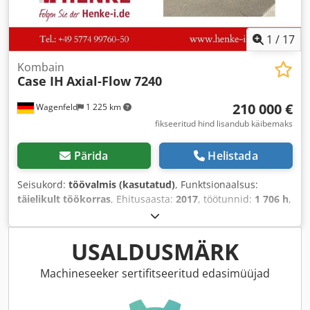
1
/
17
Kombain
Case IH
Axial-Flow 7240
210 000 €
Wagenfeld
1 225 km
fikseeritud hind lisandub käibemaks
Pärida
Helistada
Seisukord:
töövalmis (kasutatud)
, Funktsionaalsus:
täielikult töökorras
, Ehitusaasta:
2017
, töötunnid:
1 706 h
,
võimsus:
366 kW (497,62 hj)
, kütuse tüüp:
diisel
,
maksimaalne kiirus:
30 km/h
, esmane registreerimine:
07/2017
, järgmine ülevaatus (TÜV):
07/2026
, tagumise
USALDUSMÄRK
rehvi suurus:
500/85 R24
, masina/sõiduki number:
YHG233775
, Varustus:
haagise haakeseade, kabiin,
Machineseeker sertifitseeritud edasimüüjad
kliimaseade, rapsilõikur, valgustus
,