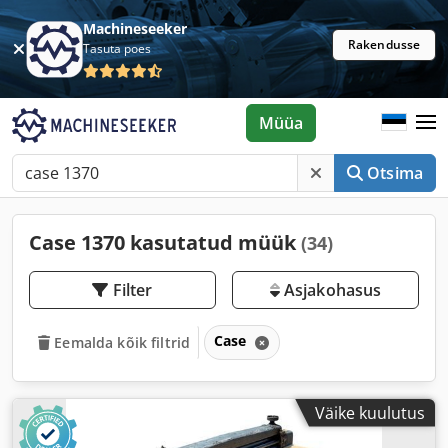
Machineseeker
Rakendusse
Tasuta poes
Müüa
Otsima
Case 1370 kasutatud müük
(34)
Filter
Asjakohasus
Case
Eemalda kõik filtrid
Väike kuulutus