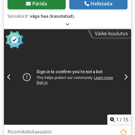
Pärida
Helistada
Seisukord:
väga hea (kasutatud)
,
Väike kuulutus
1
/
15
Roomikekskavaator