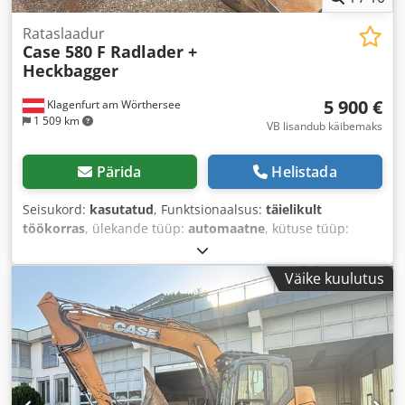
Rataslaadur
Case 580 F Radlader +
Heckbagger
5 900 €
Klagenfurt am Wörthersee
1 509 km
VB lisandub käibemaks
Pärida
Helistada
Seisukord:
kasutatud
, Funktsionaalsus:
täielikult
töökorras
, ülekande tüüp:
automaatne
, kütuse tüüp:
diisel
, töökaal:
7 500 kg
, telje konfiguratsioon:
4x2
, esmane
registreerimine:
10/1977
, Ehitusaasta:
1977
, Varustus:
Väike kuulutus
hüdraulika
,