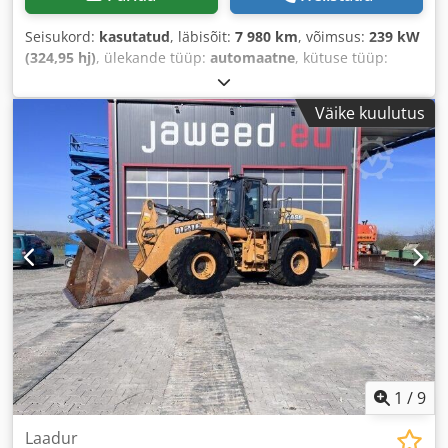
Seisukord:
kasutatud
, läbisõit:
7 980 km
, võimsus:
239 kW
(324,95 hj)
, ülekande tüüp:
automaatne
, kütuse tüüp:
diisel
, värv:
kollane
, esmane registreerimine:
01/2013
,
Ehitusaasta:
2013
, Varustus:
kliimaseade
,
Väike kuulutus
1
/
9
Laadur