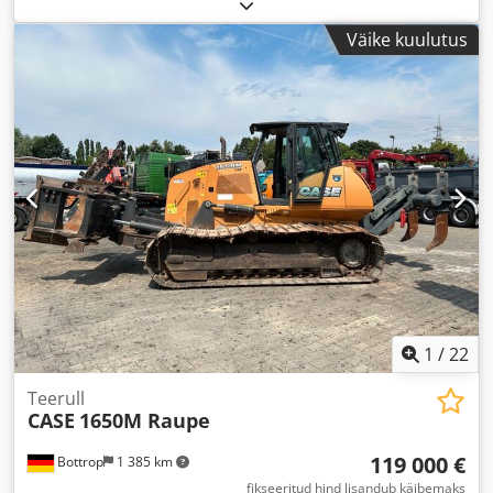
Väike kuulutus
1
/
22
Teerull
CASE
1650M Raupe
119 000 €
Bottrop
1 385 km
fikseeritud hind lisandub käibemaks