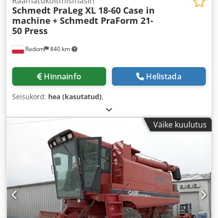
Raamatuköitmismasin
Schmedt PraLeg XL 18-60 Case in
machine
+ Schmedt PraForm 21-
50 Press
Radom
840 km
Hinnainfo
Helistada
Seisukord:
hea (kasutatud)
,
Väike kuulutus