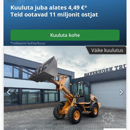
Kuuluta juba alates 4,49 €
*
Teid ootavad
11 miljonit ostjat
Kuuluta kohe
*reklaami kohta/kuus
Väike kuulutus