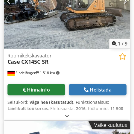
1
/
9
Roomikekskavaator
Case
CX145C SR
Sindelfingen
1 518 km
Hinnainfo
Helistada
Seisukord:
väga hea (kasutatud)
, Funktsionaalsus:
täielikult töökorras
, Ehitusaasta:
2016
, töötunnid:
11 500
h
,
Väike kuulutus