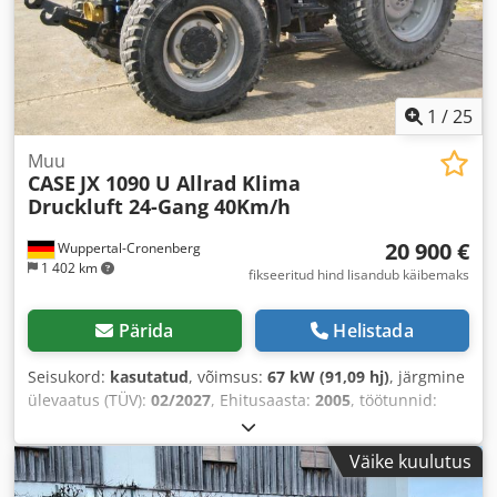
1
/
25
Muu
CASE
JX 1090 U Allrad Klima
Druckluft 24-Gang 40Km/h
20 900 €
Wuppertal-Cronenberg
1 402 km
fikseeritud hind lisandub käibemaks
Pärida
Helistada
Seisukord:
kasutatud
, võimsus:
67 kW (91,09 hj)
, järgmine
ülevaatus (TÜV):
02/2027
, Ehitusaasta:
2005
, töötunnid:
9 560 h
, Varustus:
kabiin, kliimaseade, nelikvedu
,
Väike kuulutus