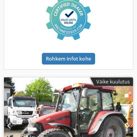
Rohkem infot kohe
Väike kuulutus