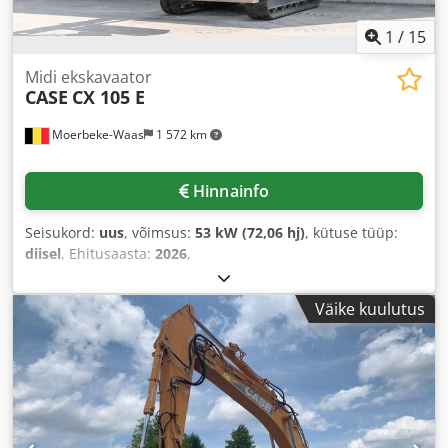
1
/
15
Midi ekskavaator
CASE
CX 105 E
Moerbeke-Waas
1 572 km
Hinnainfo
Seisukord:
uus
, võimsus:
53 kW (72,06 hj)
, kütuse tüüp:
diisel
, Ehitusaasta:
2026
,
Väike kuulutus