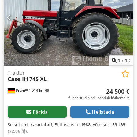
1
/
10
Traktor
Case IH
745 XL
24 500 €
Prüm
1 514 km
fikseeritud hind lisandub käibemaks
Pärida
Helistada
Seisukord:
kasutatud
, Ehitusaasta:
1988
, võimsus:
53 kW
(72,06 hj)
,