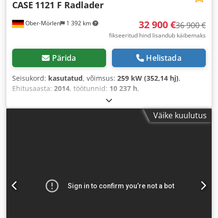
CASE
1121 F Radlader
32 900 €
Ober-Mörlen
1 392 km
36 900 €
fikseeritud hind lisandub käibemaks
Pärida
Helistada
Seisukord:
kasutatud
, võimsus:
259 kW (352,14 hj)
,
Ehitusaasta:
2014
, töötunnid:
10 237 h
,
Väike kuulutus