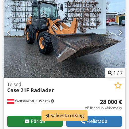
1
/
7
Teised
Case
21F Radlader
28 000 €
Wolfsbach
1 352 km
VB lisandub käibemaks
Salvesta otsing
Pärida
Helistada