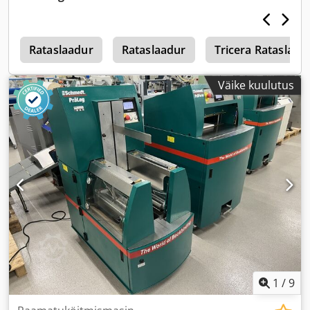
1
Rataslaadur
Rataslaadur
Tricera Rataslaad
Väike kuulutus
1
/
9