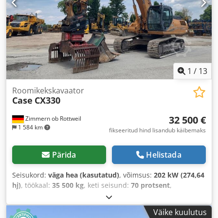
1
/
13
Roomikekskavaator
Case
CX330
32 500 €
Zimmern ob Rottweil
1 584 km
fikseeritud hind lisandub käibemaks
Pärida
Helistada
Seisukord:
väga hea (kasutatud)
, võimsus:
202 kW (274,64
hj)
, töökaal:
35 500 kg
, keti seisund:
70 protsent
,
Ehitusaasta:
2006
, töötunnid:
9 139 h
, Varustus:
kliimaseade
,
Väike kuulutus