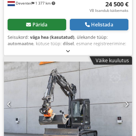
24 500 €
Deventer
1 377 km
VB lisandub käibemaks
Pärida
Helistada
Seisukord:
väga hea (kasutatud)
, ülekande tüüp:
automaatne
, kütuse tüüp:
diisel
, esmane registreerimine:
06/2016
, Ehitusaasta:
2016
, töötunnid:
2 058 h
, Varustus:
kabiin
,
Väike kuulutus