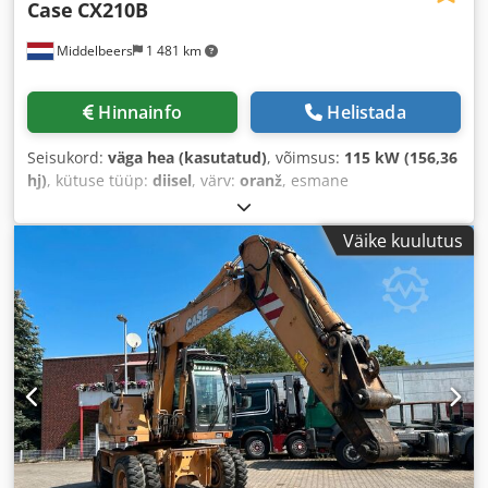
Case
CX210B
Middelbeers
1 481 km
Hinnainfo
Helistada
Seisukord:
väga hea (kasutatud)
, võimsus:
115 kW (156,36
hj)
, kütuse tüüp:
diisel
, värv:
oranž
, esmane
registreerimine:
07/2013
, Ehitusaasta:
2012
, töötunnid:
15 109 h
,
Väike kuulutus