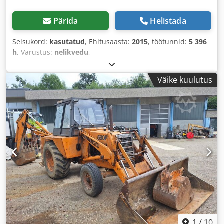
Pärida
Helistada
Seisukord:
kasutatud
, Ehitusaasta:
2015
, töötunnid:
5 396
h
, Varustus:
nelikvedu
,
Väike kuulutus
1
/
10