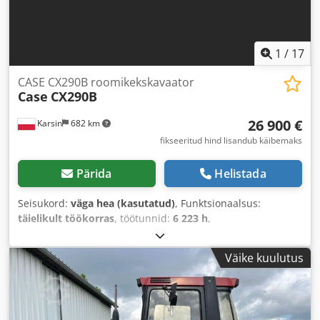
1
/
17
CASE CX290B roomikekskavaator
Case
CX290B
26 900 €
Karsin
682 km
fikseeritud hind lisandub käibemaks
Pärida
Helistada
Seisukord:
väga hea (kasutatud)
, Funktsionaalsus:
täielikult töökorras
, töötunnid:
6 223 h
,
Väike kuulutus