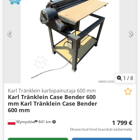
1
/
8
Karl Tränklein karbipainutaja 600 mm
Karl Tränklein Case Bender 600
mm
Karl Tränklein Case Bender
600 mm
1 799 €
Wymysłów
841 km
fikseeritud hind lisandub käibemaks