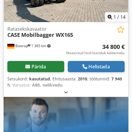
1
/
14
Ratasekskavaator
CASE
Mobilbagger WX165
34 800 €
Bottrop
1 385 km
fikseeritud hind lisandub käibemaks
Pärida
Helistada
Seisukord:
kasutatud
, Ehitusaasta:
2010
, töötunnid:
7 940
h
, Varustus:
ABS, nelikvedu
,