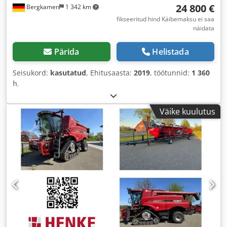
24 800 €
Bergkamen
1 342 km
fikseeritud hind Käibemaksu ei saa
näidata
Pärida
Helistada
Seisukord:
kasutatud
, Ehitusaasta:
2019
, töötunnid:
1 360
h
,
Väike kuulutus