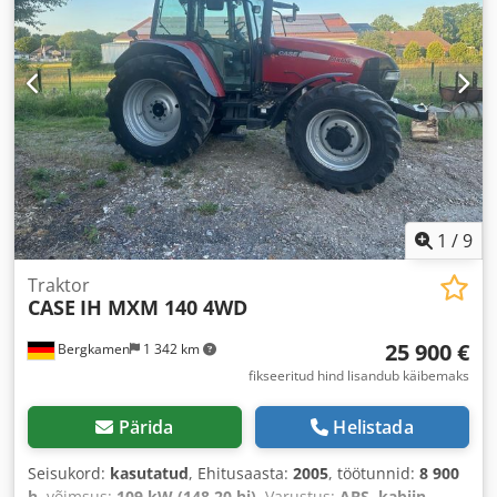
1
/
9
Traktor
CASE
IH MXM 140 4WD
25 900 €
Bergkamen
1 342 km
fikseeritud hind lisandub käibemaks
Pärida
Helistada
Seisukord:
kasutatud
, Ehitusaasta:
2005
, töötunnid:
8 900
h
, võimsus:
109 kW (148,20 hj)
, Varustus:
ABS, kabiin,