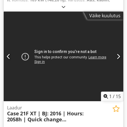
kliimaseade, nelikvedu
,
Väike kuulutus
1
/
15
Laadur
Case
21F XT | BJ: 2016 | Hours:
2058h | Quick change...