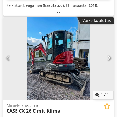
Seisukord:
väga hea (kasutatud)
, Ehitusaasta:
2018
,
Väike kuulutus
1
/
11
Miniekskavaator
CASE
CX 26 C mit Klima