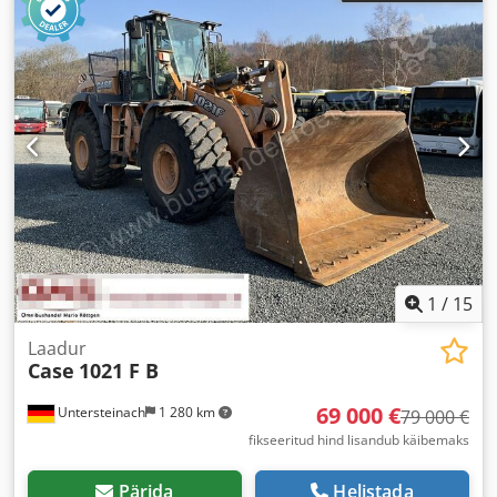
1
/
15
Laadur
Case
1021 F B
69 000 €
Untersteinach
1 280 km
79 000 €
fikseeritud hind lisandub käibemaks
Pärida
Helistada