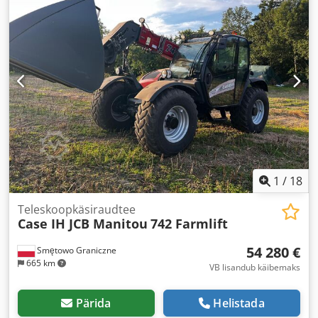
1
/
18
Teleskoopkäsiraudtee
Case IH JCB Manitou
742 Farmlift
54 280 €
Smętowo Graniczne
665 km
VB lisandub käibemaks
Pärida
Helistada