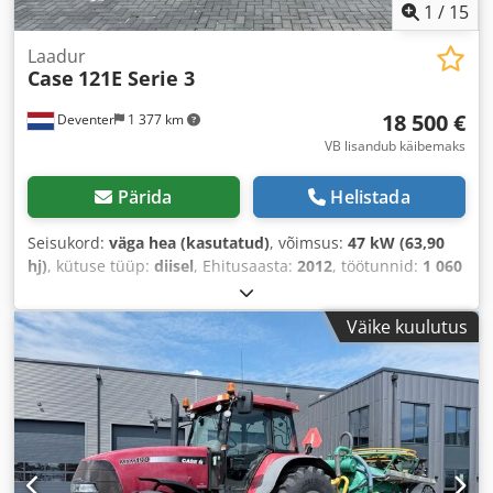
1
/
15
Laadur
Case
121E Serie 3
18 500 €
Deventer
1 377 km
VB lisandub käibemaks
Pärida
Helistada
Seisukord:
väga hea (kasutatud)
, võimsus:
47 kW (63,90
hj)
, kütuse tüüp:
diisel
, Ehitusaasta:
2012
, töötunnid:
1 060
h
,
Väike kuulutus