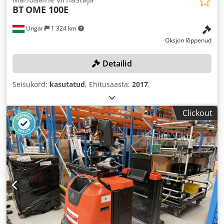
BT
OME 100E
Ungari
1 324 km
Oksjon lõppenud
Detailid
Seisukord:
kasutatud
, Ehitusaasta:
2017
,
Clickout