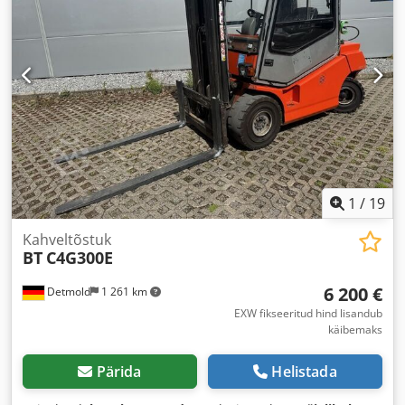
1
/
19
Kahveltõstuk
BT
C4G300E
6 200 €
Detmold
1 261 km
EXW fikseeritud hind lisandub
käibemaks
Pärida
Helistada