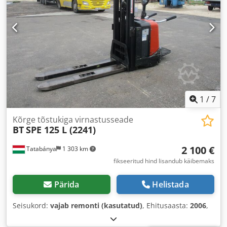
1
/
7
Kõrge tõstukiga virnastusseade
BT
SPE 125 L (2241)
2 100 €
Tatabánya
1 303 km
fikseeritud hind lisandub käibemaks
Pärida
Helistada
Seisukord:
vajab remonti (kasutatud)
, Ehitusaasta:
2006
,