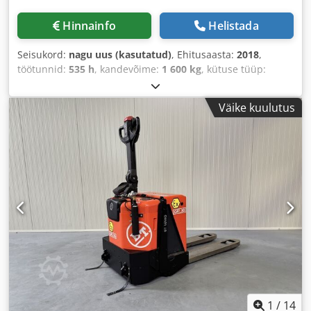
Hinnainfo
Helistada
Seisukord:
nagu uus (kasutatud)
, Ehitusaasta:
2018
,
töötunnid:
535 h
, kandevõime:
1 600 kg
, kütuse tüüp:
elektriline
,
Väike kuulutus
1
/
14