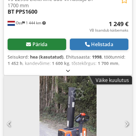
1700 mm
BT
PPS1600
1 249 €
Oss
1 444 km
VB lisandub käibemaks
Pärida
Helistada
Seisukord:
hea (kasutatud)
, Ehitusaasta:
1998
, töötunnid:
1 452 h
, kandevõime:
1 600 kg
, tõstekõrgus:
1 700 mm
,
kütuse tüüp:
elektriline
, masti tüüp:
dupleks
, tühimass:
850 kg
, läbisõit:
1 452 km
,
Väike kuulutus