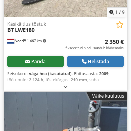
1
/
9
Käsikäitlus tõstuk
BT
LWE180
2 350 €
Veen
1 467 km
fikseeritud hind lisandub käibemaks
Pärida
Helistada
Seisukord:
väga hea (kasutatud)
, Ehitusaasta:
2009
,
töötunnid:
2 124 h
, tõstekõrgus:
210 mm
, vaba
tõstekõrgus:
210 mm
, kütuse tüüp:
elektriline
, kahvli
pikkus:
2 350 mm
, kahvlilaius:
550 mm
, kogukõrgus:
1 300
Väike kuulutus
mm
, värv:
muu
,