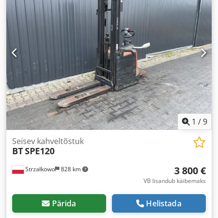
1
/
9
Seisev kahveltõstuk
BT
SPE120
3 800 €
Strzałkowo
828 km
VB lisandub käibemaks
Pärida
Helistada