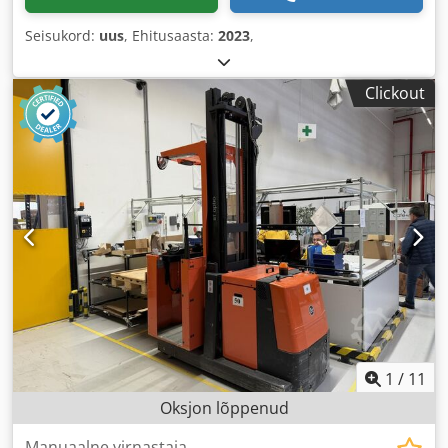
Seisukord:
uus
, Ehitusaasta:
2023
,
Clickout
1
/
11
Oksjon lõppenud
Manuaalne virnastaja