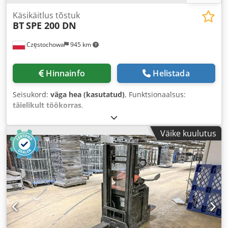
Käsikäitlus tõstuk
BT
SPE 200 DN
Częstochowa
945 km
Hinnainfo
Helistada
Seisukord:
väga hea (kasutatud)
, Funktsionaalsus:
täielikult töökorras
,
Väike kuulutus