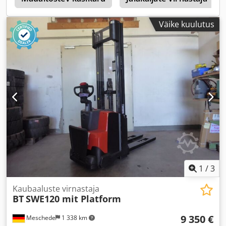
Väike kuulutus
1
/
3
Kaubaaluste virnastaja
BT
SWE120 mit Platform
9 350 €
Meschede
1 338 km