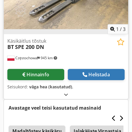
1
/
3
Käsikäitlus tõstuk
BT
SPE 200 DN
Częstochowa
945 km
Hinnainfo
Helistada
Seisukord:
väga hea (kasutatud)
,
Avastage veel teisi kasutatud masinaid
s
Madaltõstev käsikäru
Jalakäijate Virnastaja