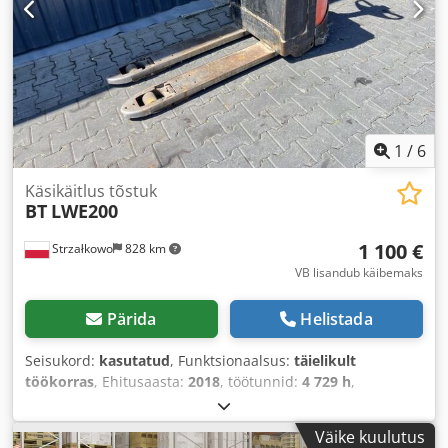
1
/
6
Käsikäitlus tõstuk
BT
LWE200
1 100 €
Strzałkowo
828 km
VB lisandub käibemaks
Pärida
Helistada
Seisukord:
kasutatud
, Funktsionaalsus:
täielikult
töökorras
, Ehitusaasta:
2018
, töötunnid:
4 729 h
,
kandevõime:
2 000 kg
, kütuse tüüp:
elektriline
, veotüüp:
Elektro
,
Väike kuulutus