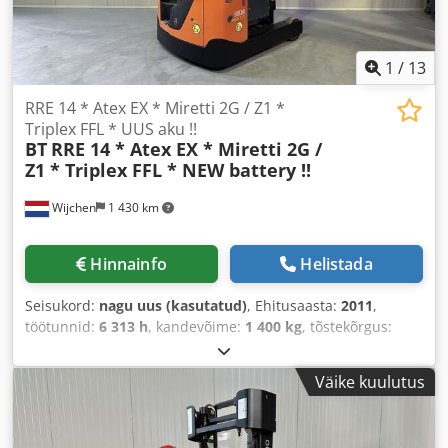
1
/
13
RRE 14 * Atex EX * Miretti 2G / Z1 *
Triplex FFL * UUS aku !!
BT
RRE 14 * Atex EX * Miretti 2G /
Z1 * Triplex FFL * NEW battery !!
Wijchen
1 430 km
Hinnainfo
Helistada
Seisukord:
nagu uus (kasutatud)
, Ehitusaasta:
2011
,
töötunnid:
6 313 h
, kandevõime:
1 400 kg
, tõstekõrgus:
8 400 mm
, kütuse tüüp:
elektriline
, masti tüüp:
kolmekordne (triplex)
, ehituskõrgus:
3 520 mm
,
Väike kuulutus