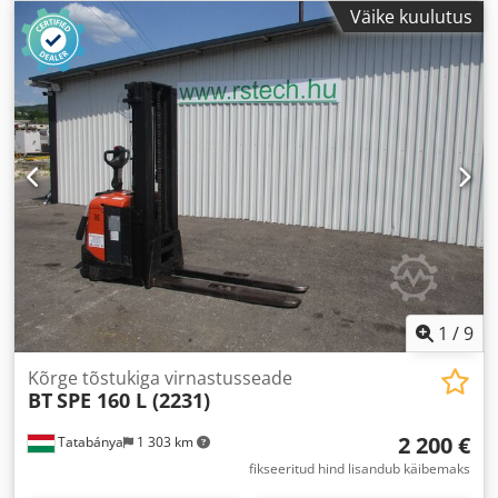
Väike kuulutus
1
/
9
Kõrge tõstukiga virnastusseade
BT
SPE 160 L (2231)
2 200 €
Tatabánya
1 303 km
fikseeritud hind lisandub käibemaks