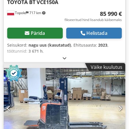
TOYOTA BT
VCE150A
85 990 €
Topole
717 km
fikseeritud hind lisandub käibemaks
Pärida
Helistada
Seisukord:
nagu uus (kasutatud)
, Ehitusaasta:
2023
,
töötunnid:
3 671 h
,
Väike kuulutus