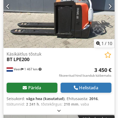
1
/
10
Käsikäitlus tõstuk
BT
LPE200
3 450 €
Veen
1 467 km
fikseeritud hind lisandub käibemaks
Pärida
Helistada
Seisukord:
väga hea (kasutatud)
, Ehitusaasta:
2016
,
töötunnid:
2 241 h
, tõstekõrgus:
210 mm
, vaba
tõstekõrgus:
210 mm
, kütuse tüüp:
elektriline
, kahvli
pikkus:
1 150 mm
, kahvlilaius:
550 mm
, kogukõrgus:
1 300