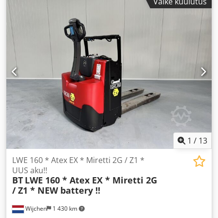
Väike kuulutus
mm
, värv:
muu
,
1
/
13
LWE 160 * Atex EX * Miretti 2G / Z1 *
UUS aku!!
BT
LWE 160 * Atex EX * Miretti 2G
/ Z1 * NEW battery !!
Wijchen
1 430 km