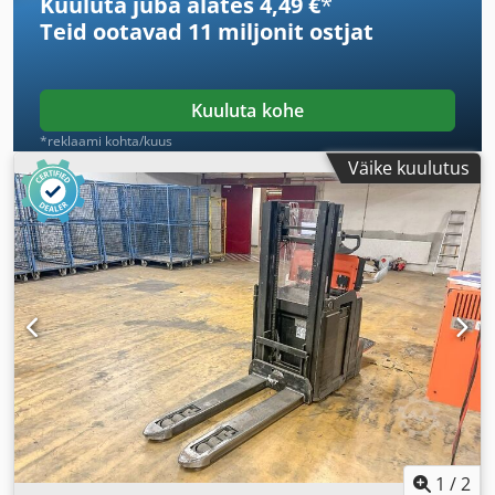
Kuuluta juba alates 4,49 €
*
Teid ootavad
11 miljonit ostjat
Kuuluta kohe
*reklaami kohta/kuus
Väike kuulutus
1
/
2