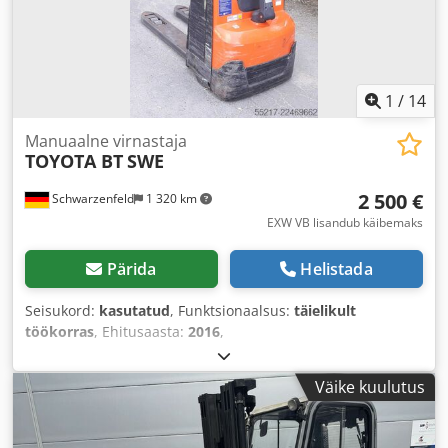
1
/
14
Manuaalne virnastaja
TOYOTA BT
SWE
2 500 €
Schwarzenfeld
1 320 km
EXW VB lisandub käibemaks
Pärida
Helistada
Seisukord:
kasutatud
, Funktsionaalsus:
täielikult
töökorras
, Ehitusaasta:
2016
,
Väike kuulutus