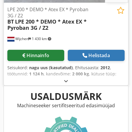
LPE 200 * DEMO * Atex EX * Pyroban
3G / Z2
BT
LPE 200 * DEMO * Atex EX *
Pyroban 3G / Z2
Wijchen
1 430 km
Hinnainfo
Helistada
Seisukord:
nagu uus (kasutatud)
, Ehitusaasta:
2012
,
töötunnid:
1 124 h
, kandevõime:
2 000 kg
, kütuse tüüp:
elektriline
,
USALDUSMÄRK
Machineseeker sertifitseeritud edasimüüjad