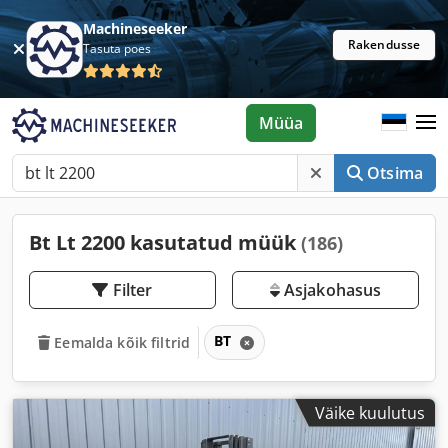
Machineseeker
Rakendusse
Tasuta poes
Müüa
Otsima
Bt Lt 2200 kasutatud müük
(186)
Filter
Asjakohasus
BT
Eemalda kõik filtrid
Väike kuulutus