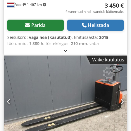
3 450 €
Veen
1 467 km
fikseeritud hind lisandub käibemaks
Pärida
Helistada
Seisukord:
väga hea (kasutatud)
, Ehitusaasta:
2015
,
töötunnid:
1 880 h
, tõstekõrgus:
210 mm
, vaba
tõstekõrgus:
210 mm
, kütuse tüüp:
elektriline
, kahvli
pikkus:
2 000 mm
, kahvlilaius:
550 mm
, kogukõrgus:
1 300
Väike kuulutus
mm
, värv:
muu
,