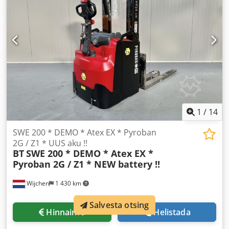
1
/
14
SWE 200 * DEMO * Atex EX * Pyroban
2G / Z1 * UUS aku !!
BT
SWE 200 * DEMO * Atex EX *
Pyroban 2G / Z1 * NEW battery !!
Wijchen
1 430 km
Salvesta otsing
Hinnainfo
Helistada