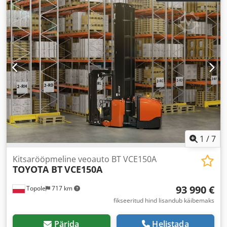
1
/
7
Kitsarööpmeline veoauto BT VCE150A
TOYOTA BT
VCE150A
93 990 €
Topole
717 km
fikseeritud hind lisandub käibemaks
Pärida
Helistada