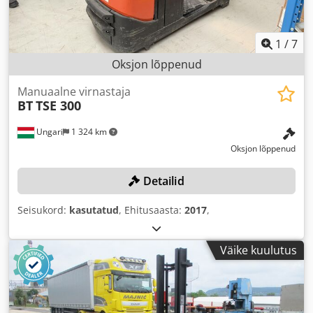
1
/
7
Oksjon lõppenud
Manuaalne virnastaja
BT
TSE 300
Ungari
1 324 km
Oksjon lõppenud
Detailid
Seisukord:
kasutatud
, Ehitusaasta:
2017
,
Väike kuulutus