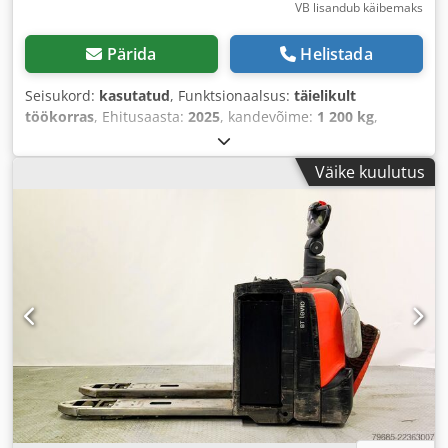
VB lisandub käibemaks
Pärida
Helistada
Seisukord:
kasutatud
, Funktsionaalsus:
täielikult
töökorras
, Ehitusaasta:
2025
, kandevõime:
1 200 kg
,
tõstekõrgus:
3 700 mm
, vaba tõstekõrgus:
120 mm
,
ehituskõrgus:
1 830 mm
, kahvli pikkus:
1 150 mm
,
Väike kuulutus