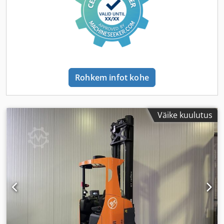
Rohkem infot kohe
Väike kuulutus