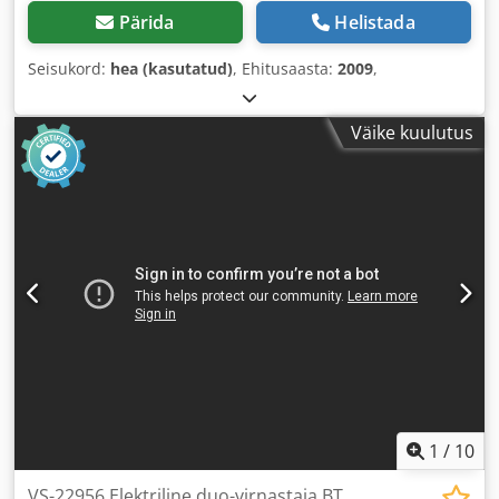
Pärida
Helistada
Seisukord:
hea (kasutatud)
, Ehitusaasta:
2009
,
Väike kuulutus
1
/
10
VS-22956 Elektriline duo-virnastaja BT