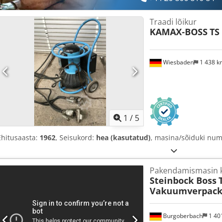
Traadi lõikur
KAMAX-BOSS
TS
Wiesbaden
1 438 
1
/
5
Ehitusaasta:
1962
, Seisukord:
hea (kasutatud)
, masina/sõiduki nu
Pakendamismasin k
Steinbock Boss
Vakuumverpack
Burgoberbach
1 40