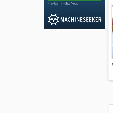
*reklaami kohta/kuus