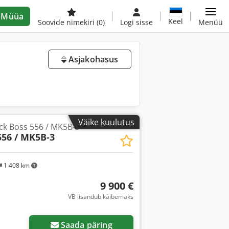
Müüa
Keel
Soovide nimekiri
(0)
Logi sisse
Menüü
Asjakohasus
Väike kuulutus
ck Boss 556 / MK5B-3
556 / MK5B-3
1 408 km
9 900 €
VB lisandub käibemaks
Saada päring