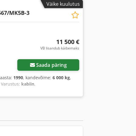
Väike kuulutus
567/MK5B-3
11 500 €
VB lisandub käibemaks
Saada päring
saasta:
1990
, kandevõime:
6 000 kg
,
, Varustus:
kabiin
,