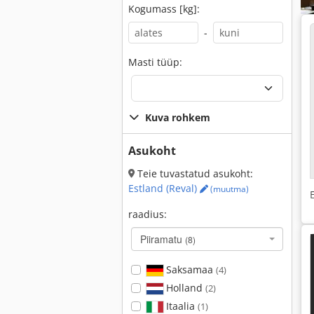
Kogumass [kg]:
-
Masti tüüp:
Kuva rohkem
Asukoht
Teie tuvastatud asukoht:
Estland (Reval)
(muutma)
raadius:
Piiramatu
(8)
Saksamaa
(4)
Holland
(2)
Itaalia
(1)