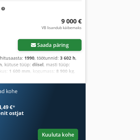
m
9 000 €
VB lisandub käibemaks
Saada päring
Ehitusaasta:
1990
, töötunnid:
3 602 h
,
m
, kütuse tüüp:
diisel
, masti tüüp:
kkus:
1 600 mm
, kogumass:
8 900 kg
,
ad kohe
4,49 €
*
onit ostjat
Kuuluta kohe