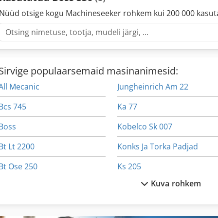
Nüüd otsige kogu Machineseeker rohkem kui 200 000 kasut
Sirvige populaarsemaid masinanimesid:
All Mecanic
Jungheinrich Am 22
Bcs 745
Ka 77
Boss
Kobelco Sk 007
Bt Lt 2200
Konks Ja Torka Padjad
Bt Ose 250
Ks 205
Kuva rohkem
Bt P 20
Linde
Bt Pps 1200 Mx
Linde 392