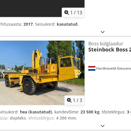
1
/
13
Ehitusaasta:
2017
, Seisukord:
kasutatud
,
Boss külglaadur
Steinbock Boss
Hardinxveld-Giesse
1
/
3
Seisukord:
hea (kasutatud)
, kandevõime:
23 500 kg
, tõstekõrgus:
3
tüüp:
dupleks
, ehituskõrgus:
4 200 mm
,