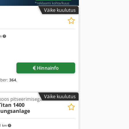
*reklaami kohta/kuus
Väike kuulutus
km
Hinnainfo
mber:
364
,
Väike kuulutus
oos pitseerimisega
Titan 1400
ungsanlage
1 km