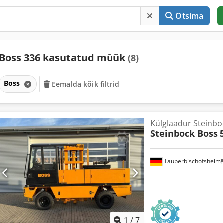
Otsima
Boss 336 kasutatud müük
(8)
Boss
Eemalda kõik filtrid
Külglaadur Steinbo
Steinbock Boss
Tauberbischofsheim
1
/
7