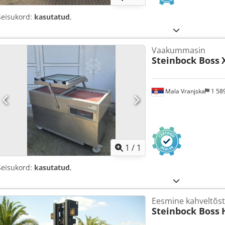
Seisukord:
kasutatud
,
Vaakummasin
Steinbock Boss
Mala Vranjska
1 58
Küsi li
1
/
1
Seisukord:
kasutatud
,
Eesmine kahveltõs
Steinbock Boss