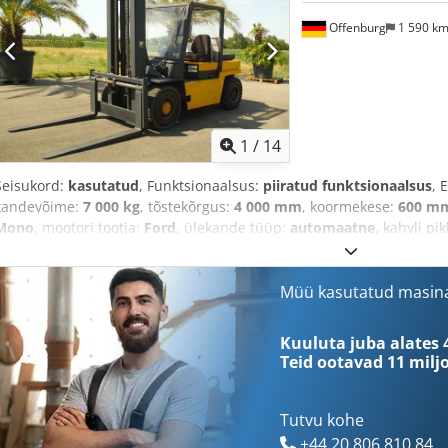
Offenburg
1 590 k
1
/
14
Seisukord:
kasutatud
, Funktsionaalsus:
piiratud funktsionaalsus
, 
kandevõime:
7 000 kg
, tõstekõrgus:
4 000 mm
, koormekese:
600 m
Mono
, mootori tootja:
Ford
, ülekande tüüp:
automaatne
, kahvli pi
Müü kasutatud masin
Kuuluta juba alates 
Teid ootavad
11 milj
Tutvu kohe
+44 20 806 810 84