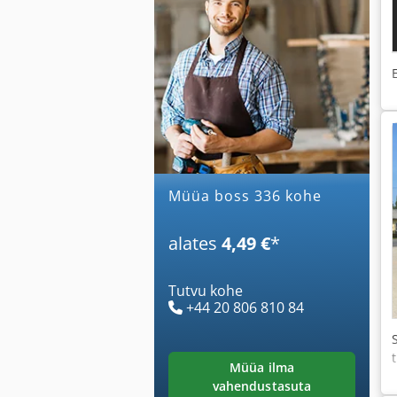
Müüa boss 336 kohe
alates
4,49 €
*
Tutvu kohe
+44 20 806 810 84
müüa ilma
vahendustasuta