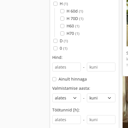
H
(1)
H 60d
(1)
H 70D
(1)
H60
(1)
H70
(1)
D
(1)
0
(1)
Hind:
-
Ainult hinnaga
Valmistamise aasta:
-
Töötunnid [h]:
-