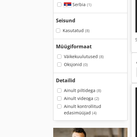
Serbia
(1)
Seisund
Kasutatud
(8)
Müügiformaat
Väikekuulutused
(8)
Oksjonid
(0)
Metalliotsija
Metalliotsija Skeem
Cartoner
Detailid
Ainult piltidega
(8)
Ainult videoga
(2)
Ainult kontrollitud
edasimüüjad
(4)