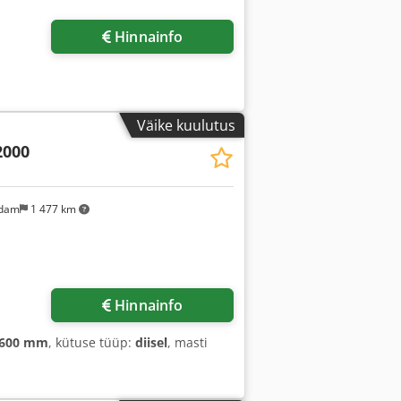
Hinnainfo
Väike kuulutus
2000
ndam
1 477 km
Hinnainfo
 600 mm
, kütuse tüüp:
diisel
, masti