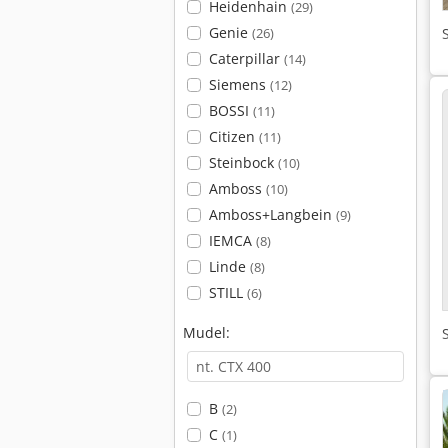
Heidenhain
(29)
Genie
(26)
Caterpillar
(14)
Siemens
(12)
BOSSI
(11)
Citizen
(11)
Steinbock
(10)
Amboss
(10)
Amboss+Langbein
(9)
IEMCA
(8)
Linde
(8)
STILL
(6)
Mudel:
B
(2)
C
(1)