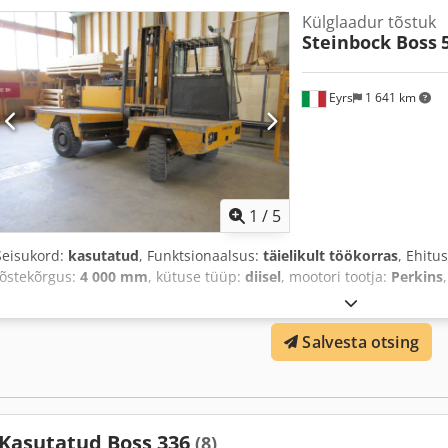
Külglaadur tõstuk
Steinbock Boss
Eyrs
1 641 km
1
/
5
Seisukord:
kasutatud
, Funktsionaalsus:
täielikult töökorras
, Ehitu
tõstekõrgus:
4 000 mm
, kütuse tüüp:
diisel
, mootori tootja:
Perkins
Salvesta otsing
Kasutatud Boss 336
(8)