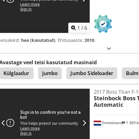
1
/
6
Seisukord:
hea (kasutatud)
, Ehitusaasta:
2010
,
Avastage veel teisi kasutatud masinaid
Külglaadur
Jumbo
Jumbo Sideloader
Bulm
2017 Boss Titan F
Steinbock Boss
Automatic
Emmeloord
1 369 