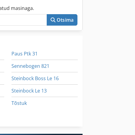
atud masinaga.
Otsima
Paus Ptk 31
Sennebogen 821
Steinbock Boss Le 16
Steinbock Le 13
Tõstuk
Tõstukid
Õue Laadur