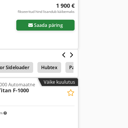
1 900 €
fikseeritud hind lisandub käibemaks
Saada päring
or Sideloader
Hubtex
Pakkemasinad
Väike kuulutus
-1000 Automaatne
Titan F-1000
km