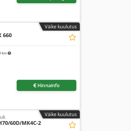
Väike kuulutus
X 660
9 km
sapilte
Hinnainfo
Väike kuulutus
tuk
H70/60D/MK4C-2