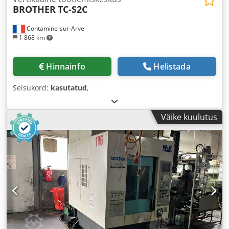
BROTHER
TC-S2C
Contamine-sur-Arve
1 868 km
Hinnainfo
Helistada
Seisukord:
kasutatud
,
Väike kuulutus