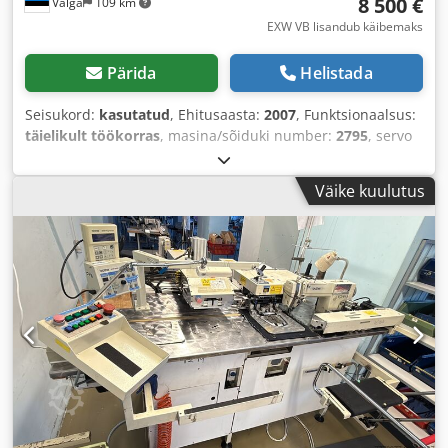
8 500 €
Valga
109 km
EXW VB lisandub käibemaks
Pärida
Helistada
Seisukord:
kasutatud
, Ehitusaasta:
2007
, Funktsionaalsus:
täielikult töökorras
, masina/sõiduki number:
2795
, servo
mootori võimsus:
750 W
, sisendpinge:
230 V
,
pneumaatiline ühendus:
7 latt
,
Väike kuulutus