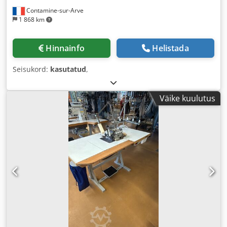
Contamine-sur-Arve
1 868 km
Hinnainfo
Helistada
Seisukord:
kasutatud
,
Väike kuulutus