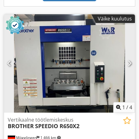
Väike kuulutus
1
/
4
Vertikaalne töötlemiskeskus
BROTHER
SPEEDIO R650X2
Mögglingen
1 466 km