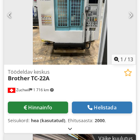
1
/
13
Töödeldav keskus
Brother
TC-22A
Zuchwil
1 716 km
Hinnainfo
Helistada
Seisukord:
hea (kasutatud)
, Ehitusaasta:
2000
,
Väike kuulutus