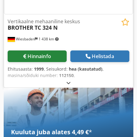
Vertikaalne mehaaniline keskus
BROTHER
TC 324 N
Wiesbaden
1 438 km
Hinnainfo
Helistada
Ehitusaasta:
1999
, Seisukord:
hea (kasutatud)
,
masina/sõiduki number:
112150
,
Kuuluta juba alates 4,49 €
*