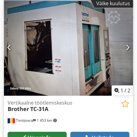
Väike kuulutus
1
/
2
Vertikaalne töötlemiskeskus
Brother
TC-31A
Timișoara
1 453 km