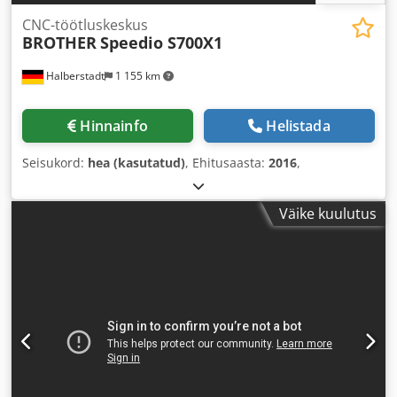
CNC-töötluskeskus
BROTHER
Speedio S700X1
Halberstadt
1 155 km
Hinnainfo
Helistada
Seisukord:
hea (kasutatud)
, Ehitusaasta:
2016
,
Väike kuulutus