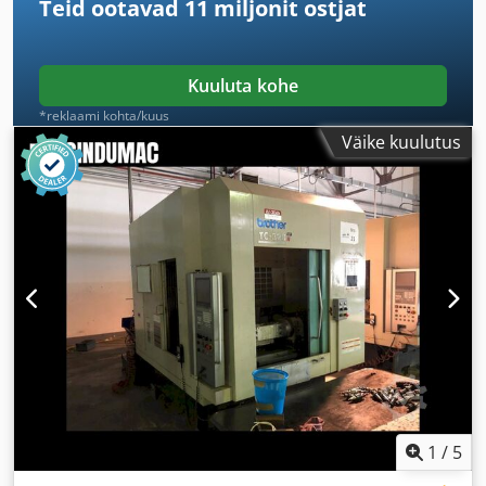
Teid ootavad
11 miljonit ostjat
Kuuluta kohe
*reklaami kohta/kuus
Väike kuulutus
1
/
5