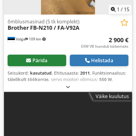
1
/
15
õmblusmasinad (5 tk komplekt)
Brother
FB-N210 / FA-V92A
2 900 €
Valga
109 km
EXW VB lisandub käibemaks
Pärida
Helistada
Seisukord:
kasutatud
, Ehitusaasta:
2011
, Funktsionaalsus:
täielikult töökorras
, servo mootori võimsus:
550 W
,
sisendpinge:
230 V
, sisendtüüpi vool:
Konditsioneer
,
pneumaatiline ühendus:
6 latt
, tihendatud õhu ühendus:
Väike kuulutus
6 latt
,