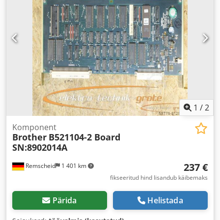
1
/
2
Komponent
Brother
B521104-2 Board
SN:8902014A
237 €
Remscheid
1 401 km
fikseeritud hind lisandub käibemaks
Pärida
Helistada