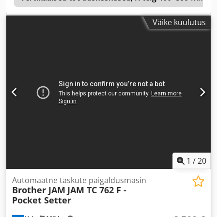
tööriistakohaga. Kaaluge võimalust osta see Brother TC-
32BN QT vertikaalne töötlemiskeskus. Võtke meiega
Väike kuulutus
ühendust, kui soovite selle masina kohta lisateavet. • Laua
ja spindli nina vaheline kaugus: 645 mm • Laua suurus:
425 × 600 mm • Tööriistamahuti mahutavus: 40 positsiooni
• Spindli ümberlülitus Lisavarustus Dsdpox D Rdrofx
Apyekr • 2 × Lehmanni 4. telje lauad koos sabatugedega •
Laastukonveier
1
/
20
Automaatne taskute paigaldusmasin
Brother JAM
JAM TC 762 F -
Pocket Setter