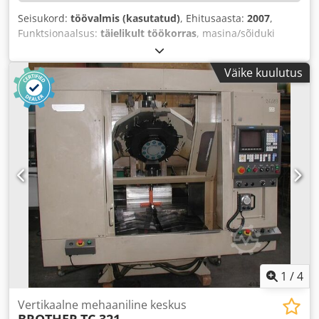
Seisukord:
töövalmis (kasutatud)
, Ehitusaasta:
2007
,
Funktsionaalsus:
täielikult töökorras
, masina/sõiduki
number:
121162
, X-telje liikumisteekond:
550 mm
, Y-telje
liikumisteekond:
400 mm
, Z-telje liikumisteekond:
415 mm
,
Väike kuulutus
lauakoormus:
200 kg
, spindli pöörlemiskiirus (maks.):
12 000 p/min
,
1
/
4
Vertikaalne mehaaniline keskus
BROTHER
TC 321