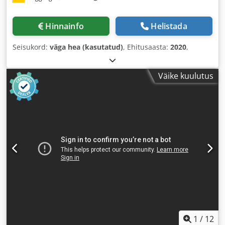
Hinnainfo
Helistada
Seisukord:
väga hea (kasutatud)
, Ehitusaasta:
2020
,
Väike kuulutus
1
/
12