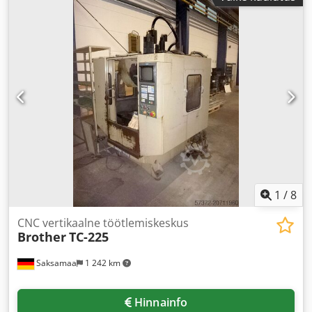
1
/
8
CNC vertikaalne töötlemiskeskus
Brother
TC-225
Saksamaa
1 242 km
Hinnainfo