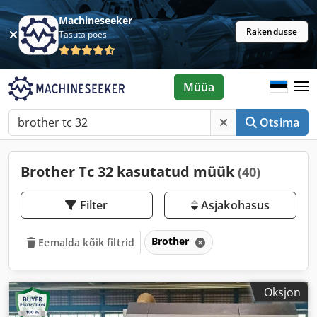
Machineseeker
Rakendusse
Tasuta poes
Müüa
Otsima
Brother Tc 32 kasutatud müük
(40)
Filter
Asjakohasus
Brother
Eemalda kõik filtrid
Oksjon