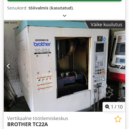
Seisukord:
töövalmis (kasutatud)
,
Väike kuulutus
1
/
10
Vertikaalne töötlemiskeskus
BROTHER
TC22A