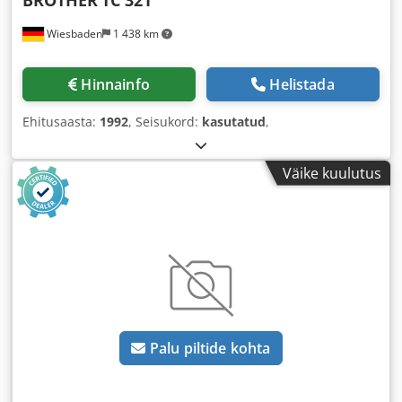
Wiesbaden
1 438 km
Hinnainfo
Helistada
Ehitusaasta:
1992
, Seisukord:
kasutatud
,
Väike kuulutus
Palu piltide kohta