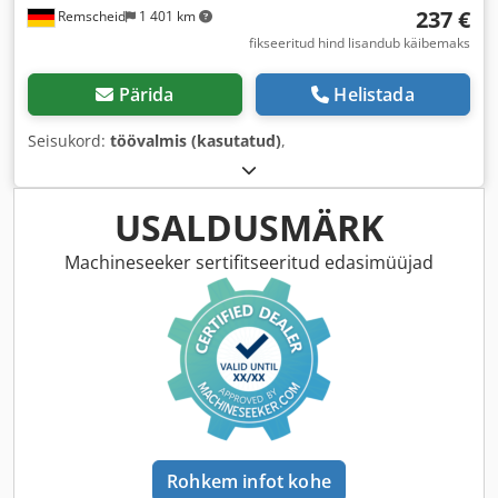
237 €
Remscheid
1 401 km
fikseeritud hind lisandub käibemaks
Pärida
Helistada
Seisukord:
töövalmis (kasutatud)
,
USALDUSMÄRK
Machineseeker sertifitseeritud edasimüüjad
Rohkem infot kohe