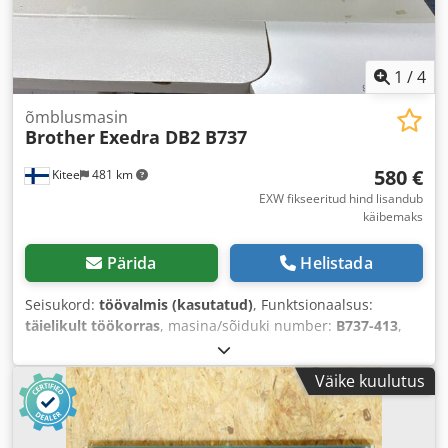
1
/
4
õmblusmasin
Brother
Exedra DB2 B737
580 €
Kitee
481 km
EXW fikseeritud hind lisandub
käibemaks
Pärida
Helistada
Seisukord:
töövalmis (kasutatud)
, Funktsionaalsus:
täielikult töökorras
, masina/sõiduki number:
B737-413
,
Väike kuulutus