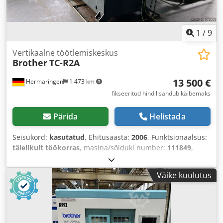
1
/
9
Vertikaalne töötlemiskeskus
Brother
TC-R2A
13 500 €
Hermaringen
1 473 km
fikseeritud hind lisandub käibemaks
Pärida
Helistada
Seisukord:
kasutatud
, Ehitusaasta:
2006
, Funktsionaalsus:
täielikult töökorras
, masina/sõiduki number:
111849
,
Väike kuulutus