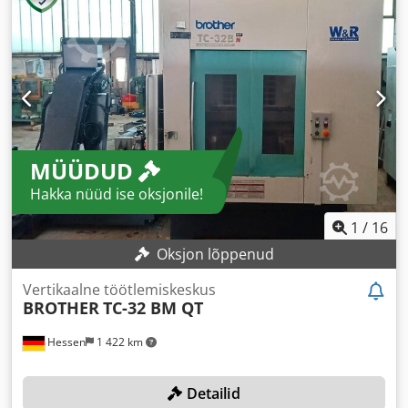
MÜÜDUD
Hakka nüüd ise oksjonile!
1
/
16
Oksjon lõppenud
Vertikaalne töötlemiskeskus
BROTHER
TC-32 BM QT
Hessen
1 422 km
Detailid