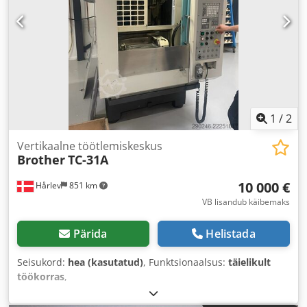
1
/
2
Vertikaalne töötlemiskeskus
Brother
TC-31A
10 000 €
Hårlev
851 km
VB lisandub käibemaks
Pärida
Helistada
Seisukord:
hea (kasutatud)
, Funktsionaalsus:
täielikult
töökorras
,