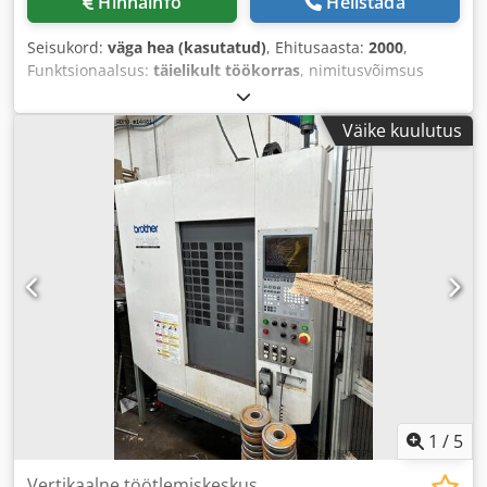
Hinnainfo
Helistada
Seisukord:
väga hea (kasutatud)
, Ehitusaasta:
2000
,
Funktsionaalsus:
täielikult töökorras
, nimitusvõimsus
(näiv):
11 kVA
, spindlite arv:
3
, sisendpinge:
380 V
,
Väike kuulutus
1
/
5
Vertikaalne töötlemiskeskus