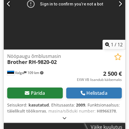
1
/
12
Nööpaugu õmblusmasin
Brother
RH-9820-02
2 500 €
Valga
109 km
EXW VB lisandub käibemaks
Pärida
Helistada
Seisukord:
kasutatud
, Ehitusaasta:
2009
, Funktsionaalsus:
täielikult töökorras
, masina/sõiduki number:
H8966378
,
servo mootori võimsus:
400 W
, sisendpinge:
400 V
,
sisendtüüpi vool:
kolmefaasiline
, pneumaatiline ühendus:
Väike kuulutus