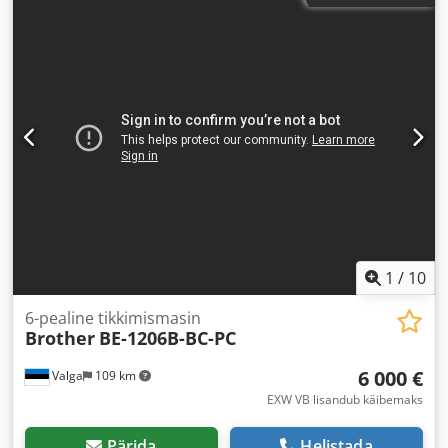
6 latt
, tihendatud õhu ühendus:
6 latt
,
1
/
10
6-pealine tikkimismasin
Brother
BE-1206B-BC-PC
6 000 €
Valga
109 km
EXW VB lisandub käibemaks
Pärida
Helistada