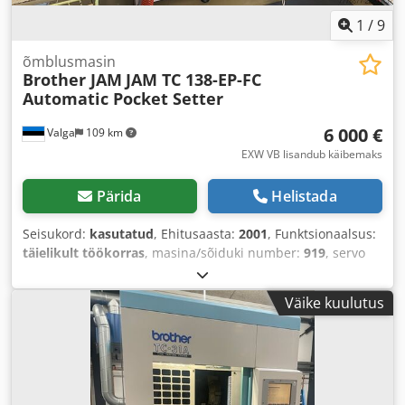
1
/
9
õmblusmasin
Brother JAM
JAM TC 138-EP-FC
Automatic Pocket Setter
6 000 €
Valga
109 km
EXW VB lisandub käibemaks
Pärida
Helistada
Seisukord:
kasutatud
, Ehitusaasta:
2001
, Funktsionaalsus:
täielikult töökorras
, masina/sõiduki number:
919
, servo
mootori võimsus:
750 W
, sisendpinge:
400 V
, sisendtüüpi
vool:
kolmefaasiline
, edasi pikkus X-telg:
150 mm
,
Väike kuulutus
toitesammu pikkus Y-teljel:
100 mm
,