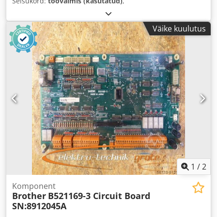
Seisukord:
töövalmis (kasutatud)
,
Väike kuulutus
1
/
2
Komponent
Brother
B521169-3 Circuit Board
SN:8912045A