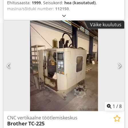
Ehitusaasta:
1999
, Seisukord:
hea (kasutatud)
,
masina/sõiduki number:
112150
,
Väike kuulutus
1
/
8
CNC vertikaalne töötlemiskeskus
Brother
TC-225