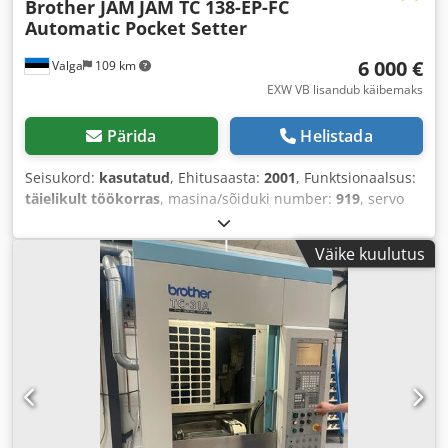
Brother JAM
JAM TC 138-EP-FC
Automatic Pocket Setter
6 000 €
Valga
109 km
EXW VB lisandub käibemaks
Pärida
Helistada
Seisukord:
kasutatud
, Ehitusaasta:
2001
, Funktsionaalsus:
täielikult töökorras
, masina/sõiduki number:
919
, servo
mootori võimsus:
750 W
, sisendpinge:
400 V
, sisendtüüpi
vool:
kolmefaasiline
, edasi pikkus X-telg:
150 mm
,
Väike kuulutus
toitesammu pikkus Y-teljel:
100 mm
,