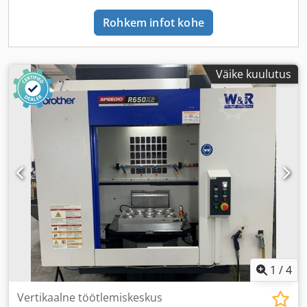
Rohkem infot kohe
Väike kuulutus
1
/
4
Vertikaalne töötlemiskeskus