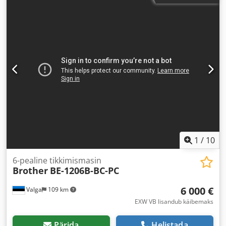
6 latt
, tihendatud õhu ühendus:
6 latt
,
1
/
10
6-pealine tikkimismasin
Brother
BE-1206B-BC-PC
6 000 €
Valga
109 km
EXW VB lisandub käibemaks
Pärida
Helistada