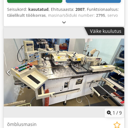
Seisukord:
kasutatud
, Ehitusaasta:
2007
, Funktsionaalsus:
täielikult töökorras
, masina/sõiduki number:
2795
, servo
mootori võimsus:
750 W
, sisendpinge:
230 V
,
pneumaatiline ühendus:
7 latt
,
Väike kuulutus
1
/
9
õmblusmasin