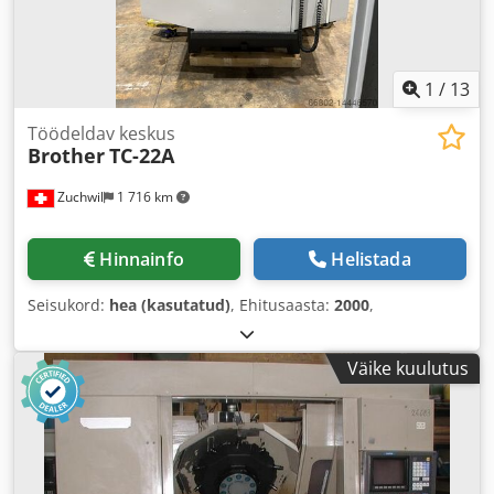
1
/
13
Töödeldav keskus
Brother
TC-22A
Zuchwil
1 716 km
Hinnainfo
Helistada
Seisukord:
hea (kasutatud)
, Ehitusaasta:
2000
,
Väike kuulutus