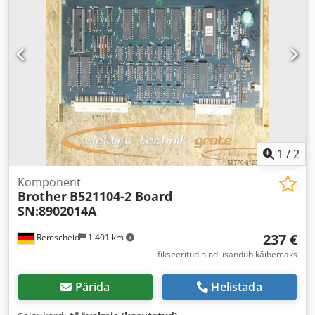
1
/
2
Komponent
Brother
B521104-2 Board
SN:8902014A
237 €
Remscheid
1 401 km
fikseeritud hind lisandub käibemaks
Pärida
Helistada