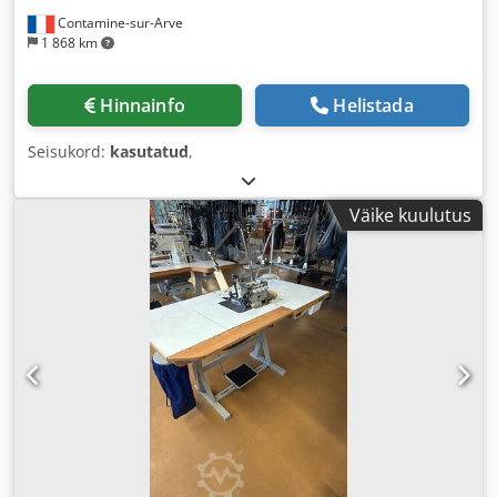
Contamine-sur-Arve
1 868 km
Hinnainfo
Helistada
Seisukord:
kasutatud
,
Väike kuulutus