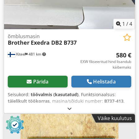
1
/
4
õmblusmasin
Brother
Exedra DB2 B737
580 €
Kitee
481 km
EXW fikseeritud hind lisandub
käibemaks
Pärida
Helistada
Seisukord:
töövalmis (kasutatud)
, Funktsionaalsus:
täielikult töökorras
, masina/sõiduki number:
B737-413
,
Väike kuulutus