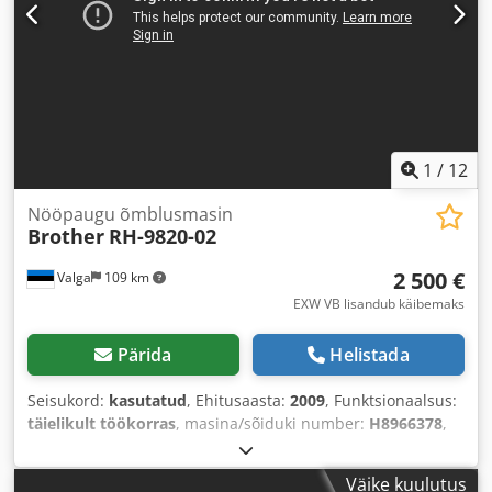
1
/
12
Nööpaugu õmblusmasin
Brother
RH-9820-02
2 500 €
Valga
109 km
EXW VB lisandub käibemaks
Pärida
Helistada
Seisukord:
kasutatud
, Ehitusaasta:
2009
, Funktsionaalsus:
täielikult töökorras
, masina/sõiduki number:
H8966378
,
servo mootori võimsus:
400 W
, sisendpinge:
400 V
,
sisendtüüpi vool:
kolmefaasiline
, pneumaatiline ühendus:
Väike kuulutus