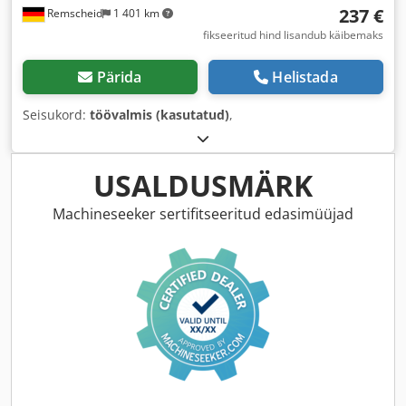
237 €
Remscheid
1 401 km
fikseeritud hind lisandub käibemaks
Pärida
Helistada
Seisukord:
töövalmis (kasutatud)
,
USALDUSMÄRK
Machineseeker sertifitseeritud edasimüüjad