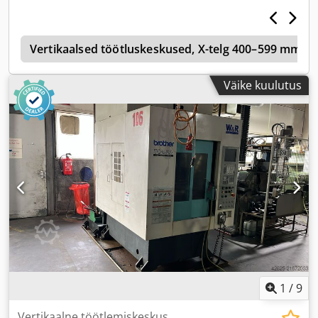
i
Vertikaalsed töötluskeskused, X-telg 400–599 mm
Väike kuulutus
1
/
9
Vertikaalne töötlemiskeskus