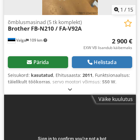
1
/
15
õmblusmasinad (5 tk komplekt)
Brother
FB-N210 / FA-V92A
2 900 €
Valga
109 km
EXW VB lisandub käibemaks
Pärida
Helistada
Seisukord:
kasutatud
, Ehitusaasta:
2011
, Funktsionaalsus:
täielikult töökorras
, servo mootori võimsus:
550 W
,
sisendpinge:
230 V
, sisendtüüpi vool:
Konditsioneer
,
pneumaatiline ühendus:
6 latt
, tihendatud õhu ühendus:
Väike kuulutus
6 latt
,