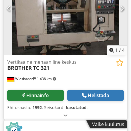
1
/
4
Vertikaalne mehaaniline keskus
BROTHER
TC 321
Wiesbaden
1 438 km
Hinnainfo
Helistada
Ehitusaasta:
1992
, Seisukord:
kasutatud
,
Väike kuulutus