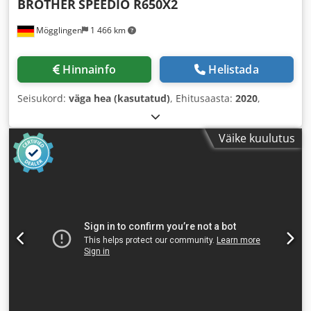
BROTHER
SPEEDIO R650X2
Mögglingen
1 466 km
Hinnainfo
Helistada
Seisukord:
väga hea (kasutatud)
, Ehitusaasta:
2020
,
Väike kuulutus