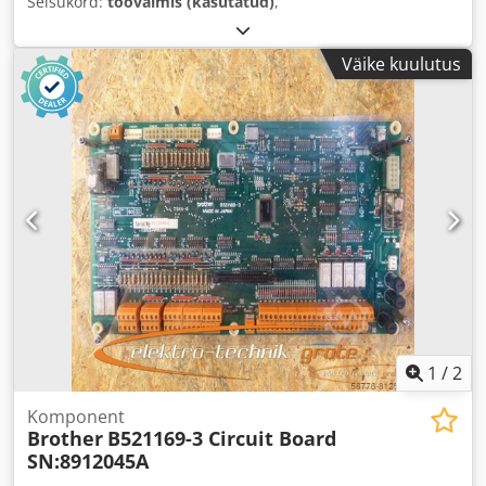
Seisukord:
töövalmis (kasutatud)
,
Väike kuulutus
1
/
2
Komponent
Brother
B521169-3 Circuit Board
SN:8912045A