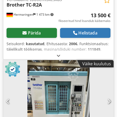
Brother
TC-R2A
13 500 €
Hermaringen
1 473 km
fikseeritud hind lisandub käibemaks
Pärida
Helistada
Seisukord:
kasutatud
, Ehitusaasta:
2006
, Funktsionaalsus:
täielikult töökorras
, masina/sõiduki number:
111849
,
Väike kuulutus