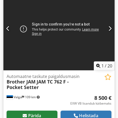
1
/
20
Automaatne taskute paigaldusmasin
Brother JAM
JAM TC 762 F -
Pocket Setter
8 500 €
Valga
109 km
EXW VB lisandub käibemaks
Pärida
Helistada