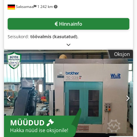
Saksamaa
1 242 km
Hinnainfo
Seisukord:
töövalmis (kasutatud)
,
Oksjon
MÜÜDUD
Hakka nüüd ise oksjonile!