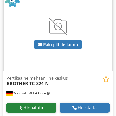
Palu piltide kohta
Vertikaalne mehaaniline keskus
BROTHER
TC 324 N
Wiesbaden
1 438 km
Hinnainfo
Helistada