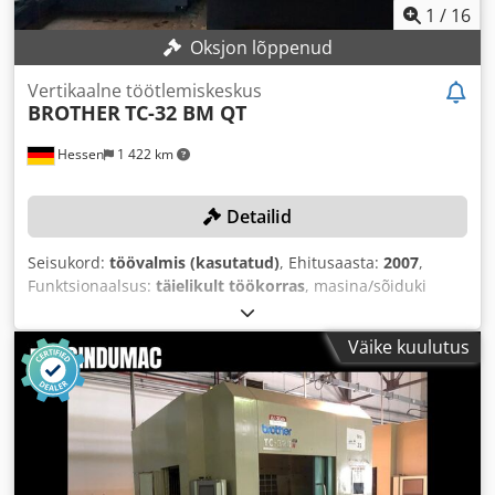
1
/
16
Oksjon lõppenud
Vertikaalne töötlemiskeskus
BROTHER
TC-32 BM QT
Hessen
1 422 km
Detailid
Seisukord:
töövalmis (kasutatud)
, Ehitusaasta:
2007
,
Funktsionaalsus:
täielikult töökorras
, masina/sõiduki
number:
121162
, X-telje liikumisteekond:
550 mm
, Y-telje
liikumisteekond:
400 mm
, Z-telje liikumisteekond:
415 mm
,
Väike kuulutus
lauakoormus:
200 kg
, spindli pöörlemiskiirus (maks.):
12 000 p/min
,