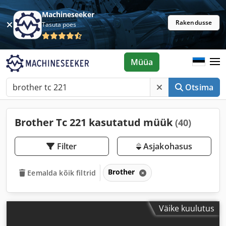
Machineseeker
Rakendusse
Tasuta poes
Müüa
Otsima
Brother Tc 221 kasutatud müük
(40)
Filter
Asjakohasus
Brother
Eemalda kõik filtrid
Väike kuulutus