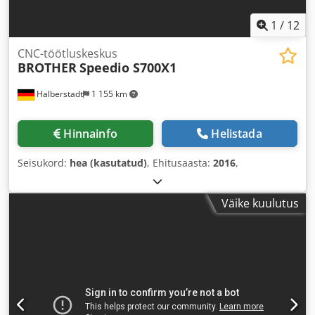
1
/
12
CNC-töötluskeskus
BROTHER
Speedio S700X1
Halberstadt
1 155 km
Hinnainfo
Helistada
Seisukord:
hea (kasutatud)
, Ehitusaasta:
2016
,
Väike kuulutus