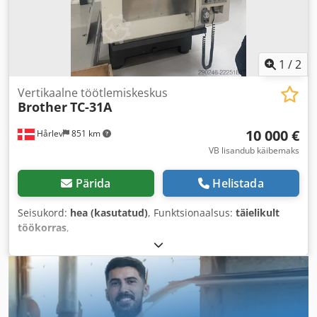
1
/
2
Vertikaalne töötlemiskeskus
Brother
TC-31A
10 000 €
Hårlev
851 km
VB lisandub käibemaks
Pärida
Helistada
Seisukord:
hea (kasutatud)
, Funktsionaalsus:
täielikult
töökorras
,