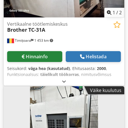
1
/
2
Vertikaalne töötlemiskeskus
Brother
TC-31A
Timișoara
1 453 km
Hinnainfo
Helistada
Seisukord:
väga hea (kasutatud)
, Ehitusaasta:
2000
,
Funktsionaalsus:
täielikult töökorras
, nimitusvõimsus
(näiv):
11 kVA
, spindlite arv:
3
, sisendpinge:
380 V
,
Väike kuulutus