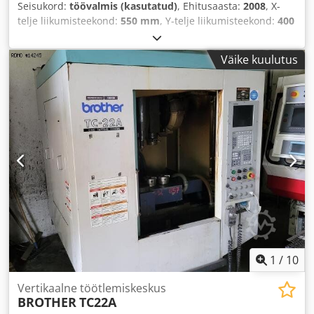
Seisukord:
töövalmis (kasutatud)
, Ehitusaasta:
2008
, X-
telje liikumisteekond:
550 mm
, Y-telje liikumisteekond:
400
mm
, Z-telje liikumisteekond:
415 mm
, spindli
pöörlemiskiirus (maks.):
20 000 p/min
, telgede arv:
4
, See
Väike kuulutus
4-teljeline Brother TC-32BN QT on toodetud 2008. aastal ja
sellel on Brother B00 juhtimissüsteem, X-telje liikumine
550 mm, Y-telje liikumine 400 mm ja Z-telje liikumine 415
mm. See võib uhkeldada kiirteekonna 70 m/min, spindli
kiiruse kuni 20 000 pööret minutis ja 40 positsiooniga
tööriistakohaga. Kaaluge võimalust osta see Brother TC-
32BN QT vertikaalne töötlemiskeskus. Võtke meiega
ühendust, kui soovite selle masina kohta lisateavet. Csdpfx
Ajx D Rdrelwerf • Laua ja spindli nina vaheline kaugus: 645
mm • Laua suurus: 425 × 600 mm • Tööriistamahuti
mahutavus: 40 positsiooni • Spindli ümberlülitus
Lisavarustus • 2 × Lehmanni 4. telje lauad koos
sabatugedega • Laastukonveier
1
/
10
Vertikaalne töötlemiskeskus
BROTHER
TC22A