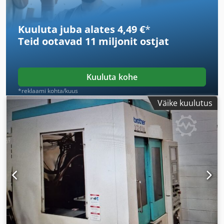
Kuuluta juba alates 4,49 €
*
Teid ootavad
11 miljonit ostjat
Kuuluta kohe
*reklaami kohta/kuus
Väike kuulutus