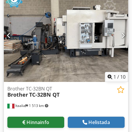
p/min
, See Brother TC 32B vertikaalne töötluskeskus
ehitati Jaapanis 2007. aastal. Brotheri juhtplokiga
varustatud masin sisaldab 3 + 1 telge ja pöördlauda. Selle
BT30 spindel võib töötada kiirusega kuni 12000 p/min.
Täiendav varustus • kiibikonveier • kauge flaier • Kitagawa
pöörlev plaat Masina eelised Masina tehnilised eelised • 3
+ 1 telg • Tööriistahoidjad: juhuslikud 26 positsiooni •
Edasikerimine: 70-70-70 m/min • Kaubaalused: 2/600 x 425
Dimensions Credoyi Ehkepfx Alwjf Machine Depth 3700
mm
1
/
10
Brother TC-32BN QT
Brother
TC-32BN QT
Itaalia
1 513 km
Hinnainfo
Helistada