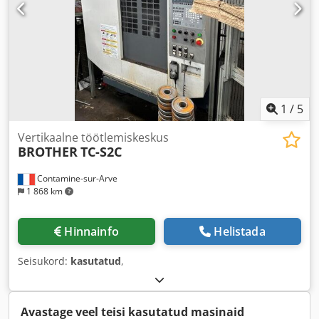
1
/
5
Vertikaalne töötlemiskeskus
BROTHER
TC-S2C
Contamine-sur-Arve
1 868 km
Hinnainfo
Helistada
Seisukord:
kasutatud
,
Avastage veel teisi kasutatud masinaid