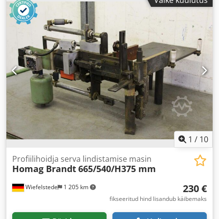
1
/
10
Profiilihoidja serva lindistamise masin
Homag Brandt
665/540/H375 mm
230 €
Wiefelstede
1 205 km
fikseeritud hind lisandub käibemaks