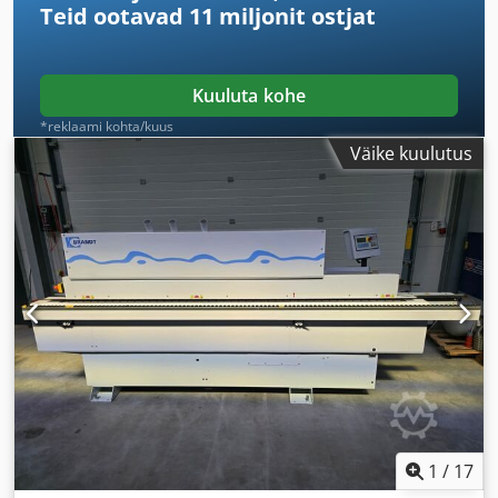
Teid ootavad
11 miljonit ostjat
Kuuluta kohe
*reklaami kohta/kuus
Väike kuulutus
1
/
17