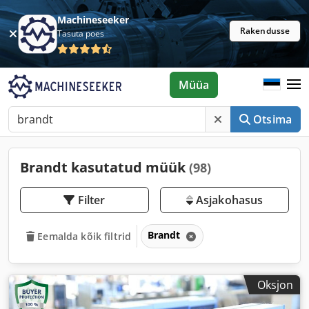
Machineseeker
Rakendusse
Tasuta poes
Müüa
Otsima
Brandt kasutatud müük
(98)
Filter
Asjakohasus
Brandt
Eemalda kõik filtrid
Oksjon