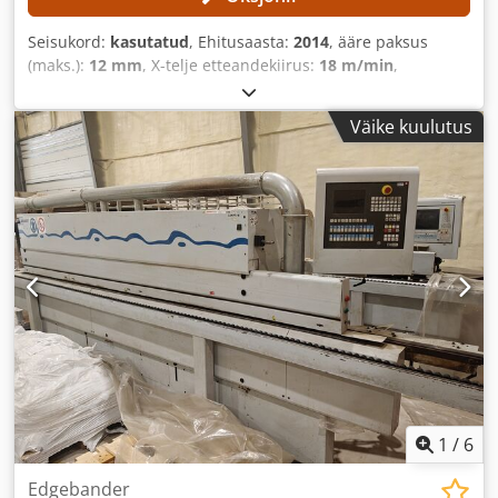
Seisukord:
kasutatud
, Ehitusaasta:
2014
, ääre paksus
(maks.):
12 mm
, X-telje etteandekiirus:
18 m/min
,
Väike kuulutus
1
/
6
Edgebander