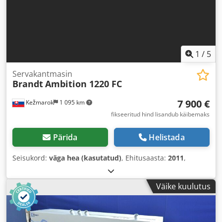
1
/
5
Servakantmasin
Brandt
Ambition 1220 FC
7 900 €
Kežmarok
1 095 km
fikseeritud hind lisandub käibemaks
Pärida
Helistada
Seisukord:
väga hea (kasutatud)
, Ehitusaasta:
2011
,
Väike kuulutus