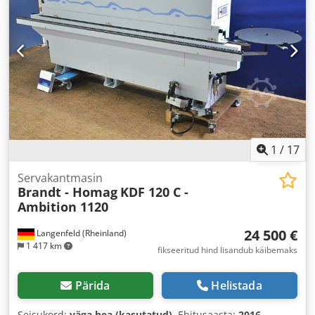
1
/
17
Servakantmasin
Brandt - Homag
KDF 120 C -
Ambition 1120
24 500 €
Langenfeld (Rheinland)
1 417 km
fikseeritud hind lisandub käibemaks
Pärida
Helistada
Seisukord:
väga hea (kasutatud)
, Ehitusaasta:
2016
,