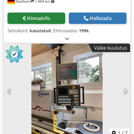
Nattheim
1 464 km
Hinnainfo
Helistada
Seisukord:
kasutatud
, Ehitusaasta:
1996
,
Väike kuulutus
1
/
7