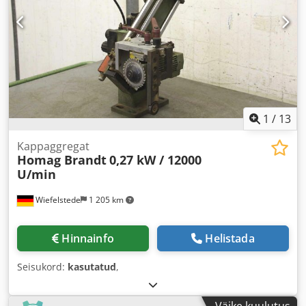
1
/
13
Kappaggregat
Homag Brandt
0,27 kW / 12000
U/min
Wiefelstede
1 205 km
Hinnainfo
Helistada
Seisukord:
kasutatud
,
Väike kuulutus