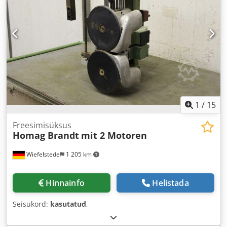
1
/
15
Freesimisüksus
Homag Brandt
mit 2 Motoren
Wiefelstede
1 205 km
Hinnainfo
Helistada
Seisukord:
kasutatud
,