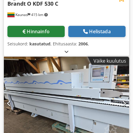
Brandt
O KDF 530 C
Kaunas
415 km
Hinnainfo
Helistada
Seisukord:
kasutatud
, Ehitusaasta:
2006
,
Väike kuulutus