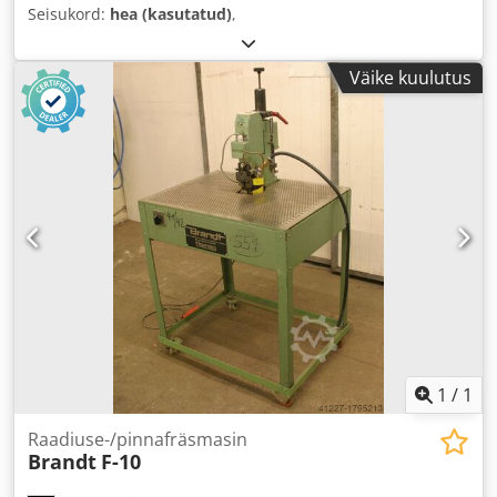
Seisukord:
hea (kasutatud)
,
Väike kuulutus
1
/
1
Raadiuse-/pinnafräsmasin
Brandt
F-10