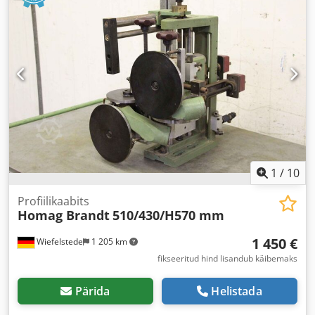
1
/
10
Profiilikaabits
Homag Brandt
510/430/H570 mm
1 450 €
Wiefelstede
1 205 km
fikseeritud hind lisandub käibemaks
Pärida
Helistada