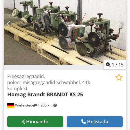
1
/
15
Freesagregaadid,
poleerimisagregaadid Schwabbel, 4 tk
komplekt
Homag Brandt
BRANDT KS 25
Wiefelstede
1 205 km
Hinnainfo
Helistada