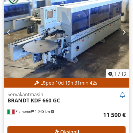
1
/
12
Lõpeb
10
d
19
h
31
min
40
s
Servakantmasin
BRANDT
KDF 660 GC
Piemonte
1 945 km
11 500 €
Oksjonil