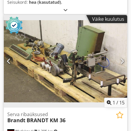
Seisukord:
hea (kasutatud)
,
Väike kuulutus
1
/
15
Serva ribaüksused
Brandt
BRANDT KM 36