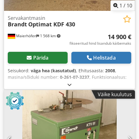
1
/
10
Servakantmasin
Brandt
Optimat KDF 430
14 900 €
Maierhöfen
1 568 km
fikseeritud hind lisandub käibemaks
Pärida
Helistada
Seisukord:
väga hea (kasutatud)
, Ehitusaasta:
2008
,
masina/sõiduki number:
0-261-07-3237
, Funktsionaalsus:
täielikult töökorras
, sisendpinge:
400 V
, tooriku kõrgus
(maks.):
60 mm
, ääre paksus (maks.):
6 mm
, kõrguse
Väike kuulutus
reguleerimise tüüp:
mehaaniline
, käitlustüüp:
elektriline
,
kogukõrgus:
1 580 mm
, kogupikkus:
4 860 mm
, kogulaius:
1 130 mm
, kogumass:
1 630 kg
, Varustus:
CE-märgistus,
dokumentatsioon / käsiraamat
,