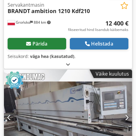
Servakantmasin
BRANDT
ambition 1210 Kdf210
12 400 €
Grońsko
884 km
fikseeritud hind lisandub käibemaks
Pärida
Helistada
Seisukord:
väga hea (kasutatud)
,
Väike kuulutus