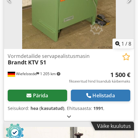
1
/
8
Vormdetailide servapealistusmasin
Brandt
KTV 51
1 500 €
Wiefelstede
1 205 km
fikseeritud hind lisandub käibemaks
Pärida
Helistada
Seisukord:
hea (kasutatud)
, Ehitusaasta:
1991
,
Väike kuulutus