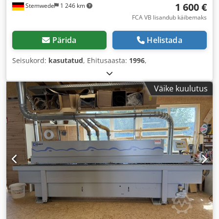
1 600 €
Stemwede
1 246 km
FCA VB lisandub käibemaks
Pärida
Helistada
Seisukord:
kasutatud
, Ehitusaasta:
1996
,
Väike kuulutus