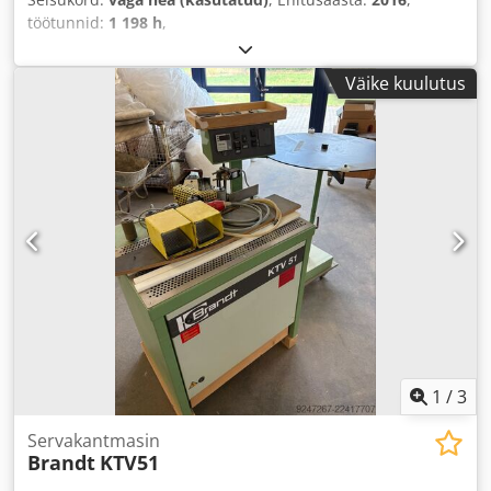
töötunnid:
1 198 h
,
Väike kuulutus
1
/
3
Servakantmasin
Brandt
KTV51