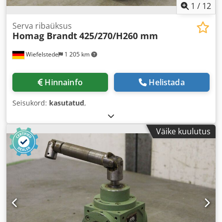
1
/
12
Serva ribaüksus
Homag Brandt
425/270/H260 mm
Wiefelstede
1 205 km
Hinnainfo
Helistada
Seisukord:
kasutatud
,
Väike kuulutus