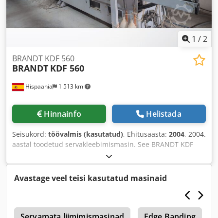
1
/
2
BRANDT KDF 560
BRANDT
KDF 560
Hispaania
1 513 km
Hinnainfo
Helistada
Seisukord:
töövalmis (kasutatud)
, Ehitusaasta:
2004
, 2004.
aastal toodetud servakleebimismasin. See BRANDT KDF
560 mudel on varustatud arvutijuhtimisega automaatse
seadistussüsteemiga ning sobib nii õhukeste kui ka
paksude servade kleepimiseks, toetades servade paksust
Avastage veel teisi kasutatud masinaid
0,4–8 mm ja töödeldava detaili kõrgust 8–50 mm. Masinale
on paigaldatud mitmesugused seadmed, nagu
eelfreesimisseade, liimimisseade ja poleerimisseadmed.
1
Kui soovite kvaliteetset servakattemist, kaaluge meie
Servamata liimimismasinad
Edge Banding