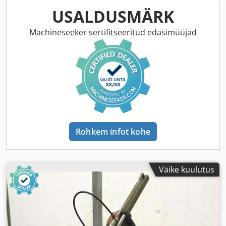
USALDUSMÄRK
Machineseeker sertifitseeritud edasimüüjad
Rohkem infot kohe
Väike kuulutus