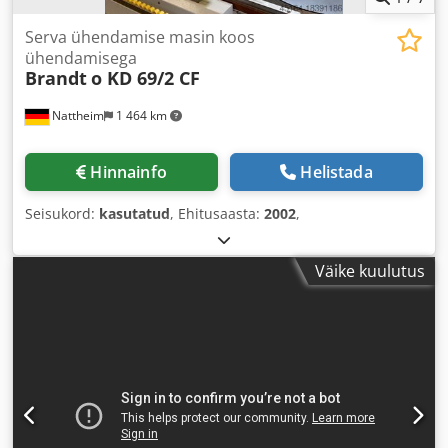
Serva ühendamise masin koos
ühendamisega
Brandt
o KD 69/2 CF
Nattheim
1 464 km
Hinnainfo
Helistada
Seisukord:
kasutatud
, Ehitusaasta:
2002
,
Väike kuulutus