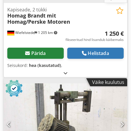
Kapiseade, 2 tükki
Homag Brandt
mit
Homag/Perske Motoren
1 250 €
Wiefelstede
1 205 km
fikseeritud hind lisandub käibemaks
Pärida
Helistada
Seisukord:
hea (kasutatud)
,
Väike kuulutus