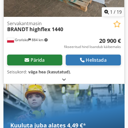
1
/
19
Servakantmasin
BRANDT
highflex 1440
20 900 €
Grońsko
884 km
fikseeritud hind lisandub käibemaks
Pärida
Helistada
Seisukord:
väga hea (kasutatud)
,
Kuuluta juba alates 4,49 €
*