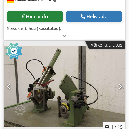
Wiefelstede
1 205 km
Hinnainfo
Helistada
Seisukord:
hea (kasutatud)
,
Väike kuulutus
1
/
15