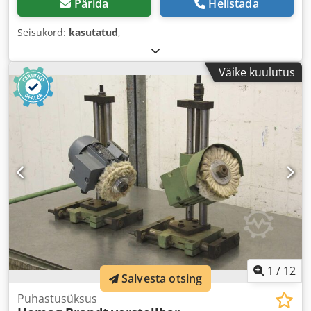
Pärida
Helistada
Seisukord:
kasutatud
,
Väike kuulutus
1
/
12
Salvesta otsing
Puhastusüksus