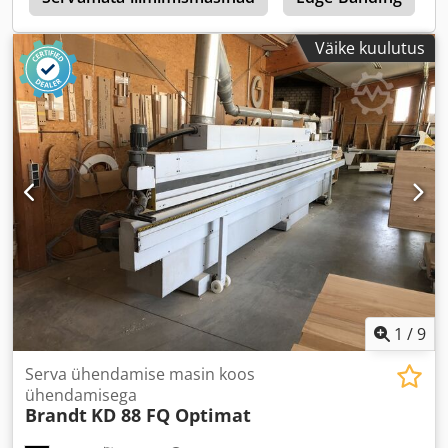
müügis oleva BRANDT KDF 560 masina ostmist. Täpsema
teabe saamiseks võtke meiega ühendust. • Ajamitüüp: 400
Väike kuulutus
V / 50 Hz / 3-faasiline • Peamine elektriline ühendus: 400 V
/ 50 Hz / 3-faasiline • Võimsustarbimine: 13,2 kW •
Kasutatud servalindistamismasin • Valmimisaasta: 2004 •
Kaitsme nimivool: 35 A • Seadme automaatne
reguleerimine arvuti kaudu • Sobib nii õhukeste kui ka
paksude servade liimimiseks (ABS, PVC, vineer ja
täispuidust servad) Dsdpfx Aoztc Sasqrsck • Serva paksus:
umbes 0,4–8 mm • Töödeldava detaili kõrgus: umbes 8–50
mm • Eelfreesimisseade • Liimimisseade (kuumliim) •
Survetsoon surverullidega • Ristlõikesaag •
Tasandus-/raadiusfreesimisseadmed (ülal ja all) • Nurgade
ümardamise seade • Raadiuskraapija • Liimikraapija •
Poleerimisseadmed • Tehnilised andmed ja kirjeldused on
koopia originaalsest tellimuse kinnitusest • Teave on
1
/
9
esitatud üksnes teavitamise eesmärgil ega ole siduv
Serva ühendamise masin koos
ühendamisega
Brandt
KD 88 FQ Optimat