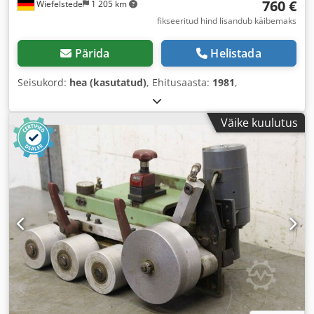
760 €
Wiefelstede
1 205 km
fikseeritud hind lisandub käibemaks
Pärida
Helistada
Seisukord:
hea (kasutatud)
, Ehitusaasta:
1981
,
Väike kuulutus