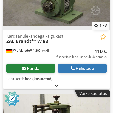
1
/
8
Kardaanülekandega käigukast
ZAE Brandt**
W 88
110 €
Wiefelstede
1 205 km
fikseeritud hind lisandub käibemaks
Pärida
Helistada
Seisukord:
hea (kasutatud)
,
Väike kuulutus