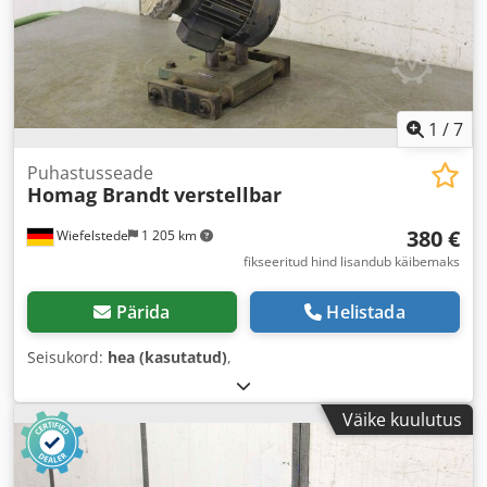
1
/
7
Puhastusseade
Homag Brandt
verstellbar
380 €
Wiefelstede
1 205 km
fikseeritud hind lisandub käibemaks
Pärida
Helistada
Seisukord:
hea (kasutatud)
,
Väike kuulutus