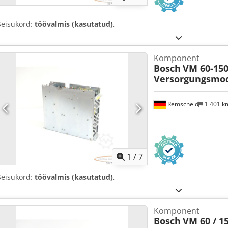
Seisukord:
töövalmis (kasutatud)
,
Komponent
Bosch
VM 60-15
Versorgungsmod
Remscheid
1 401 
1
/
7
Seisukord:
töövalmis (kasutatud)
,
Komponent
Bosch
VM 60 / 1