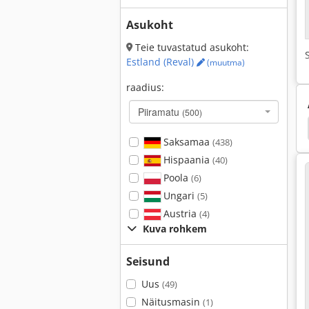
Asukoht
Teie tuvastatud asukoht:
Estland (Reval)
(muutma)
raadius:
Piiramatu
(500)
Abb Irb 3000
Abb Irb
Irb
Kuka
Saksamaa
(438)
Hispaania
(40)
Poola
(6)
Ungari
(5)
Austria
(4)
Kuva rohkem
Seisund
Uus
(49)
Näitusmasin
(1)