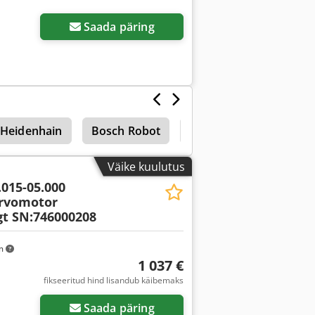
Saada päring
Heidenhain
Bosch Robot
Robot
Väike kuulutus
.015-05.000
ervomotor
t SN:746000208
km
1 037 €
fikseeritud hind lisandub käibemaks
Saada päring