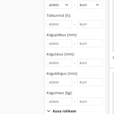
-
Töötunnid [h]:
-
Kogupikkus [mm]:
-
Kogulaius [mm]:
-
Kogukõrgus [mm]:
-
Kogumass [kg]:
-
Kuva rohkem