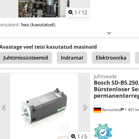
1
/
12
Seisukord:
hea (kasutatud)
,
Avastage veel teisi kasutatud masinaid
Juhtimissüsteemid
Indramat
Elektroonika
Juhtseade
Bosch
SD-B5.250
Bürstenloser S
permanenterreg
Remscheid
1 401 
1
/
5