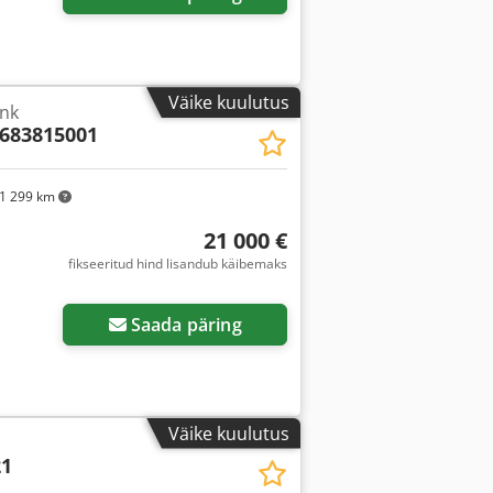
Väike kuulutus
ink
0683815001
1 299 km
21 000 €
fikseeritud hind lisandub käibemaks
Saada päring
Väike kuulutus
21