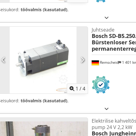
Seisukord:
töövalmis (kasutatud)
,
Juhtseade
Bosch
SD-B5.250
Bürstenloser S
permanenterreg
Remscheid
1 401 
1
/
4
Seisukord:
töövalmis (kasutatud)
,
Elektrilise kahveltõ
pump 24 V 2,2 kW
Bosch Jungheinr