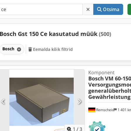
Otsima
Bosch Gst 150 Ce kasutatud müük
(500)
Bosch
Eemalda kõik filtrid
Komponent
Bosch
VM 60-15
Versorgungsmo
generalüberhol
Gewährleistung
Remscheid
1 401 
1
/
3