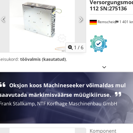
Versorgungsmod
112 SN:275136
Remscheid
1 401 
1
/
6
Seisukord:
töövalmis (kasutatud)
,
Oksjon koos Machineseeker võimaldas mul
saavutada märkimisväärse müügikiiruse.
Frank Stallkamp, NTF Korfhage Maschinenbau GmbH
Komponent