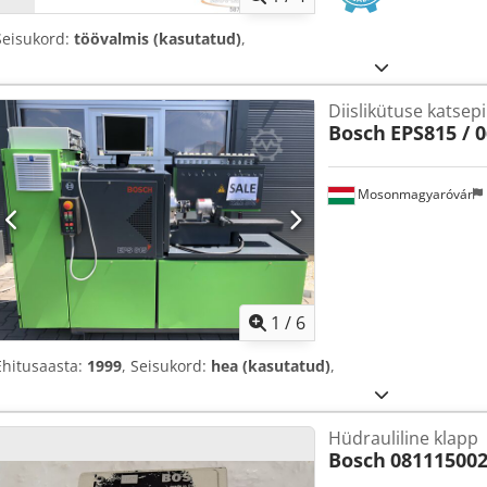
Seisukord:
töövalmis (kasutatud)
,
Diislikütuse katsep
Bosch
EPS815 / 
Mosonmagyaróvár
1
/
6
Ehitusaasta:
1999
, Seisukord:
hea (kasutatud)
,
Hüdrauliline klapp
Bosch
08111500