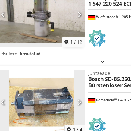
1 547 220 524 EC
Wiefelstede
1 205 
1
/
12
Seisukord:
kasutatud
,
Juhtseade
Bosch
SD-B5.250
Bürstenloser S
Remscheid
1 401 
1
/
4