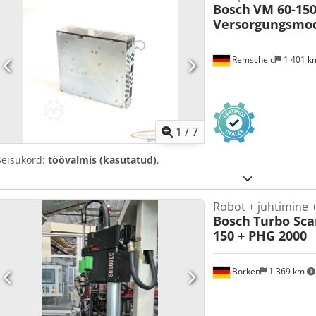
Bosch
VM 60-15
Versorgungsmod
Remscheid
1 401 
1
/
7
Seisukord:
töövalmis (kasutatud)
,
Robot + juhtimine 
Bosch
Turbo Sca
150 + PHG 2000
Borken
1 369 km