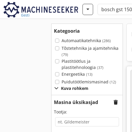
Eesti
Kategooria
Automaatikatehnika
(286)
Tõstetehnika ja ajamitehnika
(79)
Plastitöötlus ja
plastitehnoloogia
(37)
Energeetika
(13)
Puidutöötlemismasinad
(12)
Kuva rohkem
Masina üksikasjad
Tootja: