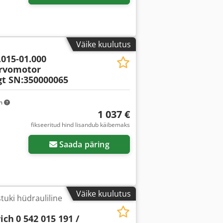
Väike kuulutus
.015-01.000
ervomotor
t SN:350000065
km
1 037 €
fikseeritud hind lisandub käibemaks
Saada päring
Väike kuulutus
stuki hüdrauliline
ich
0 542 015 191 /