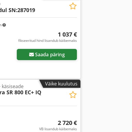
0
ul SN:287019
km
1 037 €
fikseeritud hind lisandub käibemaks
Saada päring
Väike kuulutus
+ käsiseade
ra SR 800 EC+ IQ
2 720 €
VB lisandub käibemaks