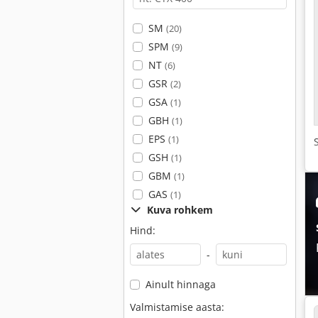
SM
(20)
SPM
(9)
NT
(6)
GSR
(2)
GSA
(1)
GBH
(1)
EPS
(1)
GSH
(1)
GBM
(1)
GAS
(1)
Kuva rohkem
Hind:
-
Ainult hinnaga
Valmistamise aasta: