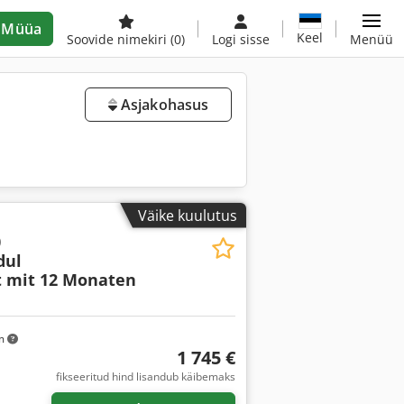
Müüa
Keel
Soovide nimekiri
(0)
Logi sisse
Menüü
Asjakohasus
Väike kuulutus
0
dul
t mit 12 Monaten
km
1 745 €
fikseeritud hind lisandub käibemaks