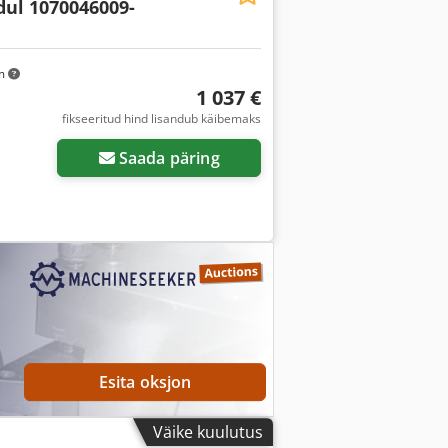
ul 1070046009-
km
1 037 €
fikseeritud hind lisandub käibemaks
Saada päring
Esita oksjon
Väike kuulutus