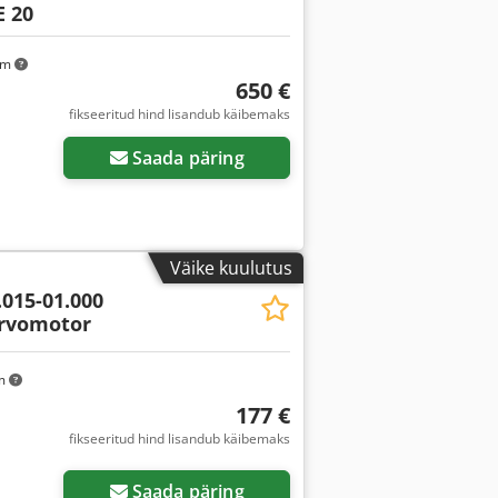
E 20
km
650 €
fikseeritud hind lisandub käibemaks
Saada päring
Väike kuulutus
.015-01.000
ervomotor
km
177 €
fikseeritud hind lisandub käibemaks
Saada päring