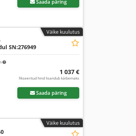
Saada päring
Väike kuulutus
0
ul SN:276949
km
1 037 €
fikseeritud hind lisandub käibemaks
Saada päring
Väike kuulutus
50