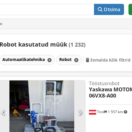
Otsima
ot
Robot kasutatud müük
(1 232)
Automaatikatehnika
Robot
Eemalda kõik filtrid
Tööstusrobot
Yaskawa
MOTOM
06VX8-A00
Tirol
1 557 km