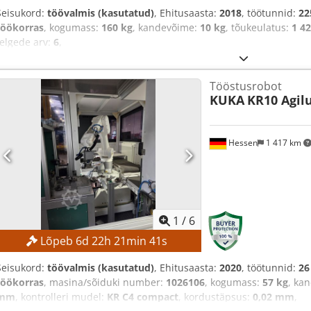
Seisukord:
töövalmis (kasutatud)
, Ehitusaasta:
2018
, töötunnid:
22
töökorras
, kogumass:
160 kg
, kandevõime:
10 kg
, tõukeulatus:
1 4
telgede arv:
6
,
Tööstusrobot
KUKA
KR10 Agil
Hessen
1 417 km
1
/
6
Lõpeb
6
d
22
h
21
min
39
s
Seisukord:
töövalmis (kasutatud)
, Ehitusaasta:
2020
, töötunnid:
26
töökorras
, masina/sõiduki number:
1026106
, kogumass:
57 kg
, ka
mm
, kontrolleri mudel:
KR C4 compact
, kordustäpsus:
0,02 mm
,