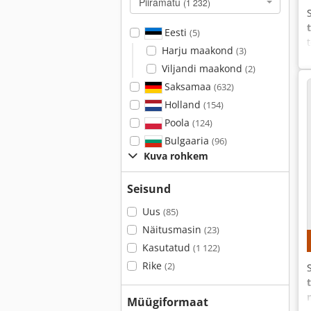
Piiramatu
(1 232)
Eesti
(5)
Harju maakond
(3)
Viljandi maakond
(2)
Saksamaa
(632)
Holland
(154)
Poola
(124)
Bulgaaria
(96)
Kuva rohkem
Seisund
Uus
(85)
Näitusmasin
(23)
Kasutatud
(1 122)
Rike
(2)
Müügiformaat