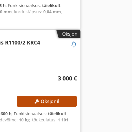
5 h
, Funktsionaalsus:
täielikult
20 mm
, kordustäpsus:
0,04 mm
,
Oksjon
us R1100/2 KRC4
3 000 €
Oksjonil
 600 h
, Funktsionaalsus:
täielikult
ndevõime:
10 kg
, tõukeulatus:
1 101