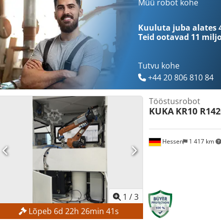
Müü robot kohe
Kuuluta juba alates 
Teid ootavad
11 milj
Tutvu kohe
+44 20 806 810 84
Tööstusrobot
KUKA
KR10 R142
Hessen
1 417 km
1
/
3
Lõpeb
6
d
22
h
26
min
39
s