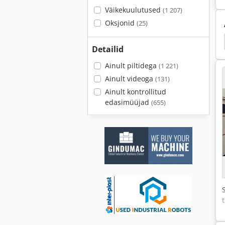
Väikekuulutused
(1 207)
Oksjonid
(25)
Tööstusliku Sisseseade
Tööstuslikud Tolmuimejad
Detailid
Ainult piltidega
(1 221)
Ainult videoga
(131)
Ainult kontrollitud
edasimüüjad
(655)