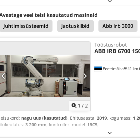
Avastage veel teisi kasutatud masinaid
Juhtimissüsteemid
Jaotuskilbid
Abb Irb 3000
Tööstusrobot
ABB
IRB 6700 150
Peetrimõisa
41 km
1
/
2
Seisukord:
nagu uus (kasutatud)
, Ehitusaasta:
2019
, kogumass:
1 2
tõukeulatus:
3 200 mm
, kontrolleri mudel:
IRC5
,