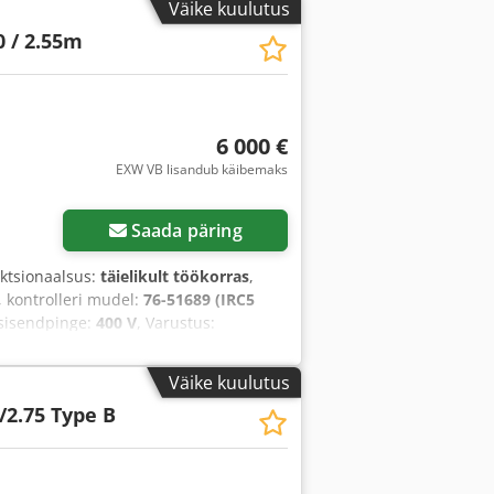
Väike kuulutus
0 / 2.55m
6 000 €
EXW VB lisandub käibemaks
Saada päring
nktsionaalsus:
täielikult töökorras
,
, kontrolleri mudel:
76-51689 (IRC5
 sisendpinge:
400 V
, Varustus:
Väike kuulutus
/2.75 Type B