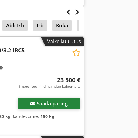
Abb Irb
Irb
Kuka
Abb Trafo
Väike kuulutus
/3.2 IRC5
23 500 €
fikseeritud hind lisandub käibemaks
Küsi lisapilte
Saada päring
80 kg
, kandevõime:
150 kg
,