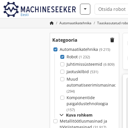
Eesti
Automaatikatehnika
Taaskasutatud rob
Kategooria
Automaatikatehnika
(9 215)
Robot
(1 232)
Juhtimissüsteemid
(6 809)
Jaotuskilbid
(531)
Muud
automatiseerimismasinad
(294)
Komponentide
paigaldustehnoloogia
(157)
Kuva rohkem
Metallitöötlusmasinad ja
tööriistamasinad
(31 917)