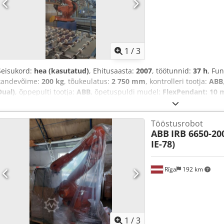
1
/
3
Seisukord:
hea (kasutatud)
, Ehitusaasta:
2007
, töötunnid:
37 h
, Fu
kandevõime:
200 kg
, tõukeulatus:
2 750 mm
, kontrolleri tootja:
ABB
Dual)
, õppepulti tootja:
ABB
, õpetuspuldi mudel:
FlexPendant: 10 
Varustus:
dokumentatsioon / käsiraamat
,
Tööstusrobot
ABB
IRB 6650-200
IE-78)
Rīga
192 km
1
/
3