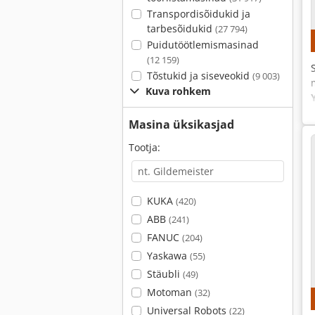
Transpordisõidukid ja
tarbesõidukid
(27 794)
Puidutöötlemismasinad
(12 159)
Tõstukid ja siseveokid
(9 003)
Kuva rohkem
Masina üksikasjad
Tootja:
KUKA
(420)
ABB
(241)
FANUC
(204)
Yaskawa
(55)
Stäubli
(49)
Motoman
(32)
Universal Robots
(22)