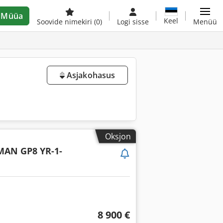
Müüa
Keel
Soovide nimekiri
(0)
Logi sisse
Menüü
Asjakohasus
Oksjon
AN GP8 YR-1-
8 900 €