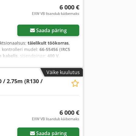
6 000 €
EXW VB lisandub käibemaks
Saada päring
nktsionaalsus:
täielikult töökorras
,
, kontrolleri mudel:
66-55456 (IRC5
m kabelis
, sisendpinge:
400 V
,
Väike kuulutus
 / 2.75m (R130 /
6 000 €
EXW VB lisandub käibemaks
Saada päring