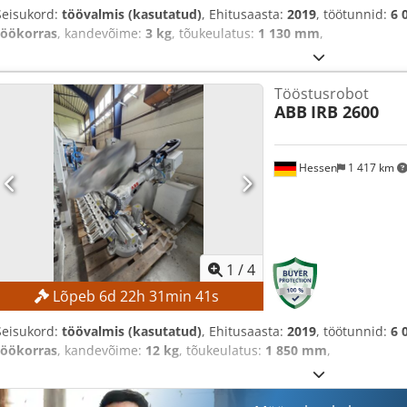
Seisukord:
töövalmis (kasutatud)
, Ehitusaasta:
2019
, töötunnid:
6 
töökorras
, kandevõime:
3 kg
, tõukeulatus:
1 130 mm
,
Tööstusrobot
ABB
IRB 2600
Hessen
1 417 km
1
/
4
Lõpeb
6
d
22
h
31
min
39
s
Seisukord:
töövalmis (kasutatud)
, Ehitusaasta:
2019
, töötunnid:
6 
töökorras
, kandevõime:
12 kg
, tõukeulatus:
1 850 mm
,