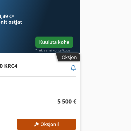
4,49 €
*
onit ostjat
Kuuluta kohe
*reklaami kohta/kuus
Oksjon
0 KRC4
5 500 €
Oksjonil