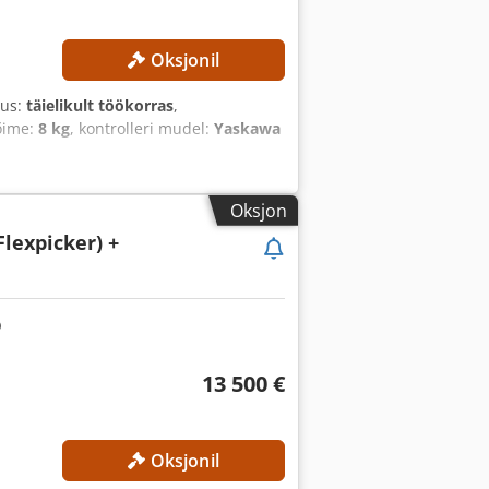
Oksjonil
sus:
täielikult töökorras
,
õime:
8 kg
, kontrolleri mudel:
Yaskawa
Oksjon
Flexpicker) +
13 500 €
Oksjonil