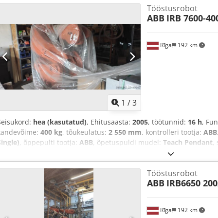
Tööstusrobot
ABB
IRB 7600-40
Rīga
192 km
1
/
3
Seisukord:
hea (kasutatud)
, Ehitusaasta:
2005
, töötunnid:
16 h
, Fu
kandevõime:
400 kg
, tõukeulatus:
2 550 mm
, kontrolleri tootja:
ABB
Single)
, õppepulti tootja:
ABB
, õpetuspuldi mudel:
Teach Pendant
,
dokumentatsioon / käsiraamat
,
Tööstusrobot
ABB
IRB6650 200
Rīga
192 km