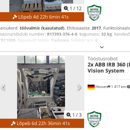
1
/
12
Lõpeb
4
d
22
h
6
min
39
s
Seisukord:
töövalmis (kasutatud)
, Ehitusaasta:
2017
, Funktsionaal
masina/sõiduki number:
R17393-376-4-0
, kogumass:
32 kg
, kandev
YRC1000
, õppepulti tootja:
Yaskawa
, telgede arv:
6
,
Tööstusrobot
2x ABB
IRB 360 (
Vision System
Hessen
1 417 km
1
/
3
Lõpeb
6
d
22
h
36
min
39
s