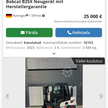
Bobcat
B25X Neugerät mit
Herstellergarantie
25 000 €
Nürtingen
1 509 km
fikseeritud hind lisandub käibemaks
Pärida
Helistada
Seisukord:
kasutatud
, masina/sõiduki number:
16152
,
Ehitusaasta:
2023
, töötunnid:
2 h
, kandevõime:
2 500 kg
,
tõstekõrgus:
4 730 mm
, vaba tõstekõrgus:
1 500 mm
,
koormekese:
500 mm
, ehituskõrgus:
2 200 mm
, kahvli
Väike kuulutus
pikkus:
1 200 mm
, eesrattarehvi suurus:
23x10-12
,
tagumise rehvi suurus:
18x7-8
, kogumass:
4 627 kg
,