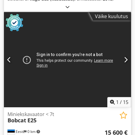
Väike kuulutus
1
/
15
Miniekskavaator < 7t
Bobcat
E25
15 600 €
Eesti
0 km