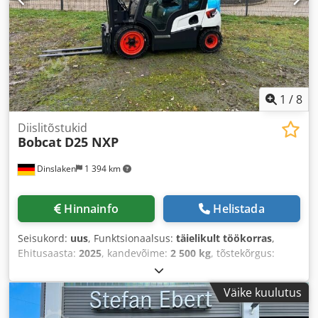
1
/
8
Diislitõstukid
Bobcat
D25 NXP
Dinslaken
1 394 km
Hinnainfo
Helistada
Seisukord:
uus
, Funktsionaalsus:
täielikult töökorras
,
Ehitusaasta:
2025
, kandevõime:
2 500 kg
, tõstekõrgus:
4 710 mm
, vaba tõstekõrgus:
1 440 mm
, kütuse tüüp:
diisel
, masti tüüp:
kolmekordne (triplex)
, ehituskõrgus:
Väike kuulutus
2 145 mm
, võimsus:
42 kW (57,10 hj)
, kahvli pikkus:
1 200
mm
, veotüüp:
Diesel
,