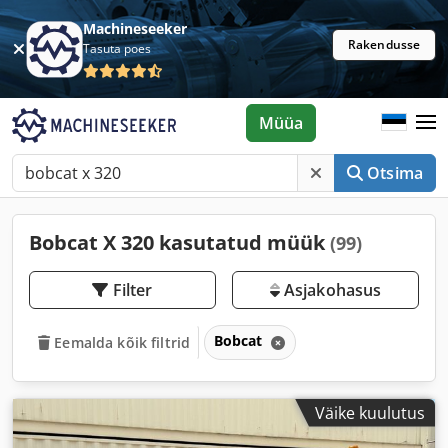
Machineseeker
Rakendusse
Tasuta poes
Müüa
Otsima
Bobcat X 320 kasutatud müük
(99)
Filter
Asjakohasus
Bobcat
Eemalda kõik filtrid
Väike kuulutus