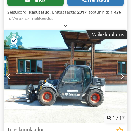
Seisukord:
kasutatud
, Ehitusaasta:
2017
, töötunnid:
1 436
h
, Varustus:
nelikvedu
,
Väike kuulutus
1
/
17
Teleskooplaadur