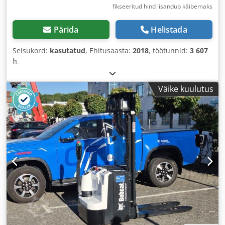
fikseeritud hind lisandub käibemaks
Pärida
Helistada
Seisukord:
kasutatud
, Ehitusaasta:
2018
, töötunnid:
3 607
h
,
Väike kuulutus