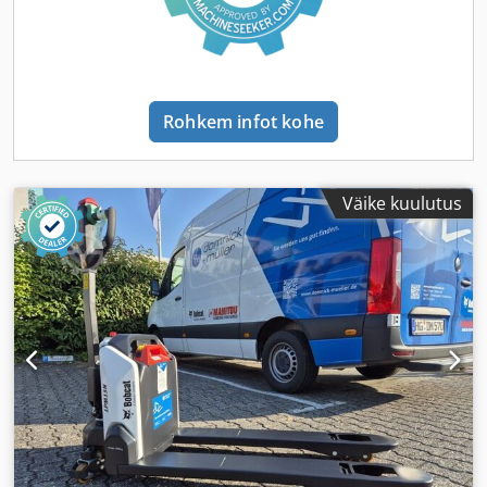
Rohkem infot kohe
Väike kuulutus