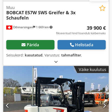
Muu
BOBCAT
E57W SWS Greifer & 3x
Schaufeln
39 900 €
Othmarsingen
1 669 km
fikseeritud hind lisandub käibemaks
Pärida
Helistada
Seisukord:
kasutatud
, Varustus:
tahmafilter
,
Väike kuulutus