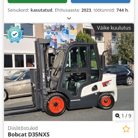
Seisukord:
kasutatud
, Ehitusaasta:
2023
, töötunnid:
744 h
,
Väike kuulutus
1
/
9
Diislitõstukid
Bobcat
D35NXS