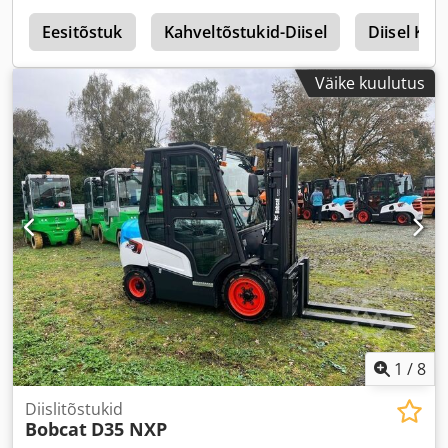
k
Eesitõstuk
Kahveltõstukid-Diisel
Diisel Kok
Väike kuulutus
1
/
8
Diislitõstukid
Bobcat
D35 NXP