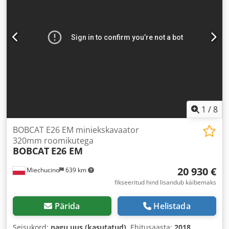
1
/
8
BOBCAT E26 EM miniekskavaator
320mm roomikutega
BOBCAT
E26 EM
20 930 €
Miechucino
639 km
fikseeritud hind lisandub käibemaks
Pärida
Helistada
Seisukord:
nagu uus (kasutatud)
, Ehitusaasta:
2018
,