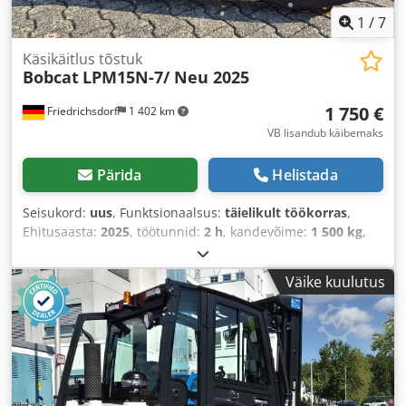
1
/
7
Käsikäitlus tõstuk
Bobcat
LPM15N-7/ Neu 2025
1 750 €
Friedrichsdorf
1 402 km
VB lisandub käibemaks
Pärida
Helistada
Seisukord:
uus
, Funktsionaalsus:
täielikult töökorras
,
Ehitusaasta:
2025
, töötunnid:
2 h
, kandevõime:
1 500 kg
,
tõstekõrgus:
115 mm
, kütuse tüüp:
elektriline
,
ehituskõrgus:
1 160 mm
, kahvli pikkus:
1 150 mm
,
Väike kuulutus
tühimass:
123 kg
, kogupikkus:
1 530 mm
, veotüüp:
Elektro
, ehituslaius:
540 mm
,