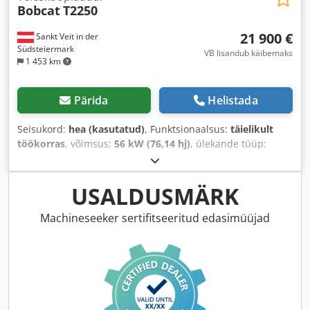
Bobcat
T2250
21 900 €
Sankt Veit in der
Südsteiermark
VB lisandub käibemaks
1 453 km
Pärida
Helistada
Seisukord:
hea (kasutatud)
, Funktsionaalsus:
täielikult
töökorras
, võimsus:
56 kW (76,14 hj)
, ülekande tüüp:
hüdrostaat
, kütuse tüüp:
diisel
, tõstevõimsus:
2 200 kg/m
,
Ehitusaasta:
2008
, töötunnid:
4 871 h
, Varustus:
alusekahvlid, kabiin
,
USALDUSMÄRK
Machineseeker sertifitseeritud edasimüüjad