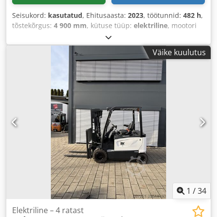
Seisukord:
kasutatud
, Ehitusaasta:
2023
, töötunnid:
482 h
,
tõstekõrgus:
4 900 mm
, kütuse tüüp:
elektriline
, mootori
tootja:
Elektro
, ülekande tüüp:
automaatne
,
Väike kuulutus
1
/
34
Elektriline – 4 ratast