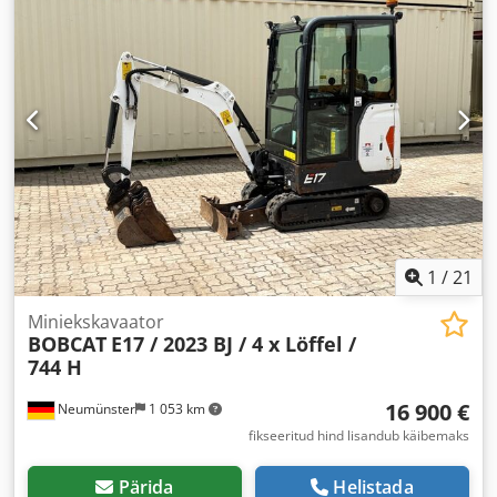
1
/
21
Miniekskavaator
BOBCAT
E17 / 2023 BJ / 4 x Löffel /
744 H
16 900 €
Neumünster
1 053 km
fikseeritud hind lisandub käibemaks
Pärida
Helistada