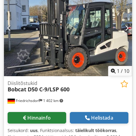
Elektro
, ehituslaius:
1 090 mm
,
1
/
10
Diislitõstukid
Bobcat
D50 C-9/LSP 600
Friedrichsdorf
1 402 km
Hinnainfo
Helistada
Seisukord:
uus
, Funktsionaalsus:
täielikult töökorras
,