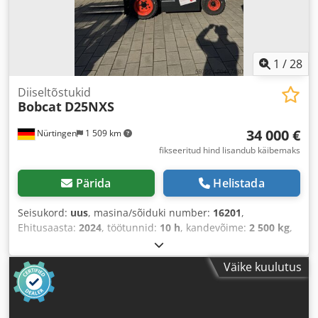
1
/
28
Diiseltõstukid
Bobcat
D25NXS
34 000 €
Nürtingen
1 509 km
fikseeritud hind lisandub käibemaks
Pärida
Helistada
Seisukord:
uus
, masina/sõiduki number:
16201
,
Ehitusaasta:
2024
, töötunnid:
10 h
, kandevõime:
2 500 kg
,
tõstekõrgus:
4 730 mm
, vaba tõstekõrgus:
1 350 mm
,
koormekese:
500 mm
, ehituskõrgus:
2 230 mm
, kahvli
Väike kuulutus
pikkus:
1 200 mm
, eesrattarehvi suurus:
28x9-15 Sit
,
tagumise rehvi suurus:
6.50-10 Standard
, kogumass:
4 266
kg
,