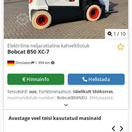
1
/
10
Elektriline neljarattaline kahveltõstuk
Bobcat
B50 XC-7
Dinslaken
1 394 km
Hinnainfo
Helistada
Seisukord:
uus
, Funktsionaalsus:
täielikult töökorras
,
masina/sõiduki number:
BobcatB50NEU
, Ehitusaasta:
2025
, kandevõime:
4 999 kg
, tõstekõrgus:
4 700 mm
, vaba
tõstekõrgus:
1 700 mm
, kütuse tüüp:
elektriline
, masti
tüüp:
kolmekordne (triplex)
, ehituskõrgus:
2 285 mm
,
Avastage veel teisi kasutatud masinaid
kahvli pikkus:
1 150 mm
, veotüüp:
Elektro
,