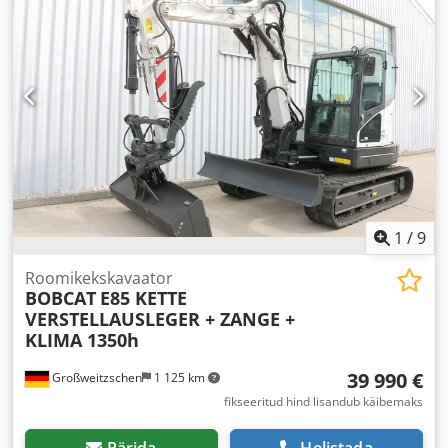
mm
, kahvli pikkus:
1 200 mm
, tühimass:
4 850 kg
,
kogupikkus:
2 520 mm
, veotüüp:
Elektro
, ehituslaius:
1 244
mm
,
1
/
9
Roomikekskavaator
BOBCAT
E85 KETTE
VERSTELLAUSLEGER + ZANGE +
KLIMA 1350h
39 990 €
Großweitzschen
1 125 km
fikseeritud hind lisandub käibemaks
Pärida
Helistada