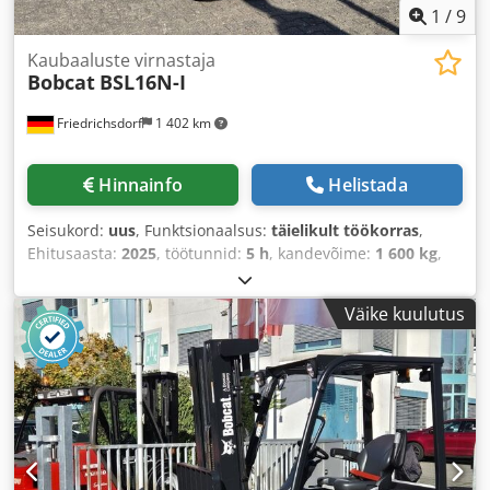
1
/
9
Kaubaaluste virnastaja
Bobcat
BSL16N-I
Friedrichsdorf
1 402 km
Hinnainfo
Helistada
Seisukord:
uus
, Funktsionaalsus:
täielikult töökorras
,
Ehitusaasta:
2025
, töötunnid:
5 h
, kandevõime:
1 600 kg
,
tõstekõrgus:
4 620 mm
, vaba tõstekõrgus:
1 520 mm
,
kütuse tüüp:
elektriline
, masti tüüp:
kolmekordne
Väike kuulutus
(triplex)
, ehituskõrgus:
2 108 mm
, kahvli pikkus:
1 150
mm
, tühimass:
1 340 kg
, kogupikkus:
1 964 mm
, veotüüp:
Elektro
, ehituslaius:
820 mm
,