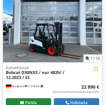
1
/
15
Kahveltõstuk
Bobcat
D30NXS / nur 482h! /
12.2023 / SS
22 890 €
Burghaun
1 314 km
fikseeritud hind lisandub käibemaks
Pärida
Helistada