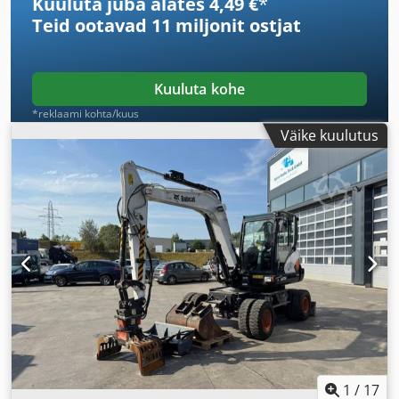
Kuuluta juba alates 4,49 €
*
Teid ootavad
11 miljonit ostjat
Kuuluta kohe
*reklaami kohta/kuus
Väike kuulutus
1
/
17