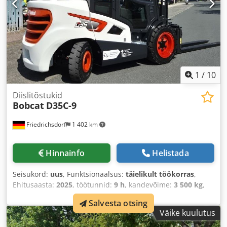
1
/
10
Diislitõstukid
Bobcat
D35C-9
Friedrichsdorf
1 402 km
Hinnainfo
Helistada
Seisukord:
uus
, Funktsionaalsus:
täielikult töökorras
,
Ehitusaasta:
2025
, töötunnid:
9 h
, kandevõime:
3 500 kg
,
tõstekõrgus:
4 380 mm
, vaba tõstekõrgus:
1 300 mm
,
Salvesta otsing
kütuse tüüp:
diisel
, masti tüüp:
kolmekordne (triplex)
,
Väike kuulutus
ehituskõrgus:
2 180 mm
, võimsus:
45 kW (61,18 hj)
,