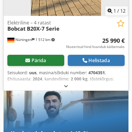
1
/
12
Elektriline – 4 ratast
Bobcat
B20X-7 Serie
25 990 €
Nürtingen
1 512 km
fikseeritud hind lisandub käibemaks
Pärida
Helistada
Seisukord:
uus
, masina/sõiduki number:
4704351
,
Ehitusaasta:
2024
, kandevõime:
2 000 kg
, tõstekõrgus:
4 730 mm
, vaba tõstekõrgus:
1 000 mm
, koormekese:
500
mm
, kütuse tüüp:
elektriline
, masti tüüp:
kolmekordne
(triplex)
, ehituskõrgus:
2 230 mm
, kahvli pikkus:
1 200
mm
,