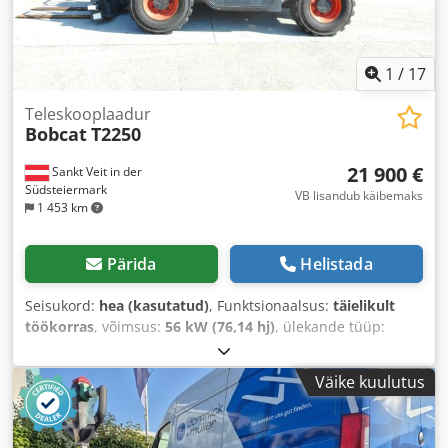
1
/
17
Teleskooplaadur
Bobcat
T2250
21 900 €
Sankt Veit in der
Südsteiermark
VB lisandub käibemaks
1 453 km
Pärida
Helistada
Seisukord:
hea (kasutatud)
, Funktsionaalsus:
täielikult
töökorras
, võimsus:
56 kW (76,14 hj)
, ülekande tüüp:
hüdrostaat
, kütuse tüüp:
diisel
, tõstevõimsus:
2 200 kg/m
,
Ehitusaasta:
2008
, töötunnid:
4 871 h
, Varustus:
Väike kuulutus
alusekahvlid, kabiin
,