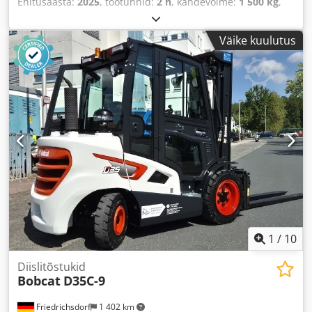
Ehitusaasta:
2025
, töötunnid:
2 h
, kandevõime:
1 500 kg
,
tõstekõrgus:
115 mm
, kütuse tüüp:
elektriline
,
ehituskõrgus:
1 160 mm
, kahvli pikkus:
1 150 mm
,
Väike kuulutus
tühimass:
123 kg
, kogupikkus:
1 530 mm
, veotüüp:
Elektro
, ehituslaius:
540 mm
,
1
/
10
Diislitõstukid
Bobcat
D35C-9
Friedrichsdorf
1 402 km