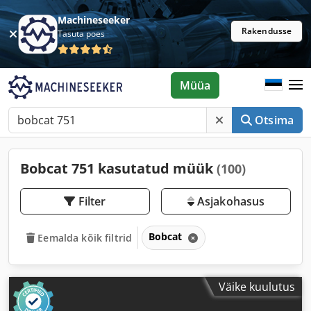
Machineseeker
Rakendusse
Tasuta poes
Müüa
Otsima
Bobcat 751 kasutatud müük
(100)
Filter
Asjakohasus
Bobcat
Eemalda kõik filtrid
Väike kuulutus