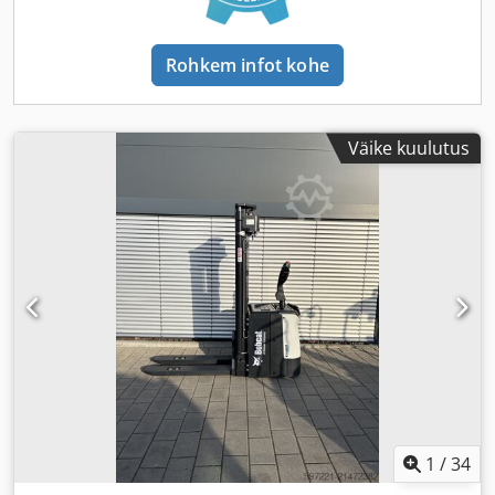
Rohkem infot kohe
Väike kuulutus
1
/
34