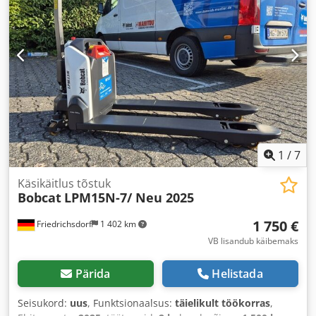
1
/
7
Käsikäitlus tõstuk
Bobcat
LPM15N-7/ Neu 2025
1 750 €
Friedrichsdorf
1 402 km
VB lisandub käibemaks
Pärida
Helistada
Seisukord:
uus
, Funktsionaalsus:
täielikult töökorras
,