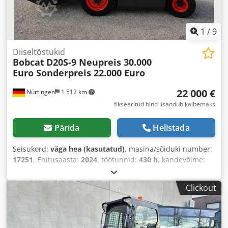
1
/
9
Diiseltõstukid
Bobcat
D20S-9 Neupreis 30.000
Euro Sonderpreis 22.000 Euro
22 000 €
Nürtingen
1 512 km
fikseeritud hind lisandub käibemaks
Pärida
Helistada
Seisukord:
väga hea (kasutatud)
, masina/sõiduki number:
17251
, Ehitusaasta:
2024
, töötunnid:
430 h
, kandevõime:
2 000 kg
, tõstekõrgus:
4 730 mm
, vaba tõstekõrgus:
1 470
mm
, koormekese:
500 mm
, kütuse tüüp:
diisel
, masti tüüp:
Clickout
kolmekordne (triplex)
, ehituskõrgus:
2 190 mm
, kahvli
pikkus:
1 050 mm
, eesrattarehvi suurus:
7.00-15 5.50
,
tagumise rehvi suurus:
6.50-10
, kogumass:
4 053 kg
,