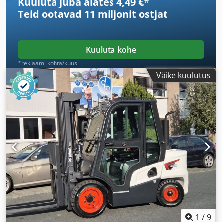
Kuuluta juba alates 4,49 €
*
Teid ootavad
11 miljonit ostjat
Kuuluta kohe
*reklaami kohta/kuus
Väike kuulutus
1
/
9