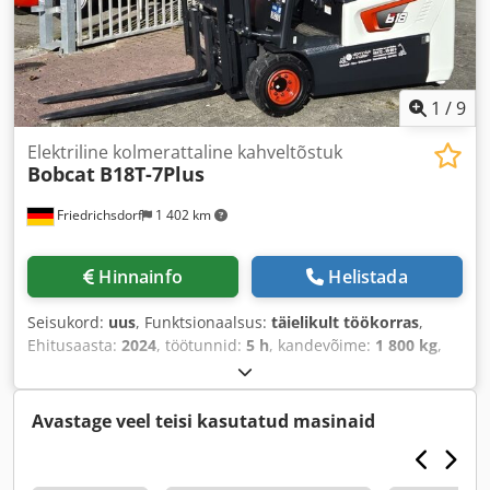
1
/
9
Elektriline kolmerattaline kahveltõstuk
Bobcat
B18T-7Plus
Friedrichsdorf
1 402 km
Hinnainfo
Helistada
Seisukord:
uus
, Funktsionaalsus:
täielikult töökorras
,
Ehitusaasta:
2024
, töötunnid:
5 h
, kandevõime:
1 800 kg
,
tõstekõrgus:
4 750 mm
, vaba tõstekõrgus:
1 540 mm
,
kütuse tüüp:
elektriline
, masti tüüp:
kolmekordne
(triplex)
, ehituskõrgus:
2 130 mm
, võimsus:
6 kW (8,16 hj)
,
Avastage veel teisi kasutatud masinaid
kahvliga kanduri laius:
902 mm
, kahvli pikkus:
1 200 mm
,
tühimass:
3 250 kg
, kogupikkus:
1 991 mm
, veotüüp:
Elektro
, ehituslaius:
1 090 mm
,