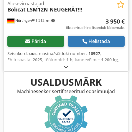
Alusevirnastajad
Bobcat
LSM12N NEUGERÄT!!!
3 950 €
Nürtingen
1 512 km
fikseeritud hind lisandub käibemaks
Pärida
Helistada
Seisukord:
uus
, masina/sõiduki number:
16927
,
Ehitusaasta:
2025
, töötunnid:
1 h
, kandevõime:
1 200 kg
,
tõstekõrgus:
3 620 mm
, koormekese:
600 mm
, kütuse
tüüp:
elektriline
, masti tüüp:
Simplex
, ehituskõrgus:
2 280
mm
, aku pingepinge:
24 V
, kahvli pikkus:
1 150 mm
,
USALDUSMÄRK
kogumass:
576 kg
,
Machineseeker sertifitseeritud edasimüüjad