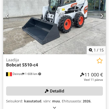
1
/
15
Laadija
Bobcat
S510-c4
11 000 €
Deinze
1 608 km
Veel 11 päeva
Detailid
Seisukord:
kasutatud
, värv:
muu
, Ehitusaasta:
2026
,