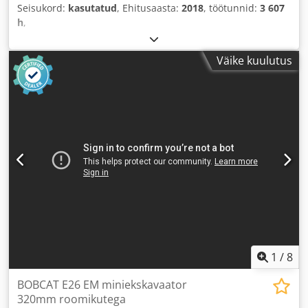
Seisukord:
kasutatud
, Ehitusaasta:
2018
, töötunnid:
3 607
h
,
Väike kuulutus
1
/
8
BOBCAT E26 EM miniekskavaator
320mm roomikutega