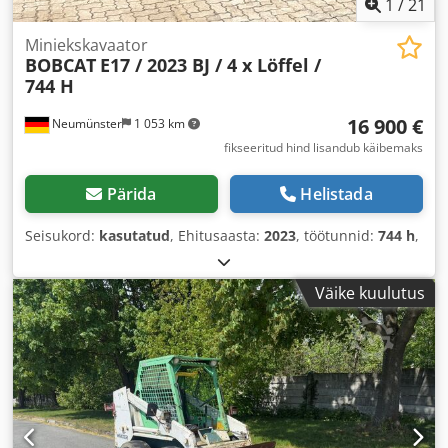
1
/
21
Miniekskavaator
BOBCAT
E17 / 2023 BJ / 4 x Löffel /
744 H
16 900 €
Neumünster
1 053 km
fikseeritud hind lisandub käibemaks
Pärida
Helistada
Seisukord:
kasutatud
, Ehitusaasta:
2023
, töötunnid:
744 h
,
Väike kuulutus