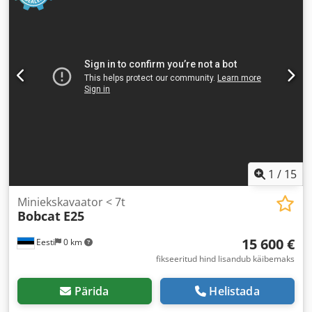
1
/
15
Miniekskavaator < 7t
Bobcat
E25
15 600 €
Eesti
0 km
fikseeritud hind lisandub käibemaks
Pärida
Helistada