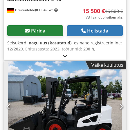
15 500 €
Breitenfelde
1 049 km
16 500 €
VB lisandub käibemaks
Pärida
Helistada
Seisukord:
nagu uus (kasutatud)
, esmane registreerimine:
12/2023
, Ehitusaasta:
2023
, töötunnid:
230 h
,
Väike kuulutus