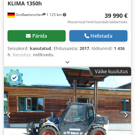
KLIMA 1350h
39 990 €
Großweitzschen
1 125 km
fikseeritud hind lisandub käibemaks
Pärida
Helistada
Seisukord:
kasutatud
, Ehitusaasta:
2017
, töötunnid:
1 436
h
, Varustus:
nelikvedu
,
Väike kuulutus