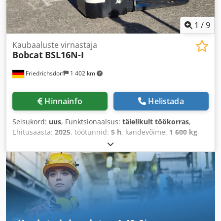
1
/
9
Kaubaaluste virnastaja
Bobcat
BSL16N-I
Friedrichsdorf
1 402 km
Hinnainfo
Helistada
Seisukord:
uus
, Funktsionaalsus:
täielikult töökorras
,
Ehitusaasta:
2025
, töötunnid:
5 h
, kandevõime:
1 600 kg
,
tõstekõrgus:
4 620 mm
, vaba tõstekõrgus:
1 520 mm
,
kütuse tüüp:
elektriline
, masti tüüp:
kolmekordne
(triplex)
, ehituskõrgus:
2 108 mm
, kahvli pikkus:
1 150
mm
, tühimass:
1 340 kg
, kogupikkus:
1 964 mm
, veotüüp:
Elektro
, ehituslaius:
820 mm
,