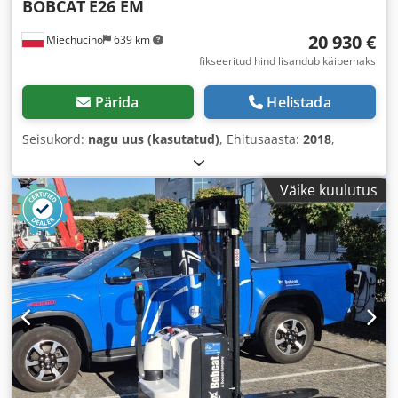
BOBCAT
E26 EM
20 930 €
Miechucino
639 km
fikseeritud hind lisandub käibemaks
Pärida
Helistada
Seisukord:
nagu uus (kasutatud)
, Ehitusaasta:
2018
,
Väike kuulutus