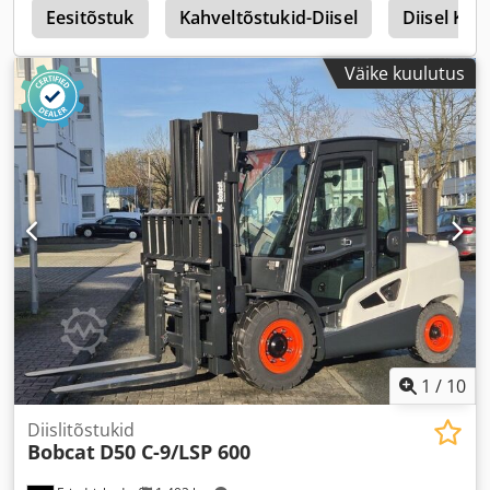
s
Eesitõstuk
Kahveltõstukid-Diisel
Diisel Kok
Väike kuulutus
1
/
10
Diislitõstukid
Bobcat
D50 C-9/LSP 600