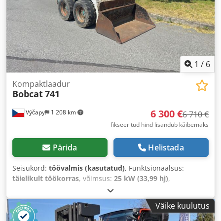
1
/
6
Kompaktlaadur
Bobcat
741
6 300 €
Výčapy
1 208 km
6 710 €
fikseeritud hind lisandub käibemaks
Pärida
Helistada
Seisukord:
töövalmis (kasutatud)
, Funktsionaalsus:
täielikult töökorras
, võimsus:
25 kW (33,99 hj)
,
Ehitusaasta:
1990
, töötunnid:
5 700 h
,
Väike kuulutus