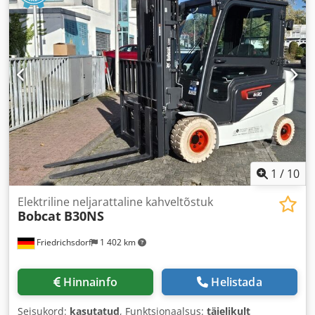
1
/
10
Elektriline neljarattaline kahveltõstuk
Bobcat
B30NS
Friedrichsdorf
1 402 km
Hinnainfo
Helistada
Seisukord:
kasutatud
, Funktsionaalsus:
täielikult