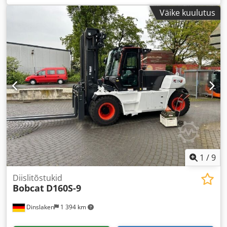
Väike kuulutus
1
/
9
Diislitõstukid
Bobcat
D160S-9
Dinslaken
1 394 km