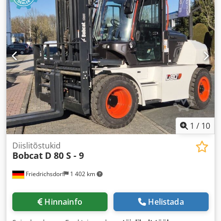
1
/
10
Diislitõstukid
Bobcat
D 80 S - 9
Friedrichsdorf
1 402 km
Hinnainfo
Helistada