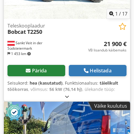
1
/
17
Teleskooplaadur
Bobcat
T2250
21 900 €
Sankt Veit in der
Südsteiermark
VB lisandub käibemaks
1 453 km
Pärida
Helistada
Seisukord:
hea (kasutatud)
, Funktsionaalsus:
täielikult
töökorras
, võimsus:
56 kW (76,14 hj)
, ülekande tüüp:
hüdrostaat
, kütuse tüüp:
diisel
, tõstevõimsus:
2 200 kg/m
,
Ehitusaasta:
2008
, töötunnid:
4 871 h
, Varustus:
Väike kuulutus
alusekahvlid, kabiin
,