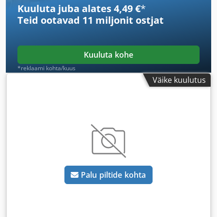
Kuuluta juba alates 4,49 €
*
Teid ootavad
11 miljonit ostjat
Kuuluta kohe
*reklaami kohta/kuus
Väike kuulutus
Palu piltide kohta