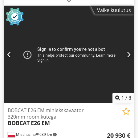
Väike kuulutus
1
/
8
BOBCAT E26 EM miniekskavaator
320mm roomikutega
BOBCAT
E26 EM
20 930 €
Miechucino
639 km