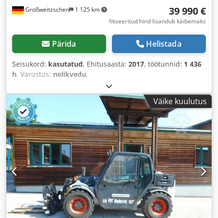
39 990 €
Großweitzschen
1 125 km
fikseeritud hind lisandub käibemaks
Pärida
Helistada
Seisukord:
kasutatud
, Ehitusaasta:
2017
, töötunnid:
1 436
h
, Varustus:
nelikvedu
,
Väike kuulutus