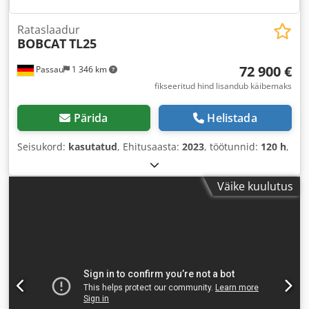
Rataslaadur
BOBCAT
TL25
72 900 €
Passau
1 346 km
fikseeritud hind lisandub käibemaks
Pärida
Helistada
Seisukord:
kasutatud
, Ehitusaasta:
2023
, töötunnid:
120 h
,
Väike kuulutus