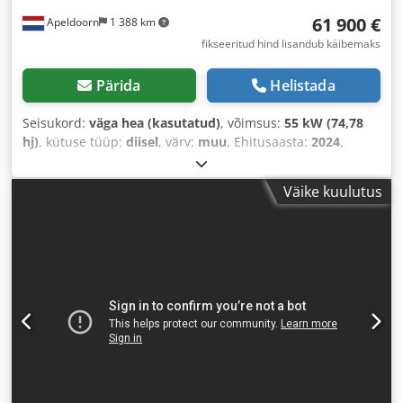
61 900 €
Apeldoorn
1 388 km
fikseeritud hind lisandub käibemaks
Pärida
Helistada
Seisukord:
väga hea (kasutatud)
, võimsus:
55 kW (74,78
hj)
, kütuse tüüp:
diisel
, värv:
muu
, Ehitusaasta:
2024
,
töötunnid:
1 231 h
, Varustus:
kliimaseade
,
Väike kuulutus