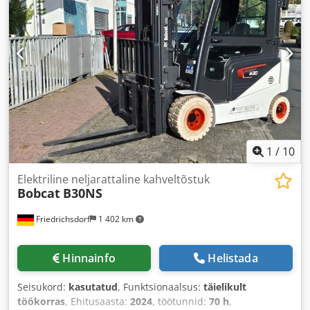
1
/
10
Elektriline neljarattaline kahveltõstuk
Bobcat
B30NS
Friedrichsdorf
1 402 km
Hinnainfo
Helistada
Seisukord:
kasutatud
, Funktsionaalsus:
täielikult
töökorras
, Ehitusaasta:
2024
, töötunnid:
70 h
,