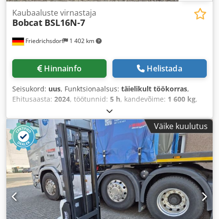
Kaubaaluste virnastaja
Bobcat
BSL16N-7
Friedrichsdorf
1 402 km
Hinnainfo
Helistada
Seisukord:
uus
, Funktsionaalsus:
täielikult töökorras
,
Ehitusaasta:
2024
, töötunnid:
5 h
, kandevõime:
1 600 kg
,
tõstekõrgus:
4 320 mm
, vaba tõstekõrgus:
1 420 mm
,
kütuse tüüp:
elektriline
, masti tüüp:
kolmekordne
Väike kuulutus
(triplex)
, ehituskõrgus:
2 008 mm
, kahvli pikkus:
1 150
mm
, tühimass:
1 340 kg
, kogupikkus:
1 964 mm
, veotüüp:
Elektro
, ehituslaius:
820 mm
,