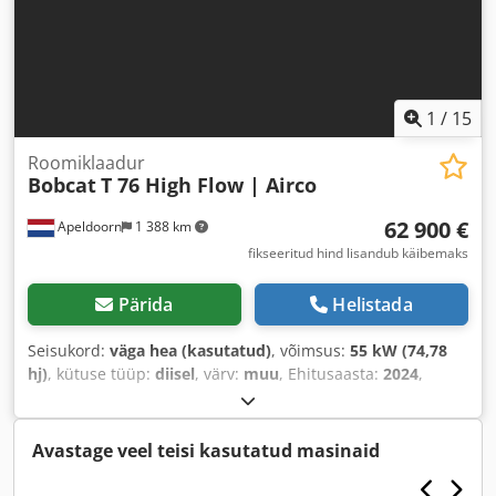
1
/
15
Roomiklaadur
Bobcat
T 76 High Flow | Airco
62 900 €
Apeldoorn
1 388 km
fikseeritud hind lisandub käibemaks
Pärida
Helistada
Seisukord:
väga hea (kasutatud)
, võimsus:
55 kW (74,78
hj)
, kütuse tüüp:
diisel
, värv:
muu
, Ehitusaasta:
2024
,
töötunnid:
916 h
, Varustus:
kliimaseade
,
Avastage veel teisi kasutatud masinaid