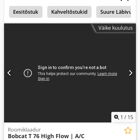
d
Eesitõstuk
Kahveltõstukid
Suure Läbivuseg
Väike kuulutus
1
/
15
Roomiklaadur
Bobcat
T 76 High Flow | A/C