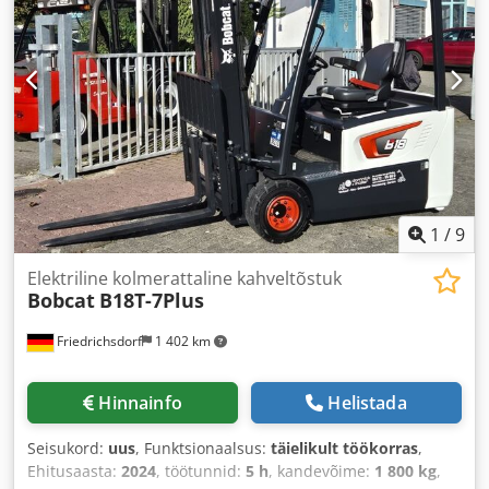
1
/
9
Elektriline kolmerattaline kahveltõstuk
Bobcat
B18T-7Plus
Friedrichsdorf
1 402 km
Hinnainfo
Helistada
Seisukord:
uus
, Funktsionaalsus:
täielikult töökorras
,
Ehitusaasta:
2024
, töötunnid:
5 h
, kandevõime:
1 800 kg
,