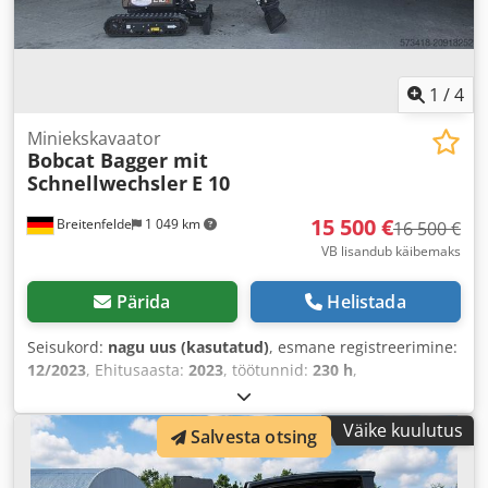
1
/
4
Miniekskavaator
Bobcat Bagger mit
Schnellwechsler
E 10
15 500 €
Breitenfelde
1 049 km
16 500 €
VB lisandub käibemaks
Pärida
Helistada
Seisukord:
nagu uus (kasutatud)
, esmane registreerimine:
12/2023
, Ehitusaasta:
2023
, töötunnid:
230 h
,
Väike kuulutus
Salvesta otsing