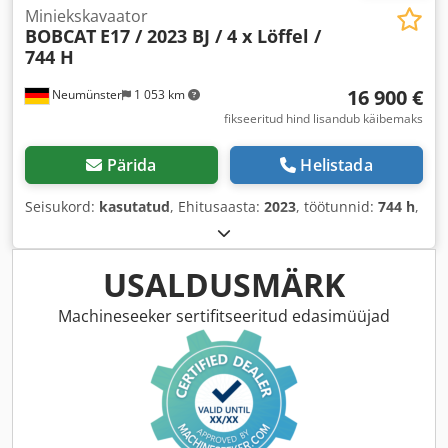
Miniekskavaator
BOBCAT
E17 / 2023 BJ / 4 x Löffel /
744 H
16 900 €
Neumünster
1 053 km
fikseeritud hind lisandub käibemaks
Pärida
Helistada
Seisukord:
kasutatud
, Ehitusaasta:
2023
, töötunnid:
744 h
,
USALDUSMÄRK
Machineseeker sertifitseeritud edasimüüjad