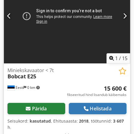
1
/
15
Miniekskavaator < 7t
Bobcat
E25
15 600 €
Eesti
0 km
fikseeritud hind lisandub käibemaks
Pärida
Helistada
Seisukord:
kasutatud
, Ehitusaasta:
2018
, töötunnid:
3 607
h
,