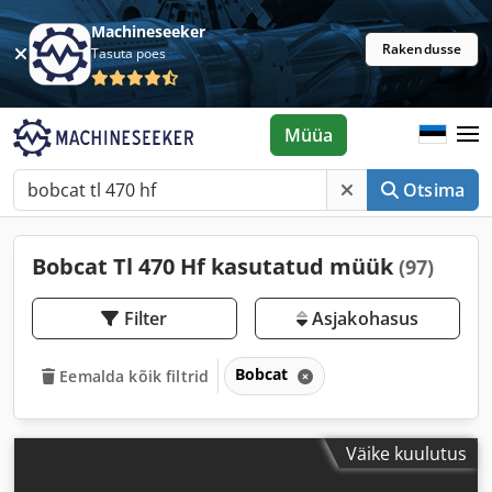
Machineseeker
Rakendusse
Tasuta poes
Müüa
Otsima
Bobcat Tl 470 Hf kasutatud müük
(97)
Filter
Asjakohasus
Bobcat
Eemalda kõik filtrid
Väike kuulutus