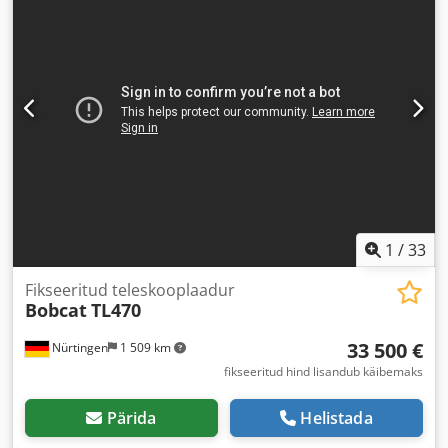
1
/
33
Fikseeritud teleskooplaadur
Bobcat
TL470
33 500 €
Nürtingen
1 509 km
fikseeritud hind lisandub käibemaks
Pärida
Helistada