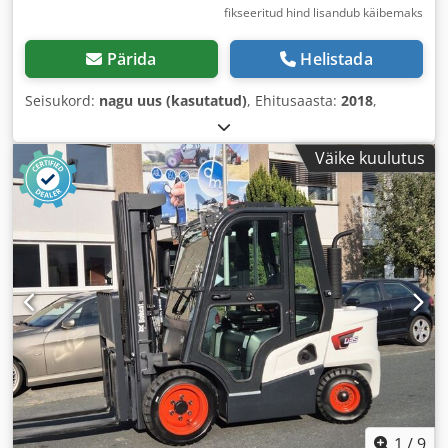
fikseeritud hind lisandub käibemaks
Pärida
Helistada
Seisukord:
nagu uus (kasutatud)
, Ehitusaasta:
2018
,
Väike kuulutus
1
/
9