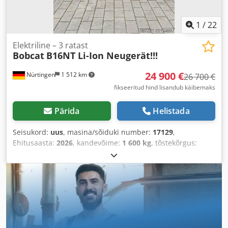
1
/
22
Elektriline – 3 ratast
Bobcat
B16NT Li-Ion Neugerät!!!
24 900 €
Nürtingen
1 512 km
26 700 €
fikseeritud hind lisandub käibemaks
Pärida
Helistada
Seisukord:
uus
, masina/sõiduki number:
17129
,
Ehitusaasta:
2026
, kandevõime:
1 600 kg
, tõstekõrgus:
4 800 mm
, vaba tõstekõrgus:
1 484 mm
, koormekese:
500
mm
, kütuse tüüp:
elektriline
, masti tüüp:
kolmekordne
(triplex)
, ehituskõrgus:
2 215 mm
, aku pingepinge:
51,2 V
,
kahvli pikkus:
1 200 mm
, eesrattarehvi suurus:
18x7-8 non
marking
, tagumise rehvi suurus:
16x6-8 non marking
,
kogumass:
3 290 kg
,