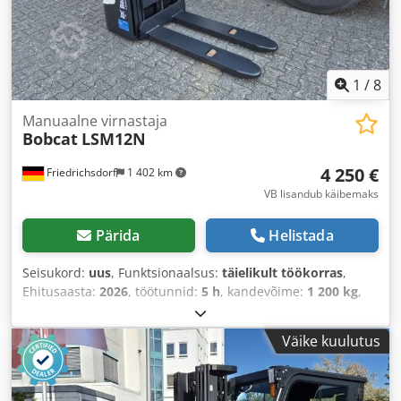
1
/
8
Manuaalne virnastaja
Bobcat
LSM12N
4 250 €
Friedrichsdorf
1 402 km
VB lisandub käibemaks
Pärida
Helistada
Seisukord:
uus
, Funktsionaalsus:
täielikult töökorras
,
Ehitusaasta:
2026
, töötunnid:
5 h
, kandevõime:
1 200 kg
,
tõstekõrgus:
3 200 mm
, kütuse tüüp:
elektriline
, masti
tüüp:
dupleks
, ehituskõrgus:
2 150 mm
, kahvli pikkus:
Väike kuulutus
1 150 mm
, tühimass:
585 kg
, kogupikkus:
1 710 mm
,
veotüüp:
Elektro
, ehituslaius:
800 mm
,