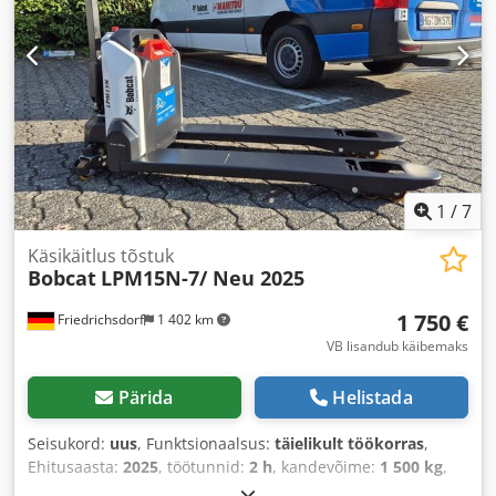
1
/
7
Käsikäitlus tõstuk
Bobcat
LPM15N-7/ Neu 2025
1 750 €
Friedrichsdorf
1 402 km
VB lisandub käibemaks
Pärida
Helistada
Seisukord:
uus
, Funktsionaalsus:
täielikult töökorras
,
Ehitusaasta:
2025
, töötunnid:
2 h
, kandevõime:
1 500 kg
,
tõstekõrgus:
115 mm
, kütuse tüüp:
elektriline
,