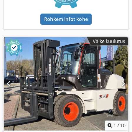
Rohkem infot kohe
Väike kuulutus
1
/
10