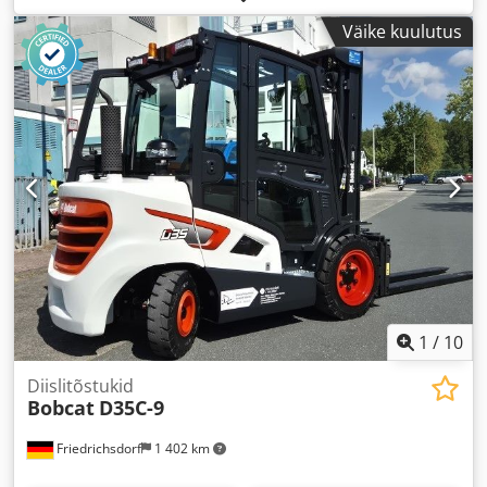
ehituskõrgus:
1 160 mm
, kahvli pikkus:
1 150 mm
,
Väike kuulutus
tühimass:
123 kg
, kogupikkus:
1 530 mm
, veotüüp:
Elektro
, ehituslaius:
540 mm
,
1
/
10
Diislitõstukid
Bobcat
D35C-9
Friedrichsdorf
1 402 km