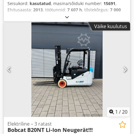
Seisukord:
kasutatud
, masina/sõiduki number:
15691
,
Ehitusaasta:
2013
, töötunnid:
7 607 h
, tõstekõrgus:
7 000
mm
,
Väike kuulutus
1
/
20
Elektriline – 3 ratast
Bobcat
B20NT Li-Ion Neugerät!!!