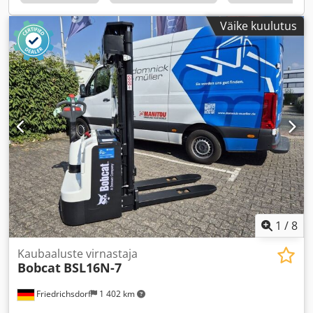
Väike kuulutus
1
/
8
Kaubaaluste virnastaja
Bobcat
BSL16N-7
Friedrichsdorf
1 402 km