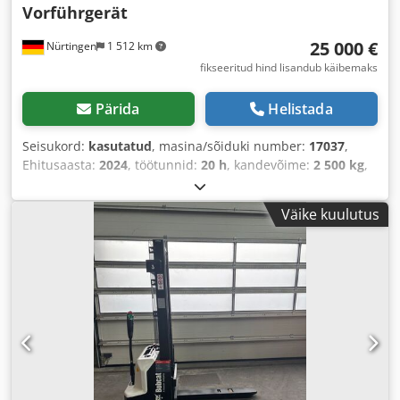
Vorführgerät
25 000 €
Nürtingen
1 512 km
fikseeritud hind lisandub käibemaks
Pärida
Helistada
Seisukord:
kasutatud
, masina/sõiduki number:
17037
,
Ehitusaasta:
2024
, töötunnid:
20 h
, kandevõime:
2 500 kg
,
tõstekõrgus:
4 710 mm
, vaba tõstekõrgus:
1 700 mm
,
koormekese:
500 mm
, kütuse tüüp:
elektriline
, masti tüüp:
Väike kuulutus
kolmekordne (triplex)
, ehituskõrgus:
2 180 mm
, aku
pingepinge:
48 V
, kahvli pikkus:
1 200 mm
, eesrattarehvi
suurus:
23X9-10
, tagumise rehvi suurus:
18X7-8
,
kogumass:
3 552 kg
,