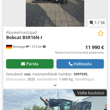
1
/
34
Alusevirnastajad
Bobcat
BSR16N-I
11 990 €
Nürtingen
1 512 km
fikseeritud hind lisandub käibemaks
Pärida
Helistada
Seisukord:
uus
, masina/sõiduki number:
5097695
,
Ehitusaasta:
2025
, kandevõime:
1 600 kg
, tõstekõrgus:
4 620 mm
, vaba tõstekõrgus:
1 400 mm
, koormekese:
600
mm
, kütuse tüüp:
elektriline
, masti tüüp:
kolmekordne
Väike kuulutus
(triplex)
, ehituskõrgus:
2 120 mm
, aku pingepinge:
25,6 V
,
kahvli pikkus:
1 150 mm
, kogumass:
1 412 kg
,