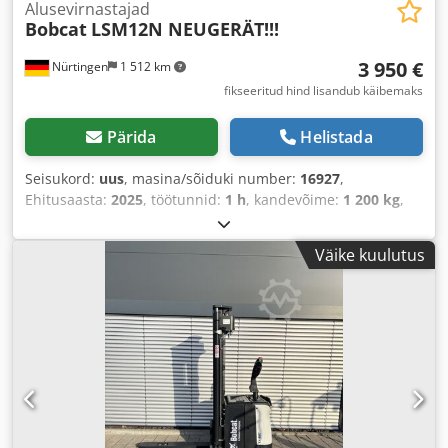
Alusevirnastajad
Bobcat
LSM12N NEUGERÄT!!!
3 950 €
Nürtingen
1 512 km
fikseeritud hind lisandub käibemaks
Pärida
Helistada
Seisukord:
uus
, masina/sõiduki number:
16927
,
Ehitusaasta:
2025
, töötunnid:
1 h
, kandevõime:
1 200 kg
,
tõstekõrgus:
3 620 mm
, koormekese:
600 mm
, kütuse
tüüp:
elektriline
, masti tüüp:
Simplex
, ehituskõrgus:
2 280
Väike kuulutus
mm
, aku pingepinge:
24 V
, kahvli pikkus:
1 150 mm
,
kogumass:
576 kg
,