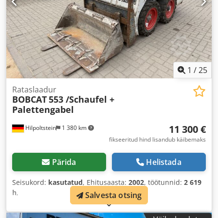
1
/
25
Rataslaadur
BOBCAT
553 /Schaufel +
Palettengabel
11 300 €
Hilpoltstein
1 380 km
fikseeritud hind lisandub käibemaks
Pärida
Helistada
Seisukord:
kasutatud
, Ehitusaasta:
2002
, töötunnid:
2 619
h
,
Salvesta otsing