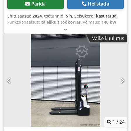
Pärida
Helistada
Ehitusaasta:
2024
, töötunnid:
5 h
, Seisukord:
kasutatud
,
Funktsionaalsus:
täielikult töökorras
, võimsus:
140 kW
(190,35 hj)
, tühimass:
27 300 kg
, kütuse tüüp:
diisel
,
kogupikkus:
5 555 mm
, tõstekõrgus:
4 500 mm
, vaba
Väike kuulutus
tõstekõrgus:
1 645 mm
, masti tüüp:
kolmekordne
(triplex)
, ehituskõrgus:
3 195 mm
, kahvli pikkus:
2 400
mm
, kahvliga kanduri laius:
2 540 mm
, veotüüp:
Diesel
,
kandevõime:
16 000 kg
, ehituslaius:
2 540 mm
,
1
/
24