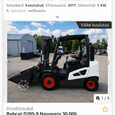
Seisukord:
kasutatud
, Ehitusaasta:
2017
, töötunnid:
1 436
h
, Varustus:
nelikvedu
,
Väike kuulutus
1
/
9
Diiseltõstukid
Bobcat
D20S-9 Neupreis 30.000