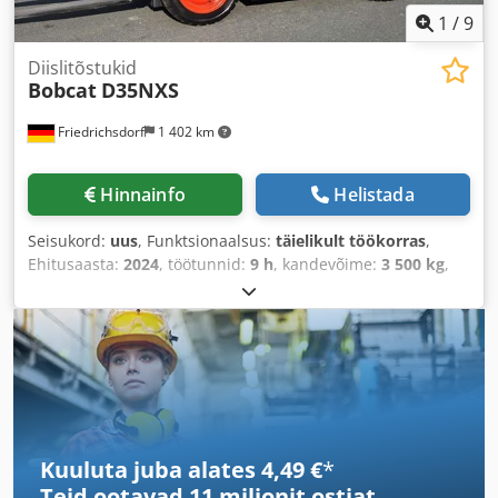
1
/
9
Diislitõstukid
Bobcat
D35NXS
Friedrichsdorf
1 402 km
Hinnainfo
Helistada
Seisukord:
uus
, Funktsionaalsus:
täielikult töökorras
,
Ehitusaasta:
2024
, töötunnid:
9 h
, kandevõime:
3 500 kg
,
tõstekõrgus:
4 820 mm
, vaba tõstekõrgus:
1 400 mm
,
kütuse tüüp:
diisel
, masti tüüp:
kolmekordne (triplex)
,
ehituskõrgus:
2 350 mm
, võimsus:
45 kW (61,18 hj)
,
kahvliga kanduri laius:
1 190 mm
, kahvli pikkus:
1 200 mm
,
tühimass:
4 850 kg
, kogupikkus:
2 750 mm
, veotüüp:
Diesel
, ehituslaius:
1 290 mm
,
Kuuluta juba alates 4,49 €
*
Teid ootavad
11 miljonit ostjat