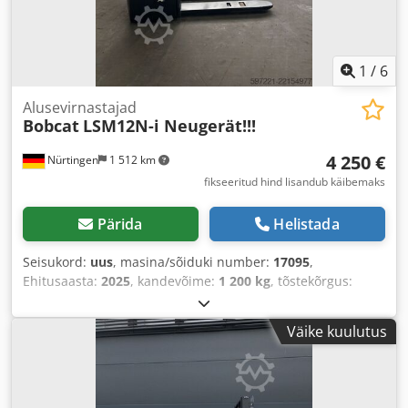
1
/
6
Alusevirnastajad
Bobcat
LSM12N-i Neugerät!!!
4 250 €
Nürtingen
1 512 km
fikseeritud hind lisandub käibemaks
Pärida
Helistada
Seisukord:
uus
, masina/sõiduki number:
17095
,
Ehitusaasta:
2025
, kandevõime:
1 200 kg
, tõstekõrgus:
2 900 mm
, koormekese:
600 mm
, kütuse tüüp:
elektriline
,
masti tüüp:
Simplex
, ehituskõrgus:
1 970 mm
, aku
Väike kuulutus
pingepinge:
24 V
, kahvli pikkus:
1 150 mm
, kogumass:
665
kg
,