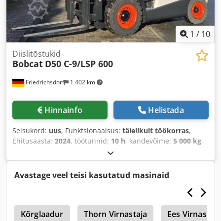
1
/
10
Diislitõstukid
Bobcat
D50 C-9/LSP 600
Friedrichsdorf
1 402 km
Hinnainfo
Helistada
Seisukord:
uus
, Funktsionaalsus:
täielikult töökorras
,
Ehitusaasta:
2024
, töötunnid:
10 h
, kandevõime:
5 000 kg
,
tõstekõrgus:
5 025 mm
, vaba tõstekõrgus:
1 130 mm
,
kütuse tüüp:
diisel
, masti tüüp:
kolmekordne (triplex)
,
ehituskõrgus:
2 470 mm
, võimsus:
55 kW (74,78 hj)
,
Avastage veel teisi kasutatud masinaid
kahvliga kanduri laius:
1 300 mm
, kahvli pikkus:
1 200 mm
,
tühimass:
6 930 kg
, kogupikkus:
3 300 mm
, veotüüp:
Diesel
, ehituslaius:
1 455 mm
,
u
Kõrglaadur
Thorn Virnastaja
Ees Virnastaja