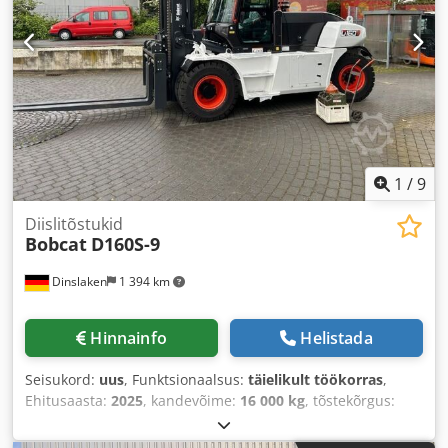
1
/
9
Diislitõstukid
Bobcat
D160S-9
Dinslaken
1 394 km
Hinnainfo
Helistada
Seisukord:
uus
, Funktsionaalsus:
täielikult töökorras
,
Ehitusaasta:
2025
, kandevõime:
16 000 kg
, tõstekõrgus:
5 000 mm
, vaba tõstekõrgus:
1 815 mm
, kütuse tüüp:
diisel
, masti tüüp:
kolmekordne (triplex)
, ehituskõrgus: