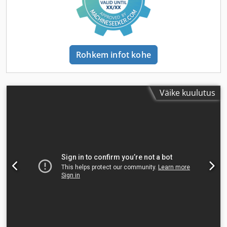
Rohkem infot kohe
Väike kuulutus