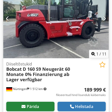
1
/
11
Diiseltõstukid
Bobcat
D 160 S9 Neugerät 60
Monate 0% Finanzierung ab
Lager verfügbar
189 999 €
Nürtingen
1 512 km
fikseeritud hind lisandub käibemaks
Pärida
Helistada