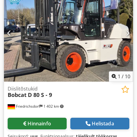
1
/
10
Diislitõstukid
Bobcat
D 80 S - 9
Friedrichsdorf
1 402 km
Hinnainfo
Helistada
Seisukord:
uus
, Funktsionaalsus:
täielikult töökorras
,