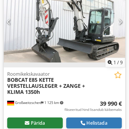
1
/
9
Roomikekskavaator
BOBCAT
E85 KETTE
VERSTELLAUSLEGER + ZANGE +
KLIMA 1350h
39 990 €
Großweitzschen
1 125 km
fikseeritud hind lisandub käibemaks
Pärida
Helistada