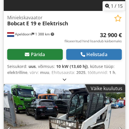
1
/
15
Miniekskavaator
Bobcat
E 19 e Elektrisch
32 900 €
Apeldoorn
1 388 km
fikseeritud hind lisandub käibemaks
Pärida
Helistada
Seisukord:
uus
, võimsus:
10 kW (13,60 hj)
, kütuse tüüp:
elektriline
, värv:
muu
, Ehitusaasta:
2025
, töötunnid:
1 h
,
Väike kuulutus