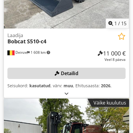
1
/
15
Laadija
Bobcat
S510-c4
11 000 €
Deinze
1 608 km
Veel 8 päeva
Detailid
Seisukord:
kasutatud
, värv:
muu
, Ehitusaasta:
2026
,
Väike kuulutus