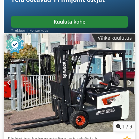
Kuuluta kohe
*reklaami kohta/kuus
Väike kuulutus
1
/
9
Elektriline kolmerattaline kahveltõstuk