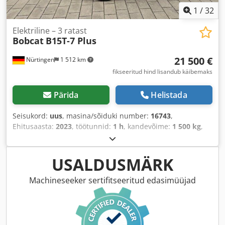
1
/
32
Elektriline – 3 ratast
Bobcat
B15T-7 Plus
21 500 €
Nürtingen
1 512 km
fikseeritud hind lisandub käibemaks
Pärida
Helistada
Seisukord:
uus
, masina/sõiduki number:
16743
,
Ehitusaasta:
2023
, töötunnid:
1 h
, kandevõime:
1 500 kg
,
tõstekõrgus:
4 750 mm
, vaba tõstekõrgus:
1 545 mm
,
koormekese:
500 mm
, kütuse tüüp:
elektriline
, masti tüüp:
kolmekordne (triplex)
, ehituskõrgus:
2 130 mm
, aku
USALDUSMÄRK
pingepinge:
48 V
, kahvli pikkus:
1 200 mm
, eesrattarehvi
suurus:
18x7-8
, tagumise rehvi suurus:
15x4,5-8
,
Machineseeker sertifitseeritud edasimüüjad
kogumass:
3 140 kg
,