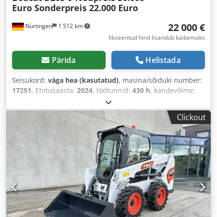
Euro Sonderpreis 22.000 Euro
22 000 €
Nürtingen
1 512 km
fikseeritud hind lisandub käibemaks
Pärida
Helistada
Seisukord:
väga hea (kasutatud)
, masina/sõiduki number:
17251
, Ehitusaasta:
2024
, töötunnid:
430 h
, kandevõime:
2 000 kg
, tõstekõrgus:
4 730 mm
, vaba tõstekõrgus:
1 470
mm
, koormekese:
500 mm
, kütuse tüüp:
diisel
, masti tüüp:
Clickout
kolmekordne (triplex)
, ehituskõrgus:
2 190 mm
, kahvli
pikkus:
1 050 mm
, eesrattarehvi suurus:
7.00-15 5.50
,
tagumise rehvi suurus:
6.50-10
, kogumass:
4 053 kg
,