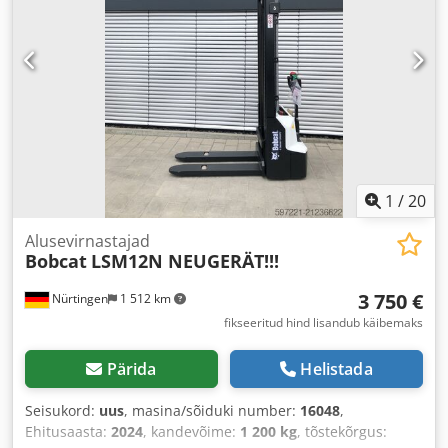
1
/
20
Alusevirnastajad
Bobcat
LSM12N NEUGERÄT!!!
3 750 €
Nürtingen
1 512 km
fikseeritud hind lisandub käibemaks
Pärida
Helistada
Seisukord:
uus
, masina/sõiduki number:
16048
,
Ehitusaasta:
2024
, kandevõime:
1 200 kg
, tõstekõrgus: