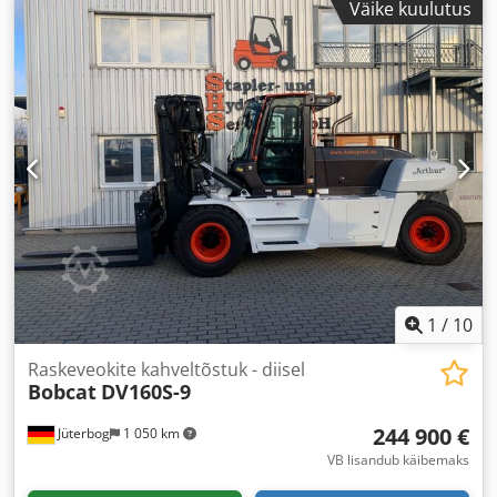
Väike kuulutus
3 360 mm
, kahvli pikkus:
2 400 mm
, veotüüp:
Diesel
,
1
/
10
Raskeveokite kahveltõstuk - diisel
Bobcat
DV160S-9
244 900 €
Jüterbog
1 050 km
VB lisandub käibemaks